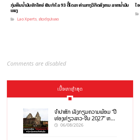
ກຸ່ມທຶນນ້ຳມັນຍັກໃຫຍ່ ຟັນກຳໄລ 93 ຕື້ໂດລາ ທ່າມກາງວິກິດສົງຄາມ ລາຄານໍ້າມັນ
ໄອ
ແພງ
Lao Xperts
ຂ່າວຕ່າງປະເທດ
,
Comments are disabled
ເນື້ອຫາຫຼ້າສຸດ
ຈຳປາສັກ ເລັ່ງກຽມຄວາມພ້ອມ “ປີ
ທ່ອງທ່ຽວລາວ-ຈີນ 2027” ຫວັງ
ກະຕຸ້ນເສດຖະກິດທ້ອງຖິ່ນ
06/08/2026