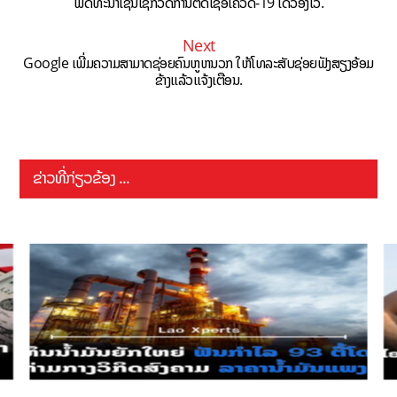
ພັດທະນາເຊັນເຊີ້ກວດການຕິດເຊື້ອໂຄວິດ-19 ໄດ້ວ່ອງໄວ.
Next
Google ເພີ່ມຄວາມສາມາດຊ່ອຍຄົນຫູຫນວກ ໃຫ້ໂທລະສັບຊ່ອຍຟັງສຽງອ້ອມ
ຂ້າງແລ້ວແຈ້ງເຕືອນ.
ຂ່າວທີ່ກ່ຽວຂ້ອງ ...