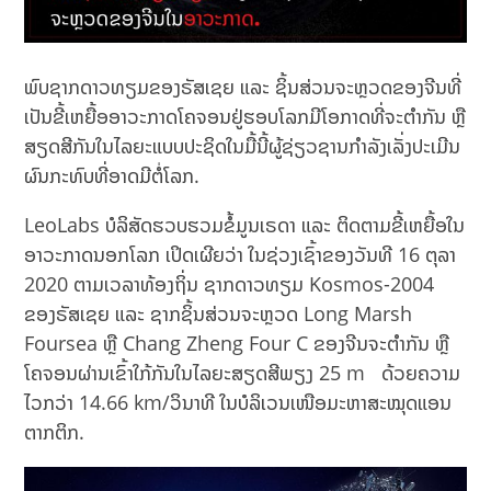
ພົບຊາກດາວທຽມຂອງຣັສເຊຍ ແລະ ຊິ້ນສ່ວນຈະຫຼວດຂອງຈີນທີ່
ເປັນຂີ້ເຫຍື້ອອາວະກາດໂຄຈອນຢູ່ຮອບໂລກມີໂອກາດທີ່ຈະຕຳກັນ ຫຼື
ສຽດສີກັນໃນໄລຍະແບບປະຊິດໃນມື້ນີ້ຜູ້ຊ່ຽວຊານກຳລັງເລັ່ງປະເມີນ
ຜົນກະທົບທີ່ອາດມີຕໍ່ໂລກ.
LeoLabs ບໍລິສັດຮວບຮວມຂໍ້ມູນເຣດາ ແລະ ຕິດຕາມຂີ້ເຫຍື້ອໃນ
ອາວະກາດນອກໂລກ ເປິດເຜີຍວ່າ ໃນຊ່ວງເຊົ້າຂອງວັນທີ 16 ຕຸລາ
2020 ຕາມເວລາທ້ອງຖິ່ນ ຊາກດາວທຽມ Kosmos-2004
ຂອງຣັສເຊຍ ແລະ ຊາກຊິ້ນສ່ວນຈະຫຼວດ Long Marsh
Foursea ຫຼື Chang Zheng Four C ຂອງຈີນຈະຕຳກັນ ຫຼື
ໂຄຈອນຜ່ານເຂົ້າໃກ້ກັນໃນໄລຍະສຽດສີພຽງ 25 m ດ້ວຍຄວາມ
ໄວກວ່າ 14.66 km/ວິນາທີ ໃນບໍລິເວນເໜືອມະຫາສະໝຸດແອນ
ຕາກຕິກ.