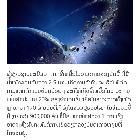
ຜູ້ຊ່ຽວຊານປະເມີນວ່າ ຫາກຂີ້ເຫຍື້ອໃນອາວະກາດສອງອັນນີ້ ທີ່ມີ
ນ້ຳໜັກລວມກັນກວ່າ 2.5 ໂຕນ ເກິດການຕຳກັນ ຈະເຮັດໃຫ້ເກິດ
ການແຕກຫັກເປັນຕ່ອນນ້ອຍໆ ຈະກໍໃຫ້ເກິດຂີ້ເຫຍື້ອໃນອາວະການ
ເພິ່ມອີກປະມານ 20% ຂອງຈຳນວນຂີ້ເຫຍື້ອໃນອາວະກາດທັ້ງໝົດ
ຫຼາຍກວ່າ 170 ລ້ານອັນທີ່ກຳລັງໂຄຈອນຢູ່ຮອບໂລກ ໃນຈຳນວນນີ້
ມີຫຼາຍກວ່າ 900,000 ອັນທີ່ມີຂະໜາດໃຫຍ່ກວ່າ 1 cm ເຊິ່ງ
ອາດຈະສົ່ງຜົນກະທົບຕໍ່ການເຮັດວຽກຂອງບັນດາດາວທຽມທີ່
ໂຄຈອນຢູ່.