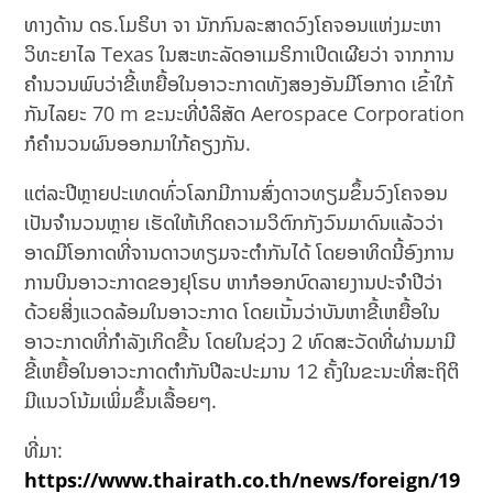
ທາງດ້ານ ດຣ.ໂມຣິບາ ຈາ ນັກກົນລະສາດວົງໂຄຈອນແຫ່ງມະຫາ
ວິທະຍາໄລ Texas ໃນສະຫະລັດອາເມຣິກາເປິດເຜີຍວ່າ ຈາກການ
ຄຳນວນພົບວ່າຂີ້ເຫຍື້ອໃນອາວະກາດທັງສອງອັນມີໂອກາດ ເຂົ້າໃກ້
ກັນໄລຍະ 70 m ຂະນະທີ່ບໍລິສັດ Aerospace Corporation
ກໍຄໍານວນຜົນອອກມາໃກ້ຄຽງກັນ.
ແຕ່ລະປີຫຼາຍປະເທດທົ່ວໂລກມີການສົ່ງດາວທຽມຂຶ້ນວົງໂຄຈອນ
ເປັນຈຳນວນຫຼາຍ ເຮັດໃຫ້ເກິດຄວາມວິຕົກກັງວົນມາດົນແລ້ວວ່າ
ອາດມີໂອກາດທີ່ຈານດາວທຽມຈະຕຳກັນໄດ້ ໂດຍອາທິດນີ້ອົງການ
ການບິນອາວະກາດຂອງຢຸໂຣບ ຫາກໍອອກບົດລາຍງານປະຈຳປີວ່າ
ດ້ວຍສິ່ງແວດລ້ອມໃນອາວະກາດ ໂດຍເນັ້ນວ່າບັນຫາຂີ້ເຫຍື້ອໃນ
ອາວະກາດທີ່ກຳລັງເກິດຂື້ນ ໂດຍໃນຊ່ວງ 2 ທົດສະວັດທີ່ຜ່ານມາມີ
ຂີ້ເຫຍື້ອໃນອາວະກາດຕຳກັນປີລະປະມານ 12 ຄັ້ງໃນຂະນະທີ່ສະຖິຕິ
ມີແນວໂນ້ມເພິ່ມຂຶ້ນເລື້ອຍໆ.
ທີ່ມາ:
https://www.thairath.co.th/news/foreign/19