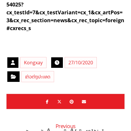
54025?
cx_testId=7&cx_testVariant=cx_1&cx_artPos=
3&cx_rec_section=news&cx_rec_topic=foreign
#cxrecs_s
Kongxay
27/10/2020
ຂ່າວຕ່າງປະເທດ
Previous