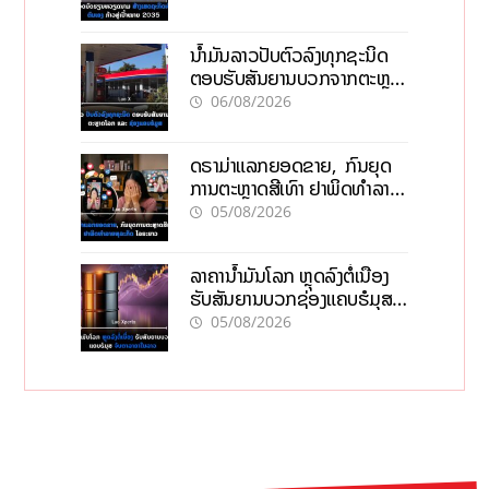
ນໍ້າມັນລາວປັບຕົວລົງທຸກຊະນິດ
ຕອບຮັບສັນຍານບວກຈາກຕະຫຼາດ
ໂລກ ແລະ ຊ່ອງແຄບຮໍມູສ
06/08/2026
ດຣາມ່າແລກຍອດຂາຍ, ກົນຍຸດ
ການຕະຫຼາດສີເທົາ ຢາພິດທຳລາຍ
ທຸລະກິດ ໄລຍະຍາວ
05/08/2026
ລາຄານ້ຳມັນໂລກ ຫຼຸດລົງຕໍ່ເນື່ອງ
ຮັບສັນຍານບວກຊ່ອງແຄບຮໍມຸສ
ຈັບຕາລາຄາໃນລາວ
05/08/2026