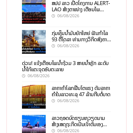
ສປປ ລາວ ເປີດໂຄງການ ALERT-
LAO ສ້າງຕາໜ່າງ ເຕືອນໄພ
ພະຍາດລະບາດທົ່ວປະເທດ
06/08/2026
ກຸ່ມທຶນນ້ຳມັນຍັກໃຫຍ່ ຟັນກຳໄລ
93 ຕື້ໂດລາ ທ່າມກາງວິກິດສົງຄາມ
ລາຄານໍ້າມັນແພງ
06/08/2026
ດ່ວນ! ແຈ້ງເຕືອນໄພນໍ້າຖ້ວມ 3 ສາຍນໍ້າຫຼັກ ລະດັບ
ນໍ້າໃກ້ແຕະຈຸດອັນຕະລາຍ
06/08/2026
ລາຄາຄຳໂລກຟື້ນໂຕແຮງ ດັນລາຄາ
ຄຳໃນລາວທະລຸ 47 ລ້ານກີບຕໍ່ບາດ
06/08/2026
ລາວຖອດບົດຮຽນຫວຽດນາມ
ສ້າງເສດຖະກິດເປັນເຈົ້າຕົນເອງ
ກ້າວສູ່ເປົ້າໝາຍ 2035
06/08/2026