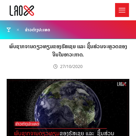
ຂ່າວຕ່າງປະເທດ
ພົບຊາກຈານດຽວທຽມຂອງຣັສເຊຍ ແລະ ຊິ້ນສ່ວນຈະຫຼວດຂອງ
ຈີນໃນອາວະກາດ.
27/10/2020