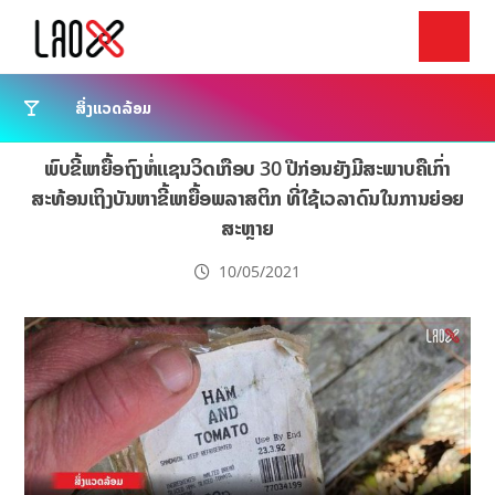
ສິ່ງແວດລ້ອມ
ພົບຂີ້ເຫຍື້ອຖົງຫໍ່ແຊນວິດເກືອບ 30 ປີກ່ອນຍັງມີສະພາບຄືເກົ່າ
ສະທ້ອນເຖິງບັນຫາຂີ້ເຫຍື້ອພລາສຕິກ ທີ່ໃຊ້ເວລາດົນໃນການຍ່ອຍ
ສະຫຼາຍ
10/05/2021