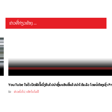
ຂ່າວທີ່ກ່ຽວຂ້ອງ ...
YouTube ໃຈດີ ເປີດຟີເຈີ້ເບິ່ງຄິບໄປນຳຫຼິ້ນແອັບອື່ນໄປນຳໄດ້ແລ້ວ ໂດຍບໍ່ຕ້ອງເຊົ່
ຂ່າວທົ່ວໄປ
ເທັກໂນໂລຢີ
,