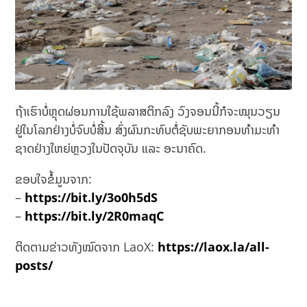
ຖ້າເຮົາບໍ່ຫຼຸດຜ່ອນການໃຊ້ພລາສຕິກລົງ ວົງຈອນນີ້ກໍຈະໝຸນວຽນ
ຢູ່ໃນໂລກຢ່າງບໍ່ຈົບບໍ່ສິ້ນ ສົ່ງຜົນກະທົບຕໍ່ຊັບພະຍາກອນທຳມະທຳ
ຊາດຢ່າງໃຫຍ່ຫຼວງໃນປັດຈຸບັນ ແລະ ອະນາຄົດ.
ຂອບໃຈຂໍ້ມູນຈາກ:
–
https://bit.ly/3o0h5dS
–
https://bit.ly/2R0maqC
ຕິດຕາມຂ່າວທັງໝົດຈາກ LaoX:
https://laox.la/all-
posts/