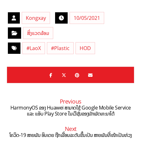
Kongxay
10/05/2021
ສິ່ງແວດລ້ອມ
#LaoX
#Plastic
HOD
Previous
HarmonyOS ຂອງ Huawei ສາມາດໃຊ້ Google Mobile Service
ແລະ ແອັບ Play Store ໃນເວີຊັ່ນຂອງນັກພັດທະນາໄດ້
Next
ໂຄວິດ-19 ສາຍພັນ ອິນເດຍ ຖືກເລື່ອນລະດັບຂຶ້ນເປັນ ສາຍພັນທີ່ໜ້າເປັນຫ່ວງ