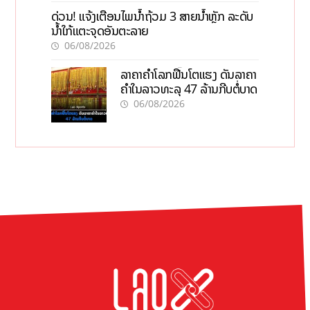
ດ່ວນ! ແຈ້ງເຕືອນໄພນໍ້າຖ້ວມ 3 ສາຍນໍ້າຫຼັກ ລະດັບ
ນໍ້າໃກ້ແຕະຈຸດອັນຕະລາຍ
06/08/2026
ລາຄາຄຳໂລກຟື້ນໂຕແຮງ ດັນລາຄາ
ຄຳໃນລາວທະລຸ 47 ລ້ານກີບຕໍ່ບາດ
06/08/2026