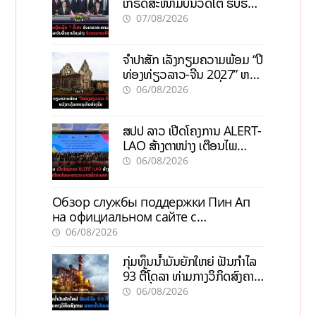
ເກຣດສະໜາມບິນວັດໄຕ ຮັບຮອງ
ການເຕີບໂຕ
07/08/2026
ຈຳປາສັກ ເລັ່ງກຽມຄວາມພ້ອມ “ປີ
ທ່ອງທ່ຽວລາວ-ຈີນ 2027” ຫວັງ
ກະຕຸ້ນເສດຖະກິດທ້ອງຖິ່ນ
06/08/2026
ສປປ ລາວ ເປີດໂຄງການ ALERT-
LAO ສ້າງຕາໜ່າງ ເຕືອນໄພ
ພະຍາດລະບາດທົ່ວປະເທດ
06/08/2026
Обзор службы поддержки Пин Ап
на официальном сайте с
актуальной информацией
06/08/2026
ກຸ່ມທຶນນ້ຳມັນຍັກໃຫຍ່ ຟັນກຳໄລ
93 ຕື້ໂດລາ ທ່າມກາງວິກິດສົງຄາມ
ລາຄານໍ້າມັນແພງ
06/08/2026