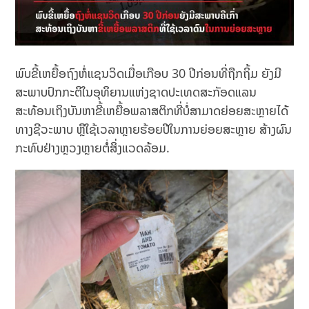
ພົບຂີ້ເຫຍື້ອຖົງຫໍ່ແຊນວິດເມື່ອເກືອບ 30 ປີກ່ອນທີ່ຖືກຖິ້ມ ຍັງມີ
ສະພາບປົກກະຕິໃນອຸທິຍານແຫ່ງຊາດປະເທດສະກັອດແລນ
ສະທ້ອນເຖິງບັນຫາຂີ້ເຫຍື້ອພລາສຕິກທີ່ບໍ່ສາມາດຍ່ອຍສະຫຼາຍໄດ້
ທາງຊີວະພາບ ຫຼືໃຊ້ເວລາຫຼາຍຮ້ອຍປີໃນການຍ່ອຍສະຫຼາຍ ສ້າງຜົນ
ກະທົບຢ່າງຫຼວງຫຼາຍຕໍ່ສິ່ງແວດລ້ອມ.