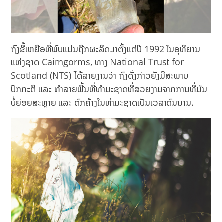
ຖົງຂີ້ເຫຍືອທີ່ພົບແມ່ນຖືກຜະລິດມາຕັ້ງແຕ່ປີ 1992 ໃນອຸທິຍານ
ແຫ່ງຊາດ Cairngorms,​ ທາງ National Trust for
Scotland (NTS) ໄດ້ລາຍງານວ່າ ຖົງດັ່ງກ່າວຍັງມີສະພາບ
ປົກກະຕິ ແລະ ທຳລາຍພື້ນທີ່ທຳມະຊາດທີ່ສວຍງາມຈາກການທີ່ມັນ
ບໍ່ຍ່ອຍສະຫຼາຍ ແລະ ຕົກຄ້າງໃນທຳມະຊາດເປັນເວລາດົນນານ.