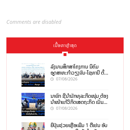
Comments are disabled
ເນື້ອຫາຫຼ້າສຸດ
ລົງນາມສຶກສາໂຄງການ ນິຄົມ
ອຸດສາຫະກຳວຽງຈັນ-ໄຊທານີ ຕັ້ງ
ເປົ້າດຶງທຶນ 150 ລ້ານໂດລາ, ສ້າງ
07/08/2026
ວຽກ 5.000 ຕຳແໜ່ງ
ນາຍົກ ຊີ້ນຳນັກທຸລະກິດໜຸ່ມ ຕ້ອງ
ນຳໜ້າແກ້ວິກິດເສດຖະກິດ ເນັ້ນດຶງ
ທຶນສາກົນ, ຫັນສູ່ດິຈິຕອນ
07/08/2026
ຍີ່ປຸ່ນຊ່ວຍເຫຼືອເພີ່ມ 1 ຕື້ເຢນ ອັບ