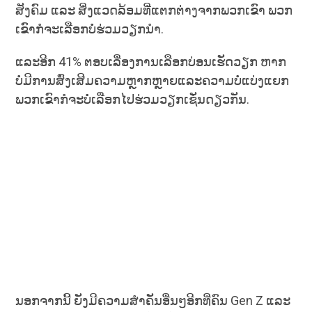
ສັງຄົມ ແລະ ສິ່ງແວດລ້ອມທີ່ແຕກຕ່າງຈາກພວກເຂົາ ພວກ
ເຂົາກໍຈະເລືອກບໍ່ຮ່ວມວຽກນໍາ.
ແລະອີກ 41% ຕອບເລື່ອງການເລືອກບ່ອນເຮັດວຽກ ຫາກ
ບໍ່ມີການສົ່ງເສີມຄວາມຫຼາກຫຼາຍແລະຄວາມບໍ່ແບ່ງແຍກ
ພວກເຂົາກໍຈະບໍ່ເລືອກໄປຮ່ວມວຽກເຊັ່ນດຽວກັນ.
ນອກຈາກນີ້ ຍັງມີຄວາມສໍາຄັນອື່ນໆອີກທີ່ຄົນ Gen Z ແລະ