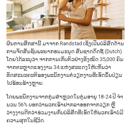
ຜົນການສຶກສານີ້ ມາຈາກ Randstad ເຊິ່ງເປັນບໍລິສັດດ້ານ
ການຈັດສັນຊັບພະຍາກອນມະນຸດ ສັນຊາດດັດຊ໌ (Dutch)
ໂດຍໄດ້ລະບຸວ່າ ຈາກການເກັບຕົວຢ່າງທັງໝົດ 35,000 ຄົນ
ຈາກຕະຫຼາດແຮງງານ 34 ແຫ່ງສະແດງໃຫ້ເຫັນວ່າ
ທັດສະນະຄະຕິຂອງພະນັກງານຕໍ່ວຽກງານທີ່ເຮັດນັ້ນປ່ຽນ
ໄປຂ້ອນຂ້າງຫຼາຍ.
ໂດຍພະນັກງານຈາກກຸ່ມສໍາຫຼວດໃນກຸ່ມອາຍຸ 18-24 ປີ ຈໍາ
ນວນ 56% ບອກວ່າພວກເຂົາຢາກລາອອກຈາກວຽກ ຫຼື
ວ່າງງານດີກວ່າຮ່ວມງານກັບບໍລິສັດທີ່ເຮັດໃຫ້ພວກເຂົາບໍ່ມີ
ຄວາມສຸກໃນຊີວິດ.