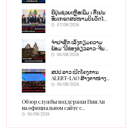
ສາກົນ, ຫັນສູ່ດິຈິຕອນ
ຍີ່ປຸ່ນຊ່ວຍເຫຼືອເພີ່ມ 1 ຕື້ເຢນ
ອັບເກຣດສະໜາມບິນວັດໄຕ
ຮັບຮອງການເຕີບໂຕ
07/08/2026
ຈຳປາສັກ ເລັ່ງກຽມຄວາມ
ພ້ອມ “ປີທ່ອງທ່ຽວລາວ-ຈີນ
2027” ຫວັງກະຕຸ້ນເສດຖະກິດ
06/08/2026
ທ້ອງຖິ່ນ
ສປປ ລາວ ເປີດໂຄງການ
ALERT-LAO ສ້າງຕາໜ່າງ
ເຕືອນໄພພະຍາດລະບາດທົ່ວ
06/08/2026
ປະເທດ
Обзор службы поддержки Пин Ап
на официальном сайте с
актуальной информацией
06/08/2026