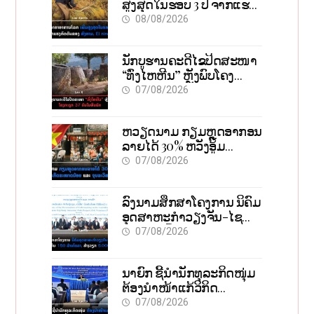
ສູງສຸດໃນຮອບ 3 ປີ ຈາກແຮງ
ກົດດັນຂອງສົງຄາມ, El nino
08/08/2026
ນັກບູຮານຄະດີໄຂປິດສະໜາ
“ທົ່ງໄຫຫີນ” ຫຼັງພົບໂຄງ
ກະດູກ 37 ຄົນໃນຫີນຍັກ
07/08/2026
ຫວຽດນາມ ກຽມຫຼຸດອາກອນ
ລາຍໄດ້ 30% ຫວັງອູ້ມ
ທຸລະກິດຂະໜາດນ້ອຍ ແລະ
07/08/2026
ຈຸນລະວິສາຫະກິດ
ລົງນາມສຶກສາໂຄງການ ນິຄົມ
ອຸດສາຫະກຳວຽງຈັນ-ໄຊ
ທານີ ຕັ້ງເປົ້າດຶງທຶນ 150 ລ້ານ
07/08/2026
ໂດລາ, ສ້າງວຽກ 5.000
ຕຳແໜ່ງ
ນາຍົກ ຊີ້ນຳນັກທຸລະກິດໜຸ່ມ
ຕ້ອງນຳໜ້າແກ້ວິກິດ
ເສດຖະກິດ ເນັ້ນດຶງທຶນ
07/08/2026