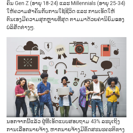
ຄົນ Gen Z (ອາຍຸ 18-24) ແລະ Millennials (ອາຍຸ 25-34)
ໃຫ້ຄວາມສໍາຄັນກັບການໃຊ້ຊີວິດ ແລະ ການເຮັດໃຫ້
ຕົນເອງມີຄວາມສຸກຫຼາຍທີ່ສຸດ ຕາມມາດ້ວຍຄ່ານິຍົມຂອງ
ບໍລິສັດຕ່າງໆ.
ນອກຈາກນີ້ແລ້ວ ຜູ້ທີ່ເຮັດແບບສອບຖາມ 43% ລະບຸເຖິງ
ການເລືອກນາຍຈ້າງ, ຫາກນາຍຈ້າງມີທັດສະນະຄະຕິທາງ