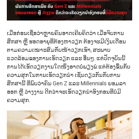
ເມື່ອກ່ອນເຊື່ອວ່າຫຼາຍຄົນອາດເຄີຍຄິດວ່າ ເມື່ອຈົບການ
ສຶກສາ ຫຼື ຮອດອາຍຸທີ່ຕ້ອງຫາວຽກ ຕ້ອງຈະມີເງິນເດືອນ
ຕາມຄວາມເໝາະສົມກັບໜ້າວຽກເຮົາ, ສະພາບ
ແວດລ້ອມຂອງການເຮັດວຽກ ແລະ ອື່ນໆ. ແຕ່ປັດຈຸບັນນີ້
ການໄດ້ເຮັດວຽກງານໃດໜຶ່ງອາດບໍ່ພຽງພໍ ແຕ່ຕ້ອງຂຶ້ນກັບ
ຄວາມສຸກໃນການເຮັດວຽກນຳ ເຊັ່ນດຽວກັນກັບການ
ສຶກສານີ້ ທີ່ພົບວ່າຄົນ Gen Z ແລະ Millennials ຍອມລາ
ອອກ ຫຼື ວ່າງງານ ດີກວ່າຈະເຮັດວຽກນຳອົງກອນທີ່ບໍ່ມີ
ຄວາມສຸກ.