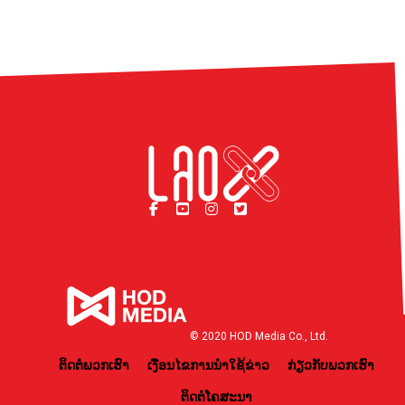
© 2020 HOD Media Co., Ltd.
ຕິດຕໍ່ພວກເຮົາ
ເງື່ອນໄຂການນຳໃຊ້ຂ່າວ
ກ່ຽວກັບພວກເຮົາ
ຕິດຕໍ່ໂຄສະນາ