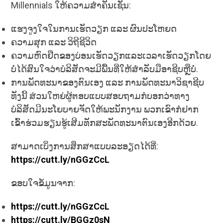
Millennials ໃຫ້ຄວາມສໍາຄັນເຊັ່ນ:
ແຮງຈູງໃຈໃນການເຮັດວຽກ ແລະ ຜົນປະໂຫຍດ
ຄວາມສຸກ ແລະ ວິຖີຊີວິດ
ຄວາມຫົດຢືດຂອງບ່ອນເຮັດວຽກແລະເວລາເຮັດວຽກໂດຍ
ບໍ່ໄດ້ສົນໃຈວ່າບໍລິສັດຈະມີພື້ນທີ່ໃຫ້ສໍາລັບມືອາຊີບຫຼືບໍ່.
ການພັດທະນາຂອງຕົນເອງ ແລະ ການພັດທະນາວິຊາຊີບ
ທັງນີ້ ສ່ວນໃຫຍ່ຜູ້ຕອບແບບສອບຖາມກໍບອກວ່າທາງ
ບໍລິສັດມີນະໂຍບາຍຈັດໃຫ້ພະນັກງານ ພວກເຂົາກໍຢາກ
ເຂົ້າຮ່ວມຮຽນຮູ້ເສີມທັກສະພັດທະນາຕົນເອງອີກດ້ວຍ.
ສາມາດເບິ່ງການສຶກສາແບບລະອຽດໄດ້ທີ່:
https://cutt.ly/nGGzCcL
ຂອບໃຈຂໍ້ມູນຈາກ:
https://cutt.ly/nGGzCcL
https://cutt.ly/BGGz0sN