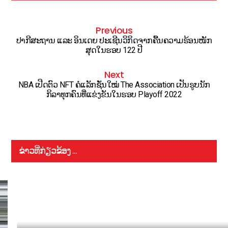
Previous
ປາກີສະຖານ ແລະ ອິນເດຍ ປະເຊີນວິກິດຈາກຄື້ນຄວາມຮ້ອນໜັກ
ສຸດໃນຮອບ 122 ປີ
Next
NBA ເປີດຕົວ NFT ຄໍແລັກຊັ່ນໃໝ່ The Association ເປັນຮູບນັກ
ກິລາທຸກຄົນທີ່ແຂ່ງຂັນໃນຮອບ Playoff 2022
ຂ່າວທີ່ກ່ຽວຂ້ອງ ...