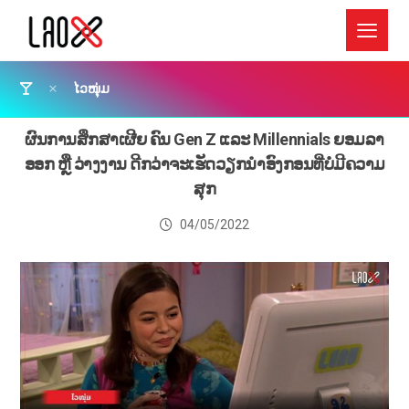
ໄວໜຸ່ມ
ຜົນການສຶກສາເຜີຍ ຄົນ Gen Z ແລະ Millennials ຍອມລາ
ອອກ ຫຼື ວ່າງງານ ດີກວ່າຈະເຮັດວຽກນຳອົງກອນທີ່ບໍ່ມີຄວາມ
ສຸກ
04/05/2022