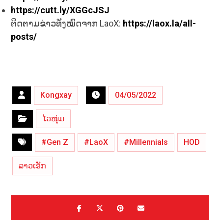
https://cutt.ly/XGGcJSJ
ຕິດຕາມຂ່າວທັງໝົດຈາກ LaoX:
https://laox.la/all-
posts/
Kongxay
04/05/2022
ໄວໜຸ່ມ
#Gen Z
#LaoX
#Millennials
HOD
ລາວເອັກ