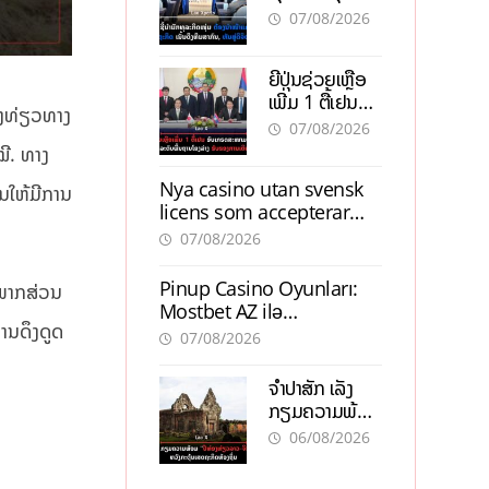
ຕ້ອງນຳໜ້າແກ້
ຕຳແໜ່ງ
07/08/2026
ວິກິດເສດຖະກິດ
ເນັ້ນດຶງທຶນ
ຍີ່ປຸ່ນຊ່ວຍເຫຼືອ
ສາກົນ, ຫັນສູ່ດິຈິ
ເພີ່ມ 1 ຕື້ເຢນ
ຕອນ
່ອງທ່ຽວທາງ
ອັບເກຣດ
07/08/2026
ສະໜາມບິນວັດ
ໝີ. ທາງ
ໄຕ ຮັບຮອງການ
Nya casino utan svensk
ເຕີບໂຕ
ັນໃຫ້ມີການ
licens som accepterar
Swish: En jämförelse
07/08/2026
Pinup Casino Oyunları:
 ພາກສ່ວນ
Mostbet AZ ilə
ານດຶງດູດ
Müqayisədə Nə Təqdim
07/08/2026
Edir?
ຈຳປາສັກ ເລັ່ງ
ກຽມຄວາມພ້ອມ
“ປີທ່ອງທ່ຽວ
06/08/2026
ລາວ-ຈີນ 2027”
ຫວັງກະຕຸ້ນ