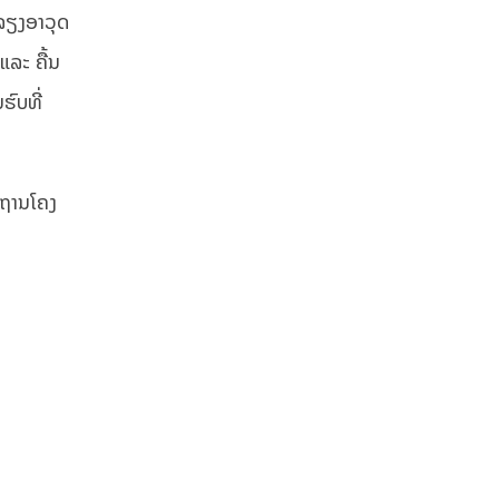
ໍາລຽງອາວຸດ
ແລະ ຄື້ນ
ຮົບທີ່
້ນຖານໂຄງ