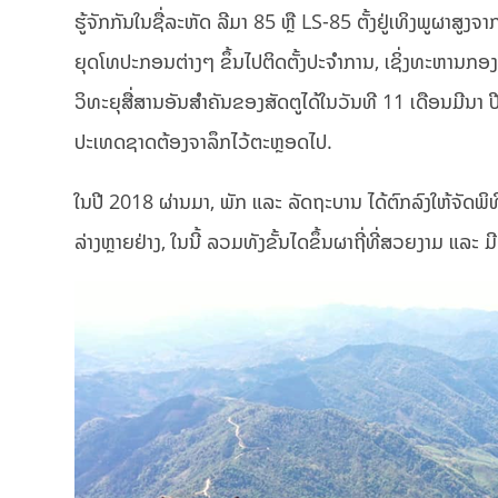
ຮູ້ຈັກກັນໃນຊື່ລະຫັດ ລີມາ 85 ຫຼື LS-85 ຕັ້ງຢູ່ເທິງພູຜາສູ
ຍຸດໂທປະກອນຕ່າງໆ ຂຶ້ນໄປຕິດຕັ້ງປະຈໍາການ, ເຊິ່ງທະຫານກອງທ
ວິທະຍຸສື່ສານອັນສຳຄັນຂອງສັດຕູໄດ້ໃນວັນທີ 11 ເດືອນມີນາ ປີ 
ປະເທດຊາດຕ້ອງຈາລຶກໄວ້ຕະຫຼອດໄປ.
ໃນປີ 2018 ຜ່ານມາ, ພັກ ແລະ ລັດຖະບານ ໄດ້ຕົກລົງໃຫ້ຈັດພິ
ລ່າງຫຼາຍຢ່າງ, ໃນນີ້ ລວມທັງຂັ້ນໄດຂຶ້ນຜາຖີ່ທີ່ສວຍງາມ ແລະ ມ