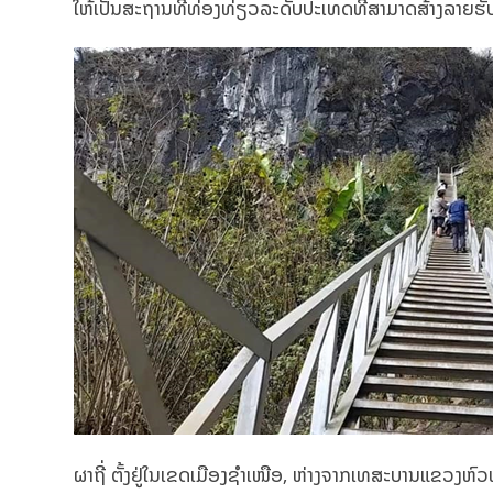
ໃຫ້ເປັນສະຖານທີ່ທ່ອງທ່ຽວລະດັບປະເທດທີ່ສາມາດສ້າງລາຍຮັ
ຜາຖີ່ ຕັ້ງຢູ່ໃນເຂດເມືອງຊໍາເໜືອ, ຫ່າງຈາກເທສະບານແຂວງຫ