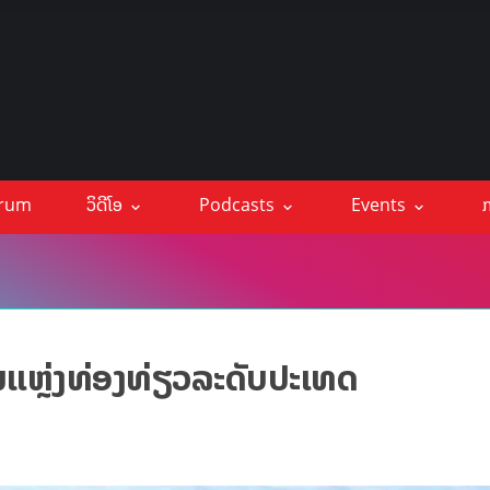
orum
ວິດີໂອ
Podcasts
Events
ກ
ັນແຫຼ່ງທ່ອງທ່ຽວລະດັບປະເທດ