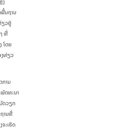
ຼ່ງ
າພື້ນຖານ
່ຽວຢູ່
 ທີ່
າງ ໂດຍ
່ອງທ່ຽວ
ກີດການ
ຈະພັດທະນາ
ຕິບັດວຽກ
ຖານທີ່
່ງຈະເຮັດ