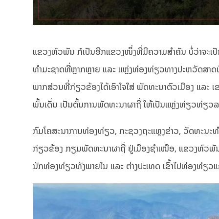
ແຂວງຫົວພັນ ກໍເປັນອີກແຂວງໜຶ່ງທີ່ມີຄວາມສຳຄັນ ບໍ່ວ່າຈະເປ
ທຳມະຊາດທີ່ຫຼາກຫຼາຍ ແລະ ແຫຼ່ງທ່ອງທ່ຽວທາງປະຫວັດສາດທີ່ໂ
ພາກສ່ວນທີ່ກ່ຽວຂ້ອງໄດ້ເອົາໃຈໃສ່ ພັດທະນາຕົວເມືອງ ແລະ ເ
ພົ້ນເດັ່ນ ເປັນຕົ້ນການພັດທະນາຜາຖີ່ ໃຫ້ເປັນແຫຼ່ງທ່ຽວທ່ຽ
ກົມໂຄສະນາການທ່ອງທ່ຽວ, ກະຊວງຖະແຫຼງຂ່າວ, ວັດທະນະ
ກ່ຽວຂ້ອງ ກຽມພັດທະນາຜາຖີ່ ຢູ່ເມືອງຊໍາເໜືອ, ແຂວງຫົວພັ
ນັກທ່ອງທ່ຽວທັງພາຍໃນ ແລະ ຕ່າງປະເທດ ເຂົ້າໄປທ່ອງທ່ຽວແຂວງ