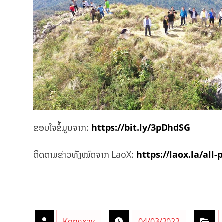
ຂອບໃຈຂໍ້ມູນຈາກ:
https://bit.ly/3pDhdSG
ຕິດຕາມຂ່າວທັງໝົດຈາກ LaoX:
https://laox.la/all-
Kongxay
04/03/2022