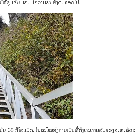
ບໃຫ້ຊຸມຊົນ ແລະ ມີຄວາມຍືນຍົງຕະຫຼອດໄປ.
ົວພັນ 68 ກິໂລແມັດ. ໃນສະໄໝສົງຄາມເປັນທີ່ຕັ້ງທະຫານລັບຂອງສະຫະລັດ