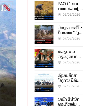
FAO ຊີ້ ລາຄາ
ອາຫານໂລກພຸ່ງ
ສູງສຸດໃນຮອບ 3
08/08/2026
ປີ ຈາກແຮງ
ກົດດັນຂອງ
ນັກບູຮານຄະດີໄຂ
ສົງຄາມ, El
ປິດສະໜາ “ທົ່ງ
nino
ໄຫຫີນ” ຫຼັງພົບ
07/08/2026
ໂຄງກະດູກ 37
ຄົນໃນຫີນຍັກ
ຫວຽດນາມ
ກຽມຫຼຸດອາກອນ
ລາຍໄດ້ 30%
07/08/2026
ຫວັງອູ້ມທຸລະກິດ
ຂະໜາດນ້ອຍ
ລົງນາມສຶກສາ
ແລະ ຈຸນລະ
ໂຄງການ ນິຄົມ
ວິສາຫະກິດ
ອຸດສາຫະກຳ
07/08/2026
ວຽງຈັນ-ໄຊທານີ
ຕັ້ງເປົ້າດຶງທຶນ
ນາຍົກ ຊີ້ນຳນັກ
150 ລ້ານໂດລາ,
ທຸລະກິດໜຸ່ມ
ສ້າງວຽກ 5.000