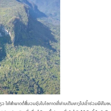
ໃຫ້ສໍາພາດຕໍ່ສື່ມວນຊົນໃນໂອກາດທີ່ທ່ານເດີນທາງໄປເຂົ້າຮ່ວມພິທີມອ