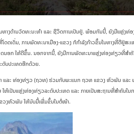
ັນທາງດ້ານວັດທະນະທຳ ແລະ ຊີວິດການເປັນຢູ່. ພ້ອມກັນນີ້, ຍັງມີແຫຼ່ງທ
ດດເດັ່ນ, ການພັດທະນາເມືອງ-ແຂວງ ກໍກຳລັງກ້າວຂຶ້ນໃນທາງທີ່ດີຢູ່ສະເ
ຂດນອກ ໃຫ້ດີຂຶ້ນ. ນອກຈາກນີ້, ຍັງມີການພັດທະນາແຫຼ່ງທ່ອງທ່ຽວທີ່ສຳຄ
ວລະດັບປະເທດອີກດ້ວຍ.
ທໍາ ແລະ ທ່ອງທ່ຽວ (ຖວທ) ຮ່ວມກັບພະແນກ ຖວທ ແຂວງ ຫົວພັນ ແລະ
ນ ໃຫ້ເປັນແຫຼ່ງທ່ອງທ່ຽວລະດັບປະເທດ ແລະ ກາຍເປັນສະຖານທີ່ສໍາຄັນໃນກ
ຫົວພັນ ໃຫ້ນັບມື້ເພີ່ມຂຶ້ນໃນຕໍ່ໜ້າ.