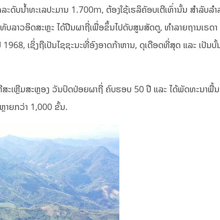
ງຈາກລະດັບນ້ຳທະເລປະມານ 1.700m, ຕ້ອງໃຊ້ເຮລິຄັອບເຕີເທົ່ານັ້ນ ສໍາລັບລ
ັບລາວອິດສະຫຼະ ໄດ້ປີນຜາຖີ່ເພື່ອຂຶ້ນໄປດັບສູນສັດຕູ, ທໍາລາຍຖານເຣດາ 
1968, ເຊິ່ງຖືເປັນໄຊຊະນະທີ່ອົງອາດກ້າຫານ, ດຸເດືອດທີ່ສຸດ ແລະ ເປັນບັ້ນ
ທີສະເຫຼີມສະຫຼອງ ວັນປົດປ່ອຍຜາຖີ່ ຄົບຮອບ 50 ປີ ແລະ ໄດ້ພັດທະນາພື
ີຫຼາຍກວ່າ 1,000 ຂັ້ນ.