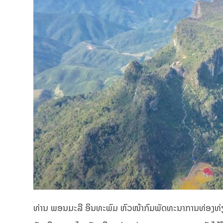
ທ່ານ ພອນມະລີ ອິນທະພົມ ຫົວໜ້າກົມພັດທະນາການທ່ອງທ່ຽວ 