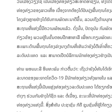
ວັນເມືອງວຽງໄຊ ເປັນເມືອງທ່ອງທ່ຽວສະອາດອາຊຽນ, ທັງໄດ້ໄປທ່ອງທ່ຽ
ທ່ອງທ່ຽວຂອງລາວເທື່ອ ເນື່ອງຈາກຕ້ອງໄດ້ປັບປຸງພື້ນຖານໂຄງ
ໂຄງລ່າງຫຼາຍຢ່າງໄດ້ຮັບການພັດທະນາດີຂຶ້ນ, ລວມເຖິງດ້ານບ
ສະຖານທີ່ແຫ່ງນີ້ມີຄວາມພ້ອມແລ້ວ. ດັ່ງນັ້ນ, ປັດຈຸບັນ 
ກ່ຽວຂ້ອງ ພວມຢູ່ໃນຂັ້ນຕອນປຶກສາຫາລື ເພື່ອກະກຽມພັດທະນາ
ສະເພາະດ້ານພື້ນຖານໂຄງລ່າງບາງດ້ານທີ່ເຫັນວ່າຍັງບໍ່ດີເທົ່າທ
ລະດັບປະເທດ ແລະ ສາມາດເປີດບໍລິການນັກທ່ອງທ່ຽວຢ່າງເປັນທ
ທ່ານ ພອນມະລີ ອິນທະພົມ ກ່າວຕື່ມວ່າ: ເຖິງວ່າຍັງບໍ່ທັນໄດ
ລະບາດຂອງພະຍາດໂຄວິດ-19 ມີນັກທ່ອງທ່ຽວທັງພາຍໃນ ແລະ ຕ
ສະຖານທີ່ແຫ່ງນີ້ເປັນແຫຼ່ງທ່ອງທ່ຽວລະດັບປະເທດ ໄດ້ຮຽກຮ້ອງ
ຕ່າງໆ ຮ່ວມກັນຢ່າງໄກ້ຊິດ ແລະ ຕໍ່ເນື່ອງ, ຂະນະທີ່ນັກທ່
ທ່ອງທ່ຽວແຫ່ງນີ້. ສິ່ງສໍາຄັນ ປະຊາຊົນ ກໍຄື ຊຸມຊົນທີ່ຢູ່ໃກ້