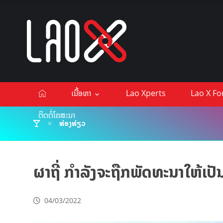
ເນື້ອຫາ
Lao Xperts
Lao X F
ຕິດຕໍ່ໂຄສະນາ
ທ່ອງທ່ຽວ
ຜາຖີ່ ກຳລັງຈະຖືກພັດທະນາໃຫ້ເປ
04/03/2022