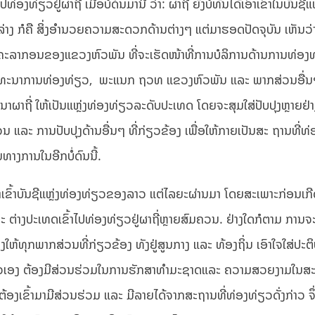
ວຢູ່ຜາຖີ່ ເມື່ອບໍ່ດົນມານີ້ ວ່າ: ຜາຖີ່ ຍັງບໍ່ທັນໄດ້ເອົາເຂົ້າໃນບັນຊີແຫ
ລ່າງ ກໍຄື ສິ່ງອໍານວຍຄວາມສະດວກດ້ານຕ່າງໆ ແຕ່ມາຮອດປັດຈຸບັນ ເຫັນວ່
ຸກຄະລາກອນຂອງແຂວງຫົວພັນ ທີ່ຈະເຮັດໜ້າທີ່ການບໍລິການດ້ານການທ່ອງທ
ກົມພັດທະນາການທ່ອງທ່ຽວ, ພະແນກ ຖວທ ແຂວງຫົວພັນ ແລະ ພາກສ່ວນອື່ນໆ
ຜາຖີ່ ໃຫ້ເປັນແຫຼ່ງທ່ອງທ່ຽວລະດັບປະເທດ ໂດຍຈະສຸມໃສ່ປັບປຸງຫຼາຍຢ່
ີ່ຄວນ ແລະ ການປັບປຸງດ້ານອື່ນໆ ທີ່ກ່ຽວຂ້ອງ ເພື່ອໃຫ້ກາຍເປັນສະ ຖານທີ່ທ
າງການໃນອີກບໍ່ດົນນີ້.
້ເອົາເຂົ້າບັນຊີແຫຼ່ງທ່ອງທ່ຽວຂອງລາວ ແຕ່ໄລຍະຜ່ານມາ ໂດຍສະເພາະກ່ອນເ
່າງປະເທດເຂົ້າໄປທ່ອງທ່ຽວຢູ່ຜາຖີ່ຫຼາຍສົມຄວນ. ຢ່າງໃດກໍຕາມ ການ
ໃຫ້ທຸກພາກສ່ວນທີ່ກ່ຽວຂ້ອງ ທັງຢູ່ສູນກາງ ແລະ ທ້ອງຖິ່ນ ເອົາໃຈໃສ່ປະ
ອງທ່ຽວເອງ ຕ້ອງມີສ່ວນຮ່ວມໃນການຮັກສາທໍາມະຊາດແລະ ຄວາມສວຍງາມໃນສະ
ຄຽງຕ້ອງເຂົ້າມາມີສ່ວນຮ່ວມ ແລະ ມີລາຍໄດ້ຈາກສະຖານທີ່ທ່ອງທ່ຽວດັ່ງກ່າວ ຈຶ