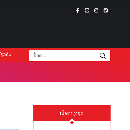
່ຽວກັບ
ເນື້ອຫາຫຼ້າສຸດ