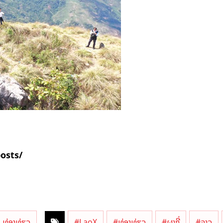
posts/
ທ່ອງທ່ຽວ
#LaoX
#ທ່ອງທ່ຽວ
#ຜາຖີ່
#ລາວ