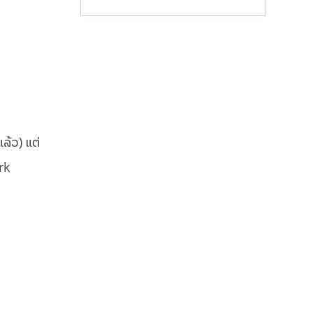
ຝົນຍັງສືບຕໍ່ຕົກ
ໜັກທົ່ວປະເທດ
ແລ້ວ) ແຕ່
rk