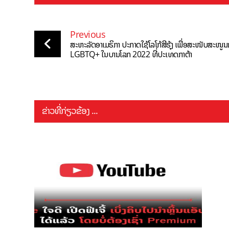
Previous
ສະຫະລັດອາເມຣິກາ ປະກາດໃຊ້ໂລໂກ້ສີຮຸ້ງ ເພື່ອສະໜັບສະໜູນກ
LGBTQ+ ໃນບານໂລກ 2022 ທີ່ປະເທດກາຕ້າ
ຂ່າວທີ່ກ່ຽວຂ້ອງ ...