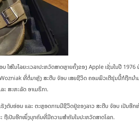
ະຕີບ ຈັອບ ໃສ່ໃນໄລຍະເວລາປະຫວັດສາດຫຼາຍຄັ້ງຂອງ Apple ເຊັ່ນໃນປີ 1976 ທ
 Wozniak ທີ່ຕໍ່ມາຫຼັງ ສະຕີບ ຈັອບ ເສຍຊີວິດ ຄອມພິວເຕີຮຸ່ນນີ້ກໍຖືກນຳ
ແລະ ສະຫະລັດ ອາເມຣິກາ.
ຮັງຕັບອ່ອນ ແລະ ຕະຫຼອດການມີຊີວິດຢູ່ຂອງລາວ ສະຕີບ ຈັອບ ເປັນອີກໜຶ
ແລະ ຖືເປັນອີກໜຶ່ງບຸກຄົນທີ່ມີຄວາມສຳຄັນໃນປະຫວັດສາດໂລກ.