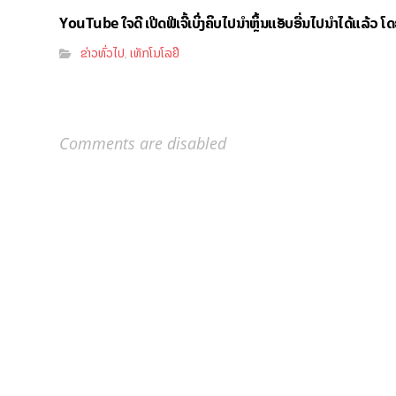
YouTube ໃຈດີ ເປີດຟີເຈີ້ເບິ່ງຄິບໄປນຳຫຼິ້ນແອັບອື່ນໄປນຳໄດ້ແລ້ວ ໂ
ຂ່າວທົ່ວໄປ
ເທັກໂນໂລຢີ
,
Comments are disabled