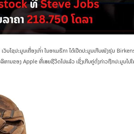
 ເວັບໄຊປະມູນເຄື່ອງເກົ່າ ໃນອາເມຣິກາ ໄດ້ເປີດປະມູນເກີບໜັງຮຸ່ນ Birke
ບໍລິຫານຂອງ Apple ທີ່ເສຍຊີວິດໄປແລ້ວ ເຊິ່ງເກີບຄູ່ດັ່ງກ່າວຖືກປະມູນໄປໃ