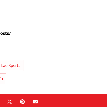
posts/
Lao Xperts
ກີບ