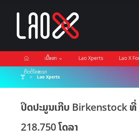
ເນື້ອຫາ
Lao Xperts
Lao X F
ຕິດຕໍ່ໂຄສະນາ
Lao Xperts
ປິດປະມູນເກີບ Birkenstock ທີ່
218.750 ໂດລາ