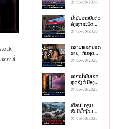
ຫວຽດນາມ ສ້າງ
06/08/2026
ເສດຖະກິດເປັນ
ເຈົ້າຕົນເອງ ກ້າວສູ່
ນໍ້າມັນລາວປັບຕົວ
ເປົ້າໝາຍ 2035
ລົງທຸກຊະນິດ
ຕອບຮັບສັນຍານ
06/08/2026
ບວກຈາກຕະຫຼາດ
ໂລກ ແລະ ຊ່ອງ
ດຣາມ່າແລກຍອດ
ແຄບຮໍມູສ
nstock
ຂາຍ, ກົນຍຸດ
ການຕະຫຼາດສີ
ນລາຄາທີ່
05/08/2026
ເທົາ ຢາພິດ
ທຳລາຍທຸລະກິດ
ລາຄານ້ຳມັນໂລກ
ໄລຍະຍາວ
ຫຼຸດລົງຕໍ່ເນື່ອງ
ຮັບສັນຍານບວກ
05/08/2026
ຊ່ອງແຄບຮໍມຸສ
ຈັບຕາລາຄາໃນ
ເຕືອນ! ກຽມ
ລາວ
ຮັບມືນໍ້າຖ້ວມ
ກະທັນຫັນ-ດິນ
05/08/2026
ເຈື່ອນ ຫຼັງພາຍຸ