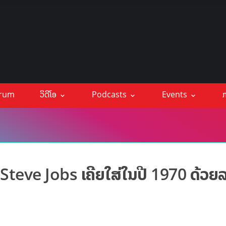
orum
ວິດີໂອ
Podcasts
Events
ກ
 Steve Jobs ເຄີຍໃສ່ໃນປີ 1970 ດ້ວຍ