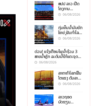
ສປປ ລາວ ເປີດ
ໂຄງການ
ALERT-LAO
06/08/2026
ສ້າງຕາໜ່າງ
ເຕືອນໄພພະຍາດ
ກຸ່ມທຶນນ້ຳມັນຍັກ
ລະບາດທົ່ວ
ໃຫຍ່ ຟັນກຳໄລ
ປະເທດ
93 ຕື້ໂດລາ
06/08/2026
ທ່າມກາງວິກິດ
ສົງຄາມ ລາຄາ
ດ່ວນ! ແຈ້ງເຕືອນໄພນໍ້າຖ້ວມ 3
ນໍ້າມັນແພງ
ສາຍນໍ້າຫຼັກ ລະດັບນໍ້າໃກ້ແຕະຈຸດ
ອັນຕະລາຍ
06/08/2026
ລາຄາຄຳໂລກຟື້ນ
ໂຕແຮງ ດັນລາຄາ
ຄຳໃນລາວທະລຸ
06/08/2026
47 ລ້ານກີບຕໍ່
ບາດ
ລາວຖອດ
ບົດຮຽນ