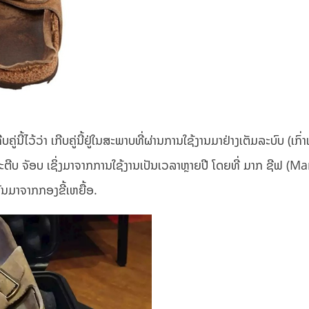
ວ້ວ່າ ເກີບຄູ່ນີ້ຢູ່ໃນສະພາບທີ່ຜ່ານການໃຊ້ງານມາຢ່າງເຕັມລະບົບ (ເກົ່າ
ະຕີບ ຈັອບ ເຊິ່ງມາຈາກການໃຊ້ງານເປັນເວລາຫຼາຍປີ ໂດຍທີ່ ມາກ ຊີຟ (Ma
ັນມາຈາກກອງຂີ້ເຫຍື້ອ.