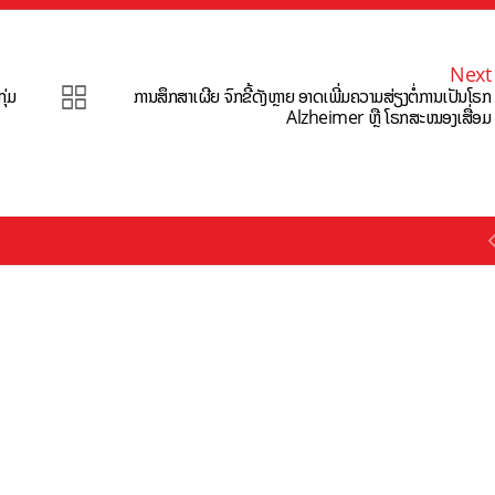
Next
ຸ່ມ
ການສຶກສາເຜີຍ ຈົກຂີ້ດັງຫຼາຍ ອາດເພີ່ມຄວາມສ່ຽງຕໍ່ການເປັນໂຣກ
Alzheimer ຫຼື ໂຣກສະໝອງເສື່ອມ