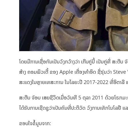
ໂດຍມີການເຊື່ອກັນເປັນວົງກວ້າງວ່າ ເກີບຄູ່ນີ້ ເປັນຄູ່ທີ່ ສ
ສ້າງ ຄອມພິວເຕີ້ ຂອງ Apple ເຄື່ອງທຳອິດ ຊື່ຮຸ່ນວ່າ Steve
ສະແດງໃນຫຼາຍເທສະການ ໃນໄລຍະປີ 2017-2022 ທີ່ອິຕາລີ 
ສະຕີບ ຈັອບ ເສຍຊີວິດເມື່ອວັນທີ 5 ຕຸລາ 2011 ດ້ວຍໂຣກມະເ
ໄດ້ຮັບການເຊີດຊູວ່າເປັນຄົນທີ່ປະຕິວັດ ວົງການເທັກໂນໂລຢີ 
ຂອບໃຈຂໍ້ມູນຈາກ: