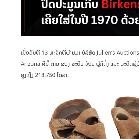
ເມື່ອວັນທີ 13 ພະຈິກທີ່ຜ່ານມາ ບໍລິສັດ Julien’s Auctions
Arizona ສີນໍ້າຕານ ຂອງ ສະຕີບ ຈັອບ ຜູ້ກໍ່ຕັ້ງ ແລະ ອະດີດຜູ້
ສູງເຖິງ 218.750 ໂດລາ.