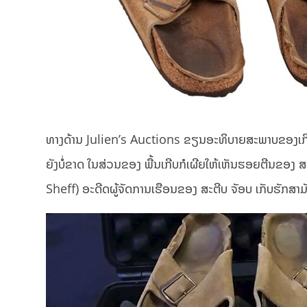
ທາງດ້ານ Julien’s Auctions ຂຽນອະທິບາຍສະພາບຂອງເກີບຄູ່ນີ້ໄ
ຍັງບໍ່ຂາດ ໃນສ່ວນຂອງ ພື້ນເກີບກໍເຜີຍໃຫ້ເຫັນຮອຍຕີນຂອງ ສ
Sheff) ອະດີດຜູ້ຈັດການເຮືອນຂອງ ສະຕີບ ຈັອບ ເກັບຮັກສາມ