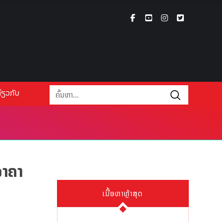
່ຽວກັບ
ລາຄາ
ເນື້ອຫາຫຼ້າສຸດ