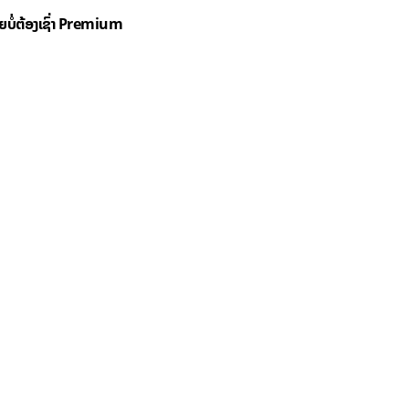
ດຍບໍ່ຕ້ອງເຊົ່າ Premium