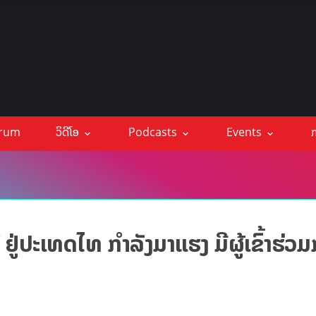
orum
ວິດີໂອ
Podcasts
Events
ກ
່ປະເທດໄທ ກຳລັງມາແຮງ ມີຜູ້ເຂົ້າຮ່ວມກ