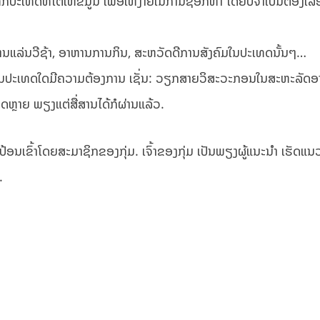
ປະເທດທີ່ໂຕໃຫ້ຂໍ້ມູນ ເພື່ອໃຫ້ງ່າຍໃນການຊອກຫາ ໂດຍບໍ່ຈຳເປັນຕ້ອງເລື
 ການແລ່ນວີຊ້າ, ອາຫານການກິນ, ສະຫວັດດີການສັງຄົມໃນປະເທດນັ້ນໆ…
ງານປະເທດໃດມີຄວາມຕ້ອງການ ເຊັ່ນ: ວຽກສາຍວິສະວະກອນໃນສະຫະລັດອ
ງກິດຫຼາຍ ພຽງແຕ່ສື່ສານໄດ້ກໍຜ່ານແລ້ວ.
ກປ້ອນເຂົ້າໂດຍສະມາຊິກຂອງກຸ່ມ. ເຈົ້າຂອງກຸ່ມ ເປັນພຽງຜູ້ແນະນຳ ເຮັດແ
.