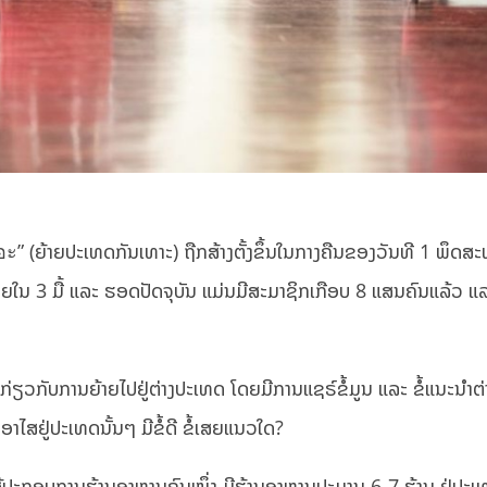
อะ” (ຍ້າຍປະເທດກັນເທາະ) ຖືກສ້າງຕັ້ງຂຶ້ນໃນກາງຄືນຂອງວັນທີ 1 ພຶດ
າຍໃນ 3 ມື້ ແລະ ຮອດປັດຈຸບັນ ແມ່ນມີສະມາຊິກເກືອບ 8 ແສນຄົນແລ້ວ ແລ
ນກ່ຽວກັບການຍ້າຍໄປຢູ່ຕ່າງປະເທດ ໂດຍມີການແຊຣ໌ຂໍ້ມູນ ແລະ ຂໍ້ແນະນຳຕ່າ
ສຢູ່ປະເທດນັ້ນໆ ມີຂໍ້ດີ ຂໍ້ເສຍແນວໃດ?
ແມ່ນຜູ້ປະກອບການຮ້ານອາຫານຄົນໜຶ່ງ ມີຮ້ານອາຫານປະມານ 6-7 ຮ້ານ ຢູ່ປະ