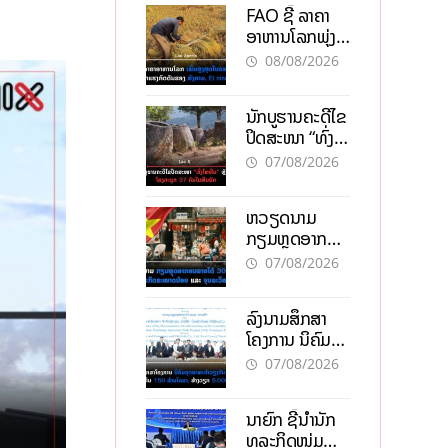
FAO ຊີ້ ລາຄາ
ອາຫານໂລກພຸ່ງ
ສູງສຸດໃນຮອບ 3
08/08/2026
ປີ ຈາກແຮງ
ກົດດັນຂອງ
ນັກບູຮານຄະດີໄຂ
ສົງຄາມ, El
ປິດສະໜາ “ທົ່ງ
nino
ໄຫຫີນ” ຫຼັງພົບ
07/08/2026
ໂຄງກະດູກ 37
ຄົນໃນຫີນຍັກ
ຫວຽດນາມ
ກຽມຫຼຸດອາກອນ
ລາຍໄດ້ 30%
07/08/2026
ຫວັງອູ້ມທຸລະກິດ
ຂະໜາດນ້ອຍ
ລົງນາມສຶກສາ
ແລະ ຈຸນລະ
ໂຄງການ ນິຄົມ
ວິສາຫະກິດ
ອຸດສາຫະກຳ
07/08/2026
ວຽງຈັນ-ໄຊທານີ
ຕັ້ງເປົ້າດຶງທຶນ
ນາຍົກ ຊີ້ນຳນັກ
150 ລ້ານໂດລາ,
ທຸລະກິດໜຸ່ມ
ສ້າງວຽກ 5.000