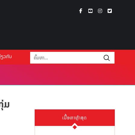
່ຽວກັບ
ຸ່ມ
ເນື້ອຫາຫຼ້າສຸດ