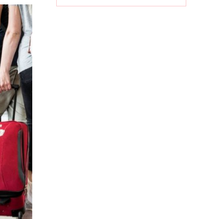
ເສດຖະກິດ
ທ້ອງຖິ່ນ