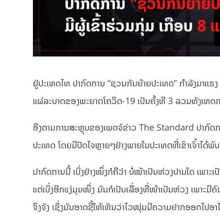
ຢູ່ປະເທດໄທ ປາກົດການ “ຊວນກັນຍ້າຍປະເທດ” ກຳລັງມາແຮງ ມີ
ແຜ່ລະບາດຂອງພະຍາດໂຄວິດ-19 ເປັນຄັ້ງທີ 3 ລວມທັງເຫດການ
ອີງຕາມການສະຫຼຸບຂອງເພດຈ໌ຂ່າວ The Standard ປາກົດການ
ປະເທດ ໂດຍມີປັດໄຈຫຼາຍໆຢ່າງພາຍໃນປະເທດທີ່ເຂົາເຈົ້າໄດ້ພົບ
ປາກົດການນີ້ ເບິ່ງຢ່າງໜຶ່ງກໍຄືວ່າ ບໍ່ໜ້າເປັນຫ່ວງປານໃດ ເພາະເປ
ແຕ່ເບິ່ງອີກແງ່ມຸມໜຶ່ງ ມັນກໍເປັນເລື່ອງທີ່ໜ້າເປັນຫ່ວງ ເພາ
ຈິງຈັງ ເຊິ່ງມັນອາດຊີ້ໃຫ້ເຫັນວ່າໄວໜຸ່ມມີຄວາມຢາກອອກໄປ