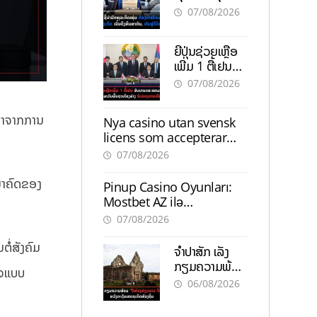
ຕ້ອງນຳໜ້າແກ້
ຕຳແໜ່ງ
07/08/2026
ວິກິດເສດຖະກິດ
ເນັ້ນດຶງທຶນ
ຍີ່ປຸ່ນຊ່ວຍເຫຼືອ
ສາກົນ, ຫັນສູ່ດິຈິ
ເພີ່ມ 1 ຕື້ເຢນ
ຕອນ
ອັບເກຣດ
07/08/2026
ສະໜາມບິນວັດ
ໄຕ ຮັບຮອງການ
ງມາຈາກການ
Nya casino utan svensk
ເຕີບໂຕ
licens som accepterar
Swish: En jämförelse
07/08/2026
ນາຄົດຂອງ
Pinup Casino Oyunları:
Mostbet AZ ilə
Müqayisədə Nə Təqdim
07/08/2026
Edir?
ຕໍ່ສັງຄົມ
ຈຳປາສັກ ເລັ່ງ
ກຽມຄວາມພ້ອມ
ນໃຈແບບ
“ປີທ່ອງທ່ຽວ
06/08/2026
ລາວ-ຈີນ 2027”
ຫວັງກະຕຸ້ນ