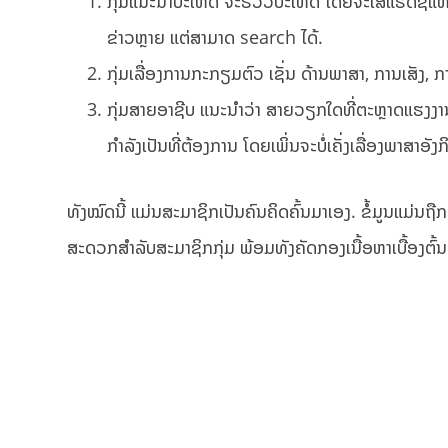
ກຸ່ມແນະນຳປະເທດ ຈະຣີວິວປະເທດ ໂດຍຈະໃສ່ແຮັດຊ໌ແທັກ
ຂ່າວຫຼາຍ ແຕ່ສາມາດ search ໄດ້.
ກຸ່ມເລື່ອງການກະກຽມຕົວ ເຊັ່ນ ດ້ານພາສາ, ການເສັງ,
ກຸ່ມສາຍອາຊີບ ແນະນຳວ່າ ສາຍວຽກໃດທີ່ຕະຫຼາດແຮງ
ກຳລັງເປັນທີ່ຕ້ອງການ ໂດຍເພິ່ນຈະບໍ່ເຄັ່ງເລື່ອງພາສາອັ
ທັງໝົດນີ້ ແມ່ນສະມາຊິກເປັນຄົນຄິດຄົ້ນມາເອງ. ຂໍ້ມູນແມ່ນຖື
ສະດວກສຳລັບສະມາຊິກກຸ່ມ ພ້ອມທັງຄັດກອງເນື້ອຫາເບື້ອງຕົ້ນ