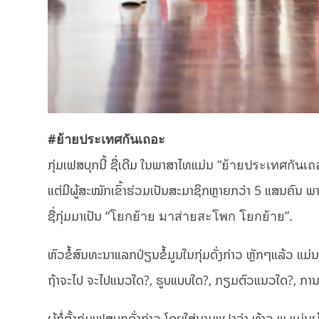
#ย้ายประเทศกันเถอะ
ກຸ່ມເຟສບຸກນີ້ ຊື່ເດີມ ໃນພາສາໄທແມ່ນ “ย้ายประเทศกันเถ
ແຕ່ມີຜູ້ສະໝັກເຂົ້າຮ່ວມເປັນສະມາຊິກຫຼາຍກວ່າ 5 ແສນຄົນ ພ
ຊື່ກຸ່ມມາເປັນ “โยกย้าย มาส่ายสะโพก โยกย้าย”.
ຫົວຂໍ້ສົນທະນາແລກປ່ຽນຂໍ້ມູນໃນກຸ່ມດັ່ງກ່າວ ຫຼັກໆແລ້ວ ແມ່
ຖ້າຈະໄປ ຈະໄປແນວໃດ?, ຮູບແບບໃດ?, ກຽມຕົວແນວໃດ?, ການອາໄ
ຜູ້ກໍ່ຕັ້ງກຸ່ມເຟສບຸກດັ່ງກ່າວ ໂດຍໃສ່ນາມແຝງວ່າ ທ້າວ ພູ 