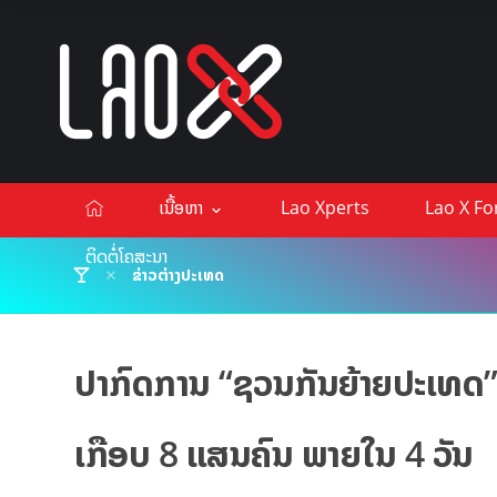
ເນື້ອຫາ
Lao Xperts
Lao X F
ຕິດຕໍ່ໂຄສະນາ
ຂ່າວຕ່າງປະເທດ
ປາກົດການ “ຊວນກັນຍ້າຍປະເທດ” ຢູ
ເກືອບ 8 ແສນຄົນ ພາຍໃນ 4 ວັນ