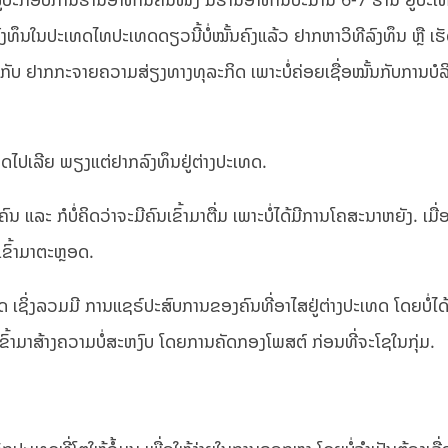
ງທຶນໃນປະເທດໄທປະເທດດຽວນີ້ບໍ່ໝັ້ນຄົງແລ້ວ ຢາກຫາວິທີລົງທຶນ ຫຼື ເຮ
ວກກັບ ຢາກກະຈາຍຄວາມສ່ຽງທາງທຸລະກິດ ເພາະບໍ່ຄ່ອຍເຊື່ອໝັ້ນກັບການບໍ
ເທດໄປເລີຍ ພຽງແຕ່ຢາກລົງທຶນຢູ່ຕ່າງປະເທດ.
ລະ ກໍບໍ່ຄິດວ່າຈະມີຄົນເຂົ້າມາຕື່ມ ເພາະບໍ່ໄດ້ມີການໂຄສະນາຫຍັງ. ເມື່ອຮຸ
ມເຂົ້າມາຕະຫຼອດ.
ເຊິ່ງລວມມີ ການແຊຣ໌ປະສົບການຂອງຄົນທີ່ອາໄສຢູ່ຕ່າງປະເທດ ໂດຍບໍ່ໄດ້ເ
ຂົ້າມາສ້າງຄວາມບໍ່ສະຫງົບ ໂດຍການຄັດກອງໂພສຕ໌ ກ່ອນທີ່ຈະໂຊໃນກຸ່ມ.