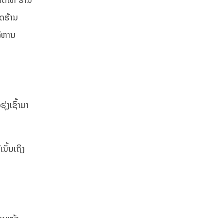
ັດຮ້ານ
ລິຫານ
່ງເຊົ້າມາ
ນັ້ນເຖິງ