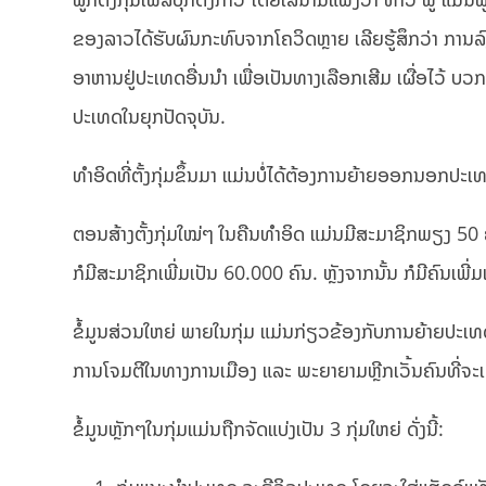
ຂອງລາວໄດ້ຮັບຜົນກະທົບຈາກໂຄວິດຫຼາຍ ເລີຍຮູ້ສຶກວ່າ ການລົ
ອາຫານຢູ່ປະເທດອື່ນນຳ ເພື່ອເປັນທາງເລືອກເສີມ ເຜື່ອໄວ້ ບ
ປະເທດໃນຍຸກປັດຈຸບັນ.
ທຳອິດທີ່ຕັ້ງກຸ່ມຂຶ້ນມາ ແມ່ນບໍ່ໄດ້ຕ້ອງການຍ້າຍອອກນອກປະ
ຕອນສ້າງຕັ້ງກຸ່ມໃໝ່ໆ ໃນຄືນທຳອິດ ແມ່ນມີສະມາຊິກພຽງ 50 ຄົນ ແ
ກໍມີສະມາຊິກເພີ່ມເປັນ 60.000 ຄົນ. ຫຼັງຈາກນັ້ນ ກໍມີຄົນເພີ່
ຂໍ້ມູນສ່ວນໃຫຍ່ ພາຍໃນກຸ່ມ ແມ່ນກ່ຽວຂ້ອງກັບການຍ້າຍປະເທດ 
ການໂຈມຕີໃນທາງການເມືອງ ແລະ ພະຍາຍາມຫຼີກເວັ້ນຄົນທີ່ຈະເ
ຂໍ້ມູນຫຼັກໆໃນກຸ່ມແມ່ນຖືກຈັດແບ່ງເປັນ 3 ກຸ່ມໃຫຍ່ ດັ່ງນີ້: