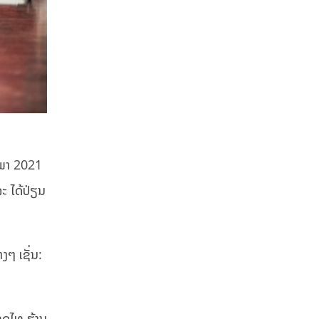
ສະພາ 2021
ະ ໄດ້ປ່ຽນ
ງໆ ເຊັ່ນ:
ເທດໄທ ຮ້ານ