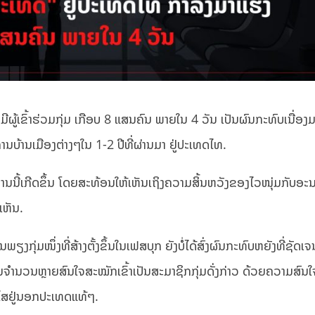
ຜູ້ເຂົ້າຮ່ວມກຸ່ມ ເກືອບ 8 ແສນຄົນ ພາຍໃນ 4 ວັນ ເປັນຜົນກະທົບເນື່ອ
ບ້ານເມືອງຕ່າງໆໃນ 1-2 ປີທີ່ຜ່ານມາ ຢູ່ປະເທດໄທ.
ນີ້ເກີດຂຶ້ນ ໂດຍສະທ້ອນໃຫ້ເຫັນເຖິງຄວາມສິ້ນຫວັງຂອງໄວໜຸ່ມກັບອະ
ເຫັນ.
ັນພຽງກຸ່ມໜຶ່ງທີ່ສ້າງຕັ້ງຂຶ້ນໃນເຟສບຸກ ຍັງບໍ່ໄດ້ສົ່ງຜົນກະທົບຫຍັງທີ່ຊັດເຈນ
ະມີຄົນຈຳນວນຫຼາຍສົນໃຈສະໝັກເຂົ້າເປັນສະມາຊິກກຸ່ມດັ່ງກ່າວ ດ້ວຍຄວາມສົ
ອາໄສຢູ່ນອກປະເທດແທ້ໆ.