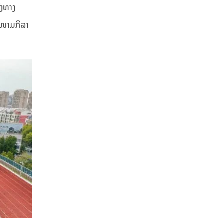
ົງທາງ
ສະໜາມກິລາ