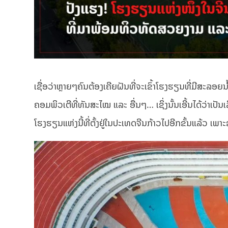
ເຊື່ອວ່າຫຼາຍໆຄົນຕ້ອງເຄີຍຝັນທີ່ຈະເຂົ້າໂຮງຮຽນທີ່ມີສະລອຍ
ຄອມພິວເຕີທີ່ທັນສະໄໝ ແລະ ອື່ນໆ… ເຊິ່ງນັ້ນເອີ້ນໄດ້ວ່າເປັນເ
ໂຮງຮຽນແຫ່ງນີ້ທີ່ຕັ້ງຢູ່ໃນປະເທດຈີນກ້າວໄປອີກຂັ້ນແລ້ວ ເພາ