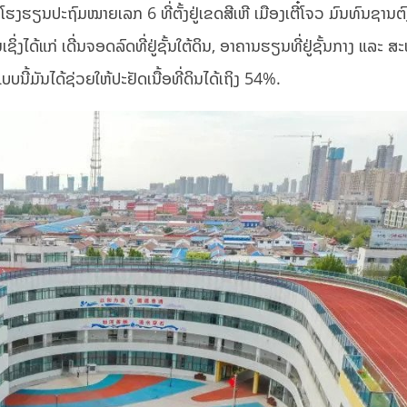
ງໂຮງຮຽນປະຖົມໝາຍເລກ 6 ທີ່ຕັ້ງຢູ່ເຂດສີເຫີ ເມືອງເຕີ໋ໂຈວ ມົນທົນຊານຕ
່ງໄດ້ແກ່ ເດີ່ນຈອດລົດທີ່ຢູ່ຊັ້ນໃຕ້ດິນ, ອາຄານຮຽນທີ່ຢູ່ຊັ້ນກາງ ແລະ 
ນີ້ມັນໄດ້ຊ່ວຍໃຫ້ປະຢັດເນື້ອທີ່ດິນໄດ້ເຖິງ 54%.