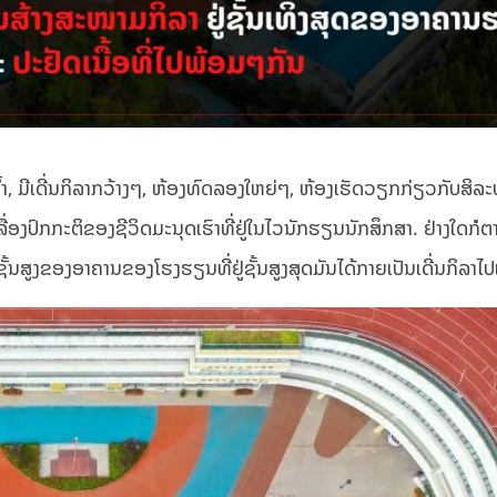
ນ້ຳ, ມີເດີ່ນກິລາກວ້າງໆ, ຫ້ອງທົດລອງໃຫຍ່ໆ, ຫ້ອງເຮັດວຽກກ່ຽວກັບສິລະ
ລື່ອງປົກກະຕິຂອງຊີວິດມະນຸດເຮົາທີ່ຢູ່ໃນໄວນັກຮຽນນັກສຶກສາ. ຢ່າງໃດກໍຕາມ
ະຊັ້ນສູງຂອງອາຄານຂອງໂຮງຮຽນທີ່ຢູ່ຊັ້ນສູງສຸດມັນໄດ້ກາຍເປັນເດີ່ນກິລາໄປ