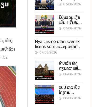
ຕ້ອງນຳໜ້າແກ້
ຕຳແໜ່ງ
07/08/2026
ວິກິດເສດຖະກິດ
ເນັ້ນດຶງທຶນ
ຍີ່ປຸ່ນຊ່ວຍເຫຼືອ
ສາກົນ, ຫັນສູ່ດິຈິ
ເພີ່ມ 1 ຕື້ເຢນ
ຕອນ
ອັບເກຣດ
07/08/2026
ສະໜາມບິນວັດ
ໄຕ ຮັບຮອງການ
ປະ, ຫ້ອງ
Nya casino utan svensk
ເຕີບໂຕ
licens som accepterar
ເບິ່ງຄືວ່າ
Swish: En jämförelse
07/08/2026
ແລ້ວ.
ຈຳປາສັກ ເລັ່ງ
ກຽມຄວາມພ້ອມ
“ປີທ່ອງທ່ຽວ
06/08/2026
ລາວ-ຈີນ 2027”
ຫວັງກະຕຸ້ນ
ສປປ ລາວ ເປີດ
ເສດຖະກິດ
ໂຄງການ
ທ້ອງຖິ່ນ
ALERT-LAO
06/08/2026
ສ້າງຕາໜ່າງ