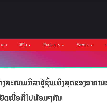
orum
ວິດີໂອ
Podcasts
Events
ກ
້າງສະໜາມກິລາຢູ່ຊັ້ນເທິງສຸດຂອງອາຄາ
ັດເນື້ອທີ່ໄປພ້ອມໆກັນ