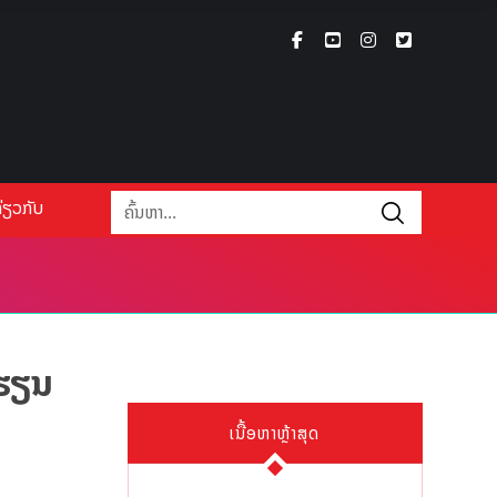
່ຽວກັບ
ນຮຽນ
ເນື້ອຫາຫຼ້າສຸດ