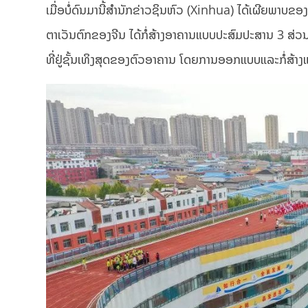
ເມື່ອບໍ່ດົນມານີ້ສຳນັກຂ່າວຊິນຫົວ (Xinhua) ໄດ້ເຜີຍພາບຂອ
ຕາເວັນຕົກຂອງຈີນ ໄດ້ກໍ່ສ້າງອາຄານແບບປະສົມປະສານ 3 ສ່ວນເຊິ
ທີ່ຢູ່ຊັ້ນເທິງສຸດຂອງຕົວອາຄານ ໂດຍການອອກແບບແລະກໍ່ສ້າງແບບ