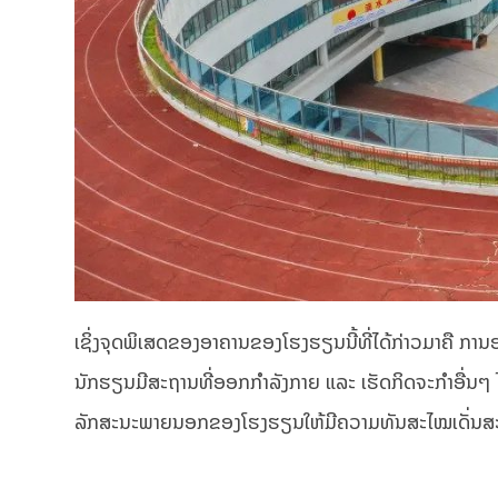
ເຊິ່ງຈຸດພິເສດຂອງອາຄານຂອງໂຮງຮຽນນີ້ທີ່ໄດ້ກ່າວມາຄື ການອ
ນັກຮຽນມີສະຖານທີ່ອອກກໍາລັງກາຍ ແລະ ເຮັດກິດຈະກໍາອື່ນ
ລັກສະນະພາຍນອກຂອງໂຮງຮຽນໃຫ້ມີຄວາມທັນສະໄໝເດັ່ນສະ