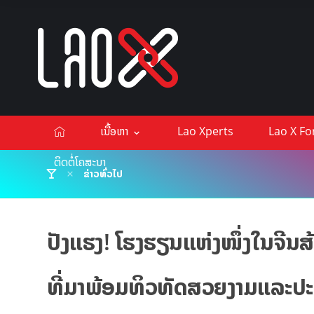
ເນື້ອຫາ
Lao Xperts
Lao X F
ຕິດຕໍ່ໂຄສະນາ
ຂ່າວທົ່ວໄປ
ປັງແຮງ! ໂຮງຮຽນແຫ່ງໜຶ່ງໃນຈີນສ
ທີ່ມາພ້ອມທິວທັດສວຍງາມແລະປະຢ