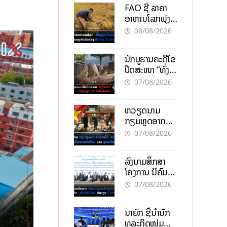
FAO ຊີ້ ລາຄາ
ອາຫານໂລກພຸ່ງ
ສູງສຸດໃນຮອບ 3
08/08/2026
ປີ ຈາກແຮງ
ກົດດັນຂອງ
ນັກບູຮານຄະດີໄຂ
ສົງຄາມ, El
ປິດສະໜາ “ທົ່ງ
nino
ໄຫຫີນ” ຫຼັງພົບ
07/08/2026
ໂຄງກະດູກ 37
ຄົນໃນຫີນຍັກ
ຫວຽດນາມ
ກຽມຫຼຸດອາກອນ
ລາຍໄດ້ 30%
07/08/2026
ຫວັງອູ້ມທຸລະກິດ
ຂະໜາດນ້ອຍ
ລົງນາມສຶກສາ
ແລະ ຈຸນລະ
ໂຄງການ ນິຄົມ
ວິສາຫະກິດ
ອຸດສາຫະກຳ
07/08/2026
ວຽງຈັນ-ໄຊທານີ
ຕັ້ງເປົ້າດຶງທຶນ
ນາຍົກ ຊີ້ນຳນັກ
150 ລ້ານໂດລາ,
ທຸລະກິດໜຸ່ມ
ສ້າງວຽກ 5.000