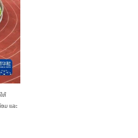
ໃຫ້
ລ້ອມ ແລະ