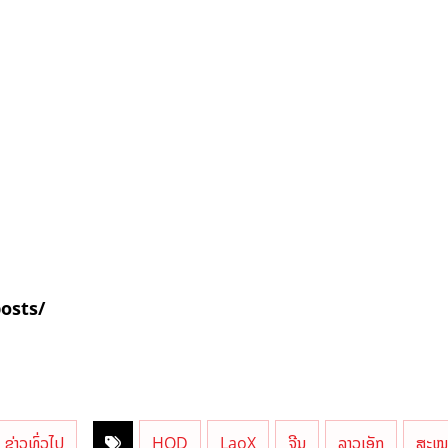
posts/
ຂ່າວທົ່ວໄປ
HOD
LaoX
ຈີນ
ລາວເອັກ
ສະໜາ