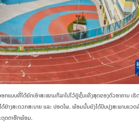
ອກແບບທີ່ໄດ້ຍົກເອົາສະໜາມກິລາໄປໄວ້ຢູ່ຊັ້ນເທິງສຸດຂອງຕົວອາຄານ ເຮັດ
ໆ ໄດ້ຢ່າງສະດວກສະບາຍ ແລະ ປອດໄພ. ພ້ອມນັ້ນຍັງໄດ້ປັບປຸງສະພາບແວດ
ດຸດຕາອີກພ້ອມ.