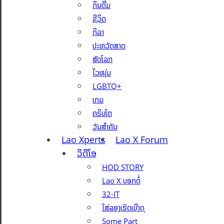
ກິນດື່ມ
ຊີວິດ
ກິລາ
ປະຫວັດສາດ
ສັດໂລກ
ໄວໜຸ່ມ
LGBTQ+
ເກມ
ຄຣິບໂຕ
ວັນສຳຄັນ
Lao Xperts
Lao X Forum
ວິດີໂອ
HOD STORY
Lao X ບອກຕໍ່
32-IT
ໃສ່ລອງເຮັດເບີງດຸ
Some Part