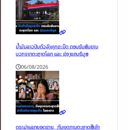
ນໍ້າມັນລາວປັບຕົວລົງທຸກຊະນິດ ຕອບຮັບສັນຍານ
ບວກຈາກຕະຫຼາດໂລກ ແລະ ຊ່ອງແຄບຮໍມູສ
06/08/2026
ດຣາມ່າແລກຍອດຂາຍ, ກົນຍຸດການຕະຫຼາດສີເທົາ