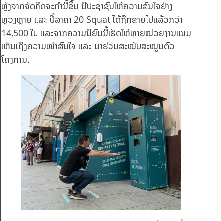
ຫຼັງຈາກຈັດກິດຈະກໍານີ້ຂຶ້ນ ມີປະຊາຊົນໃຫ້ຄວາມສົນໃຈຢ່າງ
ຫຼວງຫຼາຍ ແລະ ປີ້ລາຄາ 20 Squat ໄດ້ຖືກຂາຍໄປແລ້ວກວ່າ
14,500 ໃບ ແລະຈາກຄວາມນິຍົມນີ້ເຮັດໃຫ້ຫຼາຍໜ່ວຍງານແນມ
ເຫັນເຖິງຄວາມໜ້າສົນໃຈ ແລະ ມາຮ່ວມສະໜັບສະໜູນຕົວ
ໂຄງການ.