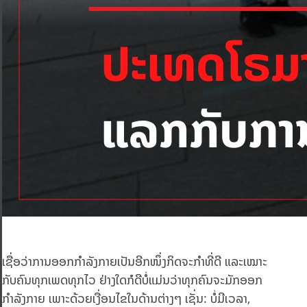
ເຊື່ອວ່າການອອກກຳລັງກາຍເປັນອີກໜຶ່ງກິດຈະກໍາທີ່ດີ ແລະເໝາະ
ກັບຄົນທຸກເພດທຸກໄວ ຢ່າງໃດກໍດີບໍ່ແມ່ນວ່າທຸກຄົນຈະມັກອອກ
ກຳລັງກາຍ ເພາະດ້ວຍເງື່ອນໄຂໃນດ້ານຕ່າງໆ ເຊັ່ນ: ບໍ່ມີເວລາ,