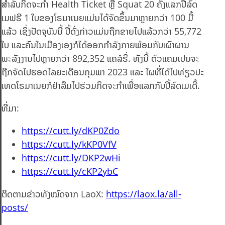
ສຳລັບກິດຈະກໍາ Health Ticket ຫຼື Squat 20 ຄັ້ງແລກປີ້ລົດ
ເມຟຣີ 1 ໃບຂອງໂຣມາເນຍແມ່ນໄດ້ຈັດຂຶ້ນມາຫຼາຍກວ່າ 100 ມື້
ແລ້ວ ເຊິ່ງປັດຈຸບັນນີ້ ປີ້ດັ່ງກ່າວແມ່ນຖືກຂາຍໄປແລ້ວກວ່າ 55,772
ໃບ ແລະຄົນໃນເມືອງເອງກໍໄດ້ອອກກໍາລັງກາຍພ້ອມກັບເຜົາຜານ
ພະລັງງານໄປຫຼາຍກວ່າ 892,352 ແຄລໍຣີ່. ທັງນີ້ ຕົວແຄມເປນຈະ
ຖືກຈັດໄປຮອດໄລຍະເດືອນກຸມພາ 2023 ແລະ ໃຜທີ່ໄດ້ໄປທ່ຽວປະ
ເທດໂຣມາເນຍກໍຢ່າລືມໄປຮ່ວມກິດຈະກໍາເພື່ອແລກກັບປີ້ລົດເມເດີ້.
ທີ່ມາ:
https://cutt.ly/dKP0Zdo
https://cutt.ly/kKP0VfV
https://cutt.ly/DKP2wHi
https://cutt.ly/cKP2ybC
ຕິດຕາມຂ່າວທັງໝົດຈາກ LaoX:
https://laox.la/all-
posts/