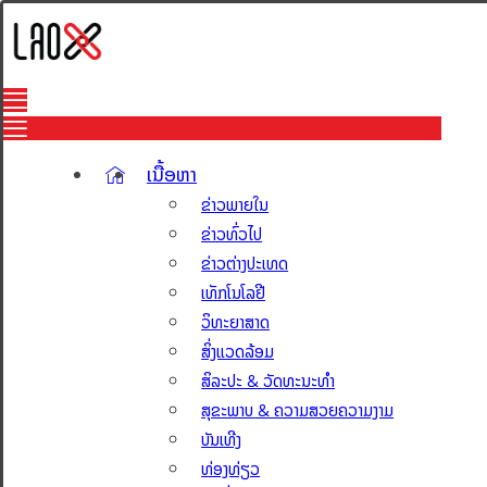
ເນື້ອຫາ
ຂ່າວພາຍໃນ
ຂ່າວທົ່ວໄປ
ຂ່າວຕ່າງປະເທດ
ເທັກໂນໂລຢີ
ວິທະຍາສາດ
ສິ່ງແວດລ້ອມ
ສິລະປະ & ວັດທະນະທຳ
ສຸຂະພາບ & ຄວາມສວຍຄວາມງາມ
ບັນເທີງ
ທ່ອງທ່ຽວ