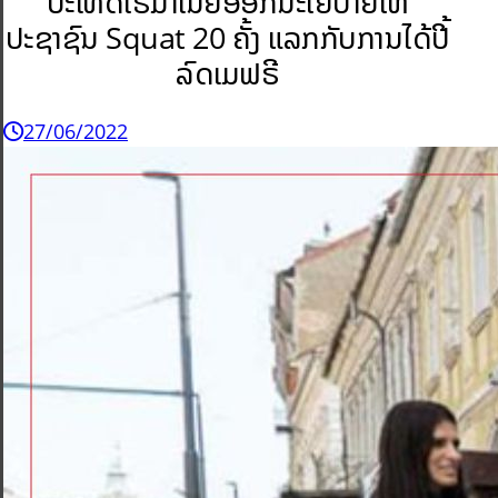
ປະເທດໂຣມາເນຍອອກນະໂຍບາຍໃຫ້
ປະຊາຊົນ Squat 20 ຄັ້ງ ແລກກັບການໄດ້ປີ້
ລົດເມຟຣີ
27/06/2022