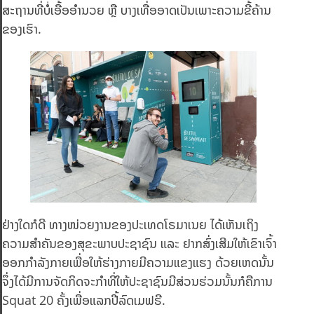
ສະຖານທີ່ບໍ່ເອື້ອອໍານວຍ ຫຼື ບາງເທື່ອອາດເປັນເພາະຄວາມຂີ້ຄ້ານ
ຂອງເຮົາ.
ຢ່າງໃດກໍດີ ທາງໜ່ວຍງານຂອງປະເທດໂຣມາເນຍ ໄດ້ເຫັນເຖິງ
ຄວາມສໍາຄັນຂອງສຸຂະພາບປະຊາຊົນ ແລະ ຢາກສົ່ງເສີມໃຫ້ເຂົາເຈົ້າ
ອອກກຳລັງກາຍເພື່ອໃຫ້ຮ່າງກາຍມີຄວາມແຂງແຮງ ດ້ວຍເຫດນັ້ນ
ຈຶ່ງໄດ້ມີການຈັດກິດຈະກໍາທີ່ໃຫ້ປະຊາຊົນມີສ່ວນຮ່ວມນັ້ນກໍຄືການ
Squat 20 ຄັ້ງເພື່ອແລກປີ້ລົດເມຟຣີ.