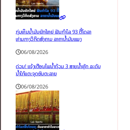
ກຸ່ມທຶນນ້ຳມັນຍັກໃຫຍ່ ຟັນກຳໄລ 93 ຕື້ໂດລາ
ທ່າມກາງວິກິດສົງຄາມ ລາຄານໍ້າມັນແພງ
06/08/2026
ດ່ວນ! ແຈ້ງເຕືອນໄພນໍ້າຖ້ວມ 3 ສາຍນໍ້າຫຼັກ ລະດັບ
ນໍ້າໃກ້ແຕະຈຸດອັນຕະລາຍ
06/08/2026