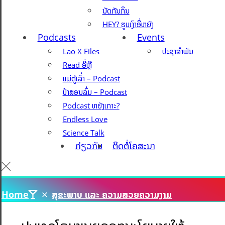
ນັດກັນກິນ
HEY? ຮູບເງົາອີ່ຫຍັງ
Podcasts
Events
Lao X Files
ປະຊາສຳພັນ
Read ອີ່ຫຼີ
ແມ່ຕູ້ເລົ່າ – Podcast
ປ້າສອນລົ່ມ – Podcast
Podcast ຫຍັງເກາະ?
Endless Love
Science Talk
ກ່ຽວກັບ
ຕິດຕໍ່ໂຄສະນາ
Home
ສຸຂະພາບ ແລະ ຄວາມສວຍຄວາມງາມ