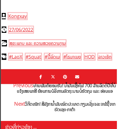
Kongxay
27/06/2022
ສຸຂະພາບ ແລະ ຄວາມສວຍຄວາມງາມ
#LaoX
#Squat
#ປີ້ລົດເມ
#ໂຣມາເນຍ
HOD
ລາວເອັກ
Previous
ທ່ານພັນຄຳຍອມຮັບ! ນ້ຳມັນເຊື້ອໄຟ 700 ລ້ານລິດຕໍ່ປີທີ່ບໍ່
ແຈ້ງເສຍພາສີ ຍ້ອນການບໍລິຫານລັດຖະບານບໍ່ຮັດກຸມ ແລະ ອ່ອນແອ
Next
ວິກິດໜັກ! ສີລັງການ້ຳມັນໝົດປະເທດ ກຽມເລັ່ງເຈລະຈາຂໍຊື້ຈາກ
ຣັດເຊຍ-ກາຕ້າ
ຂ່າວທີ່ກ່ຽວຂ້ອງ ...