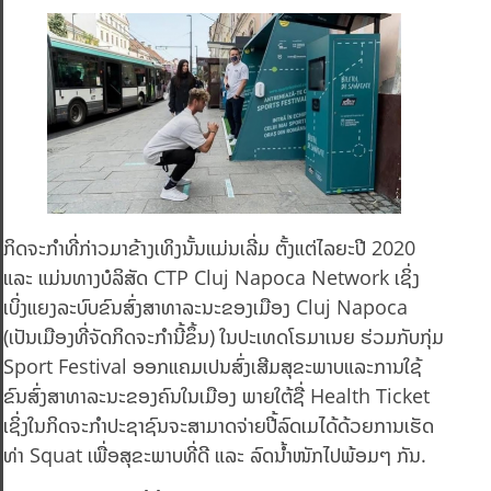
ກິດຈະກໍາທີ່ກ່າວມາຂ້າງເທິງນັ້ນແມ່ນເລີ່ມ ຕັ້ງແຕ່ໄລຍະປີ 2020
ແລະ ແມ່ນທາງບໍລິສັດ CTP Cluj Napoca Network ເຊິ່ງ
ເບິ່ງແຍງລະບົບຂົນສົ່ງສາທາລະນະຂອງເມືອງ Cluj Napoca
(ເປັນເມືອງທີ່ຈັດກິດຈະກໍານີ້ຂຶ້ນ) ໃນປະເທດໂຣມາເນຍ ຮ່ວມກັບກຸ່ມ
Sport Festival ອອກແຄມເປນສົ່ງເສີມສຸຂະພາບແລະການໃຊ້
ຂົນສົ່ງສາທາລະນະຂອງຄົນໃນເມືອງ ພາຍໃຕ້ຊື່ Health Ticket
ເຊິ່ງໃນກິດຈະກໍາປະຊາຊົນຈະສາມາດຈ່າຍປີ້ລົດເມໄດ້ດ້ວຍການເຮັດ
ທ່າ Squat ເພື່ອສຸຂະພາບທີ່ດີ ແລະ ລົດນ້ຳໜັກໄປພ້ອມໆ ກັນ.