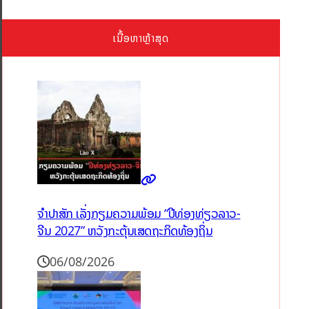
ເນື້ອຫາຫຼ້າສຸດ
ຈຳປາສັກ ເລັ່ງກຽມຄວາມພ້ອມ “ປີທ່ອງທ່ຽວລາວ-
ຈີນ 2027” ຫວັງກະຕຸ້ນເສດຖະກິດທ້ອງຖິ່ນ
06/08/2026