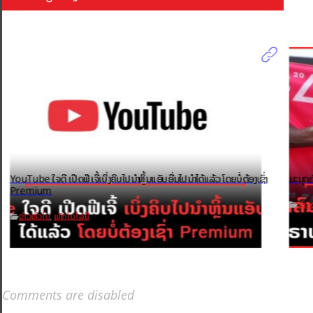
YouTube ໃຈດີ ເປີດຟີເຈີ້ເບິ່ງຄິບໄປນຳຫຼິ້ນແອັບອື່ນໄປນຳໄດ້ແລ້ວ ໂດຍບໍ່ຕ້ອງເຊົ່າ
ມະນຸດຄ
Premium
ຂ່າວ
ຂ່າວທົ່ວໄປ
ເທັກໂນໂລຢີ
,
Comments are disabled