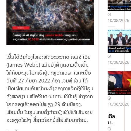
10/08/2026
ເອີ້ນໄດ້ວ່າກ້ອງໂທລະທັດອະວະກາດ ເຈມສ໌ ເວັບ
10/08/2026
(James Webb) ແມ່ນຍັງສ້າງຄວາມຕື່ນເຕັ້ນ
ໃຫ້ກັບມະນຸດໂລກເຮົາຢູ່ຕະຫຼອດເວລາ ເພາະເມື່ອ
ວັນທີ 27 ກັນຍາ 2022 ກ້ອງ ເຈມສ໌ ເວັບ ໄດ້
ເປີດເຜີຍພາບອັນໜ້າຕະລຶງຂອງກາແລັກຊີທີ່ມີຮູບ
ຊົງສວຍງາມເໜືອຈິນຕະນາການ ທີ່ມັນຢູ່ຫ່າງຈາກ
ໂລກຂອງເຮົາອອກໄປພຽງ 29 ລ້ານປີແສງ.
10/08/2026
ພ້ອມນັ້ນ ໃນຮູບພາບດັ່ງກ່າວຍັງເຜີຍໃຫ້ເຫັນລາຍ
ເຕືອ
ລະອຽດໃໝ່ໆ ທີ່ຊາວໂລກບໍ່ເຄີຍເຫັນມາກ່ອນ.
ນ 9
ເມືອ