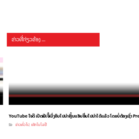
ຂ່າວທີ່ກ່ຽວຂ້ອງ ...
YouTube ໃຈດີ ເປີດຟີເຈີ້ເບິ່ງຄິບໄປນຳຫຼິ້ນແອັບອື່ນໄປນຳໄດ້ແລ້ວ ໂດຍບໍ່ຕ້ອງເຊົ່າ
ຂ່າວທົ່ວໄປ
ເທັກໂນໂລຢີ
,