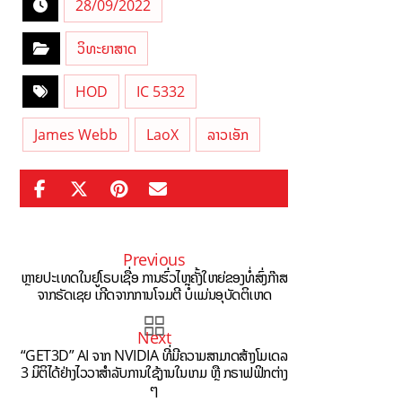
28/09/2022
ວິທະຍາສາດ
HOD
IC 5332
James Webb
LaoX
ລາວເອັກ
Previous
ຫຼາຍປະເທດໃນຢູໂຣບເຊື່ອ ການຮົ່ວໄຫຼຄັ້ງໃຫຍ່ຂອງທໍ່ສົ່ງກ໊າສ
ຈາກຣັດເຊຍ ເກີດຈາກການໂຈມຕີ ບໍ່ແມ່ນອຸບັດຕິເຫດ
Next
“GET3D” AI ຈາກ NVIDIA ທີ່ມີຄວາມສາມາດສ້າງໂມເດລ
3 ມິຕິໄດ້ຢ່າງໄວວາສຳລັບການໃຊ້ງານໃນເກມ ຫຼື ກຣາຟຟິກຕ່າງ
ໆ