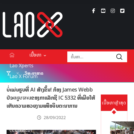
ເນື້ອຫາ
Lao Xperts
ວິທະຍາສາດ
Lao X Forum
ວິດີໂອ
ບໍ່ແມ່ນຮູບທີ່ AI ສ້າງຂຶ້ນ! ກ້ອງ James Webb
ປ່ອຍຮູບພາບຂອງກາແລັກຊີ IC 5332 ທີ່ເຜີຍໃຫ້
Podcasts
ເນື້ອຫາຫຼ້າສຸດ
ເຫັນຄວາມສວຍງາມເໜືອຈິນຕະນາການ
Events
28/09/2022
ກ່ຽວກັບ
ຕິດຕໍ່ໂຄສະນາ