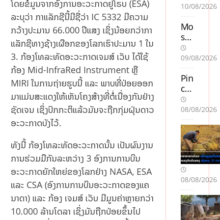
ໂດຍຂໍ້ມູນຈາກອົງການອະວະກາດຢູໂຣບ (ESA)
ງ
10/08/2026
ສະ
ລະບຸວ່າ ກາແລັກຊີນີ້ມີຊື່ວ່າ IC 5332 ມີຄວາມ
ຫວັ
Mo
ກວ້າງປະມານ 66.000 ປີແສງ ເຊິ່ງນ້ອຍກວ່າກາ
ນ
stb
ແລັກຊີທາງຊ້າງເຜືອກຂອງໂລກເຮົາປະມານ 1 ໃນ
ນະ
et
3. ກ້ອງໂທລະທັດອະວະກາດເຈມສ໌ ເວັບ ໄດ້ໃຊ້
ເຂດ
Az
09/08/2026
,
ərb
ກ້ອງ Mid-InfraRed Instrument ຫຼື
ເຂື່ອ
ayc
Pin
MIRI ໃນການຖ່າຍຮູບນີ້ ແລະ ພາບທີ່ປ່ອຍອອກ
ນເຊ
an
co
ມາແມ່ນສະແດງໃຫ້ເຫັນໂຄງສ້າງທີ່ຕໍ່ເນື່ອງກັນຢ່າງ
ລະ
da
De
ນອ
Oy
po
ຊັດເຈນ ເຊິ່ງປົກກະຕິແລ້ວມັນຈະຖືກກຸ່ມຝຸ່ນດາວ
08/08/2026
ງ 1
un
zit
ອະວະກາດບັງໄວ້.
ກຽ
Ta
Bo
ມ
kti
nu
ທັງນີ້ ກ້ອງໂທລະທັດອະວະກາດນັ້ນ ເປັນຜົນງານ
ລະບ
kal
sla
ການຮ່ວມມືກັນລະຫວ່າງ 3 ອົງການການບິນ
າຍ
arı:
rını
ນ້ຳ
Tə
n
ອະວະກາດຍັກໃຫຍ່ຂອງໂລກຢ່າງ NASA, ESA
08/08/2026
ລົ້ນ
crü
Şər
ແລະ CSA (ອົງການການບິນອະວະກາດຂອງແຄ
bəl
tlər
ນາດາ) ແລະ ກ້ອງ ເຈມສ໌ ເວັບ ມີມູນຄ່າຫຼາຍກວ່າ
i
i:
10.000 ລ້ານໂດລາ ເຊິ່ງມັນຖືກປ່ອຍຂຶ້ນໄປ
Oy
Tə