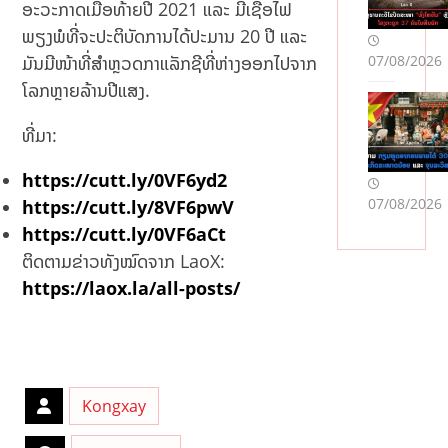
un
crü
ອະວະກາດເມື່ອທ້າຍປີ 2021 ແລະ ມີເຊື້ອໄຟ
çul
bəl
ພຽງພໍທີ່ຈະປະຕິບັດການໄດ້ປະມານ 20 ປີ ແລະ
ard
i
07/08/2026
ມັນມີໜ້າທີ່ສຳຫຼວດກາແລັກຊີທີ່ຫ່າງອອກໄປຈາກ
an
İsti
İpu
fad
ໂລກຫຼາຍລ້ານປີແສງ.
çla
əçi
rı
lər
ທີ່ມາ:
də
n
https://cutt.ly/0VF6yd2
Mə
07/08/2026
https://cutt.ly/8VF6pwV
slə
https://cutt.ly/0VF6aCt
hət
lər
ຕິດຕາມຂ່າວທັງໝົດຈາກ LaoX:
https://laox.la/all-posts/
Kongxay