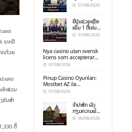
ຕ້ອງນຳໜ້າແກ້
ຕຳແໜ່ງ
07/08/2026
ວິກິດເສດຖະກິດ
ເນັ້ນດຶງທຶນ
ຍີ່ປຸ່ນຊ່ວຍເຫຼືອ
ສາກົນ, ຫັນສູ່ດິຈິ
ເພີ່ມ 1 ຕື້ເຢນ
ຕອນ
ນປະເທດ
ອັບເກຣດ
07/08/2026
ສະໜາມບິນວັດ
5% ຈາກ​ປີ
ໄຕ ຮັບຮອງການ
Nya casino utan svensk
ເຕີບໂຕ
 ໝາກກ້ວຍ
licens som accepterar
Swish: En jämförelse
07/08/2026
Pinup Casino Oyunları:
ງປະ​ເທດ​
Mostbet AZ ilə
າດເອົາສ່ວນ​
Müqayisədə Nə Təqdim
07/08/2026
Edir?
ງຂັນສໍາ
ຈຳປາສັກ ເລັ່ງ
ກຽມຄວາມພ້ອມ
“ປີທ່ອງທ່ຽວ
06/08/2026
ລາວ-ຈີນ 2027”
1,330 ຕື້​
ຫວັງກະຕຸ້ນ