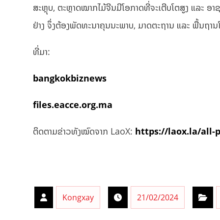
ສະຫຼຸບ, ຕະຫຼາດ​ໝາກ​ໄມ້​ຈີນ​ມີ​ໂອກາດທີ່ຈະ​ເຕີບ​ໂຕ​ສູງ ແລະ ອາ​
ຢ່າງ ຈຶ່ງຕ້ອງ​ພັດ​ທະ​ນາ​ຄຸນນະ​ພາບ, ມາດ​ຕະ​ຖານ ແລະ​ ພື້ນ​ຖານ​ໂຄ
ທີ່ມາ:
bangkokbiznews
files.eacce.org.ma
ຕິດຕາມຂ່າວທັງໝົດຈາກ LaoX:
https://laox.la/all-
Kongxay
21/02/2024