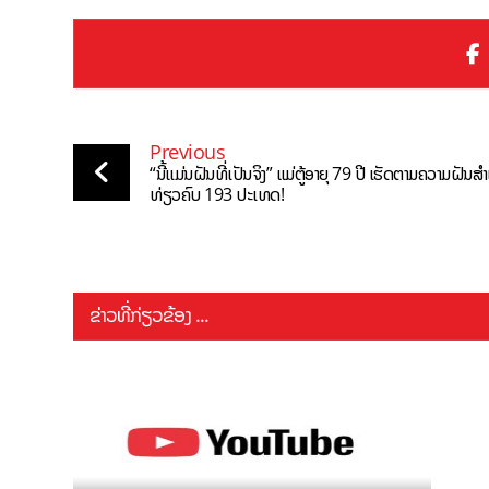
Previous
“ນີ້ແມ່ນຝັນທີ່ເປັນຈິງ” ແມ່ຕູ້ອາຍຸ 79 ປີ ເຮັດຕາມຄວາມຝັນສຳ
ທ່ຽວຄົບ 193 ປະເທດ!
ຂ່າວທີ່ກ່ຽວຂ້ອງ ...