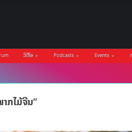
orum
ວິດີໂອ
Podcasts
Events
ກ
າກ​ໄມ້​ຈີນ”