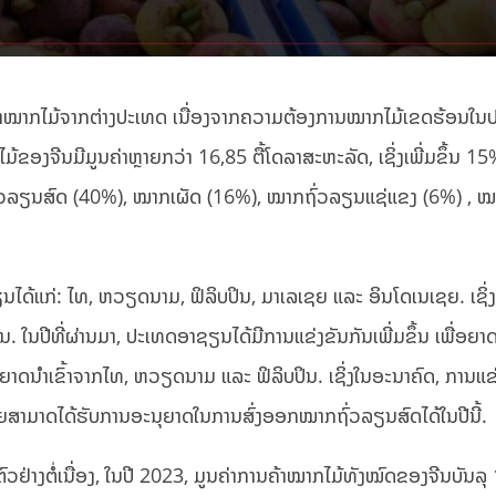
ານ​ນຳ​ເຂົ້າ​ໝາກ​ໄມ້​ຈາກ​ຕ່າງ​ປະ​ເທດ ເນື່ອງຈາກຄວາມຕ້ອງການໝາກໄມ້ເຂດຮ້ອນໃ
ໄມ້​ຂອງ​ຈີນ​ມີ​ມູນ​ຄ່າ​ຫຼາຍ​ກວ່າ 16,85 ຕື້​ໂດ​ລາ​ສະ​ຫະ​ລັດ, ເຊິ່ງເພີ່ມ​ຂຶ້ນ 1
ໝາກ​ຖົ່ວລຽນສົດ (40%), ໝາກ​ເຜັດ (16%), ໝາກ​ຖົ່ວລຽນ​ແຊ່​ແຂງ (6%) ,
ຽນໄດ້ແກ່: ​ໄທ, ຫວຽດນາມ, ຟິ​ລິບ​ປິນ, ມາ​ເລ​ເຊຍ ​ແລະ ອິນ​ໂດ​ເນ​ເຊຍ. ເຊິ່
ນ. ໃນ​ປີ​ທີ່​ຜ່ານ​ມາ, ປະ​ເທດ​ອາ​ຊຽນ​ໄດ້​ມີ​ການ​ແຂ່ງ​ຂັນ​ກັນ​ເພີ່ມ​ຂຶ້ນ ເພື່ອ​ຍ
ນຸຍາດນໍາເຂົ້າຈາກໄທ, ຫວຽດນາມ ແລະ ຟິລິບປິນ. ເຊິ່ງໃນອະນາຄົດ, ການແຂ່
​ສາມາດ​ໄດ້​ຮັບ​ການ​ອະນຸຍາດໃນການ​ສົ່ງ​ອອກ​ໝາກຖົ່ວລຽນສົດໄດ້​ໃນ​ປີ​ນີ້.
ງ​ຕໍ່​ເນື່ອງ, ​ໃນ​ປີ 2023, ມູນ​ຄ່າ​ການ​ຄ້າ​ໝາກ​ໄມ້​ທັງ​ໝົດ​ຂອງ​ຈີນ​ບັນລຸ 