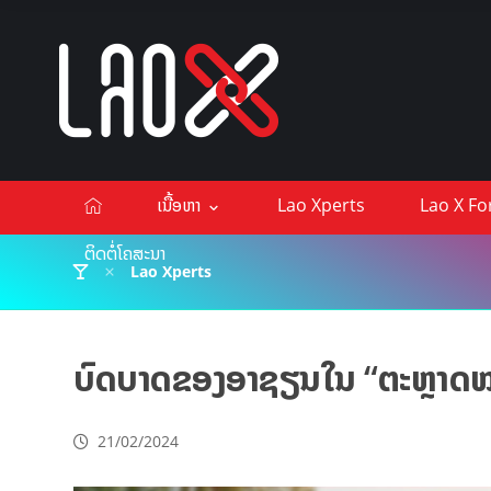
ເນື້ອຫາ
Lao Xperts
Lao X F
ຕິດຕໍ່ໂຄສະນາ
Lao Xperts
ບົດບາດ​ຂອງ​ອາ​ຊຽນ​ໃນ “​ຕະຫຼາດ​ໝ
21/02/2024