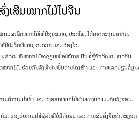
ົ່ງເສີມໝາກໄມ້ໄປຈີນ
່ການຜະລິດໝາກໄມ້ໃຫ້ມີຄຸນະພາບ, ປອດໄພ, ໄດ້ມາດຕະຖານສາກົນ.
ໃຫ້ມີປະສິດທິພາບ, ສະດວກ ແລະ ວ່ອງໄວ.
ດ​ຕະ​ພັນ​ໝາກ​ໄມ້​ອາ​ຊຽນ​ເພື່ອໃຫ້​ກາຍເປັນ​ທີ່​ຮູ້​ຈັກ​ດີ​ໃນ​ຕະ​ຫຼາດ​ຈີນ.
​ໝາກ​ໄມ້. ຮ່ວມ​ກັນ​ລົງ​ທຶນ​ໃນ​ພື້ນ​ຖານ​ໂຄງ​ສ້າງ ແລະ ​ການ​ແລກ​ປ່ຽນ​ຂໍ້​ມູນ​
ເປັນສູນການຄ້າການນຳເຂົ້າ ແລະ ສົ່ງອອກໝາກໄມ້ຜ່ານທາງບົກແບບຄົບວົງຈອນ.
ບ​ສາ​ກົນ. ຮອງຮັບການນຳໃຊ້ລົດທີ່ບໍ່ມີຄົນຂັບ ແລະ ການຂົນສົ່ງສິນຄ້າຕະຫຼອດ