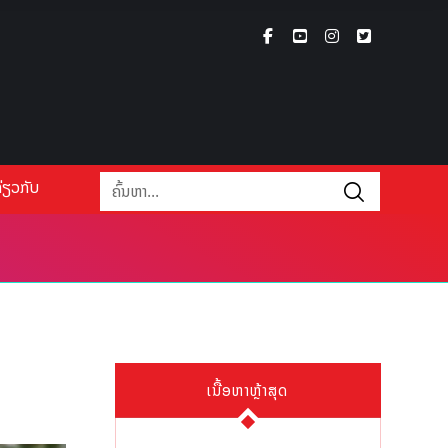
່ຽວກັບ
ເນື້ອຫາຫຼ້າສຸດ