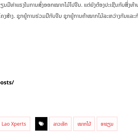
ຊຽນ​ມີ​ທ່າ​ແຮງ​ໃນ​ການ​ສົ່ງ​ອອກ​ໝາກ​ໄມ້​ໄປ​ຈີນ. ແຕ່ຍັງຕ້ອງປະເຊີນກັບສິ່ງທ
ງ​ສ້າງ. ຊຸກຍູ້​ການ​ຮ່ວມ​ມື​ກັບ​ຈີນ ຊຸກຍູ້​ການ​ຄ້າ​ໝາກ​ໄມ້​ລະຫວ່າງ​ກັນແລະກ
posts/
Lao Xperts
ລາວເອັກ
ໝາກໄມ້
ອາຊຽນ