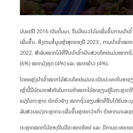
ນັບ​ແຕ່​ປີ 2016 ​ເປັນ​ຕົ້ນ​ມາ, ຈີນ​ມີ​ແນວໂນ້ມ​ເພີ່ມ​ຂຶ້ນ​ກ
ເພີ່ມຂຶ້ນ. ອີງຕາມ​ຂໍ້​ມູນ​ຫຼ້າ​ສຸດຂອງປີ 2023 , ການ​ນຳ​ເຂົ້າ​ໝາກ​
2022. ສຳລັບໝາກ​ໄມ້​ທີ່​ຈີນ​ນຳ​ເຂົ້າ​ເປັນ​ສ່ວນໃຫຍ່​ແມ່ນ​
(6%) ໝາກມັງຄຸດ (4%) ແລະ ໝາກພ້າວ (4%).
ໂດຍແຫຼ່ງ​ນຳ​ເຂົ້າ​ໝາກ​ໄມ້​ສ່ວນ​ໃຫຍ່​ແມ່ນ​ຈະເປັນປະ​ເທດໃນ​ອາ​ຊ
ເຫຼົ່າ​ນີ້​ມີ​ບົດບາດ​ສຳຄັນໃນ​ການ​ຄ້າ​ໝາກ​ໄມ້​ອາ​ຊຽນ​ຢູ່ໃນ​ຕະຫຼາດ​ຈີ
ແບ່ງ​ໃນຕະ​ຫຼາດ ຍົກຕົວຢ່າງ ໝາກຖົ່ວລຽນສົດທີ່ຈີນໄດ້ຮັບອະ
ລັບສ່ວນແບ່ງຕະຫຼາດຈະເພີ່ມຂຶ້ນຫຼາຍກວ່າເກົ່າ ຖ້າຫາກ​ມາ​ເລ​ເຊຍ
ຕະຫຼາດ​ໝາກ​ໄມ້​ຂອງ​ຈີນ​ມີ​ຂະໜາດ​ໃຫຍ່ ​ແລະ​ ມີການຂະຫຍາຍຕົວ​ຢ່າ