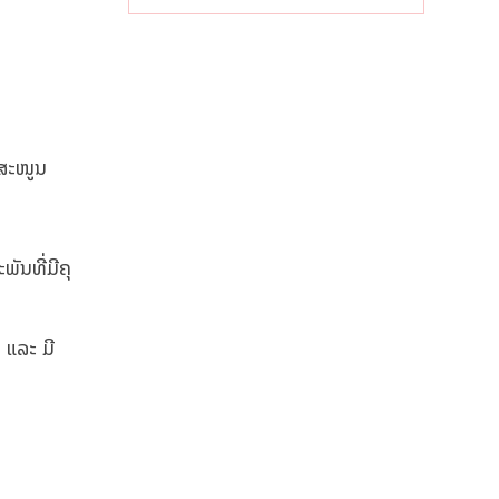
ເສດຖະກິດ
ທ້ອງຖິ່ນ
ບສະໜູນ​
ະພັນທີ່ມີຄຸ
ໄພ ແລະ ມີ