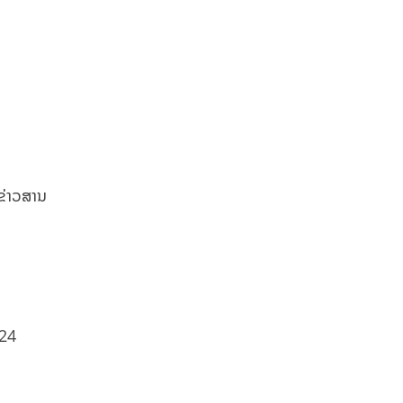
ຂ່າວ​ສານ​
 24