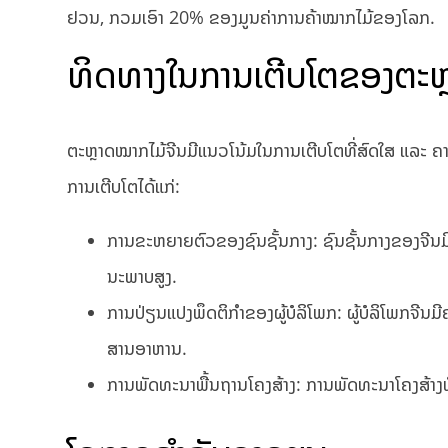
ຢວນ, ກວມ​ເອົາ 20% ຂອງ​ມູນ​ຄ່າ​ການ​ຄ້າ​ໝາກ​ໄມ້​ຂອງ​ໂລກ.
ທິດທາງໃນການເຕີບໂຕຂອງຕະຫ
ຕະຫຼາດ​ໝາກ​ໄມ້​ຈີນ​ມີ​ແນວໂນ້ມໃນການເຕີບ​ໂຕ​ທີ່​ສົດ​ໃສ ແລະ ຄາດ
ການ​ເຕີບ​ໂຕ​ໄດ້ແກ່:
ການ​ຂະ​ຫຍາຍ​ຕົວ​ຂອງ​ຊົນ​ຊັ້ນ​ກາງ​: ຊົນ​ຊັ້ນ​ກາງ​ຂອງ​ຈີນ
ນະພາບສູງ.
ການ​ປ່ຽນ​ແປງ​ພຶດ​ຕິ​ກຳ​ຂອງ​ຜູ້​ບໍ​ລິ​ໂພກ: ຜູ້​ບໍ​ລິ​ໂພກ
ສານອາຫານ.
ການພັດທະນາພື້ນຖານໂຄງສ້າງ: ການພັດທະນາໂຄງສ້າງພ