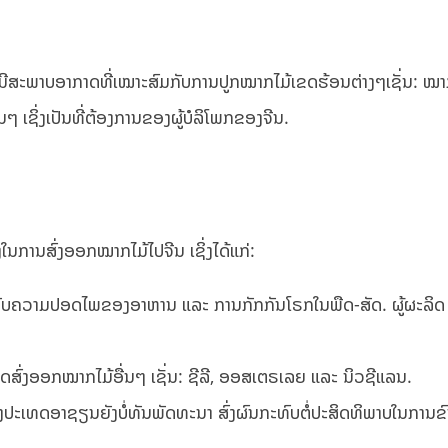
 ອາຊຽນມີສະພາບອາກາດທີ່ເໝາະສົມກັບການປູກໝາກໄມ້ເຂດຮ້ອນຕ່າງໆເຊັ່ນ: ໝາ
ເຊິ່ງເປັນທີ່ຕ້ອງການຂອງຜູ້ບໍລິໂພກຂອງຈີນ.
ງ​ໃນ​ການ​ສົ່ງ​ອອກ​ໝາກ​ໄມ້​ໄປ​ຈີນ ເຊິ່ງໄດ້ແກ່:
​ກ່ຽວ​ກັບ​ຄວາມ​ປອດ​ໄພ​ຂອງ​ອາ​ຫານ ​ແລະ​ ການ​ກັກ​ກັນໂຣກໃນ​ພືດ-​ສັດ​. ຜູ້ຜະລິດ
ສົ່ງອອກໝາກໄມ້ອື່ນໆ ເຊັ່ນ: ຊີລີ, ອອສເຕຣເລຍ ແລະ ນິວຊີແລນ.
າງປະເທດອາຊຽນຍັງບໍ່ທັນພັດທະນາ ສົ່ງຜົນກະທົບຕໍ່ປະສິດທິພາບໃນການຂົນ