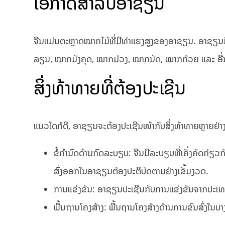
ໂອກາດສຳລັບອາຊຽນ
ຈີນ​ແມ່ນ​ຕະຫຼາດ​ໝາກ​ໄມ້​ທີ່​ມີ​ທ່າ​ແຮງ​ສູງ​ຂອງ​ອາ​ຊຽນ.
ລຽນ, ໝາກມັງຄຸດ, ໝາກມ່ວງ, ໝາກນັດ, ໝາກກ້ວຍ ແລະ ອື່ນໆ 
ສິ່ງທ້າທາຍທີ່ຕ້ອງປະເຊີນ
​ແນວ​ໃດ​ກໍ​ດີ, ອາ​ຊຽນຈະຕ້ອງ​ປະ​ເຊີນ​ໜ້າ​ກັບ​ສິ່ງ​ທ້າ​ທາຍ​ຫຼາຍ​ຢ່າ
ຂໍ້​ກໍາ​ນົດດ້ານກົດ​ລະ​ບຽບ​​: ຈີນ​ມີ​ລະ​ບຽບ​ທີ່​ເຄັ່ງ​ຄັດ
ສົ່ງອອກໃນອາຊຽນຕ້ອງປະຕິບັດຕາມຢ່າງເຂັ້ມງວດ.
ການແຂ່ງຂັນ: ອາຊຽນປະເຊີນກັບການແຂ່ງຂັນຈາກປະເທດ
ພື້ນຖານໂຄງສ້າງ: ພື້ນຖານໂຄງສ້າງດ້ານການຂົນສົ່ງໃນບ