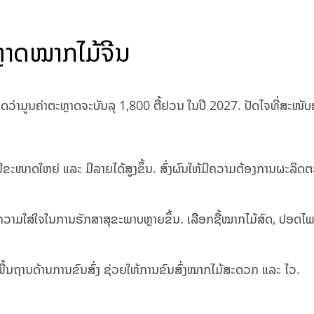
ຼາດໝາກໄມ້ຈີນ
​ວ່າ​ມູນ​ຄ່າ​ຕະຫຼາດ​ຈະ​ບັນລຸ 1,800 ຕື້​ຢວນ ​ໃນ​ປີ 2027. ​ປັດ​ໄຈ​ທີ່​ສະໜັ
​ມີ​ຂະ​ໜາດ​ໃຫຍ່ ​ແລະ ​ມີ​ລາຍ​ໄດ້​ສູງ​ຂຶ້ນ​. ສົ່ງຜົນໃຫ້ມີຄວາມຕ້ອງການຜະລິດຕ
​ຈີນ​ມີ​ຄວາມໃສ່ໃຈໃນການ​ຮັກ​ສາ​ສຸ​ຂະ​ພາບ​ຫຼາຍ​ຂຶ້ນ. ເລືອກຊື້ໝາກໄມ້ສົດ, ປອດ
ື້ນຖານດ້ານການຂົນສົ່ງ ຊ່ວຍໃຫ້ການຂົນສົ່ງໝາກໄມ້ສະດວກ ແລະ ໄວ.