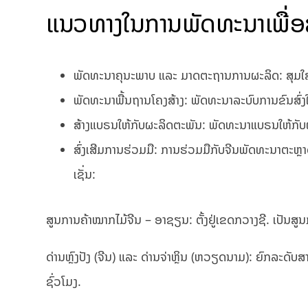
ແນວທາງໃນການພັດທະນາເພື່ອສ
ພັດທະນາຄຸນະພາບ ແລະ ມາດຕະຖານການຜະລິດ: ສຸມໃສ
ພັດທະນາພື້ນຖານໂຄງສ້າງ: ພັດທະນາລະບົບການຂົນສົ່ງ
ສ້າງ​ແບຣນໃຫ້ກັບຜະ​ລິດ​ຕະ​ພັນ: ພັດ​ທະ​ນາ​ແບຣນໃຫ້ກັບ​ຜະ​ລິ
ສົ່ງເສີມ​ການ​ຮ່ວມ​ມື: ການຮ່ວມ​ມື​ກັບ​ຈີນ​ພັດທະນາ​ຕະຫຼາດ
ເຊັ່ນ:
ສູນ​ການ​ຄ້າ​ໝາກ​ໄມ້​ຈີນ – ອາ​ຊຽນ: ຕັ້ງ​ຢູ່​ເຂດ​ກວາງ​ຊີ. 
ດ່ານ​ຫຼົງປັງ (ຈີນ) ແລະ ດ່ານ​ຈ່າຫຼິນ (ຫວຽດ​ນາມ): ຍົກ​ລະ​ດັ
ຊົ່ວໂມງ.