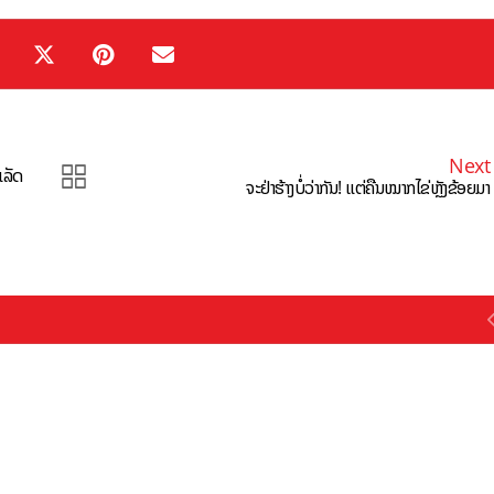
Next
ເລັດ
ຈະຢ່າຮ້າງບໍ່ວ່າກັນ! ແຕ່ຄືນໝາກໄຂ່ຫຼັງຂ້ອຍມາ