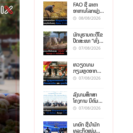
FAO ຊີ້ ລາຄາ
ອາຫານໂລກພຸ່ງ
ສູງສຸດໃນຮອບ 3
08/08/2026
ປີ ຈາກແຮງ
ກົດດັນຂອງ
ນັກບູຮານຄະດີໄຂ
ສົງຄາມ, El
ປິດສະໜາ “ທົ່ງ
nino
ໄຫຫີນ” ຫຼັງພົບ
07/08/2026
ໂຄງກະດູກ 37
ຄົນໃນຫີນຍັກ
ຫວຽດນາມ
ກຽມຫຼຸດອາກອນ
ລາຍໄດ້ 30%
07/08/2026
ຫວັງອູ້ມທຸລະກິດ
ຂະໜາດນ້ອຍ
ລົງນາມສຶກສາ
ແລະ ຈຸນລະ
ໂຄງການ ນິຄົມ
ວິສາຫະກິດ
ອຸດສາຫະກຳ
07/08/2026
ວຽງຈັນ-ໄຊທານີ
ຕັ້ງເປົ້າດຶງທຶນ
ນາຍົກ ຊີ້ນຳນັກ
150 ລ້ານໂດລາ,
ທຸລະກິດໜຸ່ມ
ສ້າງວຽກ 5.000