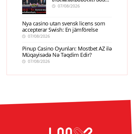
ການເຕີບໂຕ
07/08/2026
Nya casino utan svensk licens som
accepterar Swish: En jämförelse
07/08/2026
Pinup Casino Oyunları: Mostbet AZ ilə
Müqayisədə Nə Təqdim Edir?
07/08/2026