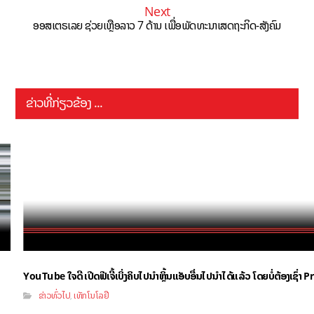
Next
ອອສເຕຣເລຍ ຊ່ວຍເຫຼືອລາວ 7 ດ້ານ ເພື່ອພັດທະນາເສດຖະກິດ-ສັງຄົມ
ຂ່າວທີ່ກ່ຽວຂ້ອງ ...
YouTube ໃຈດີ ເປີດຟີເຈີ້ເບິ່ງຄິບໄປນຳຫຼິ້ນແອັບອື່ນໄປນຳໄດ້ແລ້ວ ໂດຍບໍ່ຕ້ອງເຊົ່
ຂ່າວທົ່ວໄປ
ເທັກໂນໂລຢີ
,