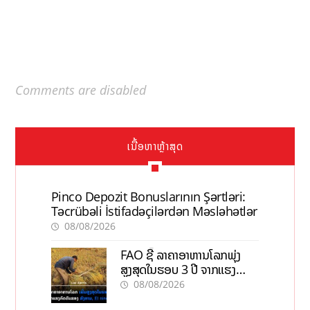
Comments are disabled
ເນື້ອຫາຫຼ້າສຸດ
Pinco Depozit Bonuslarının Şərtləri:
Təcrübəli İstifadəçilərdən Məsləhətlər
08/08/2026
FAO ຊີ້ ລາຄາອາຫານໂລກພຸ່ງ
ສູງສຸດໃນຮອບ 3 ປີ ຈາກແຮງ
ກົດດັນຂອງສົງຄາມ, El nino
08/08/2026