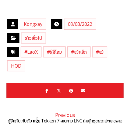
Kongxay
09/03/2022
ຂ່າວທົ່ວໄປ
#LaoX
#ຊິລິໂຄນ
#ໜ້າເອິກ
#ໝໍ
HOD
Previous
ຮູ້ຈັກກັບ ກັບຕັນ ແຊັ້ມ Tekken 7 ລາຍການ LNC ຄົນຫຼ້າສຸດຂອງປະເທດລາວ