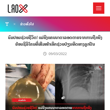
ຂ່າວທົ່ວໄປ
ນົມປອມຊ່ວຍຊີວິດ! ແມ່ຍິງແຄນນາດາລອດຕາຍຈາກການຖືກຍິງ
ຍ້ອນຊິລິໂຄນທີ່ເສີມໜ້າເອິກຊ່ວຍປ່ຽນທິດທາງລູກປືນ
09/03/2022