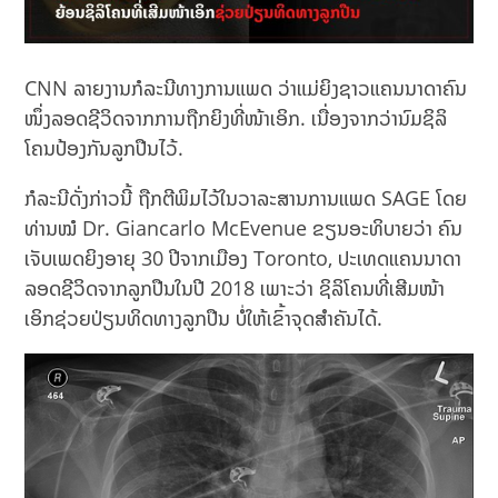
CNN ລາຍງານກໍລະນີທາງການແພດ ວ່າແມ່ຍິງຊາວແຄນນາດາຄົນ
ໜຶ່ງລອດຊີວິດຈາກການຖືກຍິງທີ່ໜ້າເອິກ. ເນື່ອງຈາກວ່ານົມຊິລິ
ໂຄນປ້ອງກັນລູກປືນໄວ້.
ກໍລະນີດັ່ງກ່າວນີ້ ຖືກຕີພິມໄວ້ໃນວາລະສານການແພດ SAGE ໂດຍ
ທ່ານໝໍ Dr. Giancarlo McEvenue ຂຽນອະທິບາຍວ່າ ຄົນ
ເຈັບເພດຍິງອາຍຸ 30 ປີຈາກເມືອງ Toronto, ປະເທດແຄນນາດາ
ລອດຊີວິດຈາກລູກປືນໃນປີ 2018 ເພາະວ່າ ຊິລິໂຄນທີ່ເສີມໜ້າ
ເອິກຊ່ວຍປ່ຽນທິດທາງລູກປືນ ບໍ່ໃຫ້ເຂົ້າຈຸດສຳຄັນໄດ້.