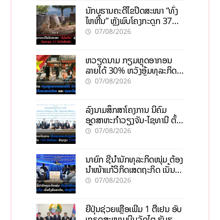
ນັກບູຮານຄະດີໄຂປິດສະໜາ “ທົ່ງ
ໄຫຫີນ” ຫຼັງພົບໂຄງກະດູກ 37
ຄົນໃນຫີນຍັກ
07/08/2026
ຫວຽດນາມ ກຽມຫຼຸດອາກອນ
ລາຍໄດ້ 30% ຫວັງອູ້ມທຸລະກິດ
ຂະໜາດນ້ອຍ ແລະ ຈຸນລະ
07/08/2026
ວິສາຫະກິດ
ລົງນາມສຶກສາໂຄງການ ນິຄົມ
ອຸດສາຫະກຳວຽງຈັນ-ໄຊທານີ ຕັ້ງ
ເປົ້າດຶງທຶນ 150 ລ້ານໂດລາ, ສ້າງ
07/08/2026
ວຽກ 5.000 ຕຳແໜ່ງ
ນາຍົກ ຊີ້ນຳນັກທຸລະກິດໜຸ່ມ ຕ້ອງ
ນຳໜ້າແກ້ວິກິດເສດຖະກິດ ເນັ້ນດຶງ
ທຶນສາກົນ, ຫັນສູ່ດິຈິຕອນ
07/08/2026
ຍີ່ປຸ່ນຊ່ວຍເຫຼືອເພີ່ມ 1 ຕື້ເຢນ ອັບ
ເກຣດສະໜາມບິນວັດໄຕ ຮັບຮອງ