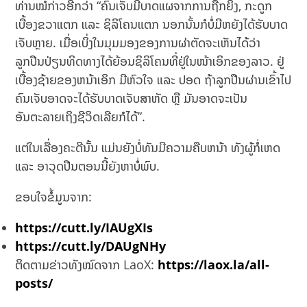
ທ່ານໝໍກ່າວອີກວ່າ “ຄົນເຈັບມີບາດແຜຈາກການຖືກຍິງ, ກະດູກ
ເບື້ອງຂວາແຕກ ແລະ ຊິລິໂຄນແຕກ ນອກນັ້ນກໍບໍ່ມີຫຍັງໄດ້ຮັບບາດ
ເຈັບຫຼາຍ. ເມື່ອເບິ່ງໃນມຸມມອງຂອງການຜ່າຕັດຈະເຫັນໄດ້ວ່າ
ລູກປືນປ່ຽນທິດທາງໄດ້ຍ້ອນຊິລິໂຄນທີ່ຢູ່ໃນໜ້າເອິກຂອງລາວ. ຢູ່
ເບື້ອງຊ້າຍຂອງຫນ້າເອິກ ມີຫົວໃຈ ແລະ ປອດ ຖ້າລູກປືນຜ່ານເຂົ້າໄປ
ຄົນເຈັບອາດຈະໄດ້ຮັບບາດເຈັບສາຫັດ ຫຼື ມັນອາດຈະເປັນ
ອັນຕະລາຍເຖິງຊີວິດເລີຍກໍໄດ້”.
ແຕ່ໃນເລື່ອງຄະດີນັ້ນ ແມ່ນຍັງບໍ່ທັນມີຄວາມຄືບຫນ້າ ທັງຜູ້ກໍ່ເຫດ
ແລະ ອາວຸດປືນຕອນນີ້ຍັງຫາບໍ່ພົບ.
ຂອບໃຈຂໍ້ມູນຈາກ:
https://cutt.ly/IAUgXIs
https://cutt.ly/DAUgNHy
ຕິດຕາມຂ່າວທັງໝົດຈາກ LaoX:
https://laox.la/all-
posts/