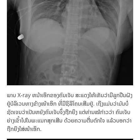
ພາບ X-ray ຫນ້າເອິກຂອງຄົນເຈັບ ສະແດງໃຫ້ເຫັນວ່າມີລູກປືນຝັງ
ຢູ່ບໍລິເວນທາງຂ້າງໜ້າເອິກ ທີ່ມີຊິລິໂຄນເສີມຢູ່. ເຖິງແມ່ນວ່າມັນບໍ່
ຊັດເຈນວ່າເປັນຫຍັງຄົນເຈັບຈຶ່ງຖືກຍິງ ແຕ່ທ່ານໝໍກ່າວວ່າ ຄົນເຈັບ
ຍ່າງເຂົ້າໄປໃນພະແນກສຸກເສີນ ດ້ວຍຄວາມຕື່ນຕົກໃຈ ແລ້ວບອກວ່າ
ຖືກຍິງໃສ່ໜ້າເອິກ.