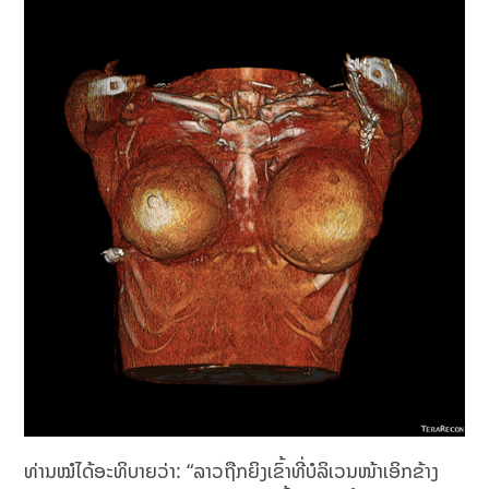
ທ່ານໝໍໄດ້ອະທິບາຍວ່າ: “ລາວຖືກຍິງເຂົ້າທີ່ບໍລິເວນໜ້າເອິກຂ້າງ