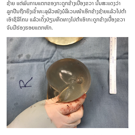
ຊ້າຍ ແຕ່ພົບການແຕກຂອງກະດູກຂ້າງເບື້ອງຂວາ ນັ້ນສະແດງວ່າ
ລູກປືນຖືກຍິງເຂົ້າທະລຸຜິວໜັງບໍລິເວນໜ້າເອິກຂ້າງຊ້າຍແລ້ວໄປຕຳ
ເອົາຊິລິໂຄນ ແລ້ວເດັ້ງປ່ຽນທິດທາງໄປຕຳເອົາກະດູກຂ້າງເບື້ອງຂວາ
ຈົນມີຮ່ອງຮອຍແຕກຫັກ.