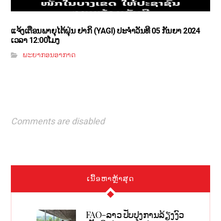
ແຈ້ງເຕືອນພາຍຸໄຕ້ຝຸ່ນ ຢາກິ (YAGI)​ ປະຈໍາວັນທີ 05 ກັນຍາ 2024
ເວລາ 12:00ໂມງ
ພະຍາກອນອາກາດ
Comments are disabled
ເນື້ອຫາຫຼ້າສຸດ
FAO-ລາວ ປັບປຸງການລ້ຽງງົວ