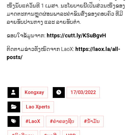
ໜຶ່ງ​ນັບ​ແຕ່​ວັນ​ທີ 1 ​ເມສາ​. ນະໂຍບາຍນີ້ເປັນ​ສ່ວນ​ໜຶ່ງ​ຂອງ​
ມາດ​ຕະການ​ຫຼຸດຜ່ອນ​ພາລະ​ຄ່າ​ຂົນ​ສົ່ງ​ຂອງ​ຄອບຄົວ ​ທີ່​ມີ​
ລາຍ​ຮັບ​ປານ​ກາງ​ ແລະ ​ລາຍຮັບຕ່ຳ.
ຂອບໃຈຂໍ້ມູນຈາກ:
https://cutt.ly/KSuBgvH
ຕິດຕາມຂ່າວທັງໝົດຈາກ LaoX:
https://laox.la/all-
posts/
Kongxay
17/03/2022
Lao Xperts
#LaoX
#ຄ່າຄອງຊີບ
#ນ້ຳມັນ