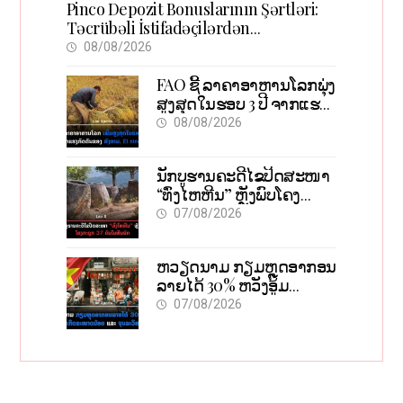
Pinco Depozit Bonuslarının Şərtləri:
Təcrübəli İstifadəçilərdən
Məsləhətlər
08/08/2026
FAO ຊີ້ ລາຄາອາຫານໂລກພຸ່ງ
ສູງສຸດໃນຮອບ 3 ປີ ຈາກແຮງ
ກົດດັນຂອງສົງຄາມ, El nino
08/08/2026
ນັກບູຮານຄະດີໄຂປິດສະໜາ
“ທົ່ງໄຫຫີນ” ຫຼັງພົບໂຄງ
ກະດູກ 37 ຄົນໃນຫີນຍັກ
07/08/2026
ຫວຽດນາມ ກຽມຫຼຸດອາກອນ
ລາຍໄດ້ 30% ຫວັງອູ້ມ
ທຸລະກິດຂະໜາດນ້ອຍ ແລະ
07/08/2026
ຈຸນລະວິສາຫະກິດ