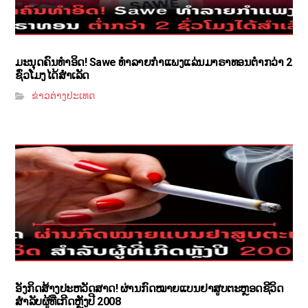
ມະນຸດຄົນທຳອິດ! Sawe ທຳລາຍກຳແພງແລ່ນມາຣາທອນຕ່ຳກວ່າ 2
ຊົ່ວໂມງໄດ້ສຳເລັດ
ຂ່າວຕ່າງປະເທດ
ອັງກິດສ້າງປະຫວັດສາດ! ຜ່ານກົດໝາຍແບນຢາສູບຕະຫຼອດຊີວິດ
ສຳລັບຜູ້ທີ່ເກີດຫຼັງປີ 2008