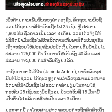
ເພື່ອ​ຕ້ານ​ການ​ເພີ່ມ​ຂຶ້ນ​ຂອງ​ຄ່າ​ຄອງ​ຊີບ, ລັດຖະບານນິວຊີ
ແລນ​ໄດ້​ຖອນ​ພາສີ​ນ້ຳມັນ​ເຊື້ອ​ໄຟ 25 ​ເຊັນ ຫຼື ປະມານ
1,800 ກີບ ​ຊົ່ວຄາວ ເປັນເວລາ 3 ເດືອນ ​ແລະ​ໄດ້​ແຈ້ງ​ໃຫ້​
ບໍລິສັດ​ນ້ຳມັນ​ເຊື້ອ​ໄຟ​ຍົກ​ເລີກ​ການ​ເກັບ​ພາສີກັບປະຊາຊົນ
ເຊິ່ງຈະຊ່ວຍໃຫ້ປະຊາຊົນປະຢັດເງິນໃນການຕື່ມນໍ້າມັນໄປ
ປະມານ 126,000 ກີບ ໃນການໃສ່ເຕັມຖັງ 40 ລິດ ແລະ
ປະມານ 195,000 ກີບສໍາລັບຖັງ 60 ລິດ.
ຈາຊິນດາ ອາຣ໌ເດິຣ໌ນ (Jacinda Ardern), ນາຍົກລັດຖະ
ມົນຕີນິວຊີແລນ ໄດ້ຖະແຫຼງການວ່າລັດຖະບານ​ມີ​ແຜນ​ຈະ
ລົດ​ພາສີ​ນ້ຳມັນ​ເຊື້ອ​ໄຟ​ ແລະ ​ຄ່າ​ທຳນຽມໃນການໃຊ້
ຖະໜົນ 25 ​ເຊັນ​ຂອງ​ນິວຊີ​ແລນ ນັບ​ແຕ່​ວັນ​ທີ 15 ມີນາ​ນີ້​
ເປັນ​ຕົ້ນ​ໄປ ແລ້ວຈະ​ສືບ​ຕໍ່​ເປັນ​ເວລາ 3 ​ເດືອນ.
ນອກຈາກນີ້ ຄ່າ​ໂດຍສານ​ສາທາລະນະ​ກໍຈະ​ຖືກລົດ​ລົງ​ເຄິ່ງ