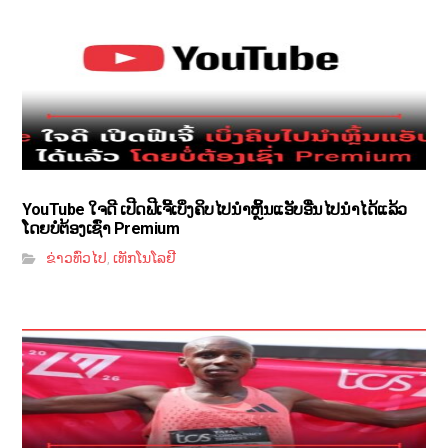
YouTube ໃຈດີ ເປີດຟີເຈີ້ເບິ່ງຄິບໄປນຳຫຼິ້ນແອັບອື່ນໄປນຳໄດ້ແລ້ວ
ໂດຍບໍ່ຕ້ອງເຊົ່າ Premium
ຂ່າວທົ່ວໄປ
ເທັກໂນໂລຢີ
,