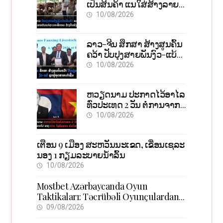
ເປັນສິນຄ້າ ແນໃສ່ສ້າງລາຍ
ຮັບແກ່ຊາວກະສິກອນຢ່າງຍືນ
10/08/2026
ຍົງ
ລາວ-ຈີນ ສຶກສາ ສ້າງສູນຄົ້ນ
ຄວ້າ ປັບປຸງສາຍພັນງົວ-ແບ້
ຊຸກຍູ້ອຸດສາຫະກຳຊີ້ນ
10/08/2026
ຫວຽດນາມ ປະກາດໄວ້ອາໄລ
ທົ່ວປະເທດ 2 ວັນ ຕໍ່ການຈາກ
ໄປ ຂອງ ທ່ານ ໄຊສົມພອນ
10/08/2026
ພົມວິຫານ
ເຕືອນ 9 ເມືອງ ສະຫວັນນະເຂດ, ເຂື່ອນເຊລະ
ນອງ 1 ກຽມລະບາຍນ້ຳລົ້ນ
10/08/2026
Mostbet Azərbaycanda Oyun
Taktikaları: Təcrübəli Oyunçulardan
İpuçları
09/08/2026