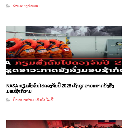
ຂ່າວຕ່າງປະເທດ
NASA ກຽມສົ່ງຄົນໄປດວງຈັນປີ 2028 ເຖິງຊຸດອາວະກາດຍັງສົ່ງ
ມອບຊ້າກໍຕາມ
ວິທະຍາສາດ
ເທັກໂນໂລຢີ
,