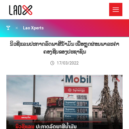
Lao Xperts
ນິວຊີແລນປະກາດລົດພາສີນໍ້າມັນ ເພື່ອຫຼຸດຜ່ອນພາລະຄ່າ
ຄອງຊີບຂອງປະຊາຊົນ
17/03/2022