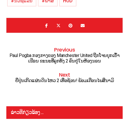
#ນິວຊີແລນ
#ພາສີ
HOD
Previous
Paul Pogba ກອງກາງຂອງ Manchester United ຖືກໂຈນບຸກເຂົ້າ
ເຮືອນ ຂະນະທີ່ລູກທັງ 2 ຄົນຢູ່ໃນຫ້ອງນອນ
Next
ຍີ່ປຸ່ນເກີດແຜ່ນດິນໄຫວ 2 ເທື່ອຊ້ອນ! ພ້ອມເຕືອນໄພສຶນາມິ
ຂ່າວທີ່ກ່ຽວຂ້ອງ ...