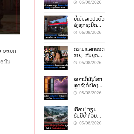
ຫວຽດນາມ ສ້າງ
06/08/2026
ເສດຖະກິດເປັນ
ເຈົ້າຕົນເອງ ກ້າວສູ່
ນໍ້າມັນລາວປັບຕົວ
ເປົ້າໝາຍ 2035
ລົງທຸກຊະນິດ
ຕອບຮັບສັນຍານ
06/08/2026
ບວກຈາກຕະຫຼາດ
ໂລກ ແລະ ຊ່ອງ
ດຣາມ່າແລກຍອດ
ແຄບຮໍມູສ
ານ ອະເນກ
ຂາຍ, ກົນຍຸດ
ການຕະຫຼາດສີ
່ອງໃນ
05/08/2026
ເທົາ ຢາພິດ
ທຳລາຍທຸລະກິດ
ລາຄານ້ຳມັນໂລກ
ໄລຍະຍາວ
ຫຼຸດລົງຕໍ່ເນື່ອງ
ຮັບສັນຍານບວກ
05/08/2026
ຊ່ອງແຄບຮໍມຸສ
ຈັບຕາລາຄາໃນ
ເຕືອນ! ກຽມ
ລາວ
ຮັບມືນໍ້າຖ້ວມ
ກະທັນຫັນ-ດິນ
05/08/2026
ເຈື່ອນ ຫຼັງພາຍຸ