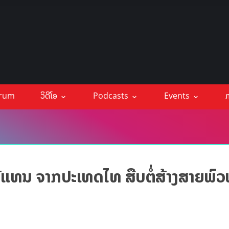
orum
ວິດີໂອ
Podcasts
Events
ກ
ູ້ແທນ ຈາກປະເທດໄທ ສືບຕໍ່ສ້າງສາຍພົວ