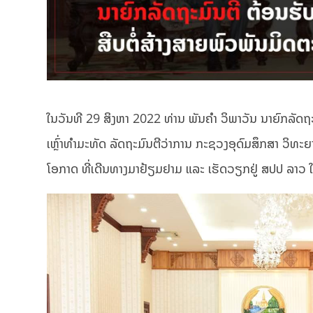
ໃນວັນທີ 29 ສິງຫາ 2022 ທ່ານ ພັນຄຳ ວິພາວັນ ນາຍົກລັດຖ
ເຫຼົ່າທຳມະທັດ ລັດຖະມົນຕີວ່າການ ກະຊວງອຸດົມສຶກສາ ວິທ
ໂອກາດ ທີ່ເດີນທາງມາຢ້ຽມຢາມ ແລະ ເຮັດວຽກຢູ່ ສປປ ລາວ 