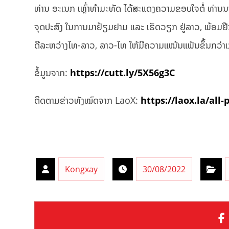
ທ່ານ ອະເນກ ເຫຼົ່າທຳມະທັດ ໄດ້ສະແດງຄວາມຂອບໃຈຕໍ່ ທ່ານນາຍ
ຈຸດປະສົງ ໃນການມາຢ້ຽມຢາມ ແລະ ເຮັດວຽກ ຢູ່ລາວ, ພ້ອມຢື
ດີລະຫວ່າງໄທ-ລາວ, ລາວ-ໄທ ໃຫ້ມີຄວາມແໜ້ນແຟ້ນຂຶ້ນກວ່າເກົ
ຂໍ້ມູນຈາກ:
https://cutt.ly/5X56g3C
ຕິດຕາມຂ່າວທັງໝົດຈາກ LaoX:
https://laox.la/all-
Kongxay
30/08/2022