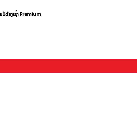
ດຍບໍ່ຕ້ອງເຊົ່າ Premium