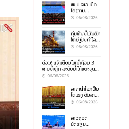
ສປປ ລາວ ເປີດ
ໂຄງການ
ALERT-LAO
06/08/2026
ສ້າງຕາໜ່າງ
ເຕືອນໄພພະຍາດ
ກຸ່ມທຶນນ້ຳມັນຍັກ
ລະບາດທົ່ວ
ໃຫຍ່ ຟັນກຳໄລ
ປະເທດ
93 ຕື້ໂດລາ
06/08/2026
ທ່າມກາງວິກິດ
ສົງຄາມ ລາຄາ
ດ່ວນ! ແຈ້ງເຕືອນໄພນໍ້າຖ້ວມ 3
ນໍ້າມັນແພງ
ສາຍນໍ້າຫຼັກ ລະດັບນໍ້າໃກ້ແຕະຈຸດ
ອັນຕະລາຍ
06/08/2026
ລາຄາຄຳໂລກຟື້ນ
ໂຕແຮງ ດັນລາຄາ
ຄຳໃນລາວທະລຸ
06/08/2026
47 ລ້ານກີບຕໍ່
ບາດ
ລາວຖອດ
ບົດຮຽນ