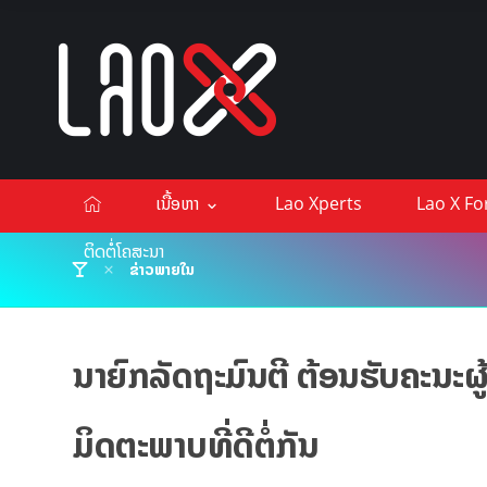
ເນື້ອຫາ
Lao Xperts
Lao X F
ຕິດຕໍ່ໂຄສະນາ
ຂ່າວພາຍໃນ
ນາຍົກລັດຖະມົນຕີ ຕ້ອນຮັບຄະນະຜ
ມິດຕະພາບທີ່ດີຕໍ່ກັນ