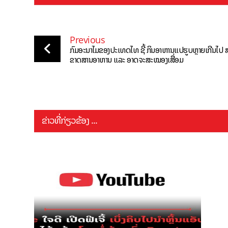
Previous
ກົມອະນາໄມຂອງປະເທດໄທ ຊີ້ ກິນອາຫານແປຮູບຫຼາຍເກີນໄປ ສ
ຂາດສານອາຫານ ແລະ ອາດຈະສະໝອງເສື່ອມ
ຂ່າວທີ່ກ່ຽວຂ້ອງ ...