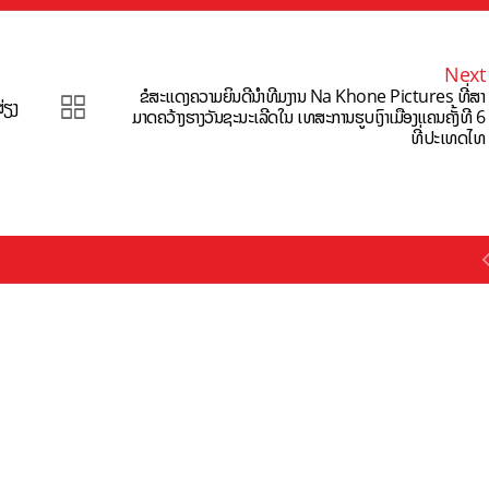
Next
ຂໍສະແດງຄວາມຍິນດີນຳທີມງານ Na Khone Pictures ທີ່ສາ
່ຽງ
ມາດຄວ້າງຮາງວັນຊະນະເລີດໃນ ເທສະການຮູບເງົາເມືອງແຄນຄັ້ງທີ 6
ທີ່ປະເທດໄທ