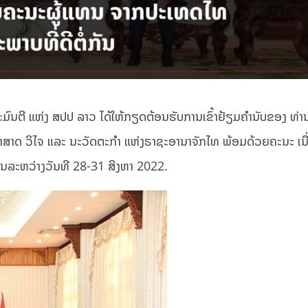
ະມົນຕີ ແຫ່ງ ສປປ ລາວ ໄດ້ໃຫ້ກຽດຕ້ອນຮັບການເຂົ້າຢ້ຽມຄຳນັບຂອງ ທ່
ະຍາສາດ ວິໄຈ ແລະ ນະວັດຕະກຳ ແຫ່ງຣາຊະອານາຈັກໄທ ພ້ອມດ້ວຍຄະນະ ເນື
ໃນລະຫວ່າງວັນທີ 28-31 ສິງຫາ 2022.