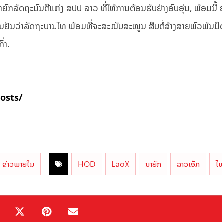
ົກລັດຖະມົນຕີແຫ່ງ ສປປ ລາວ ທີ່ໃຫ້ການຕ້ອນຮັບຢ່າງອົບອຸ່ນ, ພ້ອມນີ້ ຍັ
ນຢັນວ່າລັດຖະບານໄທ ພ້ອມທີ່ຈະສະໜັບສະໜູນ ສືບຕໍ່ສ້າງສາຍພົວພັນມິ
່າ.
posts/
ຂ່າວພາຍໃນ
HOD
LaoX
ນາຍົກ
ລາວເອັກ
ໄ