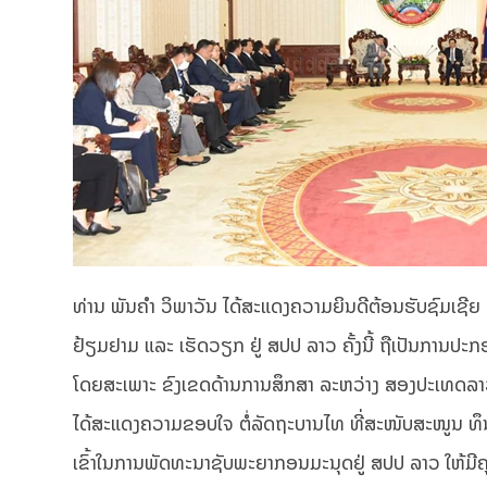
ທ່ານ ພັນຄຳ ວິພາວັນ ໄດ້ສະແດງຄວາມຍິນດີຕ້ອນຮັບຊົມເຊີຍ ແ
ຢ້ຽມຢາມ ແລະ ເຮັດວຽກ ຢູ່ ສປປ ລາວ ຄັ້ງນີ້ ຖືເປັນການປ
ໂດຍສະເພາະ ຂົງເຂດດ້ານການສຶກສາ ລະຫວ່າງ ສອງປະເທດລາວ-ໄທ
ໄດ້ສະແດງຄວາມຂອບໃຈ ຕໍ່ລັດຖະບານໄທ ທີ່ສະໜັບສະໜູນ ທຶນ
ເຂົ້າໃນການພັດທະນາຊັບພະຍາກອນມະນຸດຢູ່ ສປປ ລາວ ໃຫ້ມີຄຸ