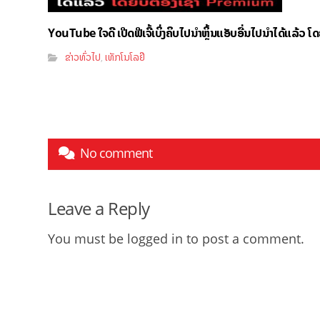
YouTube ໃຈດີ ເປີດຟີເຈີ້ເບິ່ງຄິບໄປນຳຫຼິ້ນແອັບອື່ນໄປນຳໄດ້ແລ້ວ ໂ
ຂ່າວທົ່ວໄປ
ເທັກໂນໂລຢີ
,
No comment
Leave a Reply
You must be
logged in
to post a comment.