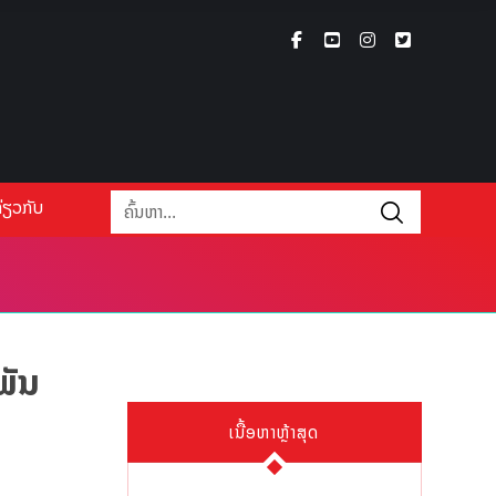
່ຽວກັບ
ພັນ
ເນື້ອຫາຫຼ້າສຸດ