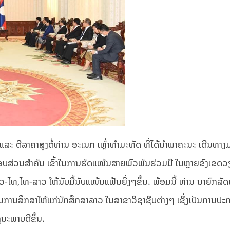
ລະ ຕີລາຄາສູງຕໍ່ທ່ານ ອະເນກ ເຫຼົ່າທຳມະທັດ ທີ່ໄດ້ນຳພາຄະນະ ເດີນທາງ
ະກອບສ່ວນສຳຄັນ ເຂົ້າໃນການຮັດແໜ້ນສາຍພົວພັນຮ່ວມມື ໃນຫຼາຍຂົງເຂດ
,ໄທ-ລາວ ໃຫ້ນັບມື້ນັບແໜ້ນແຟ້ນຍິ່ງໆຂຶ້ນ. ພ້ອມນີ້ ທ່ານ ນາຍົກລັດຖ
ການສຶກສາໃຫ້ແກ່ນັກສຶກສາລາວ ໃນສາຂາວິຊາຊີບຕ່າງໆ ເຊິ່ງເປັນການປ
ນະພາບດີຂຶ້ນ.