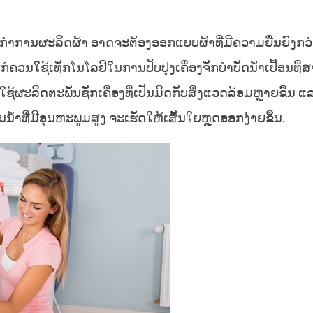
ຳການຜະລິດຜ້າ ອາດຈະຕ້ອງອອກແບບຜ້າທີ່ມີຄວາມຍືນຍົງກວ່ານີ
ໍຄວນໃຊ້ເທັກໂນໂລຢີໃນການປັບປຸງເຄື່ອງຈັກບຳບັດນ້ຳເປື້ອນທີ່
້ຜະລິດຕະພັນຊັກເຄື່ອງທີ່ເປັນມິດກັບສິ່ງແວດລ້ອມຫຼາຍຂຶ້ນ ແ
ນ້ຳທີ່ມີອຸນຫະພູມສູງ ຈະເຮັດໃຫ້ເສັ້ນໃຍຫຼຸດອອກງ່າຍຂຶ້ນ.