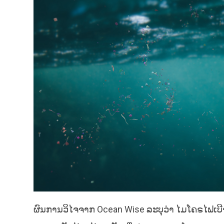
ຜົນການວິໄຈຈາກ Ocean Wise ລະບຸວ່າ ໄມໂຄຣໄຟເບີຈ