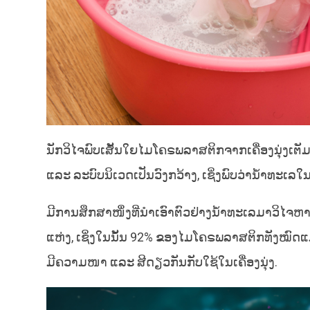
ນັກວິໄຈພົບເສັ້ນໃຍໄມໂຄຣພລາສຕິກຈາກເຄື່ອງນຸ່ງເຕັ
ແລະ ລະບົບນິເວດເປັນວົງກວ້າງ, ເຊິ່ງພົບວ່ານ້ຳທະເ
ມີການສຶກສາໜຶ່ງທີ່ນຳເອົາຕົວຢ່າງນ້ຳທະເລມາວິໄຈ
ແຫ່ງ, ເຊິ່ງໃນນັ້ນ 92% ຂອງໄມໂຄຣພລາສຕິກທັງໝົດແມ
ມີຄວາມໜາ ແລະ ສີດຽວກັນກັບໃຊ້ໃນເຄື່ອງນຸ່ງ.