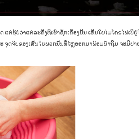
່ຮູ້ບໍ່ວ່າແຕ່ລະຄັ້ງທີ່ເຮົາຊັກເຄື່ອງນັ້ນ ເສັ້ນໃຍໄມໂຄຣໄຟເບີຢູ່
 ແລະ ຈຸດຈົບຂອງເສັ້ນໃຍພວກນັ້ນທີ່ໄຫຼອອກມາພ້ອມນ້ຳຖິ້ມ ຈະມີປ