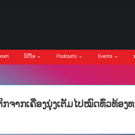
orum
ວິດີໂອ
Podcasts
Events
ກຈາກເຄື່ອງນຸ່ງເຕັມໄປໝົດທົ່ວທ້ອງ