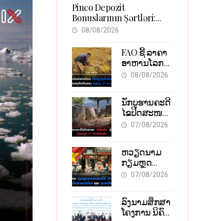
Pinco Depozit
Bonuslarının Şərtləri:
Təcrübəli İstifadəçilərdən
08/08/2026
Məsləhətlər
FAO ຊີ້ ລາຄາ
ອາຫານໂລກ
ພຸ່ງສູງສຸດໃນ
08/08/2026
ຮອບ 3 ປີ ຈາກ
ແຮງກົດດັນ
ນັກບູຮານຄະດີ
ຂອງສົງຄາມ,
ໄຂປິດສະໜາ
El nino
“ທົ່ງໄຫຫີນ”
07/08/2026
ຫຼັງພົບໂຄງ
ກະດູກ 37 ຄົນ
ຫວຽດນາມ
ໃນຫີນຍັກ
ກຽມຫຼຸດ
ອາກອນລາຍ
07/08/2026
ໄດ້ 30% ຫວັງ
ອູ້ມທຸລະກິດ
ລົງນາມສຶກສາ
ຂະໜາດນ້ອຍ
ໂຄງການ ນິຄົມ
ແລະ ຈຸນລະ