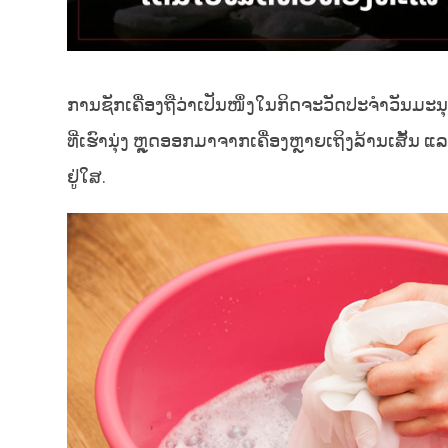
ການຊັກເຄື່ອງຖືວ່າເປັນໜຶ່ງໃນກິດຈະວັດປະຈຳວັນມະນຸດ ແຕ
ທີ່ເຮົານຸ່ງ ຫຼຸດອອກມາຈາກເຄື່ອງຫຼາຍເຖິງລ້ານເສັ້ນ
ຢູ່ໃສ.