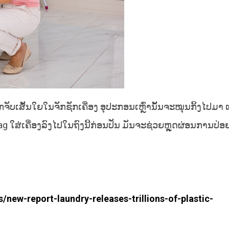
ຈັບເສັ້ນໃຍໃນຈັກຊັກເຄື່ອງ ອຸປະກອນເຫຼົ່ານັ້ນຈະໝຸນກິ້ງໄປມາ 
ag ໃສ່ເຄື່ອງລົງໄປໃນຖົງນີ້ກ່ອນປັ່ນ ມັນຈະຊ່ວຍຫຼຸດຜ່ອນການປ
new-report-laundry-releases-trillions-of-plastic-