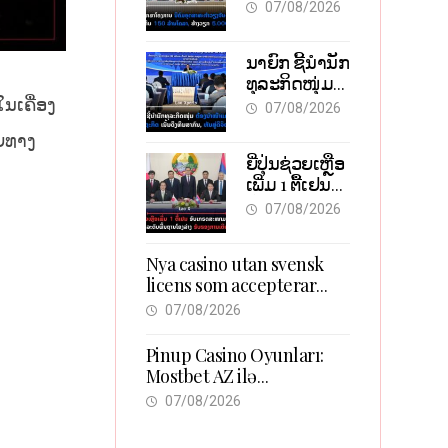
ອຸດສາຫະກຳ
ວິສາຫະກິດ
07/08/2026
ວຽງຈັນ-ໄຊ
ທານີ ຕັ້ງເປົ້າດຶງ
ນາຍົກ ຊີ້ນຳນັກ
ທຶນ 150 ລ້ານ
ທຸລະກິດໜຸ່ມ
ໂດລາ, ສ້າງ
ຕ້ອງນຳໜ້າແກ້
ໃນເຄື່ອງ
ວຽກ 5.000
07/08/2026
ວິກິດ
ຕຳແໜ່ງ
າຍທາງ
ເສດຖະກິດ
ຍີ່ປຸ່ນຊ່ວຍເຫຼືອ
ເນັ້ນດຶງທຶນ
ເພີ່ມ 1 ຕື້ເຢນ
ສາກົນ, ຫັນສູ່
ອັບເກຣດ
ດິຈິຕອນ
07/08/2026
ສະໜາມບິນ
ວັດໄຕ ຮັບຮອງ
Nya casino utan svensk
ການເຕີບໂຕ
licens som accepterar
Swish: En jämförelse
07/08/2026
Pinup Casino Oyunları:
Mostbet AZ ilə
Müqayisədə Nə Təqdim
07/08/2026
Edir?