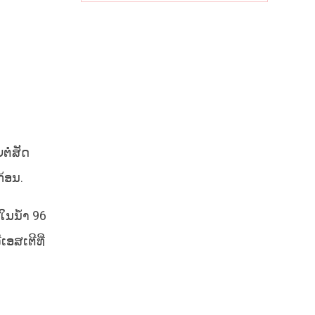
ໍ່ສັດ
້ອນ.
ໃນນ້ຳ 96
ອສເຕີທີ່