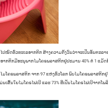
ມໄປໝົດທົ່ວທະເລອາກຕິກ ສ້າງຄວາມກັງວົນວ່າຈະເປັນອັນຕະລາຍຕ
ລໃນອາກຕິກມີອະນຸພາກໄມໂຄຣພລາສຕິກຢູ່ປະມານ 40% ຕໍ່ 1 ແມັດກ
ຫາໄມໂຄຣພລາສຕິກ ຈາກ 97 ແຫ່ງທົ່ວໂລກ ພົບໄມໂຄຣພລາສຕິກຢູ່
່ນເສັ້ນໃຍໄມໂຄຣໄຟເບີ ແລະ 73% ທີ່ເປັນໄມໂຄຣໄຟເບີຈາກໂພລີເ