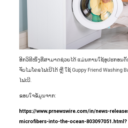
ອີກວິທີໜຶ່ງທີ່ສາມາດຊ່ວຍໄດ້ ແມ່ນການໃຊ້ອຸປະກອນດັກ
ຈັບໄມໂຄຣໄຟເບີໄດ້ ຫຼື ໃຊ້ Guppy Friend Washing B
ໄຟເບີ.
ຂອບໃຈຂໍ້ມູນຈາກ:
https://www.prnewswire.com/in/news-releases/
microfibers-into-the-ocean-803097051.html?