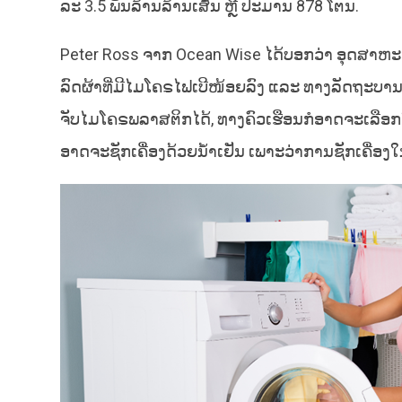
ລະ 3.5 ພັນລ້ານລ້ານເສັ້ນ ຫຼື ປະມານ 878 ໂຕນ.
Peter Ross ຈາກ Ocean Wise ໄດ້ບອກວ່າ ອຸດສາຫະກ
ລົດຜ້າທີ່ມີໄມໂຄຣໄຟເບີໜ້ອຍລົງ ແລະ ທາງລັດຖະບານກ
ຈັບໄມໂຄຣພລາສຕິກໄດ້,​ ທາງຄົວເຮືອນກໍອາດຈະເລືອກໃຊ
ອາດຈະຊັກເຄື່ອງດ້ວຍນ້ຳເຢັນ ເພາະວ່າການຊັກເຄື່ອງໃນ