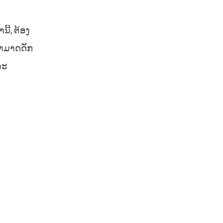
້, ຕ້ອງ
ສາມາດດັກ
ລະ