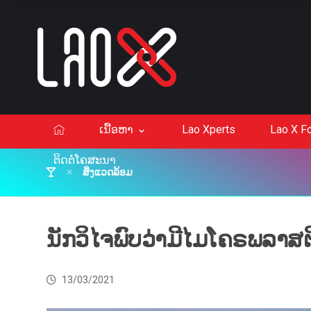
ເນື້ອຫາ
Lao Xperts
Lao X F
ຕິດຕໍ່ໂຄສະນາ
ສິ່ງແວດລ້ອມ
ນັກວິໄຈພົບວ່າມີໄມໂຄຣພລາສຕິ
13/03/2021