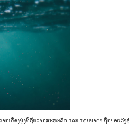
າກເຄື່ອງນຸ່ງທີ່ຊັກຈາກສະຫະລັດ ແລະ ແຄນນາດາ ຖືກປ່ອຍລົງສູ