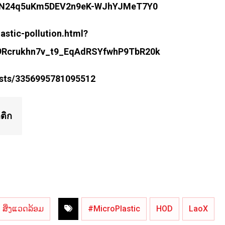
ZDN24q5uKm5DEV2n9eK-WJhYJMeT7Y0
astic-pollution.html?
9Rcrukhn7v_t9_EqAdRSYfwhP9TbR20k
osts/3356995781095512
ติก
ສິ່ງແວດລ້ອມ
#MicroPlastic
HOD
LaoX