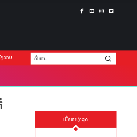
່ຽວກັບ
່
ເນື້ອຫາຫຼ້າສຸດ