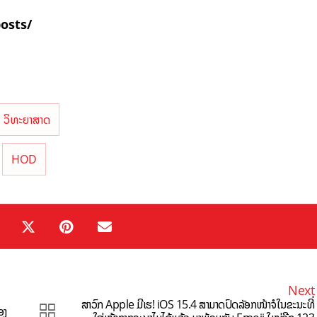
posts/
ວິທະຍາສາດ
HOD
Next
ສາວົກ Apple ມີເຮ! iOS 15.4 ສາມາດປົດລັອກໜ້າຈໍໃນຂະນະທີ່
ອງ