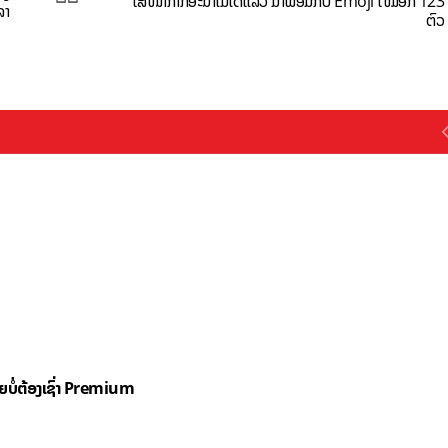
ໃສ່ໜ້າກາກອະນາໄມໄດ້ແລ້ວ ມາພ້ອມກັບ Emoji ໃໝ່ອີກ 123
ລາ
ຕົວ
ດຍບໍ່ຕ້ອງເຊົ່າ Premium