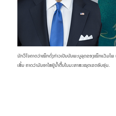
ນັກວິໄຈຄາດວ່າໝຶກດັ່ງກ່າວເປັນບັນພະບູລຸດຂອງໝຶກແວັມໄພ ແ
ເສັ້ນ ຄາດວ່າມັນອາໄສຢູ່ນ້ຳຕື້ນໃນມະຫາສະໝຸດເຂດອົບອຸ່ນ.