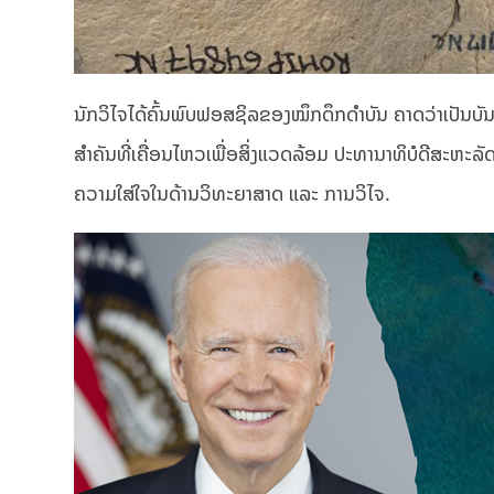
ນັກວິໄຈໄດ້ຄົ້ນພົບຟອສຊິລຂອງໝຶກດຶກດຳບັນ ຄາດວ່າເປັນບັນພ
ສຳຄັນທີ່ເຄື່ອນໄຫວເພື່ອສິ່ງແວດລ້ອມ ປະທານາທິບໍດີສະຫະລັ
ຄວາມໃສ່ໃຈໃນດ້ານວິທະຍາສາດ ແລະ ການວິໄຈ.