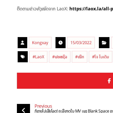
ຕິດຕາມຂ່າວທັງໝົດຈາກ LaoX:
https://laox.la/all-
Kongxay
15/03/2022
#LaoX
#ຟອສຊິລ
#ໝຶກ
#ໂຈ ໄບເດັນ
Previous
ກໍຂາຍໄປເລີຍໂລດ! ຄະລຶຫາດໃນ MV ເພງ Blank Space ຂ