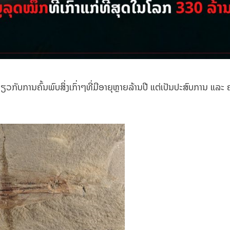
ດຽວກັບການຄົ້ນພົບສິ່ງເກົ່າໆທີ່ມີອາຍຸຫຼາຍລ້ານປີ ແຕ່ເປັນປະສົບການ ແລະ 