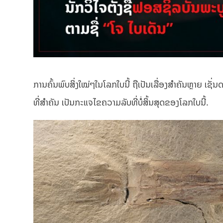
ການຄົ້ນພົບສິ່ງໃໝ່ໆໃນໂລກໃບນີ້ ຖືເປັນເລື່ອງສຳຄັນຫຼາຍ ເຊັ່ນ
ທີ່ສຳຄັນ ເປັນກະແຈໄຂຄວາມລັບທີ່ບໍ່ສິ້ນສຸດຂອງໂລກໃບນີ້.