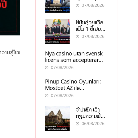
ຕ້ອງນຳໜ້າແກ້
ຕຳແໜ່ງ
07/08/2026
ວິກິດເສດຖະກິດ
ເນັ້ນດຶງທຶນ
ຍີ່ປຸ່ນຊ່ວຍເຫຼືອ
ສາກົນ, ຫັນສູ່ດິຈິ
ເພີ່ມ 1 ຕື້ເຢນ
ຕອນ
ອັບເກຣດ
07/08/2026
ສະໜາມບິນວັດ
ໄຕ ຮັບຮອງການ
ຄວາມຮູ້ໃໝ່
Nya casino utan svensk
ເຕີບໂຕ
licens som accepterar
Swish: En jämförelse
07/08/2026
Pinup Casino Oyunları:
Mostbet AZ ilə
Müqayisədə Nə Təqdim
07/08/2026
Edir?
ຈຳປາສັກ ເລັ່ງ
ກຽມຄວາມພ້ອມ
“ປີທ່ອງທ່ຽວ
06/08/2026
ລາວ-ຈີນ 2027”
ຫວັງກະຕຸ້ນ