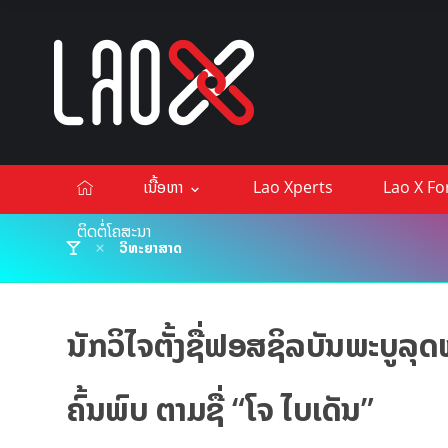
ເນື້ອຫາ
Lao Xperts
Lao X F
ຕິດຕໍ່ໂຄສະນາ
ວິທະຍາສາດ
ນັກວິໄຈຕັ້ງຊື່ຟອສຊິລບັນພະບູລຸດໝ
ຄົ້ນພົບ ຕາມຊື່ “ໂຈ ໄບເດັນ”