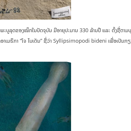
ະບູລຸດຂອງໝຶກໃນປັດຈຸບັນ ມີອາຍຸປະມານ 330 ລ້ານປີ ແລະ ຕັ້ງຊື່ຕາມບ
ດອາເມຣິກາ “ໂຈ ໄບເດັນ” ຊື່ວ່າ Syllipsimopodi bideni ເພື່ອເປັນກຽ