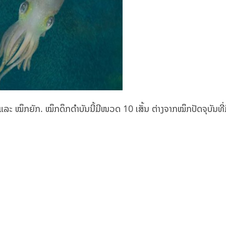
ລະ ໝຶກຍັກ.​ ໝຶກດຶກດຳບັນນີ້ມີໜວດ 10 ເສັ້ນ ຕ່າງຈາກໝຶກປັດຈຸບັນທີ່ມ