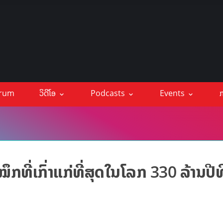
orum
ວິດີໂອ
Podcasts
Events
ກ
ຶກທີ່ເກົ່າແກ່ທີ່ສຸດໃນໂລກ 330 ລ້ານປີທີ