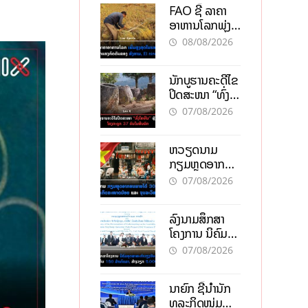
FAO ຊີ້ ລາຄາ
ອາຫານໂລກພຸ່ງ
ສູງສຸດໃນຮອບ 3
08/08/2026
ປີ ຈາກແຮງ
ກົດດັນຂອງ
ນັກບູຮານຄະດີໄຂ
ສົງຄາມ, El
ປິດສະໜາ “ທົ່ງ
nino
ໄຫຫີນ” ຫຼັງພົບ
07/08/2026
ໂຄງກະດູກ 37
ຄົນໃນຫີນຍັກ
ຫວຽດນາມ
ກຽມຫຼຸດອາກອນ
ລາຍໄດ້ 30%
07/08/2026
ຫວັງອູ້ມທຸລະກິດ
ຂະໜາດນ້ອຍ
ລົງນາມສຶກສາ
ແລະ ຈຸນລະ
ໂຄງການ ນິຄົມ
ວິສາຫະກິດ
ອຸດສາຫະກຳ
07/08/2026
ວຽງຈັນ-ໄຊທານີ
ຕັ້ງເປົ້າດຶງທຶນ
ນາຍົກ ຊີ້ນຳນັກ
150 ລ້ານໂດລາ,
ທຸລະກິດໜຸ່ມ
ສ້າງວຽກ 5.000