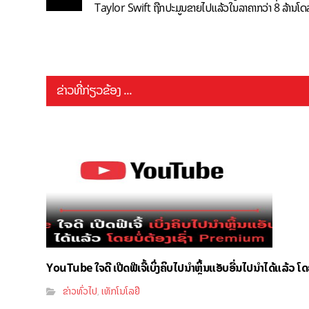
Taylor Swift ຖືກປະມູນຂາຍໄປແລ້ວໃນລາຄາກວ່າ 8 ລ້ານໂດ
ຂ່າວທີ່ກ່ຽວຂ້ອງ ...
YouTube ໃຈດີ ເປີດຟີເຈີ້ເບິ່ງຄິບໄປນຳຫຼິ້ນແອັບອື່ນໄປນຳໄດ້ແລ້ວ ໂ
ຂ່າວທົ່ວໄປ
ເທັກໂນໂລຢີ
,