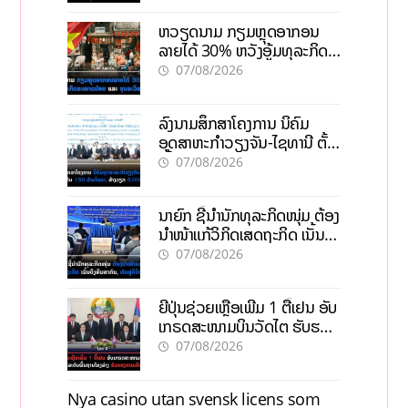
ຫວຽດນາມ ກຽມຫຼຸດອາກອນ
ລາຍໄດ້ 30% ຫວັງອູ້ມທຸລະກິດ
ຂະໜາດນ້ອຍ ແລະ ຈຸນລະ
07/08/2026
ວິສາຫະກິດ
ລົງນາມສຶກສາໂຄງການ ນິຄົມ
ອຸດສາຫະກຳວຽງຈັນ-ໄຊທານີ ຕັ້ງ
ເປົ້າດຶງທຶນ 150 ລ້ານໂດລາ, ສ້າງ
07/08/2026
ວຽກ 5.000 ຕຳແໜ່ງ
ນາຍົກ ຊີ້ນຳນັກທຸລະກິດໜຸ່ມ ຕ້ອງ
ນຳໜ້າແກ້ວິກິດເສດຖະກິດ ເນັ້ນດຶງ
ທຶນສາກົນ, ຫັນສູ່ດິຈິຕອນ
07/08/2026
ຍີ່ປຸ່ນຊ່ວຍເຫຼືອເພີ່ມ 1 ຕື້ເຢນ ອັບ
ເກຣດສະໜາມບິນວັດໄຕ ຮັບຮອງ
ການເຕີບໂຕ
07/08/2026
Nya casino utan svensk licens som