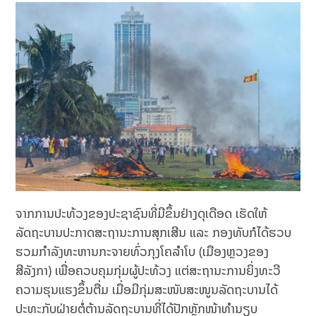
ຈາກການປະທ້ວງຂອງປະຊາຊົນທີ່ມີຂຶ້ນຢ່າງດຸເດືອດ ເຮັດໃຫ້
ລັດຖະບານປະກາດສະຖານະການສຸກເສີນ ແລະ ກອງທັບກໍໄດ້ຮວບ
ຮວມກຳລັງທະຫານກະຈາຍທົ່ວກຸງໂຄລໍາໂບ (ເມືອງຫຼວງຂອງ
ສີລັງກາ) ເພື່ອຄວບຄຸມກຸ່ມຜູ້ປະທ້ວງ ແຕ່ສະຖານະການຍິ່ງທະວີ
ຄວາມຮຸນແຮງຂຶ້ນຕື່ມ ເມື່ອມີກຸ່ມສະໜັບສະໜູນລັດຖະບານໄດ້
ປະທະກັບຝ່າຍຕໍ່ຕ້ານລັດຖະບານທີ່ໄດ້ປັກຫຼັກໜ້າທຳນຽບ