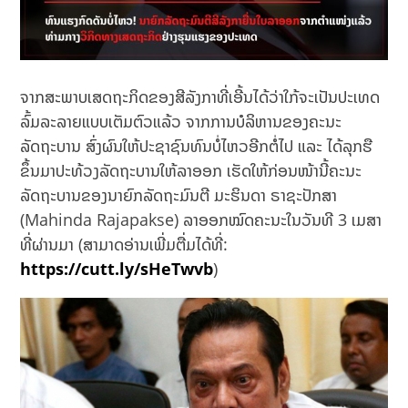
ຈາກສະພາບເສດຖະກິດຂອງສີລັງກາທີ່ເອີ້ນໄດ້ວ່າໃກ້ຈະເປັນປະເທດ
ລົ້ມລະລາຍແບບເຕັມຕົວແລ້ວ ຈາກການບໍລິຫານຂອງຄະນະ
ລັດຖະບານ ສົ່ງຜົນໃຫ້ປະຊາຊົນທົນບໍ່ໄຫວອີກຕໍ່ໄປ ແລະ ໄດ້ລຸກຮື
ຂຶ້ນມາປະທ້ວງລັດຖະບານໃຫ້ລາອອກ ເຮັດໃຫ້ກ່ອນໜ້ານີ້ຄະນະ
ລັດຖະບານຂອງນາຍົກລັດຖະມົນຕີ ມະຮິນດາ ຣາຊະປັກສາ
(Mahinda Rajapakse) ລາອອກໝົດຄະນະໃນວັນທີ 3 ເມສາ
ທີ່ຜ່ານມາ (ສາມາດອ່ານເພີ່ມຕື່ມໄດ້ທີ່:
https://cutt.ly/sHeTwvb
)