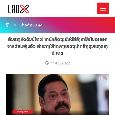
ຂ່າວຕ່າງປະເທດ
ທົນແຮງກົດດັນບໍ່ໄຫວ! ນາຍົກລັດຖະມົນຕີສີລັງກາຍື່ນໃບລາອອກ
ຈາກຕໍາແໜ່ງແລ້ວ ທ່າມກາງວິກິດທາງເສດຖະກິດຢ່າງຮຸນແຮງຂອງ
ປະເທດ
11/05/2022