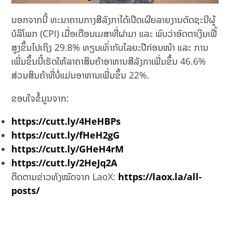
ນອກຈາກນີ້ ທະນາຄານກາງສີລັງກາໄດ້ເປີດເຜີຍລາຍງານດັດຊະນີຜູ້
ບໍລິໂພກ (CPI) ເມື່ອເດືອນເມສາທີ່ຜ່າມາ ແລະ ພົບວ່າອັດຕາເງິນເຟີ້
ສູງຂຶ້ນໄປເຖິງ 29.8% ທຽບເທົ່າກັບໄລຍະປີກ່ອນໜ້າ ແລະ ການ
ເພີ່ມຂຶ້ນນີ້ເຮັດໃຫ້ລາຄາສິນຄ້າອາຫານສີລັງກາເພີ່ມຂຶ້ນ 46.6%
ສ່ວນສິນຄ້າທີ່ບໍ່ແມ່ນອາຫານເພີ່ມຂຶ້ນ 22%.
ຂອບໃຈຂໍ້ມູນຈາກ:
https://cutt.ly/4HeHBPs
https://cutt.ly/fHeH2gG
https://cutt.ly/GHeH4rM
https://cutt.ly/2HeJq2A
ຕິດຕາມຂ່າວທັງໝົດຈາກ LaoX:
https://laox.la/all-
posts/