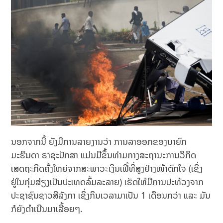
ນອກຈາກນີ້ ຍັງມີການລາຍງານວ່າ ການລາອອກຂອງນາຍົກ
ມະຮິນດາ ຣາຊະປັກສາ ແມ່ນມີຂຶ້ນທ່າມກາງສະຖານະການວິກິດ
ເສດຖະກິດຄັ້ງໃຫຍ່ຈາກສະພາວະເງິນເຟີ້ທີ່ສູງຢ່າງໜ້າຕົກໃຈ (ເຊິ່ງ
ຢູ່ໃນກຸ່ມສ່ຽງເປັນປະເທດລົ້ມລະລາຍ) ເຮັດໃຫ້ມີການປະທ້ວງຈາກ
ປະຊາຊົນຊາວສີລັງກາ ເຊິ່ງກິນເວລາມາເປັນ 1 ເດືອນກວ່າ ແລະ ມັນ
ກໍຍັງດໍາເນີນມາເລື້ອຍໆ.