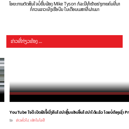
ໄອຍະການຕັດສິນໃຈບໍ່ຍື່ນຟ້ອງ Mike Tyson ກໍລະນີທຳຮ້າຍຮ່າງກາຍຄົນທີ່ມາ
ກໍ່ກວນລາວເທິງເຮືອບິນ ໃນເດືອນເມສາທີ່ຜ່ານມາ
ຂ່າວທີ່ກ່ຽວຂ້ອງ ...
YouTube ໃຈດີ ເປີດຟີເຈີ້ເບິ່ງຄິບໄປນຳຫຼິ້ນແອັບອື່ນໄປນຳໄດ້ແລ້ວ ໂດຍບໍ່ຕ້ອງເຊົ່
ຂ່າວທົ່ວໄປ
ເທັກໂນໂລຢີ
,