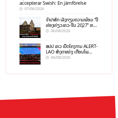
accepterar Swish: En jämförelse
07/08/2026
ຈຳປາສັກ ເລັ່ງກຽມຄວາມພ້ອມ “ປີ
ທ່ອງທ່ຽວລາວ-ຈີນ 2027” ຫວັງ
ກະຕຸ້ນເສດຖະກິດທ້ອງຖິ່ນ
06/08/2026
ສປປ ລາວ ເປີດໂຄງການ ALERT-
LAO ສ້າງຕາໜ່າງ ເຕືອນໄພ
ພະຍາດລະບາດທົ່ວປະເທດ
06/08/2026