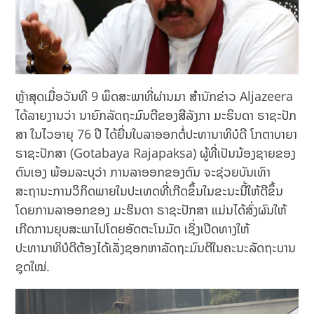
ຫຼ້າສຸດເມື່ອວັນທີ 9 ພຶດສະພາທີ່ຜ່ານມາ ສຳນັກຂ່າວ Aljazeera
ໄດ້ລາຍງານວ່າ ນາຍົກລັດຖະມົນຕີຂອງສີລັງກາ ມະຮິນດາ ຣາຊະປັກ
ສາ ໃນໄວອາຍຸ 76 ປີ ໄດ້ຍື່ນໃບລາອອກຕໍ່ປະທານາທິບໍດີ ໂກຕາບາຍາ
ຣາຊະປັກສາ (Gotabaya Rajapaksa) ຜູ້ທີ່ເປັນນ້ອງຊາຍຂອງ
ຕົນເອງ ພ້ອມລະບຸວ່າ ການລາອອກຂອງຕົນ ຈະຊ່ວຍບັນເທົາ
ສະຖານະການວິກິດພາຍໃນປະເທດທີ່ເກີດຂຶ້ນໃນຂະນະນີ້ໃຫ້ດີຂຶ້ນ
ໂດຍການລາອອກຂອງ ມະຮິນດາ ຣາຊະປັກສາ ແມ່ນໄດ້ສົ່ງຜົນໃຫ້
ເກີດການຍຸບສະພາໄປໂດຍອັດຕະໂນມັດ ເຊິ່ງເປີດທາງໃຫ້
ປະທານາທິບໍດີຕ້ອງໄດ້ເລັ່ງຊອກຫາລັດຖະມົນຕີໃນຄະນະລັດຖະບານ
ຊຸດໃໝ່.