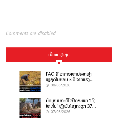
Comments are disabled
ເນື້ອຫາຫຼ້າສຸດ
FAO ຊີ້ ລາຄາອາຫານໂລກພຸ່ງ
ສູງສຸດໃນຮອບ 3 ປີ ຈາກແຮງ
ກົດດັນຂອງສົງຄາມ, El nino
08/08/2026
ນັກບູຮານຄະດີໄຂປິດສະໜາ “ທົ່ງ
ໄຫຫີນ” ຫຼັງພົບໂຄງກະດູກ 37
ຄົນໃນຫີນຍັກ
07/08/2026