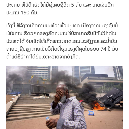
ປະທານາທິບໍດີ ເຮັດໃຫ້ມີຜູ້ເສຍຊີວິດ 5 ຄົນ ແລະ ບາດເຈັບອີກ
ປະມານ 190 ຄົນ.
ທັງນີ້ ສີລັງກາເກີດການປະທ້ວງທົ່ວປະເທດ ເນື່ອງຈາກປະຊາຊົນບໍ່
ພໍໃຈການເຮັດວຽກຂອງລັດຖະບານທີ່ບໍ່ສາມາດຮັບມືກັບວິກິດໃນ
ປະເທດໄດ້ ຈົນເຮັດໃຫ້ເກີດພາວະຂາດແຄນພະລັງງານແລະນ້ຳມັນ
ຄ່າຄອງຊີບສູງ ກາຍເປັນວິກິດທີ່ຮຸນແຮງທີ່ສຸດໃນຮອບ 74 ປີ ນັບ
ຕັ້ງແຕ່ສີລັງກາໄດ້ຮັບເອກະລາດຈາກອັງກິດ.