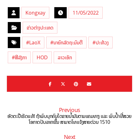
Kongxay
11/05/2022
ຂ່າວຕ່າງປະເທດ
#LaoX
#ນາຍົກລັດຖະມົນຕີ
#ປະທ້ວງ
#ສີລັງກາ
HOD
ລາວເອັກ
Previous
ອັດຕະປືເຮັດແທ້! ຖ້າພົບບຸກຄົນໃດຂາຍນ້ຳມັນຕາມແຄມທາງ ແລະ ພົບປ້ຳທີ່ສວຍ
ໂອກາດປັບລາຄາຂຶ້ນ ສາມາດໂທແຈ້ງສາຍດ່ວນ 1510
Next