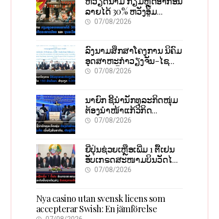
ຫວຽດນາມ ກຽມຫຼຸດອາກອນ
ລາຍໄດ້ 30% ຫວັງອູ້ມ
ທຸລະກິດຂະໜາດນ້ອຍ ແລະ
07/08/2026
ຈຸນລະວິສາຫະກິດ
ລົງນາມສຶກສາໂຄງການ ນິຄົມ
ອຸດສາຫະກຳວຽງຈັນ-ໄຊ
ທານີ ຕັ້ງເປົ້າດຶງທຶນ 150 ລ້ານ
07/08/2026
ໂດລາ, ສ້າງວຽກ 5.000
ຕຳແໜ່ງ
ນາຍົກ ຊີ້ນຳນັກທຸລະກິດໜຸ່ມ
ຕ້ອງນຳໜ້າແກ້ວິກິດ
ເສດຖະກິດ ເນັ້ນດຶງທຶນ
07/08/2026
ສາກົນ, ຫັນສູ່ດິຈິຕອນ
ຍີ່ປຸ່ນຊ່ວຍເຫຼືອເພີ່ມ 1 ຕື້ເຢນ
ອັບເກຣດສະໜາມບິນວັດໄຕ
ຮັບຮອງການເຕີບໂຕ
07/08/2026
Nya casino utan svensk licens som
accepterar Swish: En jämförelse