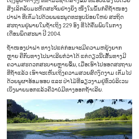
ເຖິງພູຜາຕ່າງໆ ທີ່ທຳມະຊາດສ້າງຂຶ້ນ ທີ່ແອບແຝງໄປດ້ວຍ
ສິ່ງເລິກລັບມະຫັດສະຈັນຢ່າງຍິ່ງ ໜຶ່ງໃນນັ້ນກໍຄືຖ້ຳໜອງ
ປາຝາ ທີ່ເຕັມໄປດ້ວຍພຣະພຸດທະຮູບນ້ອຍໃຫຍ່ ສະຖິດ
ສະຖານຢູ່ພາຍໃນຖ້ຳເຖິງ 229 ອົງ ທີ່ໄດ້ຄົ້ນພົບໃນກາງ
ເດືອນພຶດສະພາ ປີ 2004.
ຖ້ຳໜອງປາຝາ ທາງໄປແຕ່ກ່ອນຈະມີຄວາມຫຍຸ້ງຍາກ
ຫຼາຍ ຄືກັບທາງໄປນາເລີຍກໍວ່າໄດ້ ແຕ່ດຽວນີ້ເສັ້ນທາງມີ
ຄວາມສະດວກສະບາຍຫຼາຍຂຶ້ນ, ເມື່ອເຮົາໄປຮອດສະຖານ
ທີ່ຖ້ຳແລ້ວ ເຮົາຈະເຫັນເຖິງຄວາມສວຍສົດງົດງາມ ເຕັມໄປ
ດ້ວຍພູຜາອ້ອມຮອບ ແລະ ປ່າໄມ້ທີ່ຂຽວງາມຢູ່ທົ່ວບໍລິເວນ
ເບິ່ງພາຍນອກແລ້ວຄືວ່າບໍ່ມີທາງອອກຖ້ຳເລີຍ.