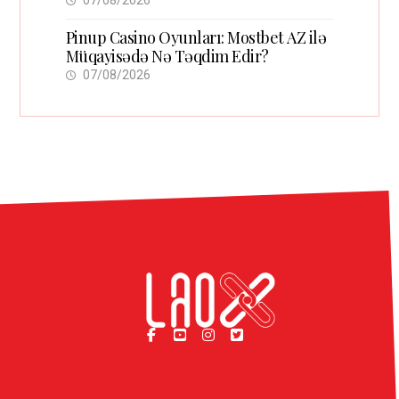
07/08/2026
Pinup Casino Oyunları: Mostbet AZ ilə
Müqayisədə Nə Təqdim Edir?
07/08/2026