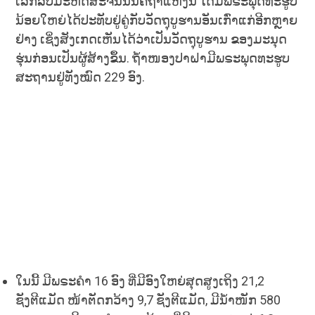
ເລິກລັບມະຫັດສະຈັນນັ້ນຄືຖ້ຳແຫ່ງນີ້ ໄດ້ມີພຣະພຸດທະຮູບ
ນ້ອຍໃຫຍ່ໄດ້ປະທັບຢູ່ຄູ່ກັບວັດຖຸບູຮານອັນເກົ່າແກ່ອີກຫຼາຍ
ຢ່າງ ເຊິ່ງສັງເກດເຫັນໄດ້ວ່າເປັນວັດຖຸບູຮານ ຂອງມະນຸດ
ຮຸ່ນກ່ອນເປັນຜູ້ສ້າງຂຶ້ນ. ຖ້ຳໜອງປາຝາມີພຣະພຸດທະຮູບ
ສະຖານຢູ່ທັງໝົດ 229 ອົງ.
ໃນນີ້ ມີພຣະຄຳ 16 ອົງ ທີ່ມີອົງໃຫຍ່ສຸດສູງເຖິງ 21,2
ຊັງຕີແມັດ ໜ້າຕັດກວ້າງ 9,7 ຊັງຕີແມັດ, ມີນ້ຳໜັກ 580