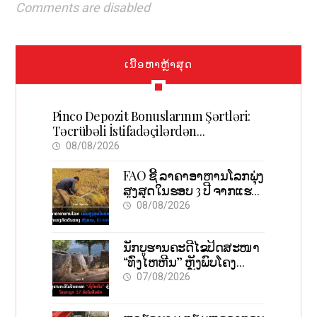
Comments are disabled
ເນື້ອຫາຫຼ້າສຸດ
Pinco Depozit Bonuslarının Şərtləri:
Təcrübəli İstifadəçilərdən
Məsləhətlər
08/08/2026
FAO ຊີ້ ລາຄາອາຫານໂລກພຸ່ງ
ສູງສຸດໃນຮອບ 3 ປີ ຈາກແຮງ
ກົດດັນຂອງສົງຄາມ, El nino
08/08/2026
ນັກບູຮານຄະດີໄຂປິດສະໜາ
“ທົ່ງໄຫຫີນ” ຫຼັງພົບໂຄງ
ກະດູກ 37 ຄົນໃນຫີນຍັກ
07/08/2026