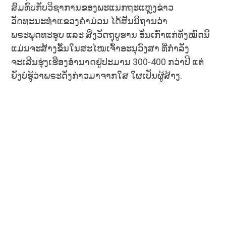
ສົມທົບກັບວິຊາການຂອງພະແນກຖະແຫຼງຂ່າວ
ວັດທະນະທຳແຂວງຄຳມ່ວນ ໄດ້ສັນນິຖານວ່າ
ພຣະພຸດທະຮູບ ແລະ ສິ່ງວັດຖຸບູຮານ ອັນເກົ່າແກ່ທັງໝົດນີ້
ແມ່ນຈະສ້າງຂຶ້ນໃນສະໄໝເຈົ້າອະນຸວົງສາ ທີ່ກຳລັງ
ຈະເລີນຮຸ່ງເຮືອງອຳນາດຢູ່ປະມານ 300-400 ກວ່າປີ ແຕ່
ຍັງບໍ່ຮູ້ວ່າພຣະດັ່ງກ່າວມາຈາກໃສ ໃຜເປັນຜູ້ສ້າງ.