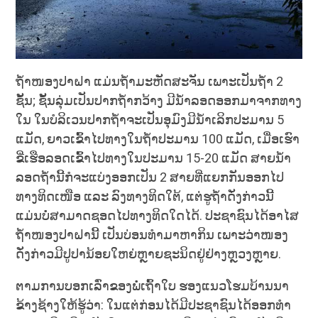
ຖ້ຳໜອງປາຝາ ແມ່ນຖ້ຳມະຫັດສະຈັນ ເພາະເປັນຖ້ຳ 2
ຊັ້ນ; ຊັ້ນລຸ່ມເປັນປາກຖ້ຳກວ້າງ ມີນ້ຳລອດອອກມາຈາກທາງ
ໃນ ໃນບໍລິເວນປາກຖ້ຳຈະເປັນອຸມົງມີນ້ຳເລິກປະມານ 5
ແມັດ, ຍາວເຂົ້າໄປທາງໃນຖ້ຳປະມານ 100 ແມັດ, ເມື່ອເຮົາ
ຂີ່ເຮືອລອດເຂົ້າໄປທາງໃນປະມານ 15-20 ແມັດ ສາຍນ້ຳ
ລອດຖ້ຳນີ້ກໍຈະແບ່ງອອກເປັນ 2 ສາຍທີ່ແຍກກັນອອກໄປ
ທາງທິດເໜືອ ແລະ ລົງທາງທິດໃຕ້, ແຕ່ຮູຖ້ຳດັ່ງກ່າວນີ້
ແມ່ນບໍ່ສາມາດຊອດໄປທາງທິດໃດໄດ້. ປະຊາຊົນໄດ້ອາໄສ
ຖ້ຳໜອງປາຝານີ້ ເປັນບ່ອນທຳມາຫາກິນ ເພາະວ່າໜອງ
ດັ່ງກ່າວມີປູປານ້ອຍໃຫຍ່ຫຼາຍຊະນິດຢູ່ຢ່າງຫຼວງຫຼາຍ.
ຕາມການບອກເລົ່າຂອງພໍ່ເຖົ້າໃບ ຮອງແນວໂຮມບ້ານນາ
ຂ້າງຊ້າງໃຫ້ຮູ້ວ່າ: ໃນແຕ່ກ່ອນໄດ້ມີປະຊາຊົນໄດ້ອອກທຳ