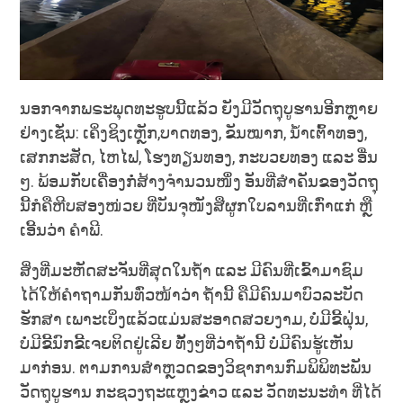
ນອກຈາກພຣະພຸດທະຮູບນີ້ແລ້ວ ຍັງມີວັດຖຸບູຮານອີກຫຼາຍ
ຢ່າງເຊັ່ນ: ເຄິ່ງຊິງເຫຼັກ,​ບາດທອງ, ຂັນໝາກ, ນ້ຳເຕົ້າທອງ,
ເສກກະສັດ, ໄຫໄຟ, ໂຮງທຽນທອງ, ກະບວຍທອງ ແລະ ອື່ນ
ໆ. ພ້ອມກັບເຄື່ອງກໍ່ສ້າງຈຳນວນໜຶ່ງ ອັນທີ່ສຳຄັນຂອງວັດຖຸ
ນີ້ກໍຄືຫີບສອງໜ່ວຍ ທີ່ບັນຈຸໜັງສືຜູກໃບລານທີ່ເກົ່າແກ່ ຫຼື
ເອີ້ນວ່າ ຄຳພີ.
ສິ່ງທີ່ມະຫັດສະຈັນທີ່ສຸດໃນຖ້ຳ ແລະ ມີຄົນທີ່ເຂົ້າມາຊົມ
ໄດ້ໃຫ້ຄຳຖາມກັນທົ່ວໜ້າວ່າ ຖ້ຳນີ້ ຄືມີຄົນມາບົວລະບັດ
ຮັກສາ ເພາະເບິ່ງແລ້ວແມ່ນສະອາດສວຍງາມ, ບໍ່ມີຂີ້ຝຸ່ນ,
ບໍ່ມີຂີ້ນົກຂີ້ເຈຍຕິດຢູ່ເລີຍ ທັ້ງໆທີ່ວ່າຖ້ຳນີ້ ບໍ່ມີຄົນຮູ້ເຫັນ
ມາກ່ອນ. ຕາມການສຳຫຼວດຂອງວິຊາການກົມພິພິທະພັນ
ວັດຖຸບູຮານ ກະຊວງຖະແຫຼງຂ່າວ ແລະ ວັດທະນະທຳ ທີ່ໄດ້