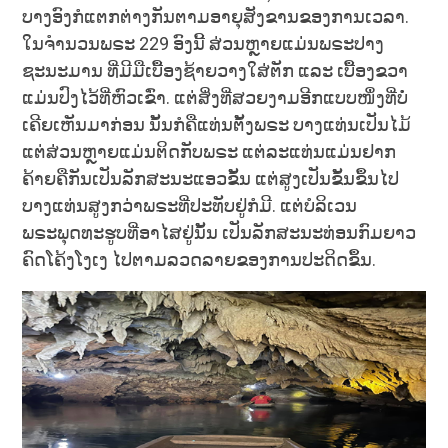
ບາງອົງກໍແຕກຕ່າງກັນຕາມອາຍຸສັງຂານຂອງການເວລາ.
ໃນຈຳນວນພຣະ 229 ອົງນີ້ ສ່ວນຫຼາຍແມ່ນພຣະປາງ
ຊະນະມານ ທີ່ມີມືເບື້ອງຊ້າຍວາງໃສ່ຕັກ ແລະ ເບື້ອງຂວາ
ແມ່ນປົງໄວ້ທີ່ຫົວເຂົ່າ. ແຕ່ສິ່ງທີ່ສວຍງາມອີກແບບໜຶ່ງທີ່ບໍ່
ເຄີຍເຫັນມາກ່ອນ ນັ້ນກໍຄືແທ່ນຕັ້ງພຣະ ບາງແທ່ນເປັນໄມ້
ແຕ່ສ່ວນຫຼາຍແມ່ນຕິດກັບພຣະ ແຕ່ລະແທ່ນແມ່ນຢາກ
ຄ້າຍຄືກັນເປັນລັກສະນະແອວຂັ້ນ ແຕ່ສູງເປັນຂັ້ນຂຶ້ນໄປ
ບາງແທ່ນສູງກວ່າພຣະທີ່ປະທັບຢູ່ກໍມີ. ແຕ່ບໍລິເວນ
ພຣະພຸດທະຮູບທີ່ອາໄສຢູ່ນັ້ນ ເປັນລັກສະນະທ່ອນກົມຍາວ
ຄົດໂຄ້ງໂງເງ ໄປຕາມລວດລາຍຂອງການປະດິດຂຶ້ນ.