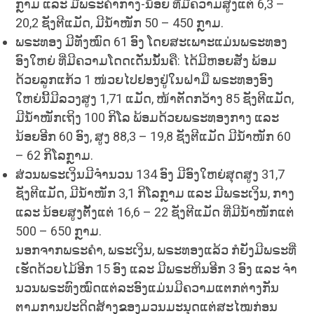
ກຼາມ ແລະ ມີພຣະຄຳກາງ-ນ້ອຍ ທີ່ມີຄວາມສູງແຕ່ 6,3 –
20,2 ຊັງຕີແມັດ, ມີນ້ຳໜັກ 50 – 450 ກຼາມ.
ພຣະທອງ ມີທັງໝົດ 61 ອົງ ໂດຍສະເພາະແມ່ນພຣະທອງ
ອົງໃຫຍ່ ທີ່ມີຄວາມໂດດເດັ່ນນັ້ນຄື: ໄດ້ມີຫອຍສັງ ພ້ອມ
ດ້ວຍລູກແກ້ວ 1 ໜ່ວຍໄປຢອງຢູ່ໃນຝາມື ພຣະທອງອົງ
ໃຫຍ່ນີ້ມີລວງສູງ 1,71 ແມັດ, ໜ້າຕັດກວ້າງ 85 ຊັງຕີແມັດ,
ມີນ້ຳໜັກເຖິງ 100 ກິໂລ ພ້ອມດ້ວຍພຣະທອງກາງ ແລະ
ນ້ອຍອີກ 60 ອົງ, ສູງ 88,3 – 19,8 ຊັງຕີແມັດ ມີນ້ຳໜັກ 60
– 62 ກິໂລກຼາມ.
ສ່ວນພຣະເງິນມີຈຳນວນ 134 ອົງ ມີອົງໃຫຍ່ສຸດສູງ 31,7
ຊັງຕີແມັດ, ມີນ້ຳໜັກ 3,1 ກິໂລກຼາມ ແລະ ມີພຣະເງິນ, ກາງ
ແລະ ນ້ອຍສູງຕັ້ງແຕ່ 16,6 – 22 ຊັງຕີແມັດ ທີ່ມີນ້ຳໜັກແຕ່
500 – 650 ກຼາມ.
ນອກຈາກພຣະຄຳ, ພຣະເງິນ, ພຣະທອງແລ້ວ ກໍຍັງມີພຣະທີ່
ເຮັດດ້ວຍໄມ້ອີກ 15 ອົງ ແລະ ມີພຣະຫິນອີກ 3 ອົງ ແລະ ຈຳ
ນວນພຣະທົງໝົດແຕ່ລະອົງແມ່ນມີຄວາມແຕກຕ່າງກັນ
ຕາມການປະດິດສ້າງຂອງມວນມະນຸດແຕ່ສະໄໝກ່ອນ