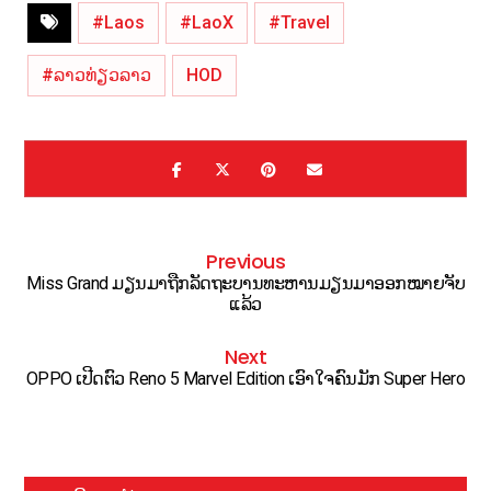
#Laos
#LaoX
#Travel
#ລາວທ່ຽວລາວ
HOD
Previous
Miss Grand ມຽນມາຖືກລັດຖະບານທະຫານມຽນມາອອກໝາຍຈັບ
ແລ້ວ
Next
OPPO ເປີດຕົວ Reno 5 Marvel Edition ເອົາໃຈຄົນມັກ Super Hero