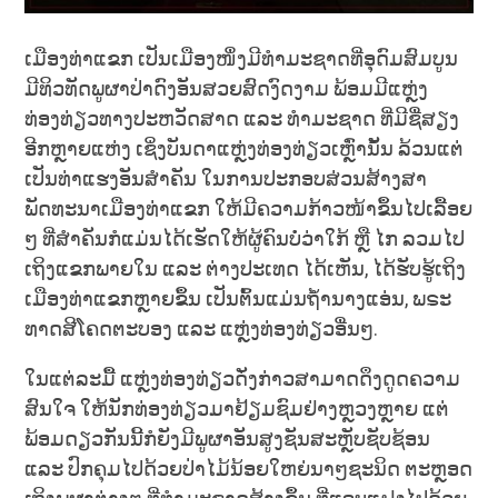
ເມືອງທ່າແຂກ ເປັນເມືອງໜຶ່ງມີທຳມະຊາດທີ່ອຸດົມສົມບູນ
ມີທິວທັດພູຜາປ່າດົງອັນສວຍສົດງົດງາມ ພ້ອມມີແຫຼ່ງ
ທ່ອງທ່ຽວທາງປະຫວັດສາດ ແລະ ທຳມະຊາດ ທີ່ມີຊື່ສຽງ
ອີກຫຼາຍແຫ່ງ ເຊິ່ງບັນດາແຫຼ່ງທ່ອງທ່ຽວເຫຼົ່ານັ້ນ ລ້ວນແຕ່
ເປັນທ່າແຮງອັນສຳຄັນ ໃນການປະກອບສ່ວນສ້າງສາ
ພັດທະນາເມືອງທ່າແຂກ ໃຫ້ມີຄວາມກ້າວໜ້າຂຶ້ນໄປເລື້ອຍ
ໆ ທີ່ສຳຄັນກໍແມ່ນໄດ້ເຮັດໃຫ້ຜູ້ຄົນບໍ່ວ່າໃກ້ ຫຼື ໄກ ລວມໄປ
ເຖິງແຂກພາຍໃນ ແລະ ຕ່າງປະເທດ ໄດ້ເຫັນ, ໄດ້ຮັບຮູ້ເຖິງ
ເມືອງທ່າແຂກຫຼາຍຂຶ້ນ ເປັນຕົ້ນແມ່ນຖ້ຳນາງແອ່ນ, ພຣະ
ທາດສີໂຄດຕະບອງ ແລະ ແຫຼ່ງທ່ອງທ່ຽວອື່ນໆ.
ໃນແຕ່ລະມື້ ແຫຼ່ງທ່ອງທ່ຽວດັ່ງກ່າວສາມາດດຶງດູດຄວາມ
ສົນໃຈ ໃຫ້ນັກທ່ອງທ່ຽວມາຢ້ຽມຊົມຢ່າງຫຼວງຫຼາຍ ແຕ່
ພ້ອມດຽວກັນນີ້ກໍຍັງມີພູຜາອັນສູງຊັນສະຫຼັບຊັບຊ້ອນ
ແລະ ປົກຄຸມໄປດ້ວຍປ່າໄມ້ນ້ອຍໃຫຍ່ນາໆຊະນິດ ຕະຫຼອດ