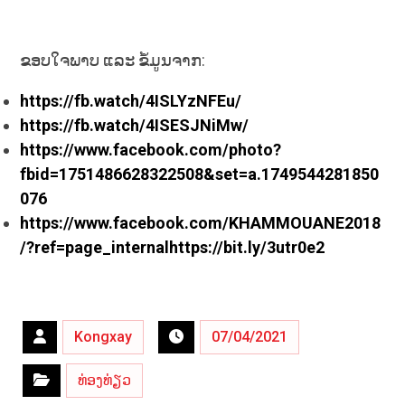
ຂອບໃຈພາບ ແລະ ຂໍ້ມູນຈາກ:
https://fb.watch/4ISLYzNFEu/
https://fb.watch/4ISESJNiMw/
https://www.facebook.com/photo?
fbid=1751486628322508&set=a.1749544281850
076
https://www.facebook.com/KHAMMOUANE2018
/?ref=page_internal
https://bit.ly/3utr0e2
Kongxay
07/04/2021
ທ່ອງທ່ຽວ