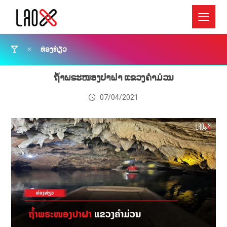
ທ່ອງທ່ຽວ
ຖ້ຳພຣະໜອງປາຝາ ແຂວງຄຳມ່ວນ
07/04/2021