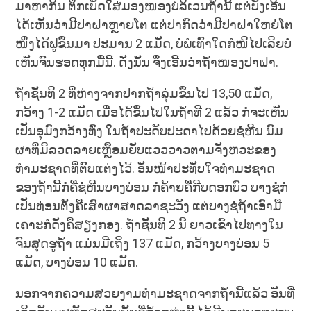
ມາຫາກິນ ຕຶກເບັດໃສ່ມອງໜອງບໍລິເວນຖ້ຳນີ້ ແຕ່ບັງເອີນ
ໄດ້ເຫັນວ່າມີປາຝາຫຼາຍໂຕ ແຕ່ປາກົດວ່າມີປາຝາໃຫຍ່ໂຕ
ໜຶ່ງໄດ້ຟູຂຶ້ນມາ ປະມານ 2 ແມັດ, ບໍ່ພໍເທົ່າໃດກໍໜີໄປເລີຍບໍ່
ເຫັນຈົນຮອດທຸກມື້ນີ້. ດັ່ງນັ້ນ ຈຶ່ງເອີ້ນວ່າຖ້ຳໜອງປາຝາ.
ຖ້ຳຊັ້ນທີ 2 ທີ່ຫ່າງຈາກປາກຖ້ຳລຸ່ມຂຶ້ນໄປ 13,50 ແມັດ,
ກວ້າງ 1-2 ແມັດ ເມື່ອໄດ້ຂຶ້ນໄປໃນຖ້ຳທີ 2 ແລ້ວ ກໍຈະເຫັນ
ເປັນອຸມົງກວ້າງທົ່ງ ໃນຖ້ຳປະດັບປະດາໄປດ້ວຍຊໍ່ຫີນ ນົມ
ຜາທີ່ມີລວດລາຍເຫຼື້ອມຍັບແວວວາວຕາມຈັງຫວະຂອງ
ທຳມະຊາດທີ່ຕົບແຕ່ງໄວ້. ອັນໜ້າປະທັບໃຈທຳມະຊາດ
ຂອງຖ້ຳນີ້ກໍຄືຊໍ່ຫີນບາງບ່ອນ ກໍຄ້າຍຄືກີບດອກບົວ ບາງຊໍ່ກໍ
ເປັນທ່ອນຕັ້ງຄືເສົາຜາສາດລາຊະວັງ ແຕ່ບາງຊໍ່ຖ້າເອົາມື
ເຄາະກໍດັງຄືສຽງກອງ. ຖ້ຳຊັ້ນທີ 2 ນີ້ ຍາວເຂົ້າໄປທາງໃນ
ຈົນສຸດຮູຖ້ຳ ແມ່ນມີເຖິງ 137 ແມັດ, ກວ້າງບາງບ່ອນ 5
ແມັດ, ບາງບ່ອນ 10 ແມັດ.
ນອກຈາກຄວາມສວຍງາມທຳມະຊາດຈາກຖ້ຳນີ້ແລ້ວ ອັນທີ່