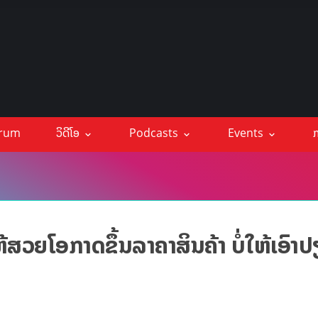
orum
ວິດີໂອ
Podcasts
Events
ກ
ສວຍໂອກາດຂຶ້ນລາຄາສິນຄ້າ ບໍ່ໃຫ້ເອົາ