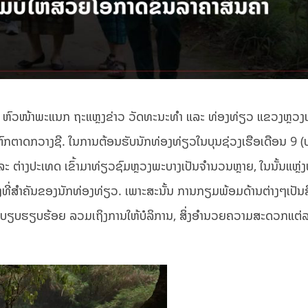
ວົງ ຫົວໜ້າພະແນກ ຖະແຫຼງຂ່າວ ວັດທະນະທໍາ ແລະ ທ່ອງທ່ຽວ ແຂວງຫຼວງ
ຕາດກວາງຊີ. ໃນການຕ້ອນຮັບນັກທ່ອງທ່ຽວໃນບຸນຊ່ວງເຮືອເດືອນ 9 (ບຸນຫ
ແລະ ຕ່າງປະເທດ ເຂົ້າມາທ່ຽວຊົມຫຼວງພະບາງເປັນຈໍານວນຫຼາຍ, ໃນນັ້ນແຫຼ່
ທີ່ສໍາຄັນຂອງນັກທ່ອງທ່ຽວ. ເພາະສະນັ້ນ ການກຽມພ້ອມດ້ານຕ່າງໆເປັນສິ
ຮຽບຮ້ອຍ ລວມເຖິງການໃຫ້ບໍລິການ, ສິ່ງອໍານວຍຄວາມສະດວກແຕ່ລະດ