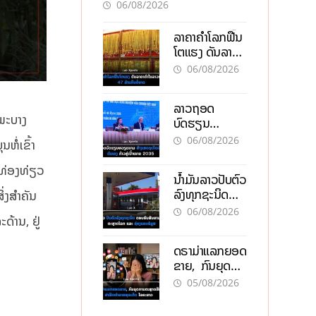
ອັນຕະລາຍ
06/08/2026
ລາຄາຄຳໂລກຟື້ນ
ໂຕແຮງ ດັນລາຄາ
ຄຳໃນລາວທະລຸ
06/08/2026
47 ລ້ານກີບຕໍ່
ບາດ
ລາວຖອດ
ພະບາງ
ບົດຮຽນ
ຫວຽດນາມ ສ້າງ
06/08/2026
ໍ່ເຂົ້າ
ເສດຖະກິດເປັນ
ເຈົ້າຕົນເອງ ກ້າວສູ່
ງທ່ອງທ່ຽວ
ນໍ້າມັນລາວປັບຕົວ
ເປົ້າໝາຍ 2035
ລົງທຸກຊະນິດ
່ງສໍາຄັນ
ຕອບຮັບສັນຍານ
06/08/2026
້ານ, ຢູ່
ບວກຈາກຕະຫຼາດ
ໂລກ ແລະ ຊ່ອງ
ດຣາມ່າແລກຍອດ
ແຄບຮໍມູສ
ຂາຍ, ກົນຍຸດ
ການຕະຫຼາດສີ
05/08/2026
ເທົາ ຢາພິດ
ທຳລາຍທຸລະກິດ