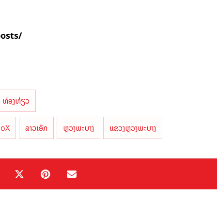
posts/
ທ່ອງທ່ຽວ
aoX
ລາວເອັກ
ຫຼວງພະບາງ
ແຂວງຫຼວງພະບາງ