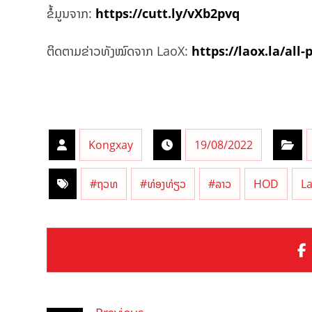
ຂໍ້ມູນຈາກ:
https://cutt.ly/vXb2pvq
ຕິດຕາມຂ່າວທັງໝົດຈາກ LaoX:
https://laox.la/all-
Kongxay
19/08/2022
#ຖວທ
#ທ່ອງທ່ຽວ
#ລາວ
HOD
L