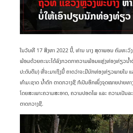
ໃນວັນທີ 17 ສິງຫາ 2022 ນີ້, ທ່ານ ນາງ ສຸດາພອນ ຄົມທະ
ພ້ອມດ້ວຍຄະນະໄດ້ລົງກວດກາຄວາມພ້ອມແຫຼ່ງທ່ອງທ່ຽວນໍ້າຕົກ
ປະດັບດິນ) ທີ່ຈະມາເຖິງນີ້ ຄາດວ່າຈະມີນັກທ່ອງທ່ຽວພາຍໃນ 
ທໍາມະຊາດ ນໍ້າຕົກ ຕາດກວາງຊີ ກໍເປັນອິກໜຶ່ງຈຸດໝາຍປາຍທາງ
ໂດຍສະເພາະຄວາມສະອາດ, ຄວາມປອດໄພ ແລະ ຄວາມເປັນລະບຽບ
ຕາດກວາງຊີ.