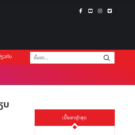
່ຽວກັບ
ປຽບ
ເນື້ອຫາຫຼ້າສຸດ