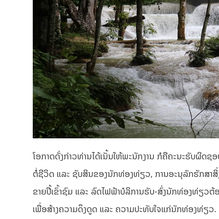
ໂອກາດດັ່ງກ່າວທ່ານໄດ້ເນັ້ນໃຫ້ພະນັກງານ ກໍຄືຄະນະຮັບ
ຕໍ່ຊີວິດ ແລະ ຊັບສິນຂອງນັກທ່ອງທ່ຽວ, ການອະນຸລັກຮັກສ
ຂາຍປີ້ເຂົ້າຊົມ ແລະ ລົດໄຟຟ້າບໍລິການຮັບ-ສົ່ງນັກທ່ອງທ່ຽ
ເພື່ອສ້າງຄວາມດຶງດູດ ແລະ ຄວາມປະທັບໃຈແກ່ນັກທ່ອງທ່ຽວ.