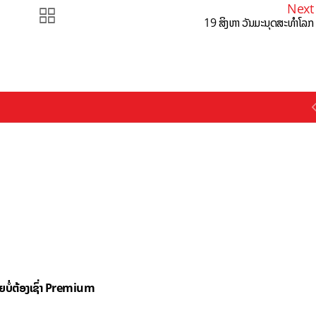
Next
19 ສິງຫາ ວັນມະນຸດສະທຳໂລກ
ດຍບໍ່ຕ້ອງເຊົ່າ Premium