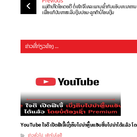
Previous
ແມ່ຄ້າເກີດໄອເດຍດີ ຕໍ່ໜ້າຈໍໂທລະພາບເຂົ້າກັບແອັບທະນາຄານ
ເພື່ອແກ້ບັນຫາສະລິບເງິນປອມ-ລູກຄ້າບໍ່ໂອນເງິນ
ຂ່າວທີ່ກ່ຽວຂ້ອງ ...
YouTube ໃຈດີ ເປີດຟີເຈີ້ເບິ່ງຄິບໄປນຳຫຼິ້ນແອັບອື່ນໄປນຳໄດ້ແລ້ວ ໂ
ຂ່າວທົ່ວໄປ
ເທັກໂນໂລຢີ
,