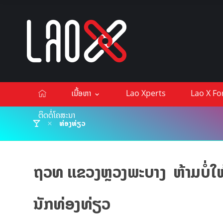
ເນື້ອຫາ
Lao Xperts
Lao X F
ຕິດຕໍ່ໂຄສະນາ
ທ່ອງທ່ຽວ
ຖວທ ແຂວງຫຼວງພະບາງ ຫ້າມບໍ່ໃຫ້
ນັກທ່ອງທ່ຽວ