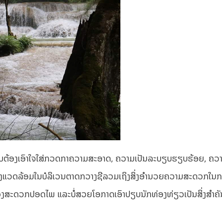
ຜິດຊອບຕ້ອງເອົາໃຈໃສ່ກວດກາຄວາມສະອາດ, ຄວາມເປັນລະບຽບຮຽບຮ້ອຍ, 
າສິ່ງແວດລ້ອມໃນບໍລິເວນຕາດກວາງຊີລວມເຖິງສິ່ງອໍານວຍຄວາມສະດວກໃນກ
ວຕ້ອງສະດວກປອດໄພ ແລະບໍ່ສວຍໂອກາດເອົາປຽບນັກທ່ອງທ່ຽວເປັນສິ່ງສໍາຄັນ