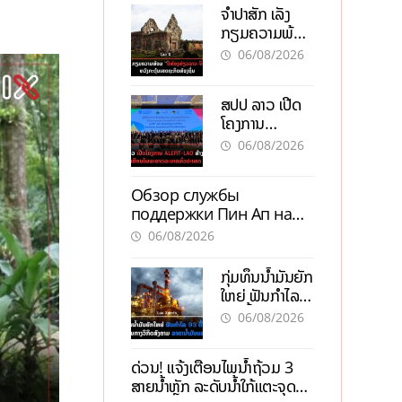
ຈຳປາສັກ ເລັ່ງ
ກຽມຄວາມພ້ອມ
“ປີທ່ອງທ່ຽວ
06/08/2026
ລາວ-ຈີນ 2027”
ຫວັງກະຕຸ້ນ
ສປປ ລາວ ເປີດ
ເສດຖະກິດ
ໂຄງການ
ທ້ອງຖິ່ນ
ALERT-LAO
06/08/2026
ສ້າງຕາໜ່າງ
ເຕືອນໄພພະຍາດ
Обзор службы
ລະບາດທົ່ວ
поддержки Пин Ап на
ປະເທດ
официальном сайте с
06/08/2026
актуальной
информацией
ກຸ່ມທຶນນ້ຳມັນຍັກ
ໃຫຍ່ ຟັນກຳໄລ
93 ຕື້ໂດລາ
06/08/2026
ທ່າມກາງວິກິດ
ສົງຄາມ ລາຄາ
ດ່ວນ! ແຈ້ງເຕືອນໄພນໍ້າຖ້ວມ 3
ນໍ້າມັນແພງ
ສາຍນໍ້າຫຼັກ ລະດັບນໍ້າໃກ້ແຕະຈຸດ