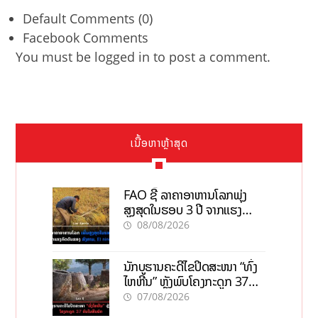
Default Comments (0)
Facebook Comments
You must be
logged in
to post a comment.
ເນື້ອຫາຫຼ້າສຸດ
FAO ຊີ້ ລາຄາອາຫານໂລກພຸ່ງ
ສູງສຸດໃນຮອບ 3 ປີ ຈາກແຮງ
ກົດດັນຂອງສົງຄາມ, El nino
08/08/2026
ນັກບູຮານຄະດີໄຂປິດສະໜາ “ທົ່ງ
ໄຫຫີນ” ຫຼັງພົບໂຄງກະດູກ 37
ຄົນໃນຫີນຍັກ
07/08/2026