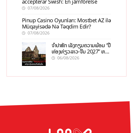
accepterar Swish: En jämförelse
07/08/2026
Pinup Casino Oyunları: Mostbet AZ ilə
Müqayisədə Nə Təqdim Edir?
07/08/2026
ຈຳປາສັກ ເລັ່ງກຽມຄວາມພ້ອມ “ປີ
ທ່ອງທ່ຽວລາວ-ຈີນ 2027” ຫວັງ
ກະຕຸ້ນເສດຖະກິດທ້ອງຖິ່ນ
06/08/2026