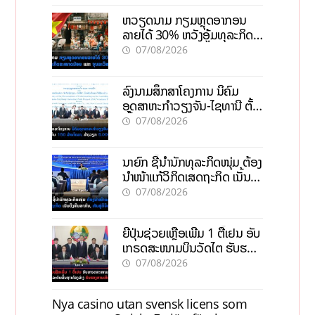
ຫວຽດນາມ ກຽມຫຼຸດອາກອນ
ລາຍໄດ້ 30% ຫວັງອູ້ມທຸລະກິດ
ຂະໜາດນ້ອຍ ແລະ ຈຸນລະ
07/08/2026
ວິສາຫະກິດ
ລົງນາມສຶກສາໂຄງການ ນິຄົມ
ອຸດສາຫະກຳວຽງຈັນ-ໄຊທານີ ຕັ້ງ
ເປົ້າດຶງທຶນ 150 ລ້ານໂດລາ, ສ້າງ
07/08/2026
ວຽກ 5.000 ຕຳແໜ່ງ
ນາຍົກ ຊີ້ນຳນັກທຸລະກິດໜຸ່ມ ຕ້ອງ
ນຳໜ້າແກ້ວິກິດເສດຖະກິດ ເນັ້ນດຶງ
ທຶນສາກົນ, ຫັນສູ່ດິຈິຕອນ
07/08/2026
ຍີ່ປຸ່ນຊ່ວຍເຫຼືອເພີ່ມ 1 ຕື້ເຢນ ອັບ
ເກຣດສະໜາມບິນວັດໄຕ ຮັບຮອງ
ການເຕີບໂຕ
07/08/2026
Nya casino utan svensk licens som