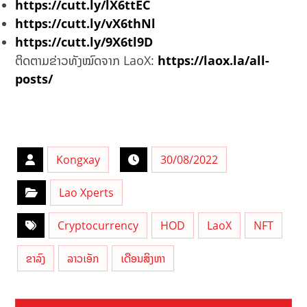
https://cutt.ly/lX6ttEC
https://cutt.ly/vX6thNl
https://cutt.ly/9X6tl9D
ຕິດຕາມຂ່າວທັງໝົດຈາກ LaoX:
https://laox.la/all-
posts/
Kongxay
30/08/2022
Lao Xperts
Cryptocurrency
HOD
LaoX
NFT
ຂາລົງ
ລາວເອັກ
ເດືອນສິງຫາ