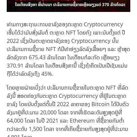
ທ່າມກາງສະຖານະການຂາລົງຂອງຕະຫຼາດ Cryptocurrency
ເອີ້ນໄດ້ວ່າມັນສົ່ງຜົນຕໍ່ ຕະຫຼາດ NFT ໂດຍກົງ ເພາະນັບຕັ້ງແຕ່ ປີ
2022 ເຊິ່ງເປັນຕະຫຼາດຂາລົງຂອງ Cryptocurrency ນັ້ນ
ປະລິມານການຊື້ຂາຍ NFT ກໍມີທ່າອ່ຽງລົດລົງເລື້ອຍໆ ແລະ ຫຼ້າສຸດ
ລົດລົງຈາກ 675.43 ລ້ານໂດລາ ໃນເດືອນກໍລະກົດ ເຫຼືອພຽງ
370.91 ລ້ານໂດລາ ໃນເດືອນສິງຫານີ້ ເຊິ່ງຖ້າຄິດເປັນເປີເຊັນແມ່ນ
ຖືໄດ້ວ່າລົດລົງເຖິງ 45%.
ໂດຍຫຼາຍຝ່າຍເບິ່ງວ່າ ປະລິມານການຊື້ຂາຍໃນຕະຫຼາດ NFT ທີ່ລົດ
ລົງນີ້ ສອດຄ່ອງກັບຕະຫຼາດ Cryptocurrency ທີ່ຢູ່ໃນຕະຫຼາດ
ຂາລົງ ໂດຍນັບຕັ້ງແຕ່ຕົ້ນປີ 2022 ລາຄາຂອງ Bitcoin ໄດ້ປັບຕົວ
ລົງມາຢູ່ທີ່ປະມານ 20,000 ໂດລາ ຈາກທີ່ເຮັດລະດັບສູງສຸດຢູ່ທີ່
64,000 ໂດລາ ໃນປີ 2021 ແລະ Ethereum ທີ່ຊື້ຂາຍກັນຕໍ່າ
ກວ່າລະດັບ 1,500 ໂດລາ ຈາກທີ່ເຄິຍຊື້ຂາຍກັນສູງສຸດຢູ່ທີ່ປະມານ