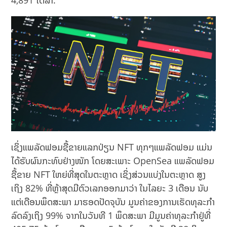
4,891 ໂດລາ.
ເຊິ່ງແພລັດຟອມຊື້ຂາຍແລກປ່ຽນ NFT ທຸກໆແພລັດຟອມ ແມ່ນ
ໄດ້ຮັບຜົນກະທົບຢ່າງໜັກ ໂດຍສະເພາະ OpenSea ແພລັດຟອມ
ຊື້ຂາຍ NFT ໃຫຍ່ທີ່ສຸດໃນຕະຫຼາດ ເຊິ່ງສ່ວນແບ່ງໃນຕະຫຼາດ ສູງ
ເຖິງ 82% ທີ່ຫຼ້າສຸດມີຕົວເລກອອກມາວ່າ ໃນໄລຍະ 3 ເດືອນ ນັບ
ແຕ່ເດືອນພຶດສະພາ ມາຮອດປັດຈຸບັນ ມູນຄ່າຂອງການເຮັດທຸລະກຳ
ລົດລົງເຖິງ 99% ຈາກໃນວັນທີ 1 ພຶດສະພາ ມີມູນຄ່າທຸລະກຳຢູ່ທີ່