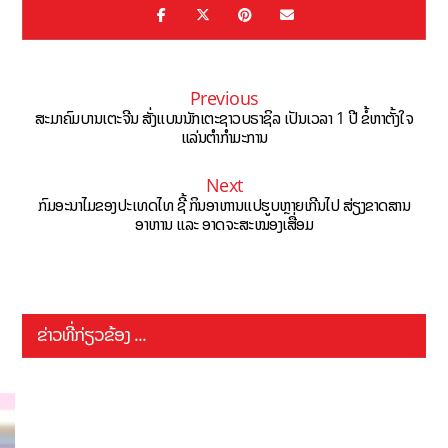
Previous
ສະມາຄົມບານເຕະຈີນ ສັ່ງແບນນັກເຕະຊາວບຣາຊິລ ເປັນເວລາ 1 ປີ ຂໍ້ຫາຕັ້ງໃຈ
ແລ່ນຕຳກຳມະການ
Next
ກົມອະນາໄມຂອງປະເທດໄທ ຊີ້ ກິນອາຫານແປຮູບຫຼາຍເກີນໄປ ສ່ຽງຂາດສານ
ອາຫານ ແລະ ອາດຈະສະໝອງເສື່ອມ
ຂ່າວທີ່ກ່ຽວຂ້ອງ ...