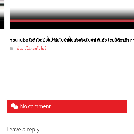
YouTube ໃຈດີ ເປີດຟີເຈີ້ເບິ່ງຄິບໄປນຳຫຼິ້ນແອັບອື່ນໄປນຳໄດ້ແລ້ວ ໂດຍບໍ່ຕ້ອງເຊົ່
ຂ່າວທົ່ວໄປ
ເທັກໂນໂລຢີ
,
No comment
Leave a reply