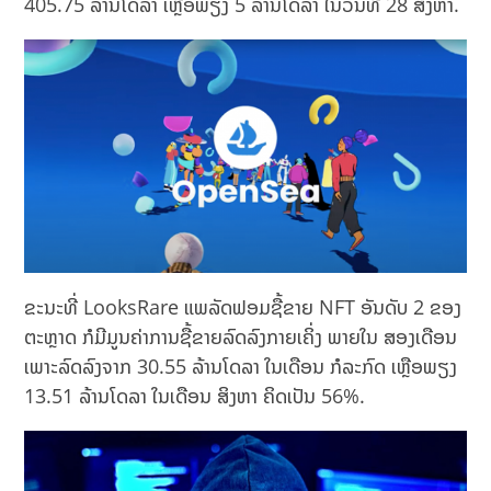
405.75 ລ້ານໂດລາ ເຫຼືອພຽງ 5 ລ້ານໂດລາ ໃນວັນທີ 28 ສິງຫາ.
ຂະນະທີ່ LooksRare ແພລັດຟອມຊື້ຂາຍ NFT ອັນດັບ 2 ຂອງ
ຕະຫຼາດ ກໍມີມູນຄ່າການຊື້ຂາຍລົດລົງກາຍເຄິ່ງ ພາຍໃນ ສອງເດືອນ
ເພາະລົດລົງຈາກ 30.55 ລ້ານໂດລາ ໃນເດືອນ ກໍລະກົດ ເຫຼືອພຽງ
13.51 ລ້ານໂດລາ ໃນເດືອນ ສິງຫາ ຄິດເປັນ 56%.