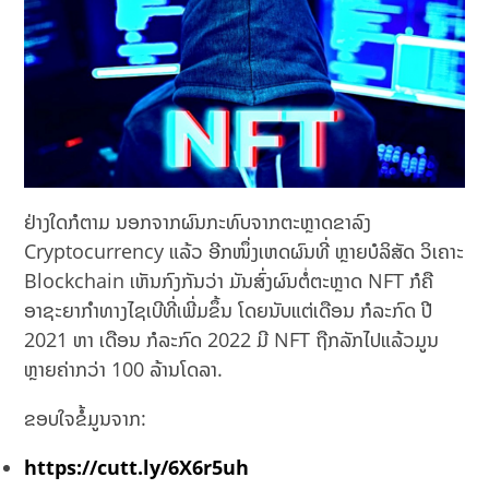
ຢ່າງໃດກໍຕາມ ນອກຈາກຜົນກະທົບຈາກຕະຫຼາດຂາລົງ
Cryptocurrency ແລ້ວ ອີກໜຶ່ງເຫດຜົນທີ່ ຫຼາຍບໍລິສັດ ວິເຄາະ
Blockchain ເຫັນກົງກັນວ່າ ມັນສົ່ງຜົນຕໍ່ຕະຫຼາດ NFT ກໍຄື
ອາຊະຍາກຳທາງໄຊເບີທີ່ເພີ່ມຂຶ້ນ ໂດຍນັບແຕ່ເດືອນ ກໍລະກົດ ປີ
2021 ຫາ ເດືອນ ກໍລະກົດ 2022 ມີ NFT ຖືກລັກໄປແລ້ວມູນ
ຫຼາຍຄ່າກວ່າ 100 ລ້ານໂດລາ.
ຂອບໃຈຂໍ້ມູນຈາກ:
https://cutt.ly/6X6r5uh