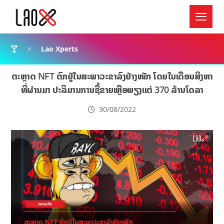
Lao Xperts
ຕະຫຼາດ NFT ຕົກຢູ່ໃນສະພາວະຂາລົງຢ່າງໜັກ ໂດຍໃນເດືອນສິງຫາ
ທີ່ຜ່ານມາ ປະລິມານການຊື້ຂາຍເຫຼືອພຽງແຕ່ 370 ລ້ານໂດລາ
30/08/2022