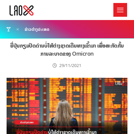
ຂ່າວຕ່າງປະເທດ
ຍີ່ປຸ່ນກຽມປິດດ່ານບໍ່ໃຫ້ຕ່າງຊາດເດີນທາງເຂົ້າມາ ເພື່ອສະກັດກັ້ນ
ການລະບາດຂອງ Omicron
29/11/2021