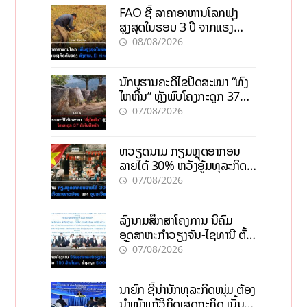
FAO ຊີ້ ລາຄາອາຫານໂລກພຸ່ງ
ສູງສຸດໃນຮອບ 3 ປີ ຈາກແຮງ
ກົດດັນຂອງສົງຄາມ, El nino
08/08/2026
ນັກບູຮານຄະດີໄຂປິດສະໜາ “ທົ່ງ
ໄຫຫີນ” ຫຼັງພົບໂຄງກະດູກ 37
ຄົນໃນຫີນຍັກ
07/08/2026
ຫວຽດນາມ ກຽມຫຼຸດອາກອນ
ລາຍໄດ້ 30% ຫວັງອູ້ມທຸລະກິດ
ຂະໜາດນ້ອຍ ແລະ ຈຸນລະ
07/08/2026
ວິສາຫະກິດ
ລົງນາມສຶກສາໂຄງການ ນິຄົມ
ອຸດສາຫະກຳວຽງຈັນ-ໄຊທານີ ຕັ້ງ
ເປົ້າດຶງທຶນ 150 ລ້ານໂດລາ, ສ້າງ
07/08/2026
ວຽກ 5.000 ຕຳແໜ່ງ
ນາຍົກ ຊີ້ນຳນັກທຸລະກິດໜຸ່ມ ຕ້ອງ
ນຳໜ້າແກ້ວິກິດເສດຖະກິດ ເນັ້ນດຶງ