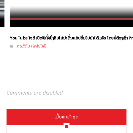
YouTube ໃຈດີ ເປີດຟີເຈີ້ເບິ່ງຄິບໄປນຳຫຼິ້ນແອັບອື່ນໄປນຳໄດ້ແລ້ວ ໂດຍບໍ່ຕ້ອງເຊົ່
ຂ່າວທົ່ວໄປ
ເທັກໂນໂລຢີ
,
Comments are disabled
ເນື້ອຫາຫຼ້າສຸດ