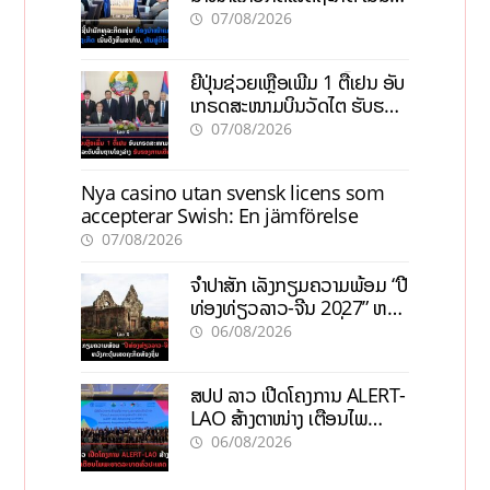
ທຶນສາກົນ, ຫັນສູ່ດິຈິຕອນ
07/08/2026
ຍີ່ປຸ່ນຊ່ວຍເຫຼືອເພີ່ມ 1 ຕື້ເຢນ ອັບ
ເກຣດສະໜາມບິນວັດໄຕ ຮັບຮອງ
ການເຕີບໂຕ
07/08/2026
Nya casino utan svensk licens som
accepterar Swish: En jämförelse
07/08/2026
ຈຳປາສັກ ເລັ່ງກຽມຄວາມພ້ອມ “ປີ
ທ່ອງທ່ຽວລາວ-ຈີນ 2027” ຫວັງ
ກະຕຸ້ນເສດຖະກິດທ້ອງຖິ່ນ
06/08/2026
ສປປ ລາວ ເປີດໂຄງການ ALERT-
LAO ສ້າງຕາໜ່າງ ເຕືອນໄພ
ພະຍາດລະບາດທົ່ວປະເທດ
06/08/2026