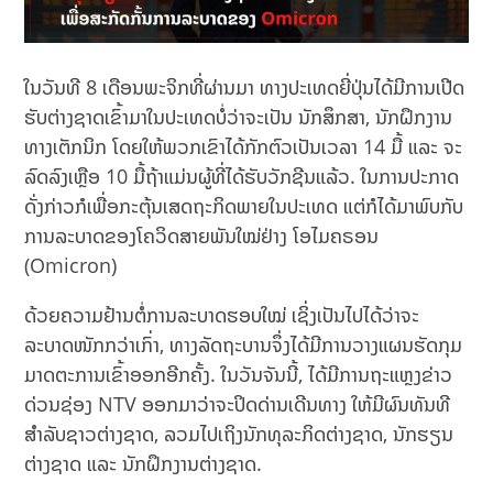
ໃນວັນທີ 8 ເດືອນພະຈິກທີ່ຜ່ານມາ ທາງປະເທດຍີ່ປຸ່ນໄດ້ມີການເປີດ
ຮັບຕ່າງຊາດເຂົ້າມາໃນປະເທດບໍ່ວ່າຈະເປັນ ນັກສຶກສາ, ນັກຝຶກງານ
ທາງເຕັກນິກ ໂດຍໃຫ້ພວກເຂົາໄດ້ກັກຕົວເປັນເວລາ 14 ມື້ ແລະ ຈະ
ລົດລົງເຫຼືອ 10 ມື້ຖ້າແມ່ນຜູ້ທີ່ໄດ້ຮັບວັກຊີນແລ້ວ. ໃນການປະກາດ
ດັ່ງກ່າວກໍເພື່ອກະຕຸ້ນເສດຖະກິດພາຍໃນປະເທດ ແຕ່ກໍໄດ້ມາພົບກັບ
ການລະບາດຂອງໂຄວິດສາຍພັນໃໝ່ຢ່າງ ໂອໄມຄຣອນ
(Omicron)
ດ້ວຍຄວາມຢ້ານຕໍ່ການລະບາດຮອບໃໝ່ ເຊິ່ງເປັນໄປໄດ້ວ່າຈະ
ລະບາດໜັກກວ່າເກົ່າ, ທາງລັດຖະບານຈຶ່ງໄດ້ມີການວາງແຜນຮັດກຸມ
ມາດຕະການເຂົ້າອອກອີກຄັ້ງ. ໃນວັນຈັນນີ້, ໄດ້ມີການຖະແຫຼງຂ່າວ
ດ່ວນຊ່ອງ NTV ອອກມາວ່າຈະປິດດ່ານເດີນທາງ ໃຫ້ມີຜົນທັນທີ
ສຳລັບຊາວຕ່າງຊາດ, ລວມໄປເຖິງນັກທຸລະກິດຕ່າງຊາດ, ນັກຮຽນ
ຕ່າງຊາດ ແລະ ນັກຝຶກງານຕ່າງຊາດ.