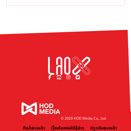
© 2020 HOD Media Co., Ltd.
ຕິດຕໍ່ພວກເຮົາ
ເງື່ອນໄຂການນຳໃຊ້ຂ່າວ
ກ່ຽວກັບພວກເຮົາ