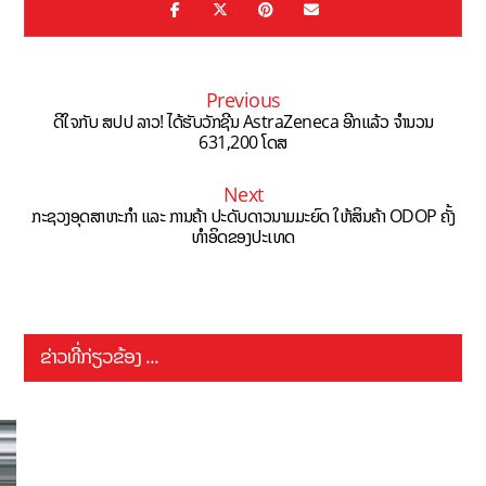
Previous
ດີໃຈກັບ ສປປ ລາວ! ໄດ້ຮັບວັກຊີນ AstraZeneca ອີກແລ້ວ ຈໍານວນ
631,200 ໂດສ
Next
ກະຊວງອຸດສາຫະກຳ ແລະ ການຄ້າ ປະດັບດາວນາມມະຍົດ ໃຫ້ສິນຄ້າ ODOP ຄັ້ງ
ທຳອິດຂອງປະເທດ
ຂ່າວທີ່ກ່ຽວຂ້ອງ ...