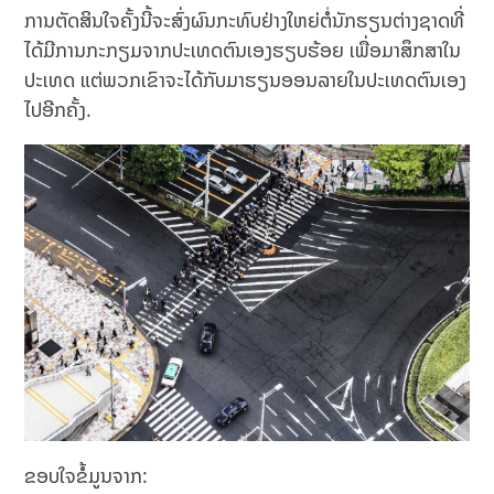
ການຕັດສິນໃຈຄັ້ງນີ້ຈະສົ່ງຜົນກະທົບຢ່າງໃຫຍ່ຕໍ່ນັກຮຽນຕ່າງຊາດທີ່
ໄດ້ມີການກະກຽມຈາກປະເທດຕົນເອງຮຽບຮ້ອຍ ເພື່ອມາສຶກສາໃນ
ປະເທດ ແຕ່ພວກເຂົາຈະໄດ້ກັບມາຮຽນອອນລາຍໃນປະເທດຕົນເອງ
ໄປອີກຄັ້ງ.
ຂອບໃຈຂໍ້ມູນຈາກ: