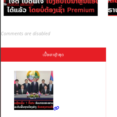
ຂ່າວທົ່ວໄປ
ເທັກໂນໂລຢີ
,
Comments are disabled
ເນື້ອຫາຫຼ້າສຸດ