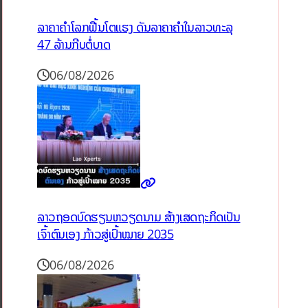
ລາຄາຄຳໂລກຟື້ນໂຕແຮງ ດັນລາຄາຄຳໃນລາວທະລຸ
47 ລ້ານກີບຕໍ່ບາດ
06/08/2026
ລາວຖອດບົດຮຽນຫວຽດນາມ ສ້າງເສດຖະກິດເປັນ
ເຈົ້າຕົນເອງ ກ້າວສູ່ເປົ້າໝາຍ 2035
06/08/2026