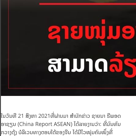
ໃນວັນທີ 21 ສິງຫາ 2021ທີ່ຜ່ານມາ ສຳນັກຂ່າວ ຊາຍນາ ຣີພອດ
ອາຊຽນ (China Report ASEAN) ໄດ້ລາຍງານວ່າ: ທີ່ມົນທົນ
ກວາງຕຸ້ງ ບໍລິເວນທາງຕອນໃຕ້ຂອງຈີນ ໄດ້ມີໄວໜຸ່ມຄົນໜຶ່ງທີ່