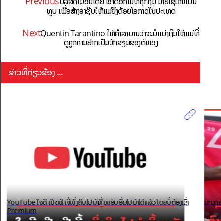
Previous
ບໍລິສັດໃນອິນເດຍ ເອົາດອກໄມ້ທີ່ຖືກຖິ້ມ ມາຣີໄຊເຄິນເປັນ
ທູບ ເພື່ອສ້າງອາຊີບໃຫ້ແມ່ຍິງດ້ອຍໂອກາດໃນປະເທດ
Next
Quentin Tarantino ໃຫ້ຄຳສາບານວ່າຈະບໍ່ແບ່ງເງິນໃຫ້ແມ່ທີ່
ດູຖູກການຢາກເປັນນັກຂຽນຂອງຕົນເອງ
ຂ່າວທີ່ກ່ຽວຂ້ອງ ...
YouTube ໃຈດີ ເປີດຟີເຈີ້ເບິ່ງຄິບໄປນຳຫຼິ້ນແອັບອື່ນໄປນຳໄດ້ແລ້ວ ໂດຍບໍ່ຕ້ອງເຊົ່າ
ມະນຸດຄ
Premium
ຂ່າວ