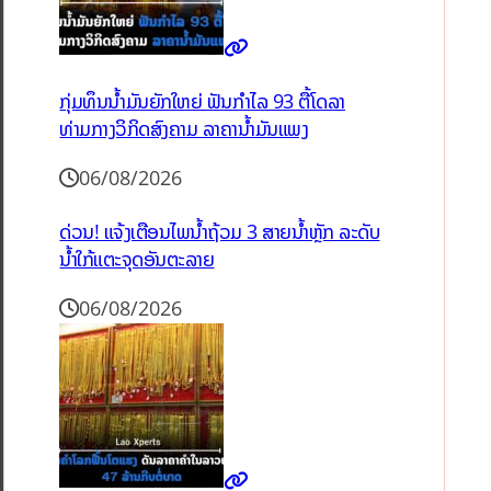
ກຸ່ມທຶນນ້ຳມັນຍັກໃຫຍ່ ຟັນກຳໄລ 93 ຕື້ໂດລາ
ທ່າມກາງວິກິດສົງຄາມ ລາຄານໍ້າມັນແພງ
06/08/2026
ດ່ວນ! ແຈ້ງເຕືອນໄພນໍ້າຖ້ວມ 3 ສາຍນໍ້າຫຼັກ ລະດັບ
ນໍ້າໃກ້ແຕະຈຸດອັນຕະລາຍ
06/08/2026