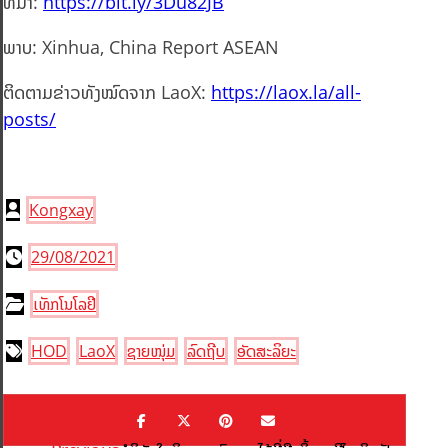
ທີ່ມາ:
https://bit.ly/3Du82JB
ພາບ: Xinhua, China Report ASEAN
ຕິດຕາມຂ່າວທັງໝົດຈາກ LaoX:
https://laox.la/all-
posts/
Kongxay
29/08/2021
ເທັກໂນໂລຢີ
HOD
LaoX
ຊາຍໜຸ່ມ
ລົດຖີບ
ອັດສະລິຍະ