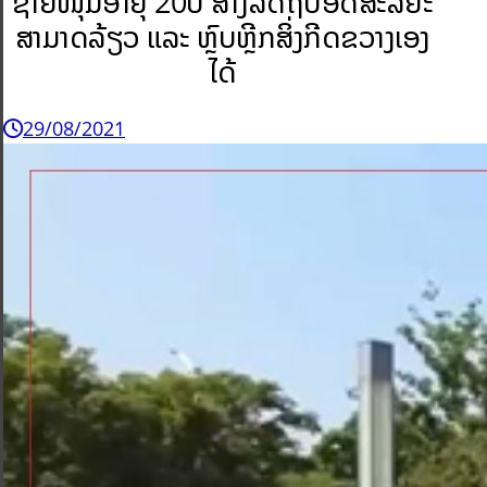
ຊາຍໜຸ່ມອາຍຸ 20ປີ ສ້າງລົດຖີບອັດສະລິຍະ
ສາມາດລ້ຽວ ແລະ ຫຼົບຫຼີກສິ່ງກີດຂວາງເອງ
ໄດ້
29/08/2021