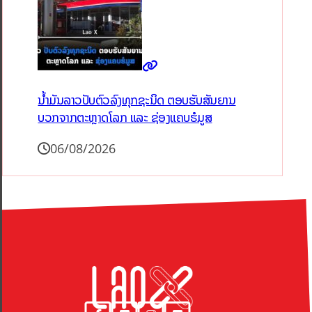
ນໍ້າມັນລາວປັບຕົວລົງທຸກຊະນິດ ຕອບຮັບສັນຍານ
ບວກຈາກຕະຫຼາດໂລກ ແລະ ຊ່ອງແຄບຮໍມູສ
06/08/2026