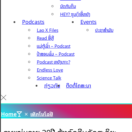
ນັດກັນກິນ
HEY? ຮູບເງົາອີ່ຫຍັງ
Podcasts
Events
Lao X Files
ປະຊາສຳພັນ
Read ອີ່ຫຼີ
ແມ່ຕູ້ເລົ່າ – Podcast
ປ້າສອນລົ່ມ – Podcast
Podcast ຫຍັງເກາະ?
Endless Love
Science Talk
ກ່ຽວກັບ
ຕິດຕໍ່ໂຄສະນາ
Home
ເທັກໂນໂລຢີ