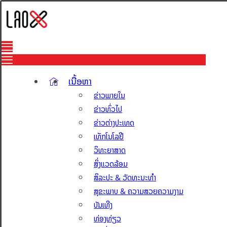
ເນື້ອຫາ
ຂ່າວພາຍໃນ
ຂ່າວທົ່ວໄປ
ຂ່າວຕ່າງປະເທດ
ເທັກໂນໂລຢີ
ວິທະຍາສາດ
ສິ່ງແວດລ້ອມ
ສິລະປະ & ວັດທະນະທຳ
ສຸຂະພາບ & ຄວາມສວຍຄວາມງາມ
ບັນເທີງ
ທ່ອງທ່ຽວ