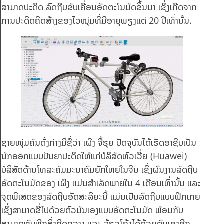
ສາມາດປະດິດ ລົດຖີບຂັບເຄື່ອນອັດຕະໂນມັດຂຶ້ນມາ ເຊິ່ງເກີດຈາກ
ການປະດິດຄິດສ້າງຂອງໄວໜຸ່ມທີ່ມີອາຍຸພຽງແຕ່ 20 ປີເທົ່ານັ້ນ.
ຊາຍໜຸ່ມຄົນດັ່ງກ່າງມີຊື່ວ່າ ເຜິງ ຈື້ຮຸຍ ປັດຈຸບັນໄດ້ເຮັດອາຊີບເປັນ
ນັກອອກແບບປັນຍາປະດິດໃຫ້ແກ່ບໍລິສັດຫົວເວີ່ຍ (Huawei)
ບໍລິສັດດ້ານໂທລະຄົມມະນາຄົມຍັກໃຫຍ່ໃນຈີນ ເຊິ່ງຜົນງານລົດຖີບ
ອັດຕະໂນມັດຂອງ ເຜິງ ແມ່ນສຳເລັດພາຍໃນ 4 ເດືອນເທົ່ານັ້ນ ແລະ
ຈຸດພິເສດຂອງລົດຖີບອັດສະລິຍະນີ້ ແມ່ນເປັນລົດຖີບແບບຟິກເກຍ
ເຊິ່ງສາມາດຂີ່ໄປດ້ວຍຕົວມັນເອງແບບອັດຕະໂນມັດ ພ້ອມກັບ
ສາມາດຫຼົບຫຼີກສິ່ງກີດຂວາງ ແລະ ລ້ຽວໂຄ້ງໄດ້ດ້ວຍຕົນເອງອີກ