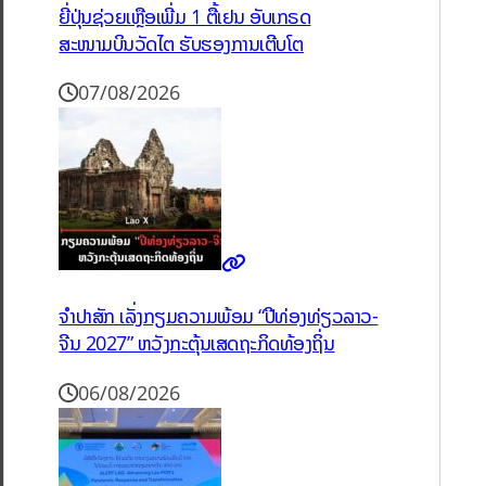
ຍີ່ປຸ່ນຊ່ວຍເຫຼືອເພີ່ມ 1 ຕື້ເຢນ ອັບເກຣດ
ສະໜາມບິນວັດໄຕ ຮັບຮອງການເຕີບໂຕ
07/08/2026
ຈຳປາສັກ ເລັ່ງກຽມຄວາມພ້ອມ “ປີທ່ອງທ່ຽວລາວ-
ຈີນ 2027” ຫວັງກະຕຸ້ນເສດຖະກິດທ້ອງຖິ່ນ
06/08/2026