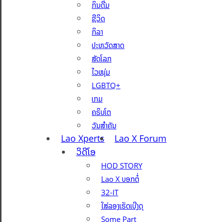
ກິນດື່ມ
ຊີວິດ
ກິລາ
ປະຫວັດສາດ
ສັດໂລກ
ໄວໜຸ່ມ
LGBTQ+
ເກມ
ຄຣິບໂຕ
ວັນສຳຄັນ
Lao Xperts
Lao X Forum
ວິດີໂອ
HOD STORY
Lao X ບອກຕໍ່
32-IT
ໃສ່ລອງເຮັດເບີງດຸ
Some Part