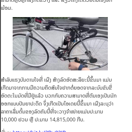
ພ້ອມ.
ສຳລັບແຮງບັນດານໃຈທີ່ ເຜິງ ສ້າງລົດອັດສະລິຍະນີ້ຂຶ້ນມາ ແມ່ນ
ເກີດມາຈາກການມີຄວາມຄິດສົນໃຈຢາກຕໍ່ຍອດຈາກລະບົບຂັບຂີ່
ອັດຕະໂນມັດທີ່ມີຢູ່ແລ້ວ ບວກກັບຄວາມສາມາດທີ່ຕົນເອງເປັນນັກ
ອອກແບບປັນຍາປະດິດ ຈຶ່ງເກີດເປັນໄອເດຍນີ້ຂຶ້ນມາ ເຜິງລະບຸວ່າ
ລາຄາເລີ່ມຕົ້ນຂອງລົດຄັນນີ້ທີ່ຈະວາງຈຳໜ່າຍແມ່ນປະມານ
10,000 ຢວນ ຫຼື ປະມານ 14,815,000 ກີບ.