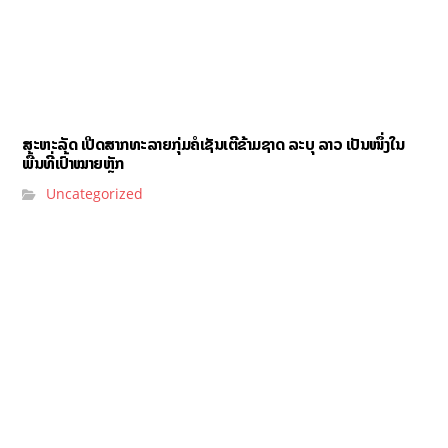
ສະຫະລັດ ເປີດສາກທະລາຍກຸ່ມຄໍເຊັນເຕີຂ້າມຊາດ ລະບຸ ລາວ ເປັນໜຶ່ງໃນ
ພື້ນທີ່ເປົ້າໝາຍຫຼັກ
Uncategorized