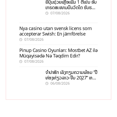
ຍີ່ປຸ່ນຊ່ວຍເຫຼືອເພີ່ມ 1 ຕື້ເຢນ ອັບ
ເກຣດສະໜາມບິນວັດໄຕ ຮັບຮອງ
ການເຕີບໂຕ
07/08/2026
Nya casino utan svensk licens som
accepterar Swish: En jämförelse
07/08/2026
Pinup Casino Oyunları: Mostbet AZ ilə
Müqayisədə Nə Təqdim Edir?
07/08/2026
ຈຳປາສັກ ເລັ່ງກຽມຄວາມພ້ອມ “ປີ
ທ່ອງທ່ຽວລາວ-ຈີນ 2027” ຫວັງ
ກະຕຸ້ນເສດຖະກິດທ້ອງຖິ່ນ
06/08/2026