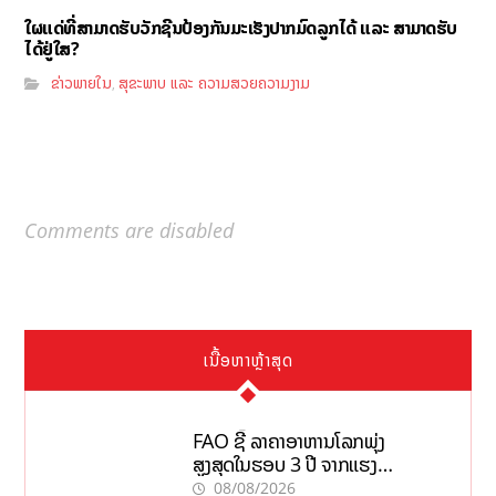
ໃຜແດ່ທີ່ສາມາດຮັບວັກຊີນປ້ອງກັນມະເຮັງປາກມົດລູກໄດ້ ແລະ ສາມາດຮັບ
ໄດ້ຢູ່ໃສ?
ຂ່າວພາຍໃນ
ສຸຂະພາບ ແລະ ຄວາມສວຍຄວາມງາມ
,
Comments are disabled
ເນື້ອຫາຫຼ້າສຸດ
FAO ຊີ້ ລາຄາອາຫານໂລກພຸ່ງ
ສູງສຸດໃນຮອບ 3 ປີ ຈາກແຮງ
ກົດດັນຂອງສົງຄາມ, El nino
08/08/2026