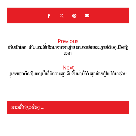
Previous
ເກີບຮັກໂລກ! ເກີບແຕະທີ່ເຮັດມາຈາກສາຫຼ່າຍ ສາມາດຍ່ອຍສະຫຼາຍໄດ້ເອງເມື່ອເຖິງ
ເວລາ!
Next
ງູເສຍຫຼັກຕົກລົງໜອງນໍ້າທີ່ມີຄວາມສູງ ຈົນຂຶ້ນຝັ່ງບໍ່ໄດ້ ສຸດທ້າຍກູ້ໄພໄດ້ມາຊ່ວຍ
ຂ່າວທີ່ກ່ຽວຂ້ອງ ...