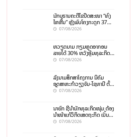
ນັກບູຮານຄະດີໄຂປິດສະໜາ “ທົ່ງ
ໄຫຫີນ” ຫຼັງພົບໂຄງກະດູກ 37
ຄົນໃນຫີນຍັກ
07/08/2026
ຫວຽດນາມ ກຽມຫຼຸດອາກອນ
ລາຍໄດ້ 30% ຫວັງອູ້ມທຸລະກິດ
ຂະໜາດນ້ອຍ ແລະ ຈຸນລະ
07/08/2026
ວິສາຫະກິດ
ລົງນາມສຶກສາໂຄງການ ນິຄົມ
ອຸດສາຫະກຳວຽງຈັນ-ໄຊທານີ ຕັ້ງ
ເປົ້າດຶງທຶນ 150 ລ້ານໂດລາ, ສ້າງ
07/08/2026
ວຽກ 5.000 ຕຳແໜ່ງ
ນາຍົກ ຊີ້ນຳນັກທຸລະກິດໜຸ່ມ ຕ້ອງ
ນຳໜ້າແກ້ວິກິດເສດຖະກິດ ເນັ້ນດຶງ
ທຶນສາກົນ, ຫັນສູ່ດິຈິຕອນ
07/08/2026