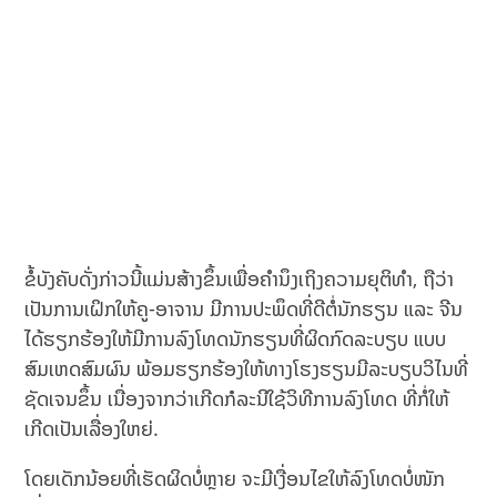
ຂໍ້ບັງຄັບດັ່ງກ່າວນີ້ແມ່ນສ້າງຂຶ້ນເພື່ອຄຳນຶງເຖິງຄວາມຍຸຕິທຳ, ຖືວ່າ
ເປັນການເຝິກໃຫ້ຄູ-ອາຈານ ມີການປະພຶດທີ່ດີຕໍ່ນັກຮຽນ ແລະ ຈີນ
ໄດ້ຮຽກຮ້ອງໃຫ້ມີການລົງໂທດນັກຮຽນທີ່ຜິດກົດລະບຽບ ແບບ
ສົມເຫດສົມຜົນ ພ້ອມຮຽກຮ້ອງໃຫ້ທາງໂຮງຮຽນມີລະບຽບວິໄນທີ່
ຊັດເຈນຂຶ້ນ ເນື່ອງຈາກວ່າເກີດກໍລະນີໃຊ້ວິທີການລົງໂທດ ທີ່ກໍ່ໃຫ້
ເກີດເປັນເລື່ອງໃຫຍ່.
ໂດຍເດັກນ້ອຍທີ່ເຮັດຜິດບໍ່ຫຼາຍ ຈະມີເງື່ອນໄຂໃຫ້ລົງໂທດບໍ່ໜັກ