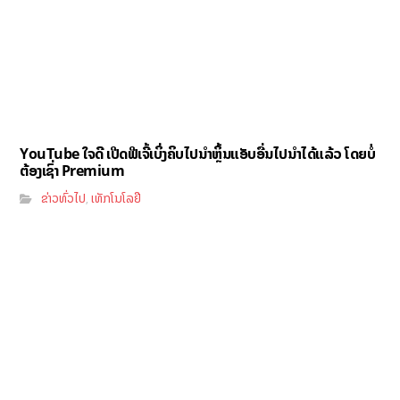
YouTube ໃຈດີ ເປີດຟີເຈີ້ເບິ່ງຄິບໄປນຳຫຼິ້ນແອັບອື່ນໄປນຳໄດ້ແລ້ວ ໂດຍບໍ່
ຕ້ອງເຊົ່າ Premium
ຂ່າວທົ່ວໄປ
ເທັກໂນໂລຢີ
,