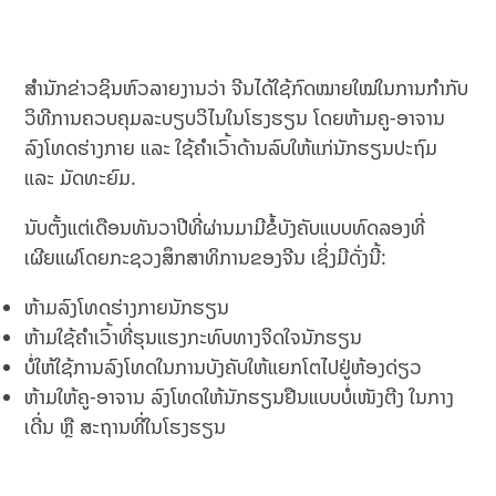
ສຳນັກຂ່າວຊິນຫົວລາຍງານວ່າ ຈີນໄດ້ໃຊ້ກົດໝາຍໃໝ່ໃນການກຳກັບ
ວິທີການຄວບຄຸມລະບຽບວິໄນໃນໂຮງຮຽນ ໂດຍຫ້າມຄູ-ອາຈານ
ລົງໂທດຮ່າງກາຍ ແລະ ໃຊ້ຄຳເວົ້າດ້ານລົບໃຫ້ແກ່ນັກຮຽນປະຖົມ
ແລະ ມັດທະຍົມ.
ນັບຕັ້ງແຕ່ເດືອນທັນວາປີທີ່ຜ່ານມາມີຂໍ້ບັງຄັບແບບທົດລອງທີ່
ເຜີຍແຜ່ໂດຍກະຊວງສຶກສາທິການຂອງຈີນ ເຊິ່ງມີດັ່ງນີ້:
ຫ້າມລົງໂທດຮ່າງກາຍນັກຮຽນ
ຫ້າມໃຊ້ຄຳເວົ້າທີ່ຮຸນແຮງກະທົບທາງຈິດໃຈນັກຮຽນ
ບໍ່ໃຫ້ໃຊ້ການລົງໂທດໃນການບັງຄັບໃຫ້ແຍກໂຕໄປຢູ່ຫ້ອງດ່ຽວ
ຫ້າມໃຫ້ຄູ-ອາຈານ ລົງໂທດໃຫ້ນັກຮຽນຢືນແບບບໍ່ເໜັງຕີງ ໃນກາງ
ເດີ່ນ ຫຼື ສະຖານທີ່ໃນໂຮງຮຽນ