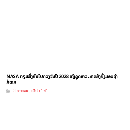
NASA ກຽມສົ່ງຄົນໄປດວງຈັນປີ 2028 ເຖິງຊຸດອາວະກາດຍັງສົ່ງມອບຊ້າ
ກໍຕາມ
ວິທະຍາສາດ
ເທັກໂນໂລຢີ
,