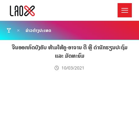
ຂ່າວຕ່າງປະເທດ
ຈີນອອກກົດບັງຄັບ ຫ້າມໃຫ້ຄູ-ອາຈານ ຕີ ຫຼື ດ່ານັກຮຽນປະຖົມ
ແລະ ມັດທະຍົມ
10/03/2021