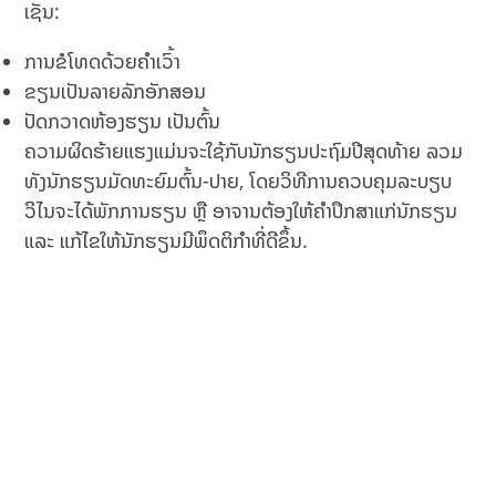
ເຊັ່ນ:
ການຂໍໂທດດ້ວຍຄຳເວົ້າ
ຂຽນເປັນລາຍລັກອັກສອນ
ປັດກວາດຫ້ອງຮຽນ ເປັນຕົ້ນ
ຄວາມຜິດຮ້າຍແຮງແມ່ນຈະໃຊ້ກັບນັກຮຽນປະຖົມປີສຸດທ້າຍ ລວມ
ທັງນັກຮຽນມັດທະຍົມຕົ້ນ-ປາຍ, ໂດຍວິທີການຄວບຄຸມລະບຽບ
ວິໄນຈະໄດ້ພັກການຮຽນ ຫຼື ອາຈານຕ້ອງໃຫ້ຄຳປຶກສາແກ່ນັກຮຽນ
ແລະ ແກ້ໄຂໃຫ້ນັກຮຽນມີພຶດຕິກຳທີ່ດີຂຶ້ນ.