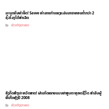
ມະນຸດຄົນທຳອິດ! Sawe ທຳລາຍກຳແພງແລ່ນມາຣາທອນຕ່ຳກວ່າ 2
ຊົ່ວໂມງໄດ້ສຳເລັດ
ຂ່າວຕ່າງປະເທດ
ອັງກິດສ້າງປະຫວັດສາດ! ຜ່ານກົດໝາຍແບນຢາສູບຕະຫຼອດຊີວິດ ສຳລັບຜູ້
ທີ່ເກີດຫຼັງປີ 2008
ຂ່າວຕ່າງປະເທດ