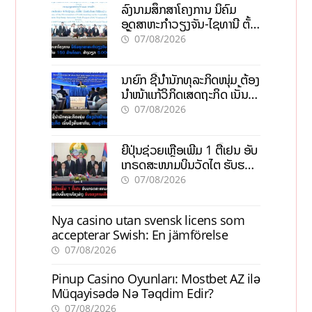
ລົງນາມສຶກສາໂຄງການ ນິຄົມ
ອຸດສາຫະກຳວຽງຈັນ-ໄຊທານີ ຕັ້ງ
ເປົ້າດຶງທຶນ 150 ລ້ານໂດລາ, ສ້າງ
07/08/2026
ວຽກ 5.000 ຕຳແໜ່ງ
ນາຍົກ ຊີ້ນຳນັກທຸລະກິດໜຸ່ມ ຕ້ອງ
ນຳໜ້າແກ້ວິກິດເສດຖະກິດ ເນັ້ນດຶງ
ທຶນສາກົນ, ຫັນສູ່ດິຈິຕອນ
07/08/2026
ຍີ່ປຸ່ນຊ່ວຍເຫຼືອເພີ່ມ 1 ຕື້ເຢນ ອັບ
ເກຣດສະໜາມບິນວັດໄຕ ຮັບຮອງ
ການເຕີບໂຕ
07/08/2026
Nya casino utan svensk licens som
accepterar Swish: En jämförelse
07/08/2026
Pinup Casino Oyunları: Mostbet AZ ilə
Müqayisədə Nə Təqdim Edir?
07/08/2026