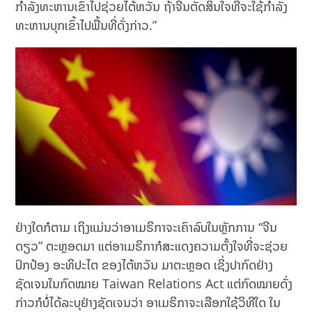
ກຳລັງທະຫານເຂົ້າໄປຊ່ວຍໄຕ້ຫວັນ ຖ້າຈີນຕັດສິນໃຈທີ່ຈະໃຊ້ກຳລັງ
ທະຫານບຸກເຂົ້າໄປພື້ນທີ່ດັ່ງກ່າວ.”
ຢ່າງໃດກໍຕາມ ເຖິງແມ່ນວ່າອາເມຣິກາຈະເຄົາລົບໃນຫຼັກການ “ຈີນ
ດຽວ” ຕະຫຼອດມາ ແຕ່ອາເມຣິກາກໍສະແດງຄວາມຕັ້ງໃຈທີ່ຈະຊ່ວຍ
ປົກປ້ອງ ອະທິປະໄຕ ຂອງໄຕ້ຫວັນ ມາຕະຫຼອດ ເຊິ່ງປາກົດຢ່າງ
ຊັດເຈນໃນກົດໝາຍ Taiwan Relations Act ແຕ່ກົດໝາຍດັ່ງ
ກ່າວກໍບໍ່ໄດ້ລະບຸຢ່າງຊັດເຈນວ່າ ອາເມຣິກາຈະເລືອກໃຊ້ວິທີໃດ ໃນ