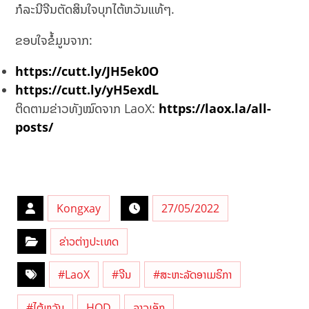
ກໍລະນີຈີນຕັດສິນໃຈບຸກໄຕ້ຫວັນແທ້ໆ.
ຂອບໃຈຂໍ້ມູນຈາກ:
https://cutt.ly/JH5ek0O
https://cutt.ly/yH5exdL
ຕິດຕາມຂ່າວທັງໝົດຈາກ LaoX:
https://laox.la/all-
posts/
Kongxay
27/05/2022
ຂ່າວຕ່າງປະເທດ
#LaoX
#ຈີນ
#ສະຫະລັດອາເມຣິກາ
#ໄຕ້ຫວັນ
HOD
ລາວເອັກ