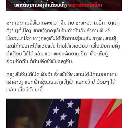
ສະຖານະການຂໍ້ພິພາດລະຫວ່າງຈີນ ກັບ ສະຫະລັດ ເມຣິກາ ຍັງເຄັ່ງ
ຕຶງຢ່າງຕໍ່ເນື່ອງ ພາຍຫຼັງກອງທັບ​ຈີນ​ກ່າວ​ໃນ​ວັນ​ອັງຄານ​ທີ 25
ພຶດສະພາ​ນີ້​ວ່າ ທາງກອງທັບ​ໄດ້​ເຮັດການ​ຊ້ອມ​ຮົບ​ທາງ​ທະຫານ​ຢູ່​
ເຂດ​ໃກ້​ກັບ​ເກາະ​ໄຕ້​ຫວັນແທ້. ໂດຍໃຫ້ເຫດຜົນວ່າ ເພື່ອເປັນການສົ່ງ
ຄຳເຕືອນ ໃຫ້ໄຕ້ຫວັນ ແລະ ສະຫະລັດອາເມຣິກາ ທີ່ຈະສົມຮູ້
ຮ່ວມຄິດກັນ ຕໍ່ຕ້ານອິດທິພົນຂອງຈີນ.
ກອງທັບຈີນໄດ້ເປີດເຜີຍວ່າ ເຈົ້າໜ້າທີ່ທະຫານໄດ້ມີການອອກຍາມ
ເຝົ້າລະວັງ ແລະ ຝຶກຊ້ອມຮົບທັງເທິງຟ້າ ແລະ ໜ້ານໍ້າອ້ອມໆ ໄຕ້
ຫວັນ ເມື່ອບໍ່ດົນມານີ້.