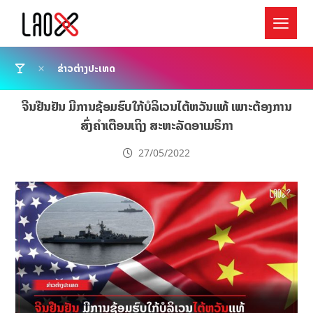
ຂ່າວຕ່າງປະເທດ
ຈີນຢືນຢັນ ມີການຊ້ອມຮົບໃກ້ບໍລິເວນໄຕ້ຫວັນແທ້ ເພາະຕ້ອງການ
ສົ່ງຄຳເຕືອນເຖິງ ສະຫະລັດອາເມຣິກາ
27/05/2022