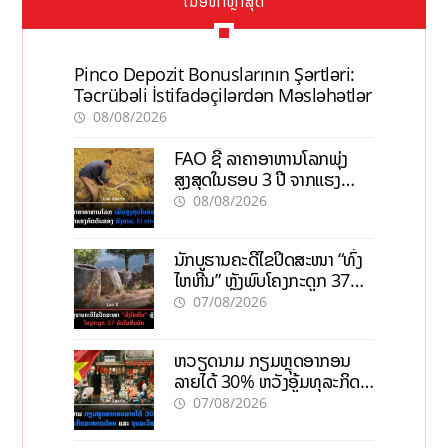
ເນື້ອຫາຫຼ້າສຸດ
Pinco Depozit Bonuslarının Şərtləri:
Təcrübəli İstifadəçilərdən Məsləhətlər
08/08/2026
FAO ຊີ້ ລາຄາອາຫານໂລກພຸ່ງ
ສູງສຸດໃນຮອບ 3 ປີ ຈາກແຮງ
ກົດດັນຂອງສົງຄາມ, El nino
08/08/2026
ນັກບູຮານຄະດີໄຂປິດສະໜາ “ທົ່ງ
ໄຫຫີນ” ຫຼັງພົບໂຄງກະດູກ 37
ຄົນໃນຫີນຍັກ
07/08/2026
ຫວຽດນາມ ກຽມຫຼຸດອາກອນ
ລາຍໄດ້ 30% ຫວັງອູ້ມທຸລະກິດ
ຂະໜາດນ້ອຍ ແລະ ຈຸນລະ
07/08/2026
ວິສາຫະກິດ