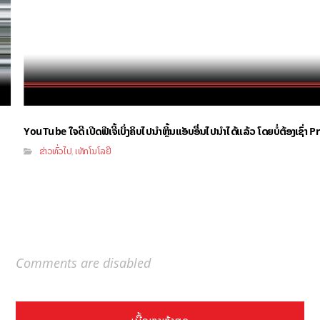
YouTube ໃຈດີ ເປີດຟີເຈີ້ເບິ່ງຄິບໄປນຳຫຼິ້ນແອັບອື່ນໄປນຳໄດ້ແລ້ວ ໂດຍບໍ່ຕ້ອງເຊົ່
ຂ່າວທົ່ວໄປ
ເທັກໂນໂລຢີ
,
Comments are disabled