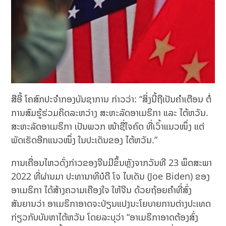
ສືອີ້ ໂຄສົກປະຈຳກອງບັນຊາການ ກ່າວວ່າ: “ສິ່ງນີ້ຖືເປັນຄຳເຕືອນ ຕໍ່
ການສົມຮູ້ຮ່ວມຄິດລະຫວ່າງ ສະຫະລັດອາເມຣິກາ ແລະ ໄຕ້ຫວັນ.
ສະຫະລັດອາເມຣິກາ ເປັນພວກ ໜ້າຊື່ໃຈຄົດ ທີ່ເວົ້າແນວໜຶ່ງ ແຕ່
ພັດເຮັດອີກແນວໜຶ່ງ ໃນປະເດັນຂອງ ໄຕ້ຫວັນ.”
ການເຄື່ອນໄຫວດັ່ງກ່າວຂອງຈີນມີຂຶ້ນຫຼັງຈາກວັນທີ 23 ພຶດສະພາ
2022 ທີ່ຜ່ານມາ ປະທານາທິບໍດີ ໂຈ ໄບເດັນ (Joe Biden) ຂອງ
ອາເມຣິກາ ໄດ້ສ້າງຄວາມເຄືອງໃຈ ໃຫ້ຈີນ ດ້ວຍຖ້ອຍຄຳທີ່ສົ່ງ
ສັນຍານວ່າ ອາເມຣິກາອາດ​ຈະ​ປ່ຽນ​ແປງ​ນະ​ໂຍບາຍ​ການ​ຕ່າງປະ​ເທດ​
ກ່ຽວ​ກັບ​ບັນຫາ​ໄຕ້​ຫວັນ ໂດຍລະບຸວ່າ “ອາເມຣິກາອາດຕ້ອງສົ່ງ