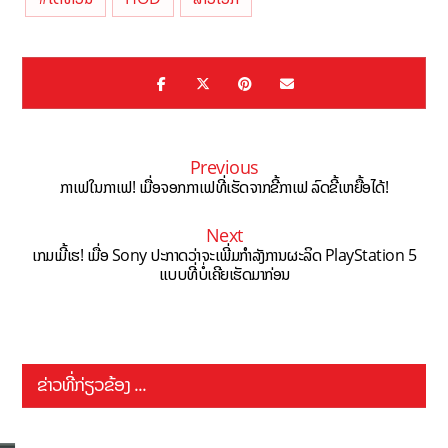
Previous
ກາເຟໃນກາເຟ! ເມື່ອຈອກກາເຟທີ່ເຮັດຈາກຂີ້ກາເຟ ລົດຂີ້ເຫຍື້ອໄດ້!
Next
ເກມເມີ້ເຮ! ເມື່ອ Sony ປະກາດວ່າຈະເພີ່ມກຳລັງການຜະລິດ PlayStation 5
ແບບທີ່ບໍ່ເຄີຍເຮັດມາກ່ອນ
ຂ່າວທີ່ກ່ຽວຂ້ອງ ...