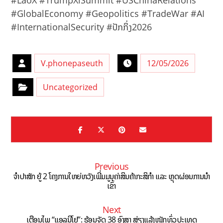
#LaoX #TrumpXiSummit #USChinaRelations
#GlobalEconomy #Geopolitics #TradeWar #AI
#InternationalSecurity #ປັກກິ່ງ2026
V.phonepaseuth
12/05/2026
Uncategorized
Previous
ຈຳປາສັກ ຍູ້ 2 ໂຄງການໃຫຍ່ຫວັງເພີ່ມມູນຄ່າສິນຄ້າກະສິກຳ ແລະ ຫຼຸດຜ່ອນການນຳ
ເຂົ້າ
Next
ເຕືອນໄພ “ແອລນີໂຢ”: ຮ້ອນຈັດ 38 ອົງສາ ສ່ຽງແລ້ງໜັກທົ່ວປະເທດ