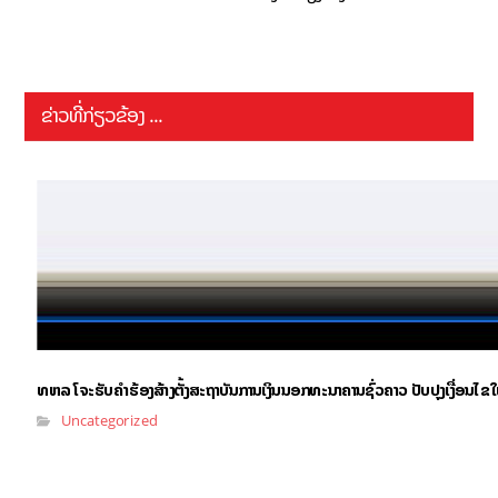
ຂ່າວທີ່ກ່ຽວຂ້ອງ ...
ທຫລ ໂຈະຮັບຄຳຮ້ອງສ້າງຕັ້ງສະຖາບັນການເງິນນອກທະນາຄານຊົ່ວຄາວ ປັບປຸງເງື່ອນໄຂ
Uncategorized