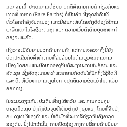
ນອກຈາກນີ້, ປະເດັນການຕໍ່ສັນຍາຢຸດຕິສົງຄາມການຄ້າກ່ຽວກັບແຮ່
ທາດທີ່ຫາຍາກ (Rare Earths) ກໍ່ເປັນອີກໜຶ່ງຈຸດສຳຄັນທີ່
ທົ່ວໂລກກຳລັງຈັບຕາມອງ ເພາະມີຜົນກະທົບໂດຍກົງຕໍ່ຕ່ອງໂສ້ການ
ຜະລິດເຕັກໂນໂລຊີລະດັບສູງ ແລະ ຄວາມໝັ້ນຄົງດ້ານອຸດສາຫະກຳ
ຂອງສະຫະລັດ.
ເຖິງວ່າຈະມີສັນຍານບວກດ້ານການຄ້າ, ແຕ່ການເຈລະຈາຄັ້ງນີ້ຍັງ
ຕ້ອງປະເຊີນກັບສິ່ງທ້າທາຍທີ່ຊັບຊ້ອນໃນດ້ານພູມສັນຖານການ
ເມືອງ ໂດຍສະເພາະບົດບາດຂອງຈີນຕໍ່ສະຖານະການໃນອີຣານ ແລະ
ລັດເຊຍ ເຊິ່ງລັດຖະບານທຣຳພະຍາຍາມກົດດັນໃຫ້ປັກກິ່ງໃຊ້ສິດທິ
ແລະ ອິດທິພົນທາງການທູດໃນການຢຸດຕິຄວາມຂັດແຍ້ງໃນຕາເວັນ
ອອກກາງ.
ໃນຂະນະດຽວກັນ, ປະເດັນເລື່ອງໄຕ້ຫວັນ ແລະ ການຄວບຄຸມ
ອາວຸດນິວເຄຼຍ ຍັງຄົງເປັນຈຸດທີ່ເຫັນຕ່າງຢ່າງຮຸນແຮງ ໂດຍທີ່ຈີນຍັງ
ສະແດງທ່າທີແຂງກ້າ ແລະ ບໍ່ເຕັມໃຈທີ່ຈະຫາລືກ່ຽວກັບຄັງອາວຸດ
ຂອງຕົນ. ຍິ່ງໄປກວ່ານັ້ນ, ການເປີດຊ່ອງທາງການສື່ສານດ້ານປັນຍາ