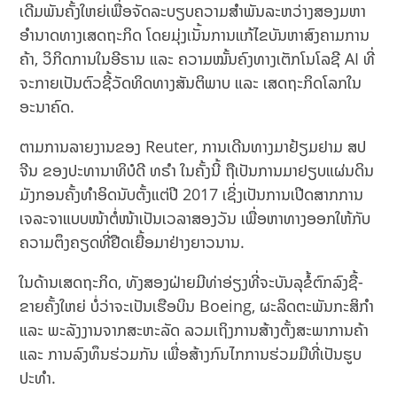
ເດີມພັນຄັ້ງໃຫຍ່ເພື່ອຈັດລະບຽບຄວາມສຳພັນລະຫວ່າງສອງມຫາ
ອຳນາດທາງເສດຖະກິດ ໂດຍມຸ່ງເນັ້ນການແກ້ໄຂບັນຫາສົງຄາມການ
ຄ້າ, ວິກິດການໃນອີຣານ ແລະ ຄວາມໝັ້ນຄົງທາງເຕັກໂນໂລຊີ AI ທີ່
ຈະກາຍເປັນຕົວຊີ້ວັດທິດທາງສັນຕິພາບ ແລະ ເສດຖະກິດໂລກໃນ
ອະນາຄົດ.
ຕາມການລາຍງານຂອງ Reuter, ການເດີນທາງມາຢ້ຽມຢາມ ສປ
ຈີນ ຂອງປະທານາທິບໍດີ ທຣຳ ໃນຄັ້ງນີ້ ຖືເປັນການມາຢຽບແຜ່ນດິນ
ມັງກອນຄັ້ງທຳອິດນັບຕັ້ງແຕ່ປີ 2017 ເຊິ່ງເປັນການເປີດສາກການ
ເຈລະຈາແບບໜ້າຕໍ່ໜ້າເປັນເວລາສອງວັນ ເພື່ອຫາທາງອອກໃຫ້ກັບ
ຄວາມຕຶງຄຽດທີ່ຢືດເຍື້ອມາຢ່າງຍາວນານ.
ໃນດ້ານເສດຖະກິດ, ທັງສອງຝ່າຍມີທ່າອ່ຽງທີ່ຈະບັນລຸຂໍ້ຕົກລົງຊື້-
ຂາຍຄັ້ງໃຫຍ່ ບໍ່ວ່າຈະເປັນເຮືອບິນ Boeing, ຜະລິດຕະພັນກະສິກຳ
ແລະ ພະລັງງານຈາກສະຫະລັດ ລວມເຖິງການສ້າງຕັ້ງສະພາການຄ້າ
ແລະ ການລົງທຶນຮ່ວມກັນ ເພື່ອສ້າງກົນໄກການຮ່ວມມືທີ່ເປັນຮູບ
ປະທຳ.