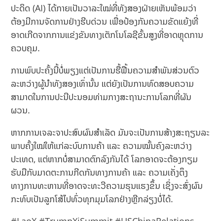
ປະດິດ (AI) ໄດ້ກາຍເປັນວາລະໃໝ່ທີ່ທັງສອງຝ່າຍເຫັນພ້ອມວ່າ
ຕ້ອງມີການຈັດການຢ່າງຮີບດ່ວນ ເພື່ອປ້ອງກັນຄວາມຂັດແຍ້ງທີ່
ອາດເກີດຈາກການແຂ່ງຂັນທາງເຕັກໂນໂລຊີຂັ້ນສູງທີ່ອາດຫຼຸດການ
ຄວບຄຸມ.
ການພົບປະຄັ້ງນີ້ບໍ່ພຽງແຕ່ເປັນການຮື້ຟື້ນຄວາມສຳພັນສ່ວນຕົວ
ລະຫວ່າງຜູ້ນຳທັງສອງເທົ່ານັ້ນ ແຕ່ຍັງເປັນການທົດສອບຄວາມ
ສາມາດໃນການປະນີປະນອມທ່າມກາງສະຖານະການໂລກທີ່ຜັນ
ຜວນ.
ຫາກການເຈລະຈາປະສົບຜົນສຳເລັດ ມັນຈະເປັນການສ້າງສະຖຽນລະ
ພາບຄັ້ງໃໝ່ໃຫ້ແກ່ລະບົບການຄ້າ ແລະ ຄວາມໝັ້ນຄົງລະຫວ່າງ
ປະເທດ, ແຕ່ຫາກບໍ່ສາມາດຕົກລົງກັນໄດ້ ໂລກອາດຈະຕ້ອງກຽມ
ຮັບມືກັບມາດຕະການກີດກັນທາງການຄ້າ ແລະ ຄວາມເຄັ່ງຕຶງ
ທາງການທະຫານທີ່ອາດຈະທະວີຄວາມຮຸນແຮງຂຶ້ນ ເຊິ່ງຈະສົ່ງຜົນ
ກະທົບເປັນລູກໂສ້ໄປທົ່ວທຸກມຸມໂລກຢ່າງຫຼີກລ່ຽງບໍ່ໄດ້.