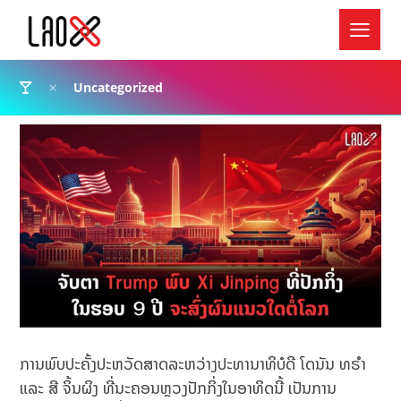
Uncategorized
ການພົບປະຄັ້ງປະຫວັດສາດລະຫວ່າງປະທານາທິບໍດີ ໂດນັນ ທຣຳ
ແລະ ສີ ຈິ້ນຜິງ ທີ່ນະຄອນຫຼວງປັກກິ່ງໃນອາທິດນີ້ ເປັນການ