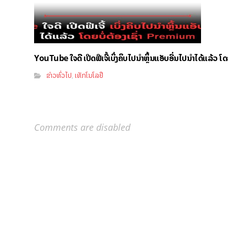
YouTube ໃຈດີ ເປີດຟີເຈີ້ເບິ່ງຄິບໄປນຳຫຼິ້ນແອັບອື່ນໄປນຳໄດ້ແລ້ວ ໂ
ຂ່າວທົ່ວໄປ
ເທັກໂນໂລຢີ
,
Comments are disabled