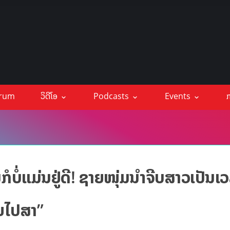
orum
ວິດີໂອ
Podcasts
Events
ກ
ມັນກໍບໍ່ແມ່ນຢູ່ດີ! ຊາຍໜຸ່ມນຳຈີບສາວເປັນເ
ອຍໄປສາ”