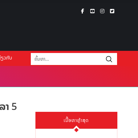
່ຽວກັບ
ວລາ 5
ເນື້ອຫາຫຼ້າສຸດ