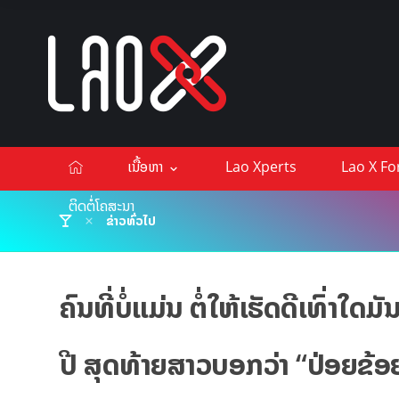
ເນື້ອຫາ
Lao Xperts
Lao X F
ຕິດຕໍ່ໂຄສະນາ
ຂ່າວທົ່ວໄປ
ຄົນທີ່ບໍ່ແມ່ນ ຕໍ່ໃຫ້ເຮັດດີເທົ່າໃດ
ປີ ສຸດທ້າຍສາວບອກວ່າ “ປ່ອຍຂ້