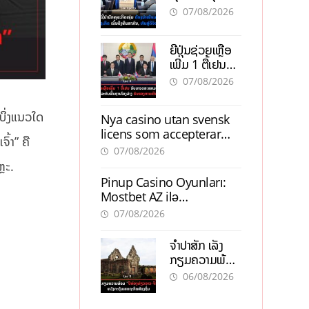
ຕ້ອງນຳໜ້າແກ້
ຕຳແໜ່ງ
07/08/2026
ວິກິດເສດຖະກິດ
ເນັ້ນດຶງທຶນ
ຍີ່ປຸ່ນຊ່ວຍເຫຼືອ
ສາກົນ, ຫັນສູ່ດິຈິ
ເພີ່ມ 1 ຕື້ເຢນ
ຕອນ
ອັບເກຣດ
07/08/2026
ສະໜາມບິນວັດ
ໄຕ ຮັບຮອງການ
ບິ່ງແນວໃດ
Nya casino utan svensk
ເຕີບໂຕ
licens som accepterar
ົ້າ” ຄື
Swish: En jämförelse
07/08/2026
ຼະ.
Pinup Casino Oyunları:
Mostbet AZ ilə
Müqayisədə Nə Təqdim
07/08/2026
Edir?
ຈຳປາສັກ ເລັ່ງ
ກຽມຄວາມພ້ອມ
“ປີທ່ອງທ່ຽວ
06/08/2026
ລາວ-ຈີນ 2027”
ຫວັງກະຕຸ້ນ