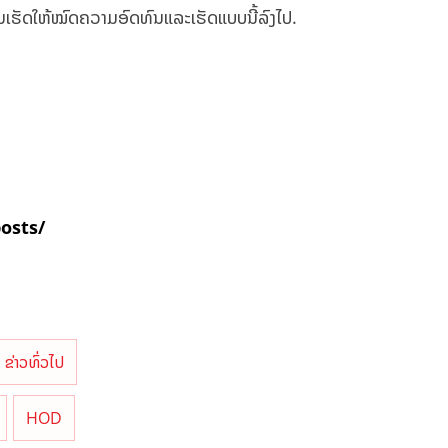
ົນເຮັດໃຫ້ໝົດຄວາມອົດທົນແລະເຮັດແບບນີ້ລົງໄປ.
posts/
ຂ່າວທົ່ວໄປ
HOD