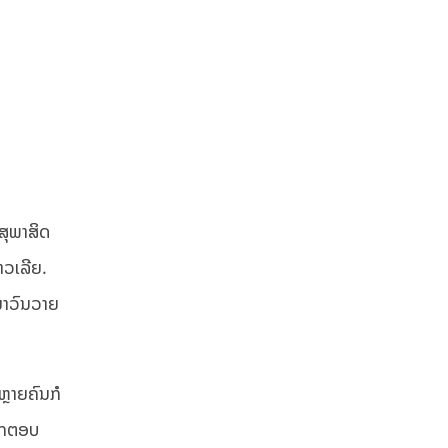
ສຸພາສິດ
າວເລີຍ.
າມາວົນວາຍ
ຫຼາຍຄົນກໍ
ຮັກຕອບ