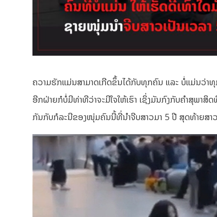
ຄວາມຮັກແມ່ນສາມາດເກີດຂຶ້ນໄດ້ກັບທຸກຄົນ ແລະ ບໍ່ແມ່ນວ່າ
ອີກຝ່າຍກໍບໍ່ມີທ່າທີວ່າຈະມີໃຈໃຫ້ເຮົາ ເຊິ່ງມັນກົງກັບຄຳສຸພາສິດ
ກັນກັບກໍລະນີຂອງໜຸ່ມຄົນນີ້ທີ່ນຳຈີບສາວມາ 5 ປີ ສຸດທ້າຍສ