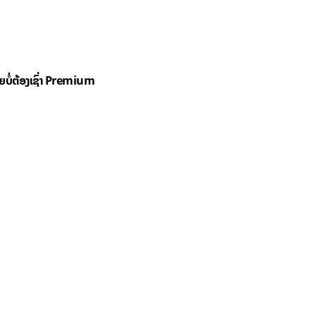
ດຍບໍ່ຕ້ອງເຊົ່າ Premium