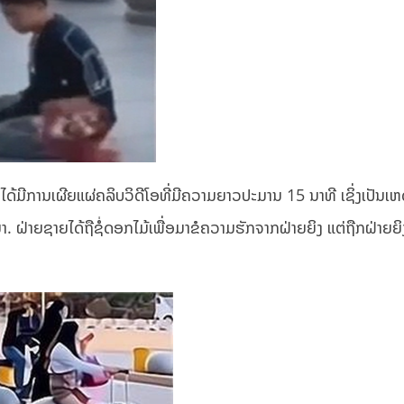
ດ້ມີການເຜີຍແຜ່ຄລິບວິດີໂອທີ່ມີຄວາມຍາວປະມານ 15 ນາທີ ເຊິ່ງເປັນ
ກາຍໄປມາ. ຝ່າຍຊາຍໄດ້ຖືຊໍ່ດອກໄມ້ເພື່ອມາຂໍຄວາມຮັກຈາກຝ່າຍຍິງ ແຕ່ຖືກຝ່າຍ