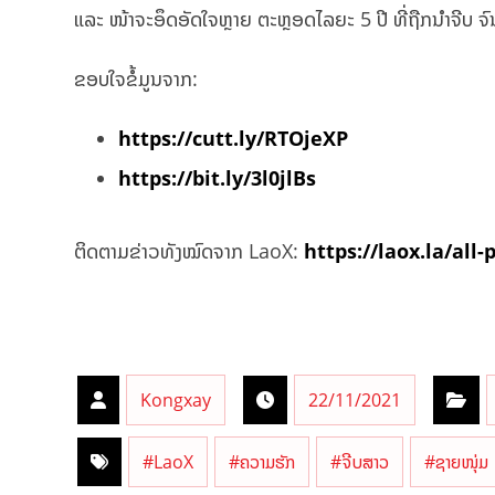
ແລະ ໜ້າຈະອຶດອັດໃຈຫຼາຍ ຕະຫຼອດໄລຍະ 5 ປີ ທີ່ຖືກນໍາຈີບ ຈ
ຂອບໃຈຂໍ້ມູນຈາກ:
https://cutt.ly/RTOjeXP
https://bit.ly/3l0jlBs
ຕິດຕາມຂ່າວທັງໝົດຈາກ LaoX:
https://laox.la/all-
Kongxay
22/11/2021
#LaoX
#ຄວາມຮັກ
#ຈີບສາວ
#ຊາຍໜຸ່ມ