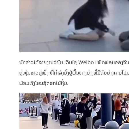
ນັກຂ່າວໄດ້ລາຍງານວ່າໃນ ເວັບໄຊ Weibo ແພັດຟອມຂອງຈີນໄ
ຄູ່ໜຸ່ມສາວຄູ່ໜຶ່ງ ທີ່ກຳລັງນັ່ງຢູ່ພື້ນທາງຍ່າງທີ່ມີຄົນຍ່າງ
ພ້ອມທັງໂຍນຊໍ່ດອກໄມ້ຖິ້ມ.