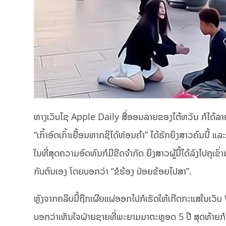
ທາງເວັບໄຊ Apple Daily ສື່ອອນລາຍຂອງໄຕ້ຫວັນ ກໍໄດ້ລາຍງ
“ເກົ້າອົດເກົ້າເຍື້ອນຫາກຊິໄດ້ທ່ອນຄຳ” ໄດ້ຮັກຍິງສາວຄົນນີ້ 
ໃນທີ່ສຸດຄວາມອົດທົນກໍມີຂີດຈໍາກັດ ຍິງສາວຜູ້ນີ້ໄດ້ລົງໄປຄຸເຂົ
ກັບຕົນເອງ ໂດຍບອກວ່າ “ຂໍຮ້ອງ ປ່ອຍຂ້ອຍໄປສາ”.
ຫຼັງຈາກຄລິບນີ້ຖືກເຜີຍແຜ່ອອກໄປກໍເຮັດໃຫ້ເກີດກະແສໃນເວັ
ບອກວ່າເຫັນໃຈຝ່າຍຊາຍທີ່ພະຍາມມາຕະຫຼອດ 5 ປີ ສຸດທ້າຍກໍຍັ