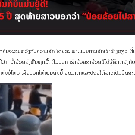
ທຸກຄົນຈະສົມຫວັງກັບຄວາມຮັກ ໂດຍສະເພາະແມ່ນການຮັກເຂົາຂ້າງດຽວ ທີ່ເ
ທີ່ວ່າ “ນ້ຳຍ້ອຍລົງຫີນທຸກມື້, ຫີນບອກ ເຊົາຍ້ອຍສາຂ້ອຍບໍ່ໄດ້ຮູ້ສຶກຫຍັງກັບເຈ
າວທົນບໍ່ໄຫວ ເລີຍບອກໃຫ້ໜຸ່ມຄົນນີ້ ຢຸດມາຫາແລະປ່ອຍໃຫ້ລາວເປັນອິດສະຫ