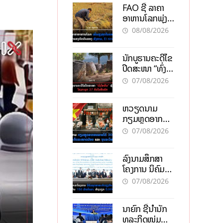
FAO ຊີ້ ລາຄາ
ອາຫານໂລກພຸ່ງ
ສູງສຸດໃນຮອບ 3
08/08/2026
ປີ ຈາກແຮງ
ກົດດັນຂອງ
ນັກບູຮານຄະດີໄຂ
ສົງຄາມ, El
ປິດສະໜາ “ທົ່ງ
nino
ໄຫຫີນ” ຫຼັງພົບ
07/08/2026
ໂຄງກະດູກ 37
ຄົນໃນຫີນຍັກ
ຫວຽດນາມ
ກຽມຫຼຸດອາກອນ
ລາຍໄດ້ 30%
07/08/2026
ຫວັງອູ້ມທຸລະກິດ
ຂະໜາດນ້ອຍ
ລົງນາມສຶກສາ
ແລະ ຈຸນລະ
ໂຄງການ ນິຄົມ
ວິສາຫະກິດ
ອຸດສາຫະກຳ
07/08/2026
ວຽງຈັນ-ໄຊທານີ
ຕັ້ງເປົ້າດຶງທຶນ
ນາຍົກ ຊີ້ນຳນັກ
150 ລ້ານໂດລາ,
ທຸລະກິດໜຸ່ມ
ສ້າງວຽກ 5.000