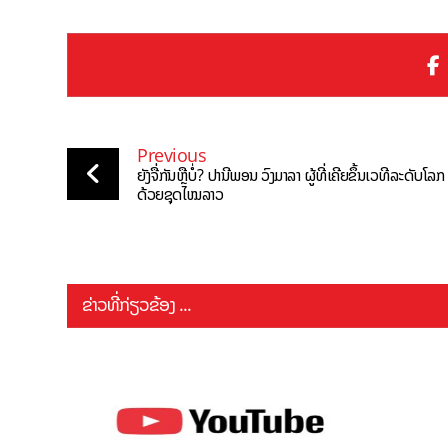
Previous
ຍັງຈື່ກັນຫຼືບໍ່? ປານີພອນ ວົງມາລາ ຜູ້ທີ່ເຄີຍຂຶ້ນເວທີລະດັບໂລກ
ດ້ວຍຊຸດໄໝລາວ
ຂ່າວທີ່ກ່ຽວຂ້ອງ ...