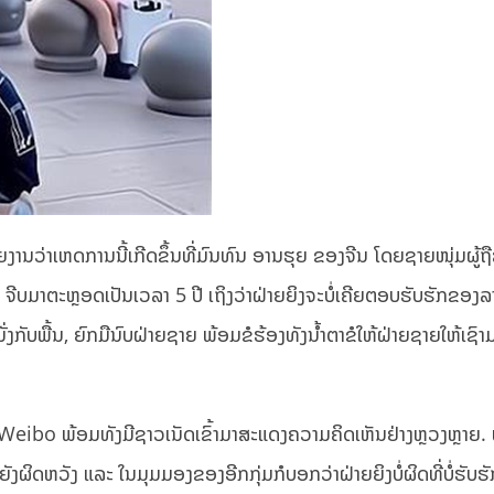
ານວ່າເຫດການນີ້ເກີດຂຶ້ນທີ່ມົນທົນ ອານຮຸຍ ຂອງຈີນ ໂດຍຊາຍໜຸ່ມຜູ້ຖື
ແລະ ຈີບມາຕະຫຼອດເປັນເວລາ 5 ປີ ເຖິງວ່າຝ່າຍຍິງຈະບໍ່ເຄີຍຕອບຮັບຮັກຂອງລ
່ານັ່ງກັບພື້ນ, ຍົກມືນົບຝ່າຍຊາຍ ພ້ອມຂໍຮ້ອງທັງນໍ້າຕາຂໍໃຫ້ຝ່າຍຊາຍໃຫ້ເຊົ
ບ Weibo ພ້ອມທັງມີຊາວເນັດເຂົ້າມາສະແດງຄວາມຄິດເຫັນຢ່າງຫຼວງຫຼາຍ. 
ງຜິດຫວັງ ແລະ ໃນມຸມມອງຂອງອີກກຸ່ມກໍບອກວ່າຝ່າຍຍິງບໍ່ຜິດທີ່ບໍ່ຮັບ