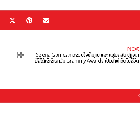
Next
Selena Gomez ກ່າວຂອບໃຈທີມງານ ແລະ ແຟນຄລັບ ຫຼັງຈາກ
ມີຊື່ໄດ້ເຂົ້າຊິງຮາງວັນ Grammy Awards ເປັນຄັ້ງທຳອິດໃນຊີວິດ