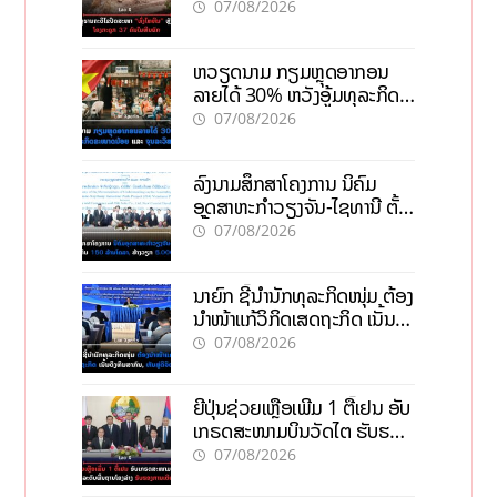
ຄົນໃນຫີນຍັກ
07/08/2026
ຫວຽດນາມ ກຽມຫຼຸດອາກອນ
ລາຍໄດ້ 30% ຫວັງອູ້ມທຸລະກິດ
ຂະໜາດນ້ອຍ ແລະ ຈຸນລະ
07/08/2026
ວິສາຫະກິດ
ລົງນາມສຶກສາໂຄງການ ນິຄົມ
ອຸດສາຫະກຳວຽງຈັນ-ໄຊທານີ ຕັ້ງ
ເປົ້າດຶງທຶນ 150 ລ້ານໂດລາ, ສ້າງ
07/08/2026
ວຽກ 5.000 ຕຳແໜ່ງ
ນາຍົກ ຊີ້ນຳນັກທຸລະກິດໜຸ່ມ ຕ້ອງ
ນຳໜ້າແກ້ວິກິດເສດຖະກິດ ເນັ້ນດຶງ
ທຶນສາກົນ, ຫັນສູ່ດິຈິຕອນ
07/08/2026
ຍີ່ປຸ່ນຊ່ວຍເຫຼືອເພີ່ມ 1 ຕື້ເຢນ ອັບ
ເກຣດສະໜາມບິນວັດໄຕ ຮັບຮອງ
ການເຕີບໂຕ
07/08/2026