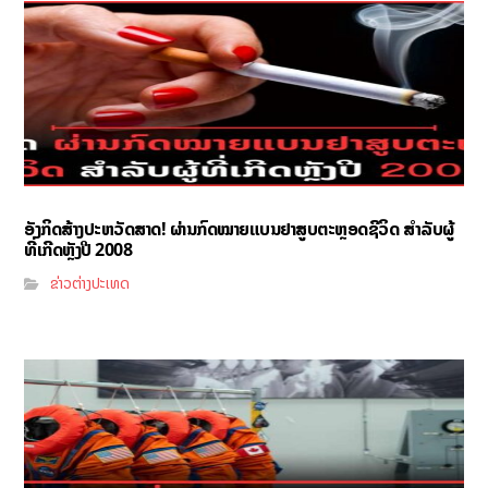
ອັງກິດສ້າງປະຫວັດສາດ! ຜ່ານກົດໝາຍແບນຢາສູບຕະຫຼອດຊີວິດ ສຳລັບຜູ້
ທີ່ເກີດຫຼັງປີ 2008
ຂ່າວຕ່າງປະເທດ