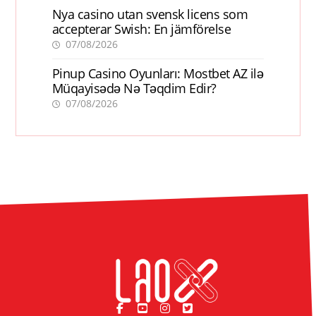
Nya casino utan svensk licens som
accepterar Swish: En jämförelse
07/08/2026
Pinup Casino Oyunları: Mostbet AZ ilə
Müqayisədə Nə Təqdim Edir?
07/08/2026