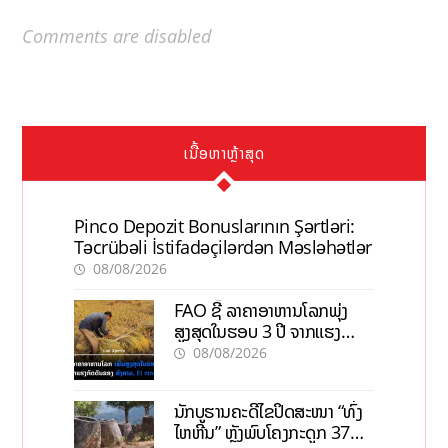
Comments are disabled
ເນື້ອຫາຫຼ້າສຸດ
Pinco Depozit Bonuslarının Şərtləri:
Təcrübəli İstifadəçilərdən Məsləhətlər
08/08/2026
FAO ຊີ້ ລາຄາອາຫານໂລກພຸ່ງ
ສູງສຸດໃນຮອບ 3 ປີ ຈາກແຮງ
ກົດດັນຂອງສົງຄາມ, El nino
08/08/2026
ນັກບູຮານຄະດີໄຂປິດສະໜາ “ທົ່ງ
ໄຫຫີນ” ຫຼັງພົບໂຄງກະດູກ 37