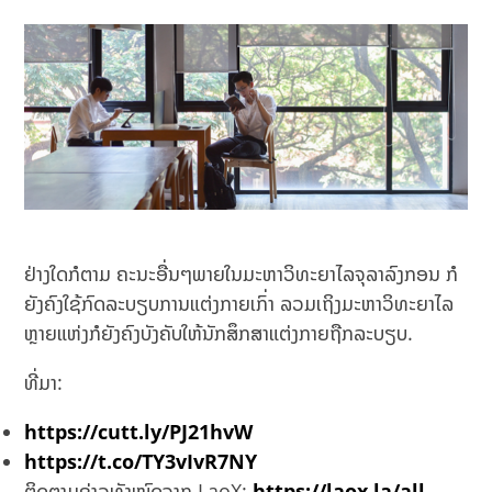
ຢ່າງໃດກໍຕາມ ຄະນະອື່ນໆພາຍໃນມະຫາວິທະຍາໄລຈຸລາລົງກອນ ກໍ
ຍັງຄົງໃຊ້ກົດລະບຽບການແຕ່ງກາຍເກົ່າ ລວມເຖິງມະຫາວິທະຍາໄລ
ຫຼາຍແຫ່ງກໍຍັງຄົງບັງຄັບໃຫ້ນັກສຶກສາແຕ່ງກາຍຖືກລະບຽບ.
ທີ່ມາ:
https://cutt.ly/PJ21hvW
https://t.co/TY3vIvR7NY
ຕິດຕາມຂ່າວທັງໝົດຈາກ LaoX:
https://laox.la/all-