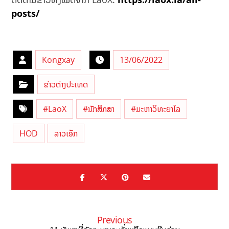
posts/
Kongxay
13/06/2022
ຂ່າວຕ່າງປະເທດ
#LaoX
#ນັກສຶກສາ
#ມະຫາວິທະຍາໄລ
HOD
ລາວເອັກ
Previous