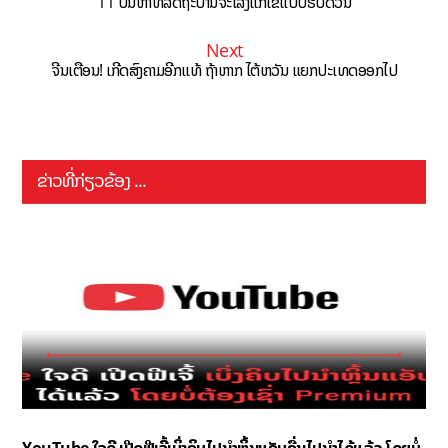
11 ບັນຫາທີ່ລັດຖະບານຈະເລັ່ງແກ້ໄຂແບບຮີບດ່ວນ
Next
ຈີນເຕືອນ! ເກີດສົງຄາມອີກແທ້ ຖ້າຫາກ ໄຕ້ຫວັນ ແຍກປະເທດອອກໄປ
ຂ່າວທີ່ກ່ຽວຂ້ອງ ...
YouTube ໃຈດີ ເປີດຟີເຈີ້ເບິ່ງຄິບໄປນຳຫຼິ້ນແອັບອື່ນໄປນຳໄດ້ແລ້ວ ໂດຍບໍ່