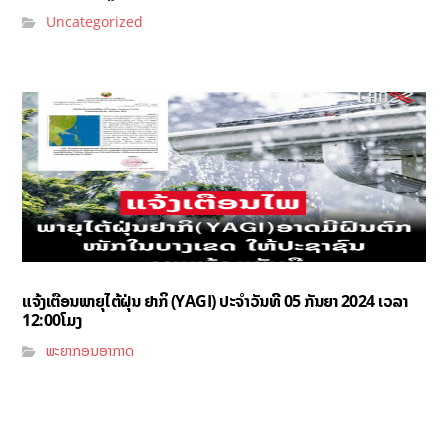
Uncategorized
ແຈ້ງເຕືອນພາຍຸໄຕ້ຝຸ່ນ ຢາກິ (YAGI)​ ປະຈໍາວັນທີ 05 ກັນຍາ 2024 ເວລາ
12:00ໂມງ
ພະຍາກອນອາກາດ