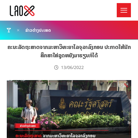
ຂ່າວຕ່າງປະເທດ
ຄະນະລັດຖະສາດຈາກມະຫາວິທະຍາໄລຈຸລາລົງກອນ ປະກາດໃຫ້ນັກ
ສຶກສາໃສ່ຊຸດຫຍັງມາຮຽນກໍໄດ້
13/06/2022