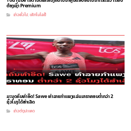
ຕ້ອງເຊົ່າ Premium
ຂ່າວທົ່ວໄປ
ເທັກໂນໂລຢີ
,
ມະນຸດຄົນທຳອິດ! Sawe ທຳລາຍກຳແພງແລ່ນມາຣາທອນຕ່ຳກວ່າ 2
ຊົ່ວໂມງໄດ້ສຳເລັດ
ຂ່າວຕ່າງປະເທດ