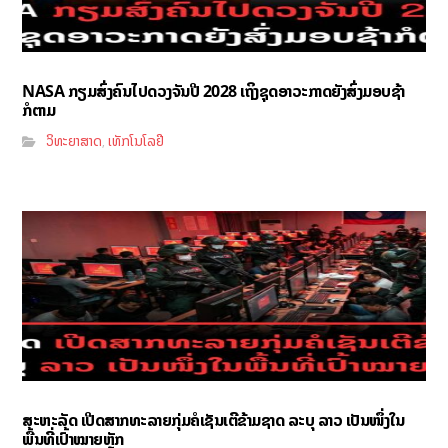
NASA ກຽມສົ່ງຄົນໄປດວງຈັນປີ 2028 ເຖິງຊຸດອາວະກາດຍັງສົ່ງມອບຊ້າ
ກໍຕາມ
ວິທະຍາສາດ
ເທັກໂນໂລຢີ
,
ສະຫະລັດ ເປີດສາກທະລາຍກຸ່ມຄໍເຊັນເຕີຂ້າມຊາດ ລະບຸ ລາວ ເປັນໜຶ່ງໃນ
ພື້ນທີ່ເປົ້າໝາຍຫຼັກ