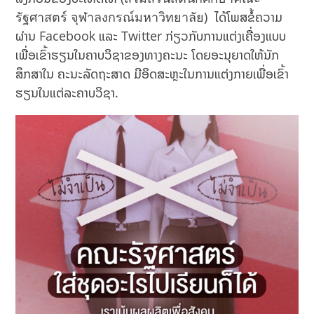
รัฐศาสตร์ จุฬาลงกรณ์มหาวิทยาลัย) ໄດ້ໂພສຂໍ້ຄວາມ
ຜ່ານ Facebook ແລະ Twitter ກ່ຽວກັບການແຕ່ງເຄື່ອງແບບ
ເພື່ອເຂົ້າຮຽນໃນຄາບວິຊາຂອງທາງຄະນະ ໂດຍອະນຸຍາດໃຫ້ນັກ
ສຶກສາໃນ ຄະນະລັດຖະສາດ ມີອິດສະຫຼະໃນການແຕ່ງກາຍເພື່ອເຂົ້າ
ຮຽນໃນແຕ່ລະຄາບວິຊາ.