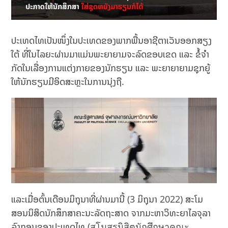
ປະເທດໄທເປັນໜຶ່ງໃນປະເທດຂອງພາກພື້ນອາຊີຕາເວັນອອກສຽງ
ໃຕ້ ທີ່ໃນໄລຍະຜ່ານມາແມ່ນພະຍາຍາມຈະລົດຂອບເຂດ ແລະ ຂໍ້ຈໍາ
ກັດໃນເລື່ອງການແຕ່ງກາຍຂອງນັກຮຽນ ແລະ ພະຍາຍາຍາມຊຸກຍູ້
ໃຫ້ນັກຮຽນມີອິດສະຫຼະໃນການນຸ່ງຖື.
ແລະເມື່ອຕົ້ນເດືອນມິຖຸນາທີ່ຜ່ານມານີ້ (3 ມິຖຸນາ 2022) ສະໂມ
ສອນນິສິດນັກສຶກສາຄະນະລັດຖະສາດ ຈາກມະຫາວິທະຍາໄລຈຸລາ
ລົງກອນຂອງປະເທດໄທ (สโมสรนิสิตนักศึกษาคณะ