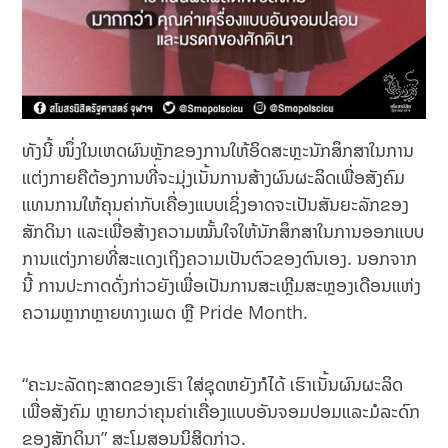
ທັງນີ້ ໜຶ່ງໃນເຫດຜົນຫຼັກຂອງການໃຫ້ອິດສະຫຼະນັກສຶກສາໃນການ
ແຕ່ງກາຍຄືຕ້ອງການທີ່ຈະມຸ່ງເນັ້ນການສ້າງຜົນຜະລິດເພື່ອສັງຄົມ
ແທນການໃຫ້ຄຸນຄ່າກັບເຄື່ອງແບບເຊິ່ງອາດຈະເປັນສັນຍະລັກຂອງ
ສັກດິນາ ແລະເພື່ອສ້າງຄວາມໝັ້ນໃຈໃຫ້ນັກສຶກສາໃນການອອກແບບ
ການແຕ່ງກາຍທີ່ສະແດງເຖິງຄວາມເປັນຕົວຂອງຕົນເອງ. ນອກຈາກ
ນີ້ ການປະກາດດັ່ງກ່າວຍັງເພື່ອເປັນການສະເຫຼີມສະຫຼອງເດືອນແຫ່ງ
ຄວາມຫຼາກຫຼາຍທາງເພດ ຫຼື Pride Month.
“ຄະນະລັດຖະສາດຂອງເຮົາ ໃສ່ຊຸດຫຍັງກໍໄດ້ ເຮົາເນັ້ນຜົນຜະລິດ
ເພື່ອສັງຄົມ ຫຼາຍກວ່າຄຸນຄ່າເຄື່ອງແບບອັນຈອມປອມແລະມໍລະດົກ
ຂອງສັກດິນາ” ສະໂມສອນນິສິດກ່າວ.