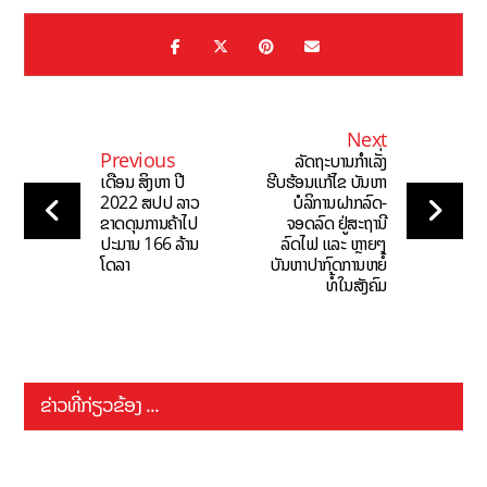
Next
Previous
ລັດຖະບານກຳເລັ່ງ
ເດືອນ ສິງຫາ ປີ
ຮີບຮ້ອນແກ້ໄຂ ບັນຫາ
2022 ສປປ ລາວ
ບໍລິການຝາກລົດ-
ຂາດດຸນການຄ້າໄປ
ຈອດລົດ ຢູ່ສະຖານີ
ປະມານ 166 ລ້ານ
ລົດໄຟ ແລະ ຫຼາຍໆ
ໂດລາ
ບັນຫາປາກົດການຫຍໍ້
ທໍ້ໃນສັງຄົມ
ຂ່າວທີ່ກ່ຽວຂ້ອງ ...