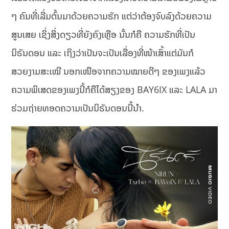
ໆ ຄົນທີ່ເລີ່ມຕົ້ນມາດ້ວຍຄວາມຮັກ ແຕ່ວ່າຕ້ອງຈົບລົງດ້ວຍຄວາມ
ສູນເສຍ ເຊິ່ງສິ່ງດຽວທີ່ຍັງຄົງເຫຼືອ ນັ້ນກໍຄື ຄວາມຮັກທີ່ເປັນ
ນິຣັນດອນ ແລະ ເຖິງວ່າເປັນຈະເປັນເລື່ອງທີ່ໜ້າເສົ້າແຕ່ມັນກໍ
ສວຍງາມສະເໝີ ນອກເໜືອຈາກຄວາມໝາຍດີໆ ຂອງເພງແລ້ວ
ຄວາມພິເສດຂອງເພງນີ້ກໍຄືໄດ້ສຽງຂອງ BAY6IX ແລະ LALA ມາ
ຮ່ວມຖ່າຍທອດຄວາມເປັນນິຣັນດອນນີ້ນໍາ.