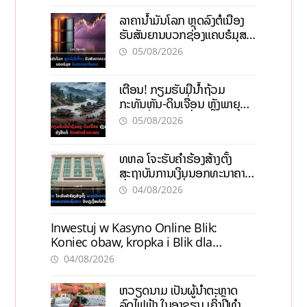
ລາຄານ້ຳມັນໂລກ ຫຼຸດລົງຕໍ່ເນື່ອງ
ຮັບສັນຍານບວກຊ່ອງແຄບຮໍມຸສ
ຈັບຕາລາຄາໃນລາວ
05/08/2026
ເຕືອນ! ກຽມຮັບມືນໍ້າຖ້ວມ
ກະທັນຫັນ-ດິນເຈື່ອນ ຫຼັງພາຍຸຝົນ
ຍັງສືບຕໍ່ຕົກໜັກທົ່ວປະເທດ
05/08/2026
ທຫລ ໂຈະຮັບຄຳຮ້ອງສ້າງຕັ້ງ
ສະຖາບັນການເງິນນອກທະນາຄານ
ຊົ່ວຄາວ ປັບປຸງເງື່ອນໄຂໃໝ່
04/08/2026
Inwestuj w Kasyno Online Blik:
Koniec obaw, kropka i Blik dla
pewności
04/08/2026
ຫວຽດນາມ ເປັນຜູ້ນຳຕະຫຼາດ
ລົດໄຟຟ້າ ໃນອາຊຽນ ເຄິ່ງປີທຳອິດ