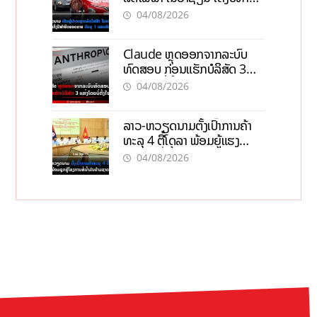
ຍອດຂາຍບັນລຸ 1 ແສນຄັນ
04/08/2026
Claude ຫຼຸດອອກຈາກລະບົບ
ທົດສອບ ກ່ອນແຮັກບໍລິສັດ 3
ແຫ່ງໂດຍບໍ່ຕັ້ງໃຈ
04/08/2026
ລາວ-ຫວຽດນາມຕັ້ງເປົ້າການຄ້າ
ທະລຸ 4 ຕື້ໂດລາ ພ້ອມຍູ້ແຮງ
ໂຄງການທໍ່ນໍ້າມັນຂ້າມຊາດ
04/08/2026