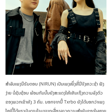
ສໍາລັບເພງນິຣັນດອນ (NIRUN) ເປັນເພງໜຶ່ງທີ່ມີຈັງຫວະຊ້າ ຟັງ
ງ່າຍ ບໍ່ຊັບຊ້ອນ ພ້ອມກັນນັ້ນຍັງສະແດງໃຫ້ເຫັນເຖິງຄວາມລົງຕົວ
ຂອງພວກເຂົາທັງ 3 ຄົນ. ນອກຈາກນີ້ Txrbo ຍັງໄດ້ບອກວ່າເພງ
ໃໝ່ນີ້ໄດ້ແຮງບັນດານໃຈມາຈາກເລື່ອງລາວຄວາມສຳພັນຂອງໃຜຫຼາຍ