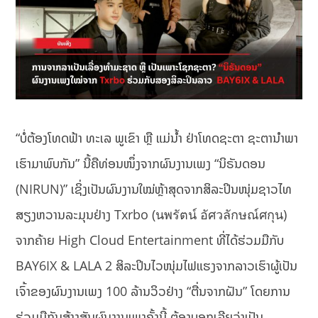
“ບໍ່ຕ້ອງໂທດຟ້າ ທະເລ ພູເຂົາ ຫຼື ແມ່ນ້ຳ ຢ່າໂທດຊະຕາ ຊະຕານຳພາ
ເຮົາມາພົບກັນ” ນີ້ຄືທ່ອນໜຶ່ງຈາກຜົນງານເພງ “ນິຣັນດອນ
(NIRUN)” ເຊິ່ງເປັນຜົນງານໃໝ່ຫຼ້າສຸດຈາກສິລະປິນໜຸ່ມຊາວໄທ
ສຽງຫວານລະມຸນຢ່າງ Txrbo (นพรัตน์ อัศวลักษณ์ศกุน)
ຈາກຄ້າຍ High Cloud Entertainment ທີ່ໄດ້ຮ່ວມມືກັບ
BAY6IX & LALA 2 ສິລະປິນໄວໜຸ່ມໄຟແຮງຈາກລາວເຮົາຜູ້ເປັນ
ເຈົ້າຂອງຜົນງານເພງ 100 ລ້ານວິວຢ່າງ “ຕື່ນຈາກຝັນ” ໂດຍການ
ຮ່ວມມືກັນສ້າງສັນຜົນງານເພງຄັ້ງນີ້ ຕ້ອງບອກເລີຍວ່າເປັນ