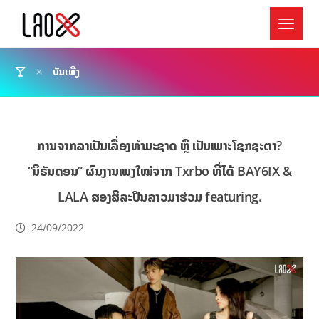
ບັນເທີງ
ການຈາກລາເປັນເລື່ອງທຳມະຊາດ ຫຼື ເປັນເພາະໂຊກຊະຕາ?
“ນິຣັນດອນ” ຜົນງານເພງໃໝ່ຈາກ Txrbo ທີ່ໄດ້ BAY6IX &
LALA ສອງສິລະປິນລາວມາຮ່ວມ featuring.
24/09/2022