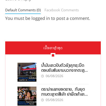
Default Comments (0)
Facebook Comments
You must be
logged in
to post a comment.
ເນື້ອຫາຫຼ້າສຸດ
ນໍ້າມັນລາວປັບຕົວລົງທຸກຊະນິດ
ຕອບຮັບສັນຍານບວກຈາກຕະຫຼາດ
ໂລກ ແລະ ຊ່ອງແຄບຮໍມູສ
06/08/2026
ດຣາມ່າແລກຍອດຂາຍ, ກົນຍຸດ
ການຕະຫຼາດສີເທົາ ຢາພິດທຳລາຍ
ທຸລະກິດ ໄລຍະຍາວ
05/08/2026