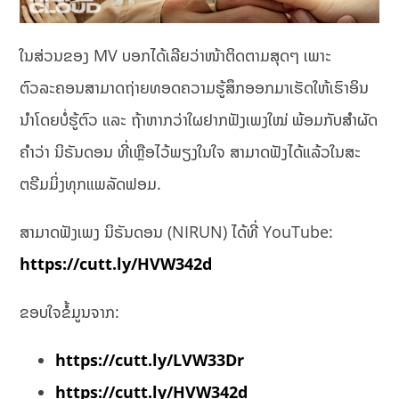
ໃນສ່ວນຂອງ MV ບອກໄດ້ເລີຍວ່າໜ້າຕິດຕາມສຸດໆ ເພາະ
ຕົວລະຄອນສາມາດຖ່າຍທອດຄວາມຮູ້ສຶກອອກມາເຮັດໃຫ້ເຮົາອິນ
ນຳໂດຍບໍ່ຮູ້ຕົວ ແລະ ຖ້າຫາກວ່າໃຜຢາກຟັງເພງໃໝ່ ພ້ອມກັບສຳຜັດ
ຄໍາວ່າ ນິຣັນດອນ ທີ່ເຫຼືອໄວ້ພຽງໃນໃຈ ສາມາດຟັງໄດ້ແລ້ວໃນສະ
ຕຣີມມິ່ງທຸກແພລັດຟອມ.
ສາມາດຟັງເພງ ນິຣັນດອນ (NIRUN) ໄດ້ທີ່ YouTube:
https://cutt.ly/HVW342d
ຂອບໃຈຂໍ້ມູນຈາກ:
https://cutt.ly/LVW33Dr
https://cutt.ly/HVW342d