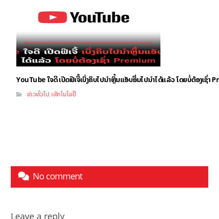
YouTube ໃຈດີ ເປີດຟີເຈີ້ເບິ່ງຄິບໄປນຳຫຼິ້ນແອັບອື່ນໄປນຳໄດ້ແລ້ວ ໂດຍບໍ່ຕ້ອງເຊົ່
ຂ່າວທົ່ວໄປ
ເທັກໂນໂລຢີ
,
No comment
Leave a reply