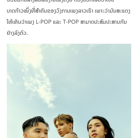
ບາດກ້າວໜຶ່ງທີ່ສຳຄັນຂອງວົງການເພງລາວເຮົາ ເພາະວ່າມັນສະແດງ
ໃຫ້ເຫັນວ່າເພງ L-POP ແລະ T-POP ສາມາດປະສົມປະສານກັນ
ຢ່າງລົງຕົວ.