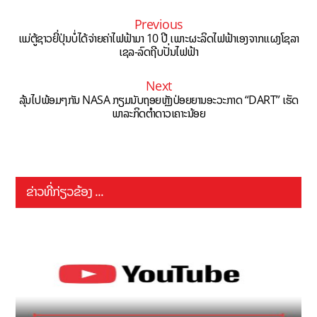
Previous
ແມ່ຕູ້ຊາວຍີ່ປຸ່ນບໍ່ໄດ້ຈ່າຍຄ່າໄຟຟ້າມາ 10 ປີ ເພາະຜະລິດໄຟຟ້າເອງຈາກແຜງໂຊລາ
ເຊລ-ລົດຖີບປັ່ນໄຟຟ້າ
Next
ລຸ້ນໄປພ້ອມໆກັນ NASA ກຽມນັບຖອຍຫຼັງປ່ອຍຍານອະວະກາດ “DART” ເຮັດ
ພາລະກິດຕຳດາວເຄາະນ້ອຍ
ຂ່າວທີ່ກ່ຽວຂ້ອງ ...