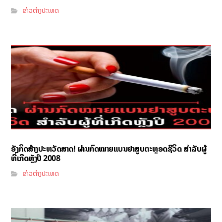
ຂ່າວຕ່າງປະເທດ
ອັງກິດສ້າງປະຫວັດສາດ! ຜ່ານກົດໝາຍແບນຢາສູບຕະຫຼອດຊີວິດ ສຳລັບຜູ້
ທີ່ເກີດຫຼັງປີ 2008
ຂ່າວຕ່າງປະເທດ