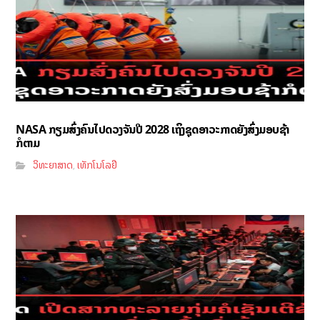
NASA ກຽມສົ່ງຄົນໄປດວງຈັນປີ 2028 ເຖິງຊຸດອາວະກາດຍັງສົ່ງມອບຊ້າ
ກໍຕາມ
ວິທະຍາສາດ
ເທັກໂນໂລຢີ
,