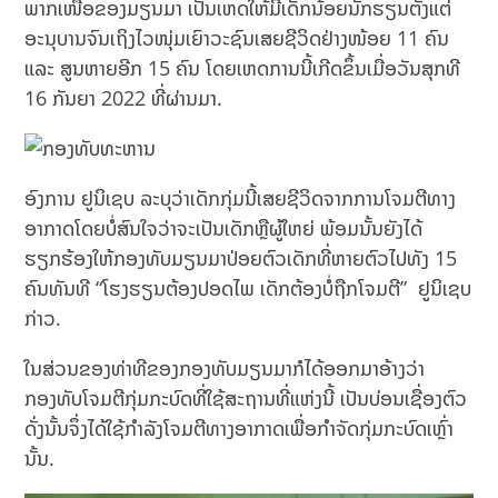
ພາກເໜືອຂອງມຽນມາ ເປັນເຫດໃຫ້ມີເດັກນ້ອຍນັກຮຽນຕັ້ງແຕ່
ອະນຸບານຈົນເຖິງໄວໜຸ່ມເຍົາວະຊົນເສຍຊີວິດຢ່າງໜ້ອຍ 11 ຄົນ
ແລະ ສູນຫາຍອີກ 15 ຄົນ ໂດຍເຫດການນີ້ເກີດຂຶ້ນເມື່ອວັນສຸກທີ
16 ກັນຍາ 2022 ທີ່ຜ່ານມາ.
ອົງການ ຢູນິເຊບ ລະບຸວ່າເດັກກຸ່ມນີ້ເສຍຊີວິດຈາກການໂຈມຕີທາງ
ອາກາດໂດຍບໍ່ສົນໃຈວ່າຈະເປັນເດັກຫຼືຜູ້ໃຫຍ່ ພ້ອມນັ້ນຍັງໄດ້
ຮຽກຮ້ອງໃຫ້ກອງທັບມຽນມາປ່ອຍຕົວເດັກທີ່ຫາຍຕົວໄປທັງ 15
ຄົນທັນທີ “ໂຮງຮຽນຕ້ອງປອດໄພ ເດັກຕ້ອງບໍ່ຖືກໂຈມຕີ” ຢູນິເຊບ
ກ່າວ.
ໃນສ່ວນຂອງທ່າທີຂອງກອງທັບມຽນມາກໍໄດ້ອອກມາອ້າງວ່າ
ກອງທັບໂຈມຕີກຸ່ມກະບົດທີ່ໃຊ້ສະຖານທີ່ແຫ່ງນີ້ ເປັນບ່ອນເຊື່ອງຕົວ
ດັ່ງນັ້ນຈຶ່ງໄດ້ໃຊ້ກໍາລັງໂຈມຕີທາງອາກາດເພື່ອກໍາຈັດກຸ່ມກະບົດເຫຼົ່າ
ນັ້ນ.