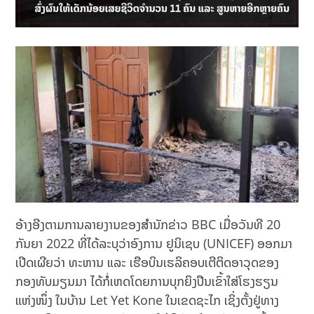
ອ້າງອີງຕາມການລາຍງານຂອງສຳນັກຂ່າວ BBC ເມື່ອວັນທີ 20
ກັນຍາ 2022 ທີ່ໄດ້ລະບຸວ່າອົງການ ຢູນິເຊບ (UNICEF) ອອກມາ
ເປີດເຜີຍວ່າ ທະຫານ ແລະ ເຮືອບິນເຮລິຄອບເຕີຕິດອາວຸດຂອງ
ກອງທັບມຽນມາ ໄດ້ກໍ່ເຫດໂດຍການບຸກຍິງປືນເຂົ້າໃສ່ໂຮງຮຽນ
ແຫ່ງໜຶ່ງ ໃນບ້ານ Let Yet Kone ໃນເຂດຊະໄກ ເຊິ່ງຕັ້ງຢູ່ທາງ