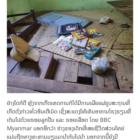
ຢ່າງໃດກໍດີ ຫຼັງຈາກເກີດເຫດການກໍໄດ້ມີການເຜີຍແຜ່ຮູບສະຖານທີ່
ເກີດດັ່ງກ່າວທົ່ວອິນເຕີເນັດ ເຊິ່ງສະແດງໃຫ້ເຫັນອາຄານໂຮງຮຽນທີ່
ເຕັມໄປດ້ວຍຮອຍລູກປືນ ແລະ ຮອຍເລືອດ ໂດຍ BBC
Myanmar ບອກອີກວ່າ ຮ່າງຂອງເດັກທີ່ເສຍຊີວິດສ່ວນໃຫຍ່
ແມ່ນຖືກທາງທະຫານມຽນມານຳກັບໄປນຳ ນອກຈາກນີ້ຍັງມີ