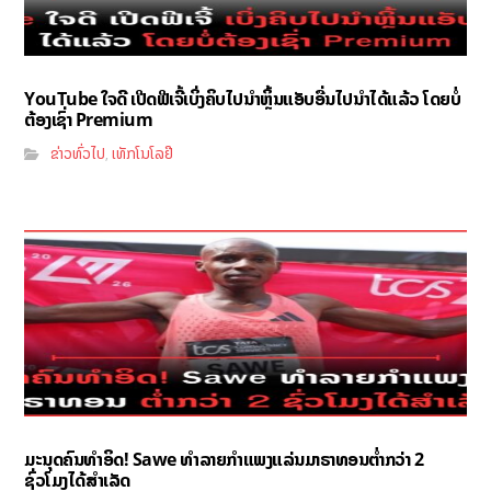
YouTube ໃຈດີ ເປີດຟີເຈີ້ເບິ່ງຄິບໄປນຳຫຼິ້ນແອັບອື່ນໄປນຳໄດ້ແລ້ວ ໂດຍບໍ່
ຕ້ອງເຊົ່າ Premium
ຂ່າວທົ່ວໄປ
ເທັກໂນໂລຢີ
,
ມະນຸດຄົນທຳອິດ! Sawe ທຳລາຍກຳແພງແລ່ນມາຣາທອນຕ່ຳກວ່າ 2
ຊົ່ວໂມງໄດ້ສຳເລັດ