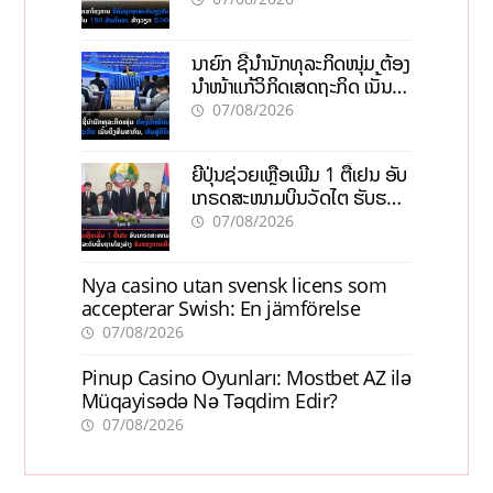
ວຽກ 5.000 ຕຳແໜ່ງ
ນາຍົກ ຊີ້ນຳນັກທຸລະກິດໜຸ່ມ ຕ້ອງ
ນຳໜ້າແກ້ວິກິດເສດຖະກິດ ເນັ້ນດຶງ
ທຶນສາກົນ, ຫັນສູ່ດິຈິຕອນ
07/08/2026
ຍີ່ປຸ່ນຊ່ວຍເຫຼືອເພີ່ມ 1 ຕື້ເຢນ ອັບ
ເກຣດສະໜາມບິນວັດໄຕ ຮັບຮອງ
ການເຕີບໂຕ
07/08/2026
Nya casino utan svensk licens som
accepterar Swish: En jämförelse
07/08/2026
Pinup Casino Oyunları: Mostbet AZ ilə
Müqayisədə Nə Təqdim Edir?
07/08/2026