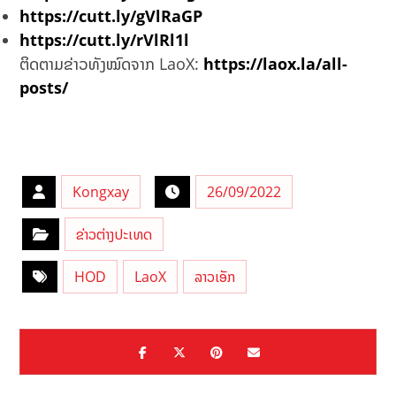
https://cutt.ly/gVlRaGP
https://cutt.ly/rVlRl1l
ຕິດຕາມຂ່າວທັງໝົດຈາກ LaoX:
https://laox.la/all-
posts/
Kongxay
26/09/2022
ຂ່າວຕ່າງປະເທດ
HOD
LaoX
ລາວເອັກ