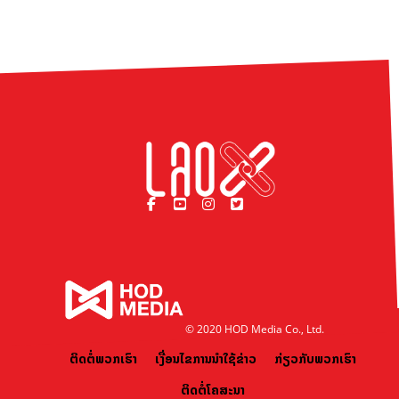
© 2020 HOD Media Co., Ltd.
ຕິດຕໍ່ພວກເຮົາ
ເງື່ອນໄຂການນຳໃຊ້ຂ່າວ
ກ່ຽວກັບພວກເຮົາ
ຕິດຕໍ່ໂຄສະນາ