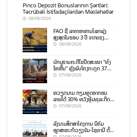
Pinco Depozit Bonuslarının Şərtləri:
Təcrübəli İstifadəçilərdən Məsləhətlər
08/08/2026
FAO ຊີ້ ລາຄາອາຫານໂລກພຸ່ງ
ສູງສຸດໃນຮອບ 3 ປີ ຈາກແຮງ
ກົດດັນຂອງສົງຄາມ, El nino
08/08/2026
ນັກບູຮານຄະດີໄຂປິດສະໜາ “ທົ່ງ
ໄຫຫີນ” ຫຼັງພົບໂຄງກະດູກ 37
ຄົນໃນຫີນຍັກ
07/08/2026
ຫວຽດນາມ ກຽມຫຼຸດອາກອນ
ລາຍໄດ້ 30% ຫວັງອູ້ມທຸລະກິດ
ຂະໜາດນ້ອຍ ແລະ ຈຸນລະ
07/08/2026
ວິສາຫະກິດ
ລົງນາມສຶກສາໂຄງການ ນິຄົມ
ອຸດສາຫະກຳວຽງຈັນ-ໄຊທານີ ຕັ້ງ
ເປົ້າດຶງທຶນ 150 ລ້ານໂດລາ, ສ້າງ
07/08/2026