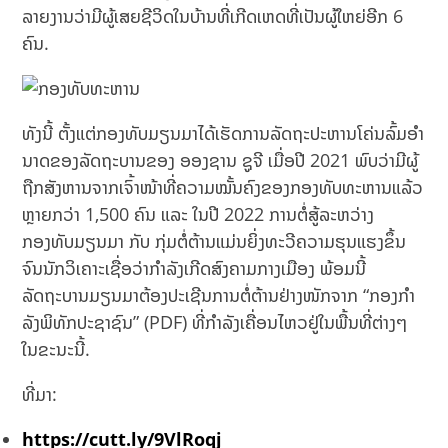
ລາຍງານວ່າມີຜູ້ເສຍຊີວິດໃນບ້ານທີ່ເກີດເຫດທີ່ເປັນຜູ້ໃຫຍ່ອີກ 6
ຄົນ.
ທັງນີ້ ຕັ້ງແຕ່ກອງທັບມຽນມາໄດ້ເຮັດການລັດຖະປະຫານໂຄ່ນລົ້ມອໍາ
ນາດຂອງລັດຖະບານຂອງ ອອງຊານ ຊູຈີ ເມື່ອປີ 2021 ພົບວ່າມີຜູ້
ຖືກສັງຫານຈາກເຈົ້າໜ້າທີ່ຄວາມໝັ້ນຄົງຂອງກອງທັບທະຫານແລ້ວ
ຫຼາຍກວ່າ 1,500 ຄົນ ແລະ ໃນປີ 2022 ການຕໍ່ສູ້ລະຫວ່າງ
ກອງທັບມຽນມາ ກັບ ກຸ່ມຕໍ່ຕ້ານແມ່ນຍິ່ງທະວີຄວາມຮຸນແຮງຂຶ້ນ
ຈົນນັກວິເຄາະເຊື່ອວ່າກໍາລັງເກີດສົງຄາມກາງເມືອງ ພ້ອມນີ້
ລັດຖະບານມຽນມາຕ້ອງປະເຊີນການຕໍ່ຕ້ານຢ່າງໜັກຈາກ “ກອງກໍາ
ລັງພິທັກປະຊາຊົນ” (PDF) ທີ່ກໍາລັງເຄື່ອນໄຫວຢູ່ໃນພື້ນທີ່ຕ່າງໆ
ໃນຂະນະນີ້.
ທີ່ມາ:
https://cutt.ly/9VlRoqj