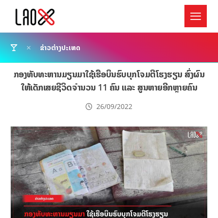
ຂ່າວຕ່າງປະເທດ
ກອງທັບທະຫານມຽນມາໃຊ້ເຮືອບິນຮົບບຸກໂຈມຕີໂຮງຮຽນ ສົ່ງຜົນ
ໃຫ້ເດັກເສຍຊີວິດຈໍານວນ 11 ຄົນ ແລະ ສູນຫາຍອີກຫຼາຍຄົນ
26/09/2022