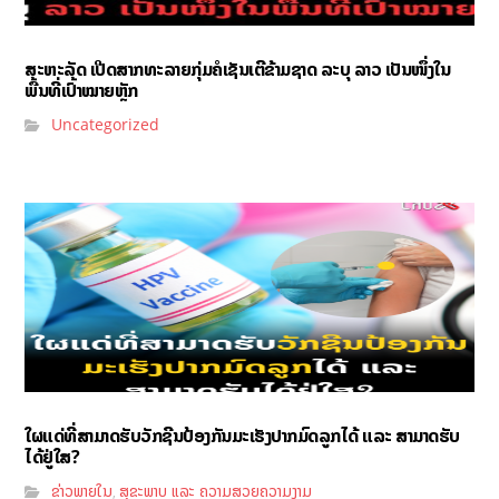
ສະຫະລັດ ເປີດສາກທະລາຍກຸ່ມຄໍເຊັນເຕີຂ້າມຊາດ ລະບຸ ລາວ ເປັນໜຶ່ງໃນ
ພື້ນທີ່ເປົ້າໝາຍຫຼັກ
Uncategorized
ໃຜແດ່ທີ່ສາມາດຮັບວັກຊີນປ້ອງກັນມະເຮັງປາກມົດລູກໄດ້ ແລະ ສາມາດຮັບ
ໄດ້ຢູ່ໃສ?
ຂ່າວພາຍໃນ
ສຸຂະພາບ ແລະ ຄວາມສວຍຄວາມງາມ
,