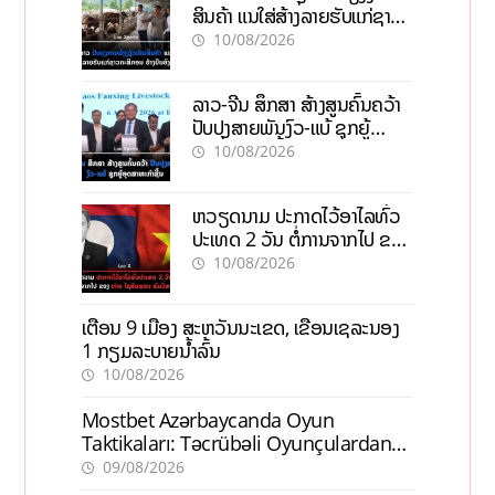
ສິນຄ້າ ແນໃສ່ສ້າງລາຍຮັບແກ່ຊາວ
ກະສິກອນຢ່າງຍືນຍົງ
10/08/2026
ລາວ-ຈີນ ສຶກສາ ສ້າງສູນຄົ້ນຄວ້າ
ປັບປຸງສາຍພັນງົວ-ແບ້ ຊຸກຍູ້
ອຸດສາຫະກຳຊີ້ນ
10/08/2026
ຫວຽດນາມ ປະກາດໄວ້ອາໄລທົ່ວ
ປະເທດ 2 ວັນ ຕໍ່ການຈາກໄປ ຂອງ
ທ່ານ ໄຊສົມພອນ ພົມວິຫານ
10/08/2026
ເຕືອນ 9 ເມືອງ ສະຫວັນນະເຂດ, ເຂື່ອນເຊລະນອງ
1 ກຽມລະບາຍນ້ຳລົ້ນ
10/08/2026
Mostbet Azərbaycanda Oyun
Taktikaları: Təcrübəli Oyunçulardan
İpuçları
09/08/2026