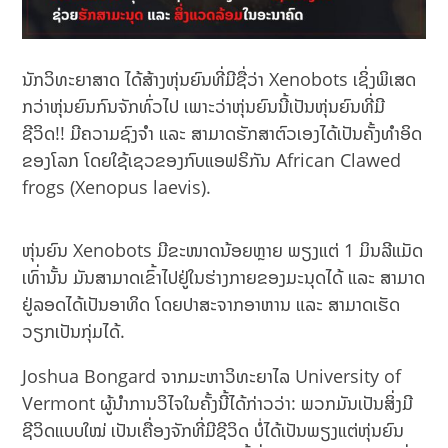
ນັກວິທະຍາສາດ ໄດ້ສ້າງຫຸ່ນຍົນທີ່ມີຊື່ວ່າ Xenobots ເຊິ່ງພິເສດ
ກວ່າຫຸ່ນຍົນກົນຈັກທົ່ວໄປ ເພາະວ່າຫຸ່ນຍົນນີ້ເປັນຫຸ່ນຍົນທີ່ມີ
ຊີວິດ!! ມີຄວາມຊົງຈຳ ແລະ ສາມາດຮັກສາຕົວເອງໄດ້ເປັນຄັ້ງທຳອິດ
ຂອງໂລກ ໂດຍໃຊ້ເຊວຂອງກົບແອຟຣິກັນ African Clawed
frogs (Xenopus laevis).
ຫຸ່ນຍົນ Xenobots ມີຂະໜາດນ້ອຍຫຼາຍ ພຽງແຕ່ 1 ມິນລີແມັດ
ເທົ່ານັ້ນ ມັນສາມາດເຂົ້າໄປຢູ່ໃນຮ່າງກາຍຂອງມະນຸດໄດ້ ແລະ ສາມາດ
ຢູ່ລອດໄດ້ເປັນອາທິດ ໂດຍປາສະຈາກອາຫານ ແລະ ສາມາດເຮັດ
ວຽກເປັນກຸ່ມໄດ້.
Joshua Bongard ຈາກມະຫາວິທະຍາໄລ University of
Vermont ຜູ້ນຳການວິໄຈໃນຄັ້ງນີ້ໄດ້ກ່າວວ່າ: ພວກມັນເປັນສິ່ງມີ
ຊີວິດແບບໃໝ່ ເປັນເຄື່ອງຈັກທີ່ມີຊີວິດ ບໍ່ໄດ້ເປັນພຽງແຕ່ຫຸ່ນຍົນ