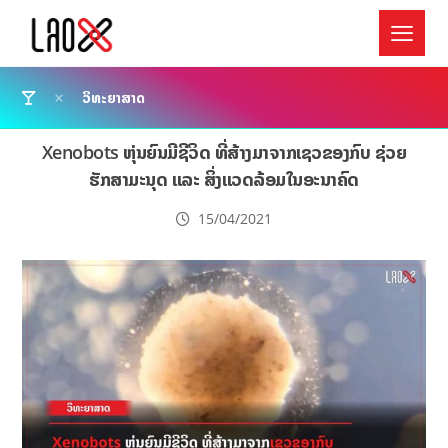
ວິທະຍາສາດ
Xenobots ຫຸ່ນຍົນມີຊີວິດ ທີ່ສ້າງມາຈາກເຊວຂອງກົບ ຊ່ວຍ
ຮັກສາມະນຸດ ແລະ ສິ່ງແວດລ້ອມໃນອະນາຄົດ
15/04/2021