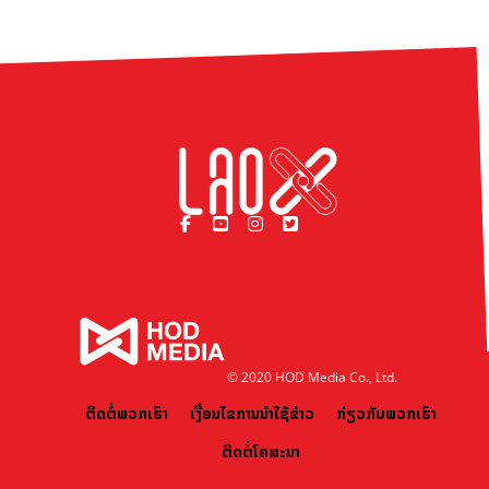
© 2020 HOD Media Co., Ltd.
ຕິດຕໍ່ພວກເຮົາ
ເງື່ອນໄຂການນຳໃຊ້ຂ່າວ
ກ່ຽວກັບພວກເຮົາ
ຕິດຕໍ່ໂຄສະນາ