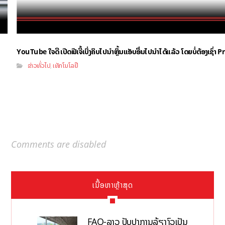
YouTube ໃຈດີ ເປີດຟີເຈີ້ເບິ່ງຄິບໄປນຳຫຼິ້ນແອັບອື່ນໄປນຳໄດ້ແລ້ວ ໂດຍບໍ່ຕ້ອງເຊົ່
ຂ່າວທົ່ວໄປ
ເທັກໂນໂລຢີ
,
Comments are disabled
ເນື້ອຫາຫຼ້າສຸດ
FAO-ລາວ ປັບປຸງການລ້ຽງງົວເປັນ