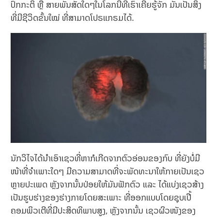
ປົກກະຕິ ຫຼື ສາຍພັນສັດໃດໆໃນໂລກນີ້ທີ່ເຮົາເຄີຍຮູ້ຈັກ ມັນເປັນສິ່ງ
ທີ່ມີຊີວິດຂັ້ນໃໝ່ ທີ່ສາມາດໂປຣແກຣມໄດ້.
ນັກວິໄຈໄດ້ນຳເອົາເຊວທີ່ຫາກໍເກີດຈາກຕົວອ່ອນຂອງກົບ ທີ່ຍັງບໍ່ມີ
ໜ້າທີ່ຈຳເພາະໃດໆ ມີຄວາມສາມາດທີ່ຈະພັດທະນາໃຫ້ກາຍເປັນເຊວ
ຫຼາຍປະເພດ ຫຼັງຈາກນັ້ນປ່ອຍໃຫ້ມັນຟັກຕົວ ແລະ ໄດ້ແບ່ງເຊວສ້າງ
ເປັນຮູບຮ່າງຂອງຮ່າງກາຍໂດຍສະເພາະ ທີ່ອອກແບບໂດຍຊຸບເປີ້
ຄອມພິວເຕີທີ່ມີປະສິດທິພາບສູງ, ຫຼັງຈາກນັ້ນ ເຊວຜິວໜັງຂອງ