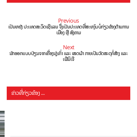
Previous
ເປັນຫຍັງ ປະເທດສະວິດເຊີແລນ ຈຶ່ງເປັນປະເທດທີ່ສະຫງົບບໍ່ກ່ຽວຂ້ອງດ້ານການ
ເມືອງ ຫຼື ສົງຄາມ
Next
ນັກອອກແບບປ່ຽນຈາກເຄື່ອງນຸ່ງເກົ່າ ແລະ ເສດຜ້າ ກາຍເປັນວັດສະດຸກໍ່ສ້າງ ແລະ
ເຟີນິເຈີ
ຂ່າວທີ່ກ່ຽວຂ້ອງ ...