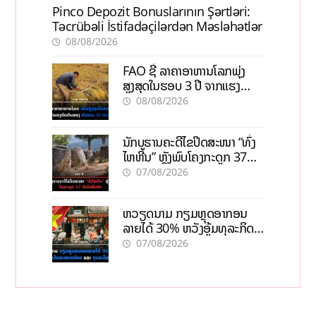
Pinco Depozit Bonuslarının Şərtləri:
Təcrübəli İstifadəçilərdən Məsləhətlər
08/08/2026
FAO ຊີ້ ລາຄາອາຫານໂລກພຸ່ງ
ສູງສຸດໃນຮອບ 3 ປີ ຈາກແຮງ
ກົດດັນຂອງສົງຄາມ, El nino
08/08/2026
ນັກບູຮານຄະດີໄຂປິດສະໜາ “ທົ່ງ
ໄຫຫີນ” ຫຼັງພົບໂຄງກະດູກ 37
ຄົນໃນຫີນຍັກ
07/08/2026
ຫວຽດນາມ ກຽມຫຼຸດອາກອນ
ລາຍໄດ້ 30% ຫວັງອູ້ມທຸລະກິດ
ຂະໜາດນ້ອຍ ແລະ ຈຸນລະ
07/08/2026
ວິສາຫະກິດ