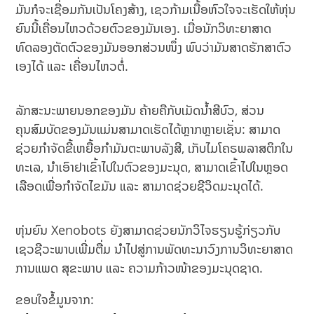
ມັນກໍຈະເຊື່ອມກັນເປັນໂຄງສ້າງ, ເຊວກ້າມເນື້ອຫົວໃຈຈະເຮັດໃຫ້ຫຸ່ນ
ຍົນນີ້ເຄື່ອນໄຫວດ້ວຍຕົວຂອງມັນເອງ. ເມື່ອນັກວິທະຍາສາດ
ທົດລອງຕັດຕົວຂອງມັນອອກສ່ວນໜຶ່ງ ພົບວ່າມັນສາດຮັກສາຕົວ
ເອງໄດ້ ແລະ ເຄື່ອນໄຫວຕໍ່.
ລັກສະນະພາຍນອກຂອງມັນ ຄ້າຍຄືກັບເມັດນ້ຳສີບົວ, ສ່ວນ
ຄຸນສົມບັດຂອງມັນແມ່ນສາມາດເຮັດໄດ້ຫຼາກຫຼາຍເຊັ່ນ: ສາມາດ
ຊ່ວຍກຳຈັດຂີ້ເຫຍື້ອກຳມັນຕະພາບລັງສີ​, ເກັບໄມໂຄຣພລາສຕິກໃນ
ທະເລ, ນຳເອົາຢາເຂົ້າໄປໃນຕົວຂອງມະນຸດ,​ ສາມາດເຂົ້າໄປໃນຫຼອດ
ເລືອດເພື່ອກຳຈັດໄຂມັນ ແລະ ສາມາດຊ່ວຍຊີວິດມະນຸດໄດ້.
ຫຸ່ນຍົນ Xenobots ຍັງສາມາດຊ່ວຍນັກວິໄຈຮຽນຮູ້ກ່ຽວກັບ
ເຊວຊີວະພາບເພີ່ມຕື່ມ ນຳໄປສູ່ການພັດທະນາວົງການວິທະຍາສາດ
ການແພດ ສຸຂະພາບ ແລະ ຄວາມກ້າວໜ້າຂອງມະນຸດຊາດ.
ຂອບໃຈຂໍ້ມູນຈາກ: