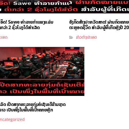
ຳອິດ! Sawe ທຳລາຍກຳແພງແລ່ນ
ອັງກິດສ້າງປະຫວັດສາດ! ຜ່ານກົດໝາ
ວ່າ 2 ຊົ່ວໂມງໄດ້ສຳເລັດ
ຕະຫຼອດຊີວິດ ສຳລັບຜູ້ທີ່ເກີດຫຼັງປີ 2
ປະເທດ
ຂ່າວຕ່າງປະເທດ
ັດ ເປີດສາກທະລາຍກຸ່ມຄໍເຊັນເຕີຂ້າມຊາດ
າວ ເປັນໜຶ່ງໃນພື້ນທີ່ເປົ້າໝາຍຫຼັກ
ncategorized