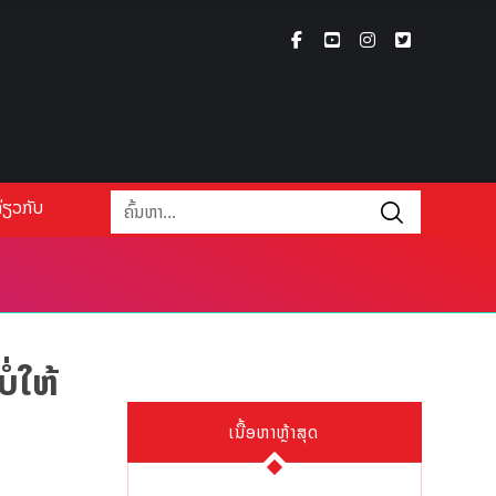
່ຽວກັບ
່ໃຫ້
ເນື້ອຫາຫຼ້າສຸດ