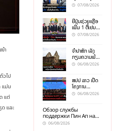
ຕ້ອງນຳໜ້າແກ້
ຕຳແໜ່ງ
07/08/2026
ວິກິດເສດຖະກິດ
ເນັ້ນດຶງທຶນ
ຍີ່ປຸ່ນຊ່ວຍເຫຼືອ
ສາກົນ, ຫັນສູ່ດິຈິ
ເພີ່ມ 1 ຕື້ເຢນ
ຕອນ
ອັບເກຣດ
07/08/2026
ສະໜາມບິນວັດ
ໄຕ ຮັບຮອງການ
ບໜ້າ
ຈຳປາສັກ ເລັ່ງ
ເຕີບໂຕ
ກຽມຄວາມພ້ອມ
“ປີທ່ອງທ່ຽວ
06/08/2026
ລາວ-ຈີນ 2027”
ຫວັງກະຕຸ້ນ
ມຕົວໄປ
ສປປ ລາວ ເປີດ
ເສດຖະກິດ
ໂຄງການ
h ແມ່ນ
ທ້ອງຖິ່ນ
ALERT-LAO
06/08/2026
ດ ແຕ່
ສ້າງຕາໜ່າງ
ເຕືອນໄພພະຍາດ
້ກຽດ ແລະ
Обзор службы
ລະບາດທົ່ວ
поддержки Пин Ап на
ປະເທດ
официальном сайте с
06/08/2026
актуальной