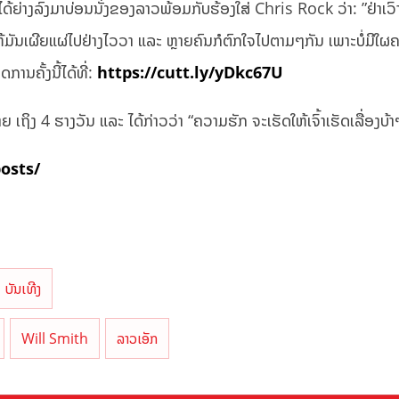
້ຍ່າງລົງມາບ່ອນນັ່ງຂອງລາວພ້ອມກັບຮ້ອງໃສ່ Chris Rock ວ່າ: ”ຢ່າເວົ້າ
ຫ້ມັນເຜີຍແຜ່ໄປຢ່າງໄວວາ ແລະ ຫຼາຍຄົນກໍຕົກໃຈໄປຕາມໆກັນ ເພາະບໍ່ມີໃຜຄ
ານຄັ້ງນີ້ໄດ້ທີ່:
https://cutt.ly/yDkc67U
ເຖິງ 4 ຮາງວັນ ແລະ ໄດ້ກ່າວວ່າ “ຄວາມຮັກ ຈະເຮັດໃຫ້ເຈົ້າເຮັດເລື່ອງບ້າ
posts/
ບັນເທີງ
Will Smith
ລາວເອັກ