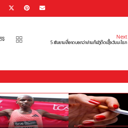
Next
ິຈິ
5 ສັນຍານທີ່ອາດບອກວ່າທ່ານກຳລັງຕິດເຊື້ອວັນນະໂຣກ