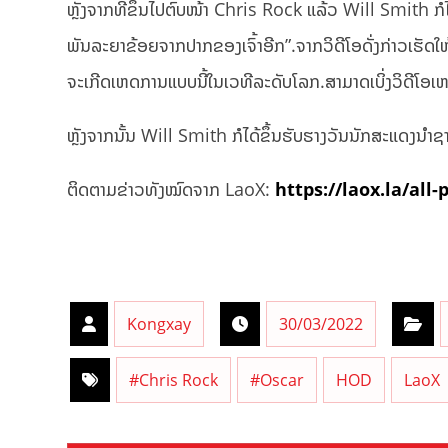
ຫຼັງຈາກທີ່ຂຶ້ນໄປຕົບໜ້າ Chris Rock ແລ້ວ Will Smith ກໍໄດ
ພັນລະຍາຂ້ອຍຈາກປາກຂອງເຈົ້າອີກ”.ຈາກວິດີໂອດັ່ງກ່າວເຮັດໃ
ຈະເກີດເຫດການແບບນີ້ໃນເວທີລະດັບໂລກ.ສາມາດເບິ່ງວິດີໂອເຫດກ
ຫຼັງຈາກນັ້ນ Will Smith ກໍໄດ້ຂຶ້ນຮັບຮາງວັນນັກສະແດງນຳຊາຍ 
ຕິດຕາມຂ່າວທັງໝົດຈາກ LaoX:
https://laox.la/all-
Kongxay
30/03/2022
#Chris Rock
#Oscar
HOD
LaoX