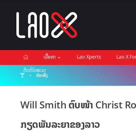
ເນື້ອຫາ
Lao Xperts
Lao X F
ຕິດຕໍ່ໂຄສະນາ
ບັນເທີງ
Will Smith ຕົບໜ້າ Christ Roc
ກຽດພັນລະຍາຂອງລາວ