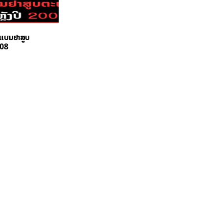
ຍແບນຢາສູບ
008