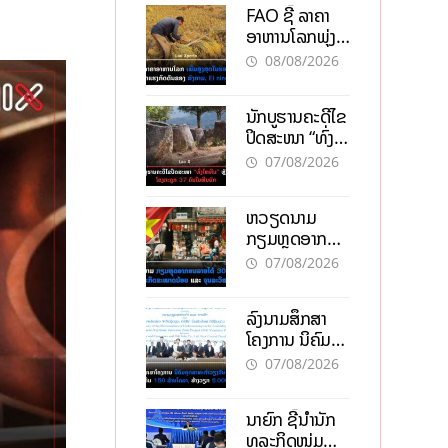
FAO ຊີ້ ລາຄາ
ອາຫານໂລກພຸ່ງ
ສູງສຸດໃນຮອບ 3
08/08/2026
ປີ ຈາກແຮງ
ກົດດັນຂອງ
ນັກບູຮານຄະດີໄຂ
ສົງຄາມ, El
ປິດສະໜາ “ທົ່ງ
nino
ໄຫຫີນ” ຫຼັງພົບ
07/08/2026
ໂຄງກະດູກ 37
ຄົນໃນຫີນຍັກ
ຫວຽດນາມ
ກຽມຫຼຸດອາກອນ
ລາຍໄດ້ 30%
07/08/2026
ຫວັງອູ້ມທຸລະກິດ
ຂະໜາດນ້ອຍ
ລົງນາມສຶກສາ
ແລະ ຈຸນລະ
ໂຄງການ ນິຄົມ
ວິສາຫະກິດ
ອຸດສາຫະກຳ
07/08/2026
ວຽງຈັນ-ໄຊທານີ
ຕັ້ງເປົ້າດຶງທຶນ
ນາຍົກ ຊີ້ນຳນັກ
150 ລ້ານໂດລາ,
ທຸລະກິດໜຸ່ມ
ສ້າງວຽກ 5.000