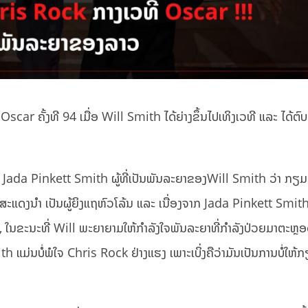
ar ຄັ້ງທີ 94 ເມື່ອ Will Smith ໄດ້ຍ່າງຂຶ້ນໄປເທິງເວທີ ແລະ ໄດ້ຕົ
າໃຫ້ Jada Pinkett Smith ຜູ້ທີ່ເປັນພັນລະຍາຂອງWill Smith ວ່າ ກຽ
່ມີນັກສະແດງນຳ ເປັນຜູ້ຍິງແຖຫົວໂລ້ນ ແລະ ເນື່ອງຈາກ Jada Pinkett Smit
ົມ, ໃນຂະນະທີ່ Will ພະຍາຍາມໃຫ້ກຳລັງໃຈພັນລະຍາທີ່ກຳລັງປ່ວຍມາຕະຫຼອ
ith ແມ່ນບໍ່ພໍໃຈ Chris Rock ຢ່າງແຮງ ເພາະເບິ່ງຄືວ່າມັນເປັນການບໍ່ໃຫ