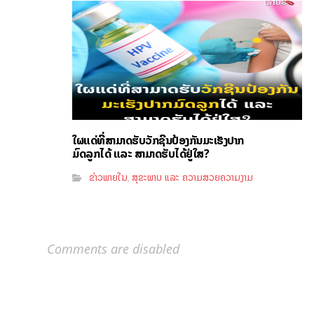
ໃຜແດ່ທີ່ສາມາດຮັບວັກຊີນປ້ອງກັນມະເຮັງປາກ
ມົດລູກໄດ້ ແລະ ສາມາດຮັບໄດ້ຢູ່ໃສ?
ຂ່າວພາຍໃນ
ສຸຂະພາບ ແລະ ຄວາມສວຍຄວາມງາມ
,
Comments are disabled