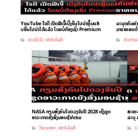
YouTube ໃຈດີ ເປີດຟີເຈີ້ເບິ່ງຄິບໄປນຳຫຼິ້ນແອັ
ມະນຸດຄົນທ
ບອື່ນໄປນຳໄດ້ແລ້ວ ໂດຍບໍ່ຕ້ອງເຊົ່າ Premium
ມາຣາທອນຕ່ຳກ
ຂ່າວທົ່ວໄປ
ເທັກໂນໂລຢີ
ຂ່າວຕ່າງ
,
NASA ກຽມສົ່ງຄົນໄປດວງຈັນປີ 2028 ເຖິງຊຸດ
ສະຫະລ
ອາວະກາດຍັງສົ່ງມອບຊ້າກໍຕາມ
ລະບຸ ລ
ວິທະຍາສາດ
ເທັກໂນໂລຢີ
U
,