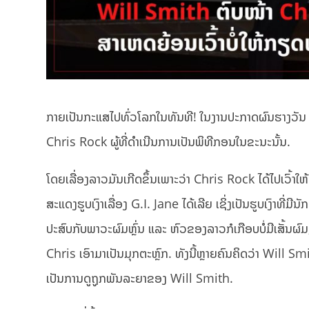
ກາຍເປັນກະແສໄປທົ່ວໂລກໃນທັນທີ! ໃນງານປະກາດຜົນຮາງວັນ Osc
Chris Rock ຜູ້ທີ່ດຳເນີນການເປັນພິທີກອນໃນຂະນະນັ້ນ.
ໂດຍເລື່ອງລາວມັນເກີດຂຶ້ນເພາະວ່າ Chris Rock ໄດ້ໄປເວົ້
ສະແດງຮູບເງົາເລື່ອງ G.I. Jane ໄດ້ເລີຍ ເຊິ່ງເປັນຮູບເງົາທີ
ປະສົບກັບພາວະຜົມຫຼົ່ນ ແລະ ຫົວຂອງລາວກໍເກືອບບໍ່ມີເສັ້ນຜ
Chris ເອົາມາເປັນມຸກຕະຫຼົກ. ທັງນີ້ຫຼາຍຄົນຄິດວ່າ Will Sm
ເປັນການດູຖູກພັນລະຍາຂອງ Will Smith.