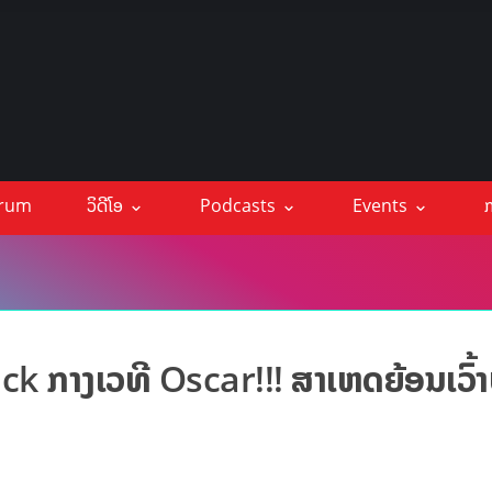
orum
ວິດີໂອ
Podcasts
Events
ກ
k ກາງເວທີ Oscar!!! ສາເຫດຍ້ອນເວົ້າບໍ