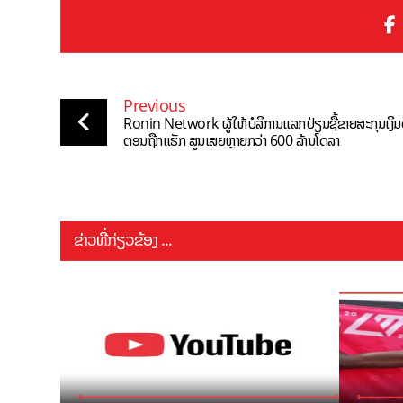
Previous
Ronin Network ຜູ້ໃຫ້ບໍລິການແລກປ່ຽນຊື້ຂາຍສະກຸນເງິນດ
ຕອນຖືກແຮັກ ສູນເສຍຫຼາຍກວ່າ 600 ລ້ານໂດລາ
ຂ່າວທີ່ກ່ຽວຂ້ອງ ...