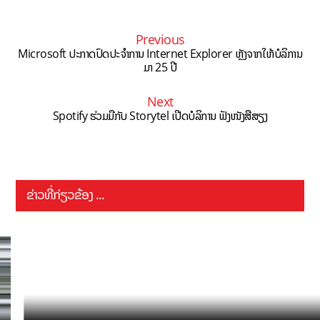
Previous
Microsoft ປະກາດປົດປະຈຳການ Internet Explorer ຫຼັງຈາກໃຫ້ບໍລິການ
ມາ 25 ປີ
Next
Spotify ຮ່ວມມືກັບ Storytel ເປີດບໍລິການ ຟັງໜັງສືສຽງ
ຂ່າວທີ່ກ່ຽວຂ້ອງ ...