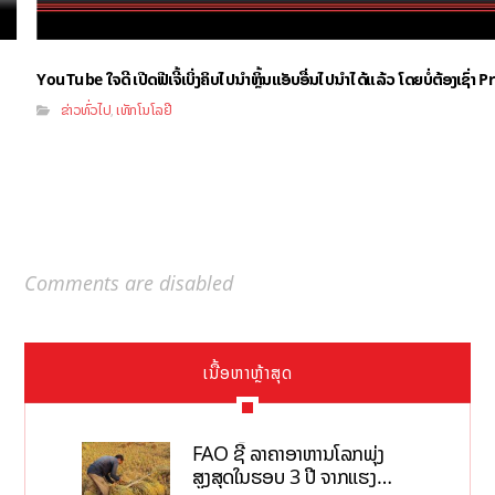
YouTube ໃຈດີ ເປີດຟີເຈີ້ເບິ່ງຄິບໄປນຳຫຼິ້ນແອັບອື່ນໄປນຳໄດ້ແລ້ວ ໂດຍບໍ່ຕ້ອງເຊົ່
ຂ່າວທົ່ວໄປ
ເທັກໂນໂລຢີ
,
Comments are disabled
ເນື້ອຫາຫຼ້າສຸດ
FAO ຊີ້ ລາຄາອາຫານໂລກພຸ່ງ
ສູງສຸດໃນຮອບ 3 ປີ ຈາກແຮງ