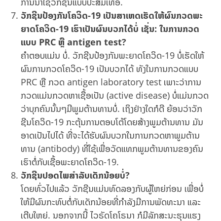
ການນຳໃຊ້ວັກຊີນແບບປະສົມເທື່ອ.
ວັກຊີນປ້ອງກັນໂຄວິດ-19 ເປັນສາເຫດເຮັດໃຫ້ຜົນກວດພະ
ຍາດໂຄວິດ-19 ເຮົາເປັນຜົນບວກໄດ້ບໍ່ ເຊັ່ນ: ໃນການກວດ
ແບບ PRC ຫຼື antigen test?
ຄຳຕອບແມ່ນ ບໍ່. ວັກຊີນປ້ອງກັນພະຍາດໂຄວິດ-19 ບໍ່ເຮັດໃຫ້
ຜົນການກວດໂຄວິດ-19 ເປັນບວກໄດ້ ທັງໃນການກວດແບບ
PRC ຫຼື ກວດ antigen laboratory test ເພາະວ່າການ
ກວດແມ່ນກວດຫາເຊື້ອເປັນ (active disease) ບໍ່ແມ່ນກວດ
ວ່າບຸກຄົນນັ້ນໆມີພູມຕ້ານທານບໍ່. ເຖິງຢ່າງໃດກໍດີ ຍ້ອນວ່າວັກ
ຊີນໂຄວິດ-19 ກະຕຸ້ນການຕອບໂຕ້ໂດຍສ້າງພູມຕ້ານທານ ມັນ
ອາດເປັນໄປໄດ້ ທີ່ຈະໄດ້ຮັບຜົນບວກໃນການກວດຫາພູມຕ້ານ
ທານ (antibody) ທີ່ໃຊ້ເພື່ອວັດແທກພູມຕ້ານທານຂອງຄົນ
ເຮົາຕໍ່ກັບເຊື້ອພະຍາດໂຄວິດ-19.
ວັກຊີນປອດໄພສຳລັບເດັກນ້ອຍບໍ່?
ໂດຍທົ່ວໄປແລ້ວ ວັກຊີນແມ່ນທົດລອງກັບຜູ້ໃຫຍ່ກ່ອນ ເພື່ອບໍ່
ໃຫ້ມີຜົນກະທົບຕໍ່ກັບເດັກນ້ອຍທີ່ກຳລັງມີການພັດທະນາ ແລະ
ເຕີບໃຫຍ່. ນອກຈາກນີ້ ໄວຣັດໂຄໂຣນາ ກໍມີລັກສະນະຮຸນແຮງ