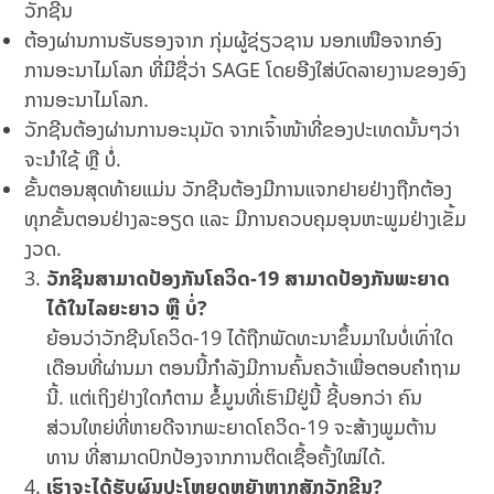
ວັກຊີນ
ຕ້ອງຜ່ານການຮັບຮອງຈາກ ກຸ່ມຜູ້ຊ່ຽວຊານ ນອກເໜືອຈາກອົງ
ການອະນາໄມໂລກ ທີ່ມີຊື່ວ່າ SAGE ໂດຍອີງໃສ່ບົດລາຍງານຂອງອົງ
ການອະນາໄມໂລກ.
ວັກຊີນຕ້ອງຜ່ານການອະນຸມັດ ຈາກເຈົ້າໜ້າທີ່ຂອງປະເທດນັ້ນໆວ່າ
ຈະນຳໃຊ້ ຫຼື ບໍ່.
ຂັ້ນຕອນສຸດທ້າຍແມ່ນ ວັກຊີນຕ້ອງມີການແຈກຢາຍຢ່າງຖືກຕ້ອງ
ທຸກຂັ້ນຕອນຢ່າງລະອຽດ ແລະ ມີການຄວບຄຸມອຸນຫະພູມຢ່າງເຂັ້ມ
ງວດ.
ວັກຊີນສາມາດປ້ອງກັນໂຄວິດ-19 ສາມາດປ້ອງກັນພະຍາດ
ໄດ້ໃນໄລຍະຍາວ ຫຼື ບໍ່?
ຍ້ອນວ່າວັກຊີນໂຄວິດ-19 ໄດ້ຖືກພັດທະນາຂຶ້ນມາໃນບໍ່ເທົ່າໃດ
ເດືອນທີ່ຜ່ານມາ ຕອນນີ້ກຳລັງມີການຄົ້ນຄວ້າເພື່ອຕອບຄໍາຖາມ
ນີ້. ແຕ່ເຖິງຢ່າງໃດກໍຕາມ ຂໍ້ມູນທີ່ເຮົາມີຢູ່ນີ້ ຊີ້ບອກວ່າ ຄົນ
ສ່ວນໃຫຍ່ທີ່ຫາຍດີຈາກພະຍາດໂຄວິດ-19 ຈະສ້າງພູມຕ້ານ
ທານ ທີ່ສາມາດປົກປ້ອງຈາກການຕິດເຊື້ອຄັ້ງໃໝ່ໄດ້.
ເຮົາຈະໄດ້ຮັບຜົນປະໂຫຍດຫຍັງຫາກສັກວັກຊີນ?