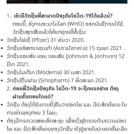
ເຮົາມີວັກຊີນທີ່ສາມາດປ້ອງກັນໂຄວິດ-19ໄດ້ແລ້ວບໍ່?
ຕອນນີ້, ອົງການອະນາໄມໂລກ (WHO) ອອກບັນຊີການນຳໃຊ້
ວັກຊີນສຸກເສີນແລ້ວໃຫ້ແກ່ຫຼາຍຍີ່ຫໍ້ເຊັ່ນ:​
ວັກຊີນໄຟເຊີ (Pfizer) 31 ທັນວາ 2020.
ວັກຊີນແອັສຕຣາເຊເນກ້າ (AstraZeneca) 15 ກຸມພາ 2021 .
ວັກຊີນຈອນສັນ ແອນ ຈອນສັນ (Johnson & Jonhson) 12
ມີນາ 2021.
ວັກຊີນໂມເດີນາ (Moderna) 30 ເມສາ 2021.
ວັກຊີນຊີໂນຟາມ (Sinopharm) 7 ພຶດສະພາ 2021.
ກ່ອນທີ່ວັກຊີນປ້ອງກັນ ໂຄວິດ-19 ຈະຖືກແຈກຢາຍ ຕ້ອງ
ຜ່ານຂັ້ນຕອນໃດແດ່?
ວັກຊີນ ຕ້ອງໄດ້ຮັບການຢັ້ງຢືນວ່າປອດໄພ ແລະ ມີປະສິດທິພາບ ໃນ
ການທົດລອງກ່ອນ 3 ໄລຍະ.
ຕ້ອງມີການກວດສອບອິດສະຫຼະ ເພື່ອເບິ່ງຫຼັກຖານດ້ານຄວາມປອດ
ໄພ ແລະ ມີປະສິດທິພາບຂອງວັກຊີນ ທັງຢູ່ພາຍໃນປະເທດທີ່ຜະລິດ