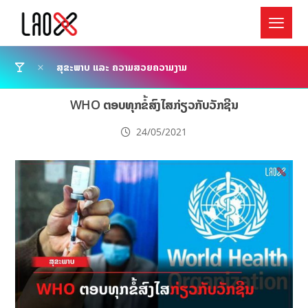
ສຸຂະພາບ ແລະ ຄວາມສວຍຄວາມງາມ
WHO ຕອບທຸກຂໍ້ສົງໄສກ່ຽວກັບວັກຊີນ
24/05/2021