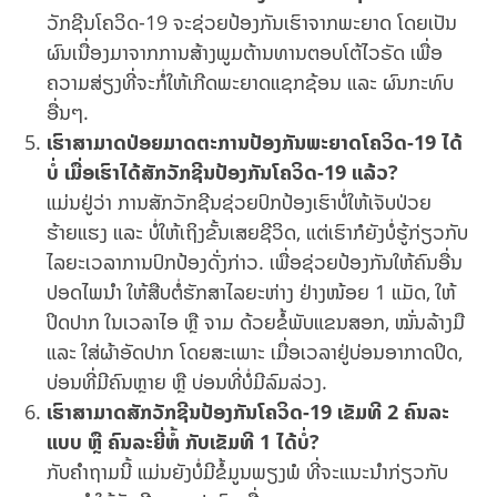
ວັກຊີນໂຄວິດ-19 ຈະຊ່ວຍປ້ອງກັນເຮົາຈາກພະຍາດ ໂດຍເປັນ
ຜົນເນື່ອງມາຈາກການສ້າງພູມຕ້ານທານຕອບໂຕ້ໄວຣັດ ເພື່ອ
ຄວາມສ່ຽງທີ່ຈະກໍ່ໃຫ້ເກີດພະຍາດແຊກຊ້ອນ ແລະ ຜົນກະທົບ
ອື່ນໆ.
ເຮົາສາມາດປ່ອຍມາດຕະການປ້ອງກັນພະຍາດໂຄວິດ-19 ໄດ້
ບໍ່ ເມື່ອເຮົາໄດ້ສັກວັກຊີນປ້ອງກັນໂຄວິດ-19 ແລ້ວ?
ແມ່ນຢູ່ວ່າ ການສັກວັກຊີນຊ່ວຍປົກປ້ອງເຮົາບໍ່ໃຫ້ເຈັບປ່ວຍ
ຮ້າຍແຮງ ແລະ ບໍ່ໃຫ້ເຖິງຂັ້ນເສຍຊີວິດ, ແຕ່ເຮົາກໍຍັງບໍ່ຮູ້ກ່ຽວກັບ
ໄລຍະເວລາການປົກປ້ອງດັ່ງກ່າວ. ເພື່ອຊ່ວຍປ້ອງກັນໃຫ້ຄົນອື່ນ
ປອດໄພນຳ ໃຫ້ສືບຕໍ່ຮັກສາໄລຍະຫ່າງ ຢ່າງໜ້ອຍ 1 ແມັດ, ໃຫ້
ປິດປາກ ໃນເວລາໄອ ຫຼື ຈາມ ດ້ວຍຂໍ້ພັບແຂນສອກ, ໝັ່ນລ້າງມື
ແລະ ໃສ່ຜ້າອັດປາກ ໂດຍສະເພາະ ເມື່ອເວລາຢູ່ບ່ອນອາກາດປິດ,
ບ່ອນທີ່ມີຄົນຫຼາຍ ຫຼື ບ່ອນທີ່ບໍ່ມີລົມລ່ວງ.
ເຮົາສາມາດສັກວັກຊີນປ້ອງກັນໂຄວິດ-19 ເຂັມທີ 2 ຄົນລະ
ແບບ ຫຼື ຄົນລະຍີ່ຫໍ້ ກັບເຂັມທີ 1 ໄດ້ບໍ່?
ກັບຄໍາຖາມນີ້ ແມ່ນຍັງບໍ່ມີຂໍ້ມູນພຽງພໍ ທີ່ຈະແນະນຳກ່ຽວກັບ