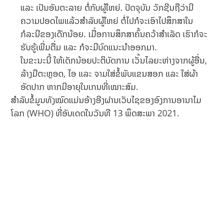
ແລະ ເປັນອັນຕະລາຍ ຕໍ່ກັບຜູ້ໃຫຍ່. ປັດຈຸບັນ ວັກຊີນຖືວ່າມີ
ຄວາມປອດໄພແລ້ວສຳລັບຜູ້ໃຫຍ່ ຕໍ່ໄປກໍຈະເອົາໄປສຶກສາໃນ
ກໍລະນີຂອງເດັັກນ້ອຍ. ເມື່ອການສຶກສາຄົ້ນຄວ້າສຳເລັດ ເຮົາກໍຈະ
ຮັບຮູ້ເພີ່ມຕື່ມ ແລະ ກໍຈະມີບົດແນະນຳອອກມາ.
ໃນຂະນະນີ້ ໃຫ້ເດັກນ້ອຍປະຕິບັດການ ເວັ້ນໄລຍະຫ່າງຈາກຜູ້ອື່ນ,
ລ້າງມືຕະຫຼອດ, ໄອ ແລະ ຈາມໃສ່ຂໍ້ພັບແຂນສອກ ແລະ ໃສ່ຜ້າ
ອັດປາກ ຫາກມີອາຍຸໃນເກນທີ່ເໝາະສົມ.
ສຳລັບຂໍ້ມູນທັງໝົດແມ່ນອ້າງອີງຜ່ານເວັບໄຊຂອງອົງການອານາໄມ
ໂລກ (WHO) ທີ່ອັບເດດໃນວັນທີ 13 ພຶດສະພາ 2021.