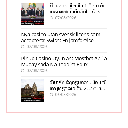
ຍີ່ປຸ່ນຊ່ວຍເຫຼືອເພີ່ມ 1 ຕື້ເຢນ ອັບ
ເກຣດສະໜາມບິນວັດໄຕ ຮັບຮອງ
ການເຕີບໂຕ
07/08/2026
Nya casino utan svensk licens som
accepterar Swish: En jämförelse
07/08/2026
Pinup Casino Oyunları: Mostbet AZ ilə
Müqayisədə Nə Təqdim Edir?
07/08/2026
ຈຳປາສັກ ເລັ່ງກຽມຄວາມພ້ອມ “ປີ
ທ່ອງທ່ຽວລາວ-ຈີນ 2027” ຫວັງ
ກະຕຸ້ນເສດຖະກິດທ້ອງຖິ່ນ
06/08/2026