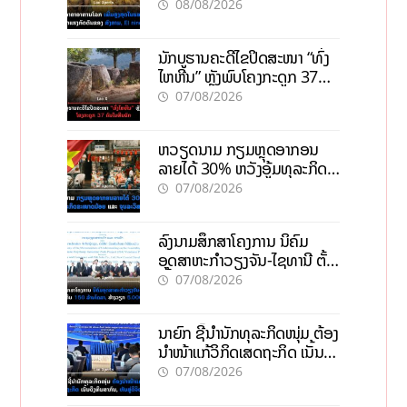
ກົດດັນຂອງສົງຄາມ, El nino
08/08/2026
ນັກບູຮານຄະດີໄຂປິດສະໜາ “ທົ່ງ
ໄຫຫີນ” ຫຼັງພົບໂຄງກະດູກ 37
ຄົນໃນຫີນຍັກ
07/08/2026
ຫວຽດນາມ ກຽມຫຼຸດອາກອນ
ລາຍໄດ້ 30% ຫວັງອູ້ມທຸລະກິດ
ຂະໜາດນ້ອຍ ແລະ ຈຸນລະ
07/08/2026
ວິສາຫະກິດ
ລົງນາມສຶກສາໂຄງການ ນິຄົມ
ອຸດສາຫະກຳວຽງຈັນ-ໄຊທານີ ຕັ້ງ
ເປົ້າດຶງທຶນ 150 ລ້ານໂດລາ, ສ້າງ
07/08/2026
ວຽກ 5.000 ຕຳແໜ່ງ
ນາຍົກ ຊີ້ນຳນັກທຸລະກິດໜຸ່ມ ຕ້ອງ
ນຳໜ້າແກ້ວິກິດເສດຖະກິດ ເນັ້ນດຶງ
ທຶນສາກົນ, ຫັນສູ່ດິຈິຕອນ
07/08/2026