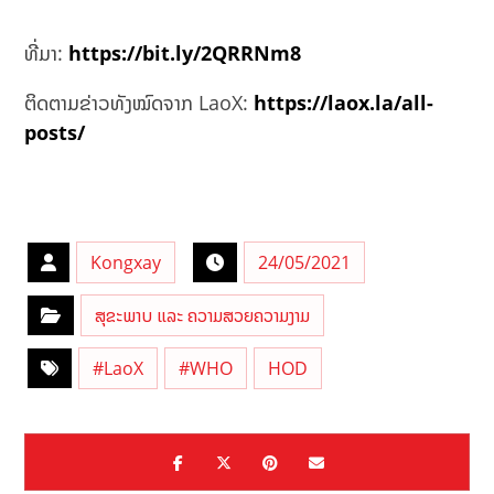
ທີ່ມາ:
https://bit.ly/2QRRNm8
ຕິດຕາມຂ່າວທັງໝົດຈາກ LaoX:
https://laox.la/all-
posts/
Kongxay
24/05/2021
ສຸຂະພາບ ແລະ ຄວາມສວຍຄວາມງາມ
#LaoX
#WHO
HOD