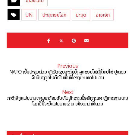
ຂ່າວທົ່ວໄປ
UN
ປະຊາກອນໂລກ
ມະນຸດ
ລາວເອັກ
Previous
NATO ເອີ້ນປະຊຸມດ່ວນ ຫຼັງຣັດເຊຍລະດົມຍິງ ລູກສອນໄຟຄັ້ງໃຫຍ່ໃສ່ ຢູເຄຣນ
ຈົນມີບາງລູກໄປຕົກໃນພື້ນທີ່ຂອງປະເທດໂປແລນ
Next
ກາຕ້າຈ້າງແຟນບານທຽມມາຕ້ອນຮັບທັບນັກເຕະເພື່ອສ້າງກະແສ ຫຼັງຄາດການບານ
ໂລກປີນີ້ຈະມີແຟນບານເຂົ້າມາໜ້ອຍກວ່າທີ່ຄວນ