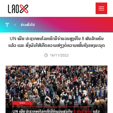
ຂ່າວທົ່ວໄປ
UN ເຜີຍ ປະຊາກອນໂລກເຮົາມີຈໍານວນສູງເກີນ 8 ພັນລ້ານຄົນ
ແລ້ວ ແລະ ສົ່ງຜົນໃຫ້ເກີດຄວາມສ່ຽງຕໍ່ຄວາມໝັ້ນຄົງຂອງມະນຸດ
16/11/2022