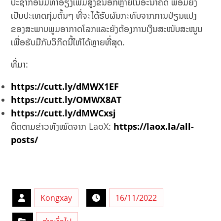
ປະຊາກອນມີທ່າອ່ຽງເພີ່ມສູງຂຶ້ນອີກຫຼາຍໃນອະນາຄົດ ພ້ອມຍັງ
ເປັນປະເທດກຸ່ມຕົ້ນໆ ທີ່ຈະໄດ້ຮັບຜົນກະທົບຈາກການປ່ຽນແປງ
ຂອງສະພາບພູມອາກາດໂລກແລະຍັງຕ້ອງການເງິນສະໜັບສະໜູນ
ເພື່ອຮັບມືກັບວິກິດນີ້ໃຫ້ໄດ້ຫຼາຍທີ່ສຸດ.
ທີ່ມາ:
https://cutt.ly/dMWX1EF
https://cutt.ly/OMWX8AT
https://cutt.ly/dMWCxsj
ຕິດຕາມຂ່າວທັງໝົດຈາກ LaoX:
https://laox.la/all-
posts/
Kongxay
16/11/2022