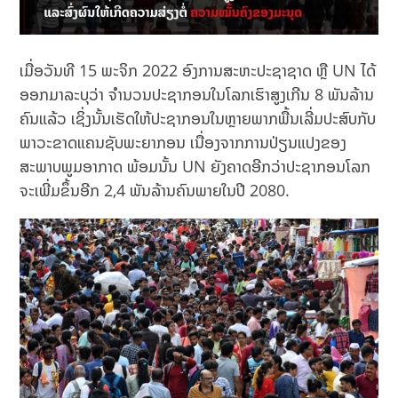
ເມື່ອວັນທີ 15 ພະຈິກ 2022 ອົງການສະຫະປະຊາຊາດ ຫຼື UN ໄດ້
ອອກມາລະບຸວ່າ ຈໍານວນປະຊາກອນໃນໂລກເຮົາສູງເກີນ 8 ພັນລ້ານ
ຄົນແລ້ວ ເຊິ່ງນັ້ນເຮັດໃຫ້ປະຊາກອນໃນຫຼາຍພາກພື້ນເລີ່ມປະສົບກັບ
ພາວະຂາດແຄນຊັບພະຍາກອນ ເນື່ອງຈາກການປ່ຽນແປງຂອງ
ສະພາບພູມອາກາດ ພ້ອມນັ້ນ UN ຍັງຄາດອີກວ່າປະຊາກອນໂລກ
ຈະເພີ່ມຂຶ້ນອີກ 2,4 ພັນລ້ານຄົນພາຍໃນປີ 2080.