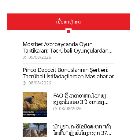
ເນື້ອຫາຫຼ້າສຸດ
Mostbet Azərbaycanda Oyun
Taktikaları: Təcrübəli Oyunçulardan
İpuçları
09/08/2026
Pinco Depozit Bonuslarının Şərtləri:
Təcrübəli İstifadəçilərdən Məsləhətlər
08/08/2026
FAO ຊີ້ ລາຄາອາຫານໂລກພຸ່ງ
ສູງສຸດໃນຮອບ 3 ປີ ຈາກແຮງ
ກົດດັນຂອງສົງຄາມ, El nino
08/08/2026
ນັກບູຮານຄະດີໄຂປິດສະໜາ “ທົ່ງ
ໄຫຫີນ” ຫຼັງພົບໂຄງກະດູກ 37