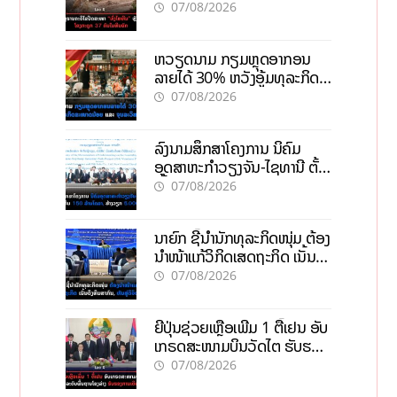
ຄົນໃນຫີນຍັກ
07/08/2026
ຫວຽດນາມ ກຽມຫຼຸດອາກອນ
ລາຍໄດ້ 30% ຫວັງອູ້ມທຸລະກິດ
ຂະໜາດນ້ອຍ ແລະ ຈຸນລະ
07/08/2026
ວິສາຫະກິດ
ລົງນາມສຶກສາໂຄງການ ນິຄົມ
ອຸດສາຫະກຳວຽງຈັນ-ໄຊທານີ ຕັ້ງ
ເປົ້າດຶງທຶນ 150 ລ້ານໂດລາ, ສ້າງ
07/08/2026
ວຽກ 5.000 ຕຳແໜ່ງ
ນາຍົກ ຊີ້ນຳນັກທຸລະກິດໜຸ່ມ ຕ້ອງ
ນຳໜ້າແກ້ວິກິດເສດຖະກິດ ເນັ້ນດຶງ
ທຶນສາກົນ, ຫັນສູ່ດິຈິຕອນ
07/08/2026
ຍີ່ປຸ່ນຊ່ວຍເຫຼືອເພີ່ມ 1 ຕື້ເຢນ ອັບ
ເກຣດສະໜາມບິນວັດໄຕ ຮັບຮອງ
ການເຕີບໂຕ
07/08/2026