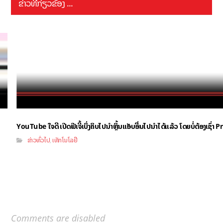
ຂ່າວທີ່ກ່ຽວຂ້ອງ ...
YouTube ໃຈດີ ເປີດຟີເຈີ້ເບິ່ງຄິບໄປນຳຫຼິ້ນແອັບອື່ນໄປນຳໄດ້ແລ້ວ ໂດຍບໍ່ຕ້ອງເຊົ່
ຂ່າວທົ່ວໄປ
ເທັກໂນໂລຢີ
,
Comments are disabled