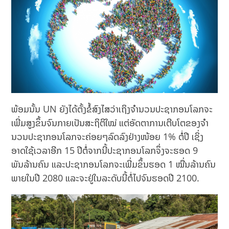
ພ້ອມນັ້ນ UN ຍັງໄດ້ຕັ້ງຂໍ້ສົງໄສວ່າເຖິງຈໍານວນປະຊາກອນໂລກຈະ
ເພີ່ມສູງຂຶ້ນຈົນກາຍເປັນສະຖິຕິໃໝ່ ແຕ່ອັດຕາການເຕີບໂຕຂອງຈໍາ
ນວນປະຊາກອນໂລກຈະຄ່ອຍໆລົດລົງຢ່າງໜ້ອຍ 1% ຕໍ່ປີ ເຊິ່ງ
ອາດໃຊ້ເວລາອີກ 15 ປີຕໍ່ຈາກນີ້ປະຊາກອນໂລກຈຶ່ງຈະຮອດ 9
ພັນລ້ານຄົນ ແລະປະຊາກອນໂລກຈະເພີ່ມຂຶ້ນຮອດ 1 ໝື່ນລ້ານຄົນ
ພາຍໃນປີ 2080 ແລະຈະຢູ່ໃນລະດັບນີ້ຕໍ່ໄປຈົນຮອດປີ 2100.