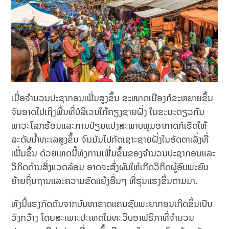
ເມື່ອຈຳນວນປະຊາກອນເພີ່ມສູງຂຶ້ນ ຂະໜາດເມືອງກໍຂະຫຍາຍຂຶ້ນ
ຈົນອາດໄປເຖິງພື້ນທີ່ບໍລິເວນໃກ້ຄຽງຊາຍຝັ່ງ ໃນຂະນະດຽວກັນ
ພາວະໂລກຮ້ອນແລະການປ່ຽນແປງສະພາບພູມອາກາດກໍເຮັດໃຫ້
ລະດັບນ້ຳທະເລສູງຂຶ້ນ ຈົນມັນໄປກັດເຊາະຊາຍຝັ່ງໃນອັດຕາເລັ່ງທີ່
ເພີ່ມຂຶ້ນ ດ້ວຍເຫດນີ້ທັງການເພີ່ມຂຶ້ນຂອງຈໍານວນປະຊາກອນແລະ
ວິກິດດ້ານສິ່ງແວດລ້ອມ ອາດຈະສົ່ງຜົນໃຫ້ເກີດວິກິດຜູ້ອົບພະຍົບ
ຍ້າຍຖິ່ນຖານແລະຄວາມຂັດແຍ້ງອື່ນໆ ທີ່ຮຸນແຮງຂຶ້ນຕາມມາ.
ທັງນີ້ແຮງກົດດັນຈາກບັນຫາຂາດແຄນຊັບພະຍາກອນເກີດຂຶ້ນເປັນ
ວົງກວ້າງ ໂດຍສະເພາະປະເທດໃນທະວີບອາຟຣິກາທີ່ຈໍານວນ