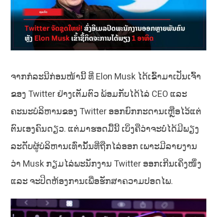
ຈາກກໍລະນີກ່ອນໜ້ານີ້ ທີ່ Elon Musk ໄດ້ເຂົ້າມາເປັນເຈົ້າ
ຂອງ Twitter ຢ່າງເຕັມຕົວ ພ້ອມກັບໄດ້ໄລ່ CEO ແລະ
ຄະນະບໍລິຫານຂອງ Twitter ອອກຍົກກະດານເຫຼືອໄວ້ແຕ່
ຕົນເອງຄົນດຽວ. ແຕ່ມາຮອດມື້ນີ້ ເບິ່ງຄືວ່າຈະບໍ່ໄດ້ມີພຽງ
ລະດັບຜູ້ບໍລິຫານເທົ່ານັ້ນທີ່ຖືກໄລ່ອອກ ເພາະມີລາຍງານ
ວ່າ Musk ກຽມໄລ່ພະນັກງານ Twitter ອອກເກີນເຄິ່ງໜຶ່ງ
ແລະ ຈະປິດຫ້ອງການເພື່ອຮັກສາຄວາມປອດໄພ.