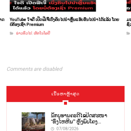
ມາດ
YouTube ໃຈດີ ເປີດຟີເຈີ້ເບິ່ງຄິບໄປນຳຫຼິ້ນແອັບອື່ນໄປນຳໄດ້ແລ້ວ ໂດຍ
ມະ
ບໍ່ຕ້ອງເຊົ່າ Premium
ຊົ
ຂ່າວທົ່ວໄປ
ເທັກໂນໂລຢີ
,
Comments are disabled
ເນື້ອຫາຫຼ້າສຸດ
ນັກບູຮານຄະດີໄຂປິດສະໜາ
“ທົ່ງໄຫຫີນ” ຫຼັງພົບໂຄງ
ກະດູກ 37 ຄົນໃນຫີນຍັກ
07/08/2026