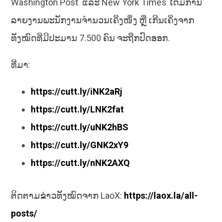
Washington Post ແລະ New York Times ໄດ້ມີການ
ລາຍງານພະນັກງານຈໍານວນເຄິ່ງໜຶ່ງ ຫຼື ເກີນເຄິ່ງຈາກ
ທັງໝົດທີ່ມີປະມານ 7.500 ຄົນ ຈະຖືກປົດອອກ.
ທີ່ມາ:
https://cutt.ly/iNK2aRj
https://cutt.ly/LNK2fat
https://cutt.ly/uNK2hBS
https://cutt.ly/GNK2xY9
https://cutt.ly/nNK2AXQ
ຕິດຕາມຂ່າວທັງໝົດຈາກ LaoX:
https://laox.la/all-
posts/