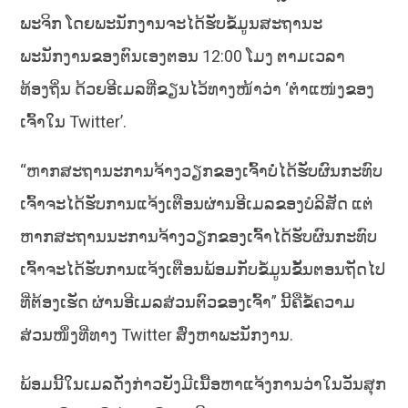
ພະຈິກ ໂດຍພະນັກງານຈະໄດ້ຮັບຂໍ້ມູນສະຖານະ
ພະນັກງານຂອງຕົນເອງຕອນ 12:00 ໂມງ ຕາມເວລາ
ທ້ອງຖິ່ນ ດ້ວຍອີເມລທີ່ຂຽນໄວ້ທາງໜ້າວ່າ ‘ຕໍາແໜ່ງຂອງ
ເຈົ້າໃນ Twitter’.
“ຫາກສະຖານະການຈ້າງວຽກຂອງເຈົ້າບໍ່ໄດ້ຮັບຜົນກະທົບ
ເຈົ້າຈະໄດ້ຮັບການແຈ້ງເຕືອນຜ່ານອີເມລຂອງບໍລິສັດ ແຕ່
ຫາກສະຖານນະການຈ້າງວຽກຂອງເຈົ້າໄດ້ຮັບຜົນກະທົບ
ເຈົ້າຈະໄດ້ຮັບການແຈ້ງເຕືອນພ້ອມກັບຂໍ້ມູນຂັ້ນຕອນຖັດໄປ
ທີ່ຕ້ອງເຮັດ ຜ່ານອີເມລສ່ວນຕົວຂອງເຈົ້າ” ນີ້ຄືຂໍ້ຄວາມ
ສ່ວນໜຶ່ງທີ່ທາງ Twitter ສົ່ງຫາພະນັກງານ.
ພ້ອມນີ້ໃນເມລດັ່ງກ່າວຍັງມີເນື້ອຫາແຈ້ງການວ່າໃນວັນສຸກ