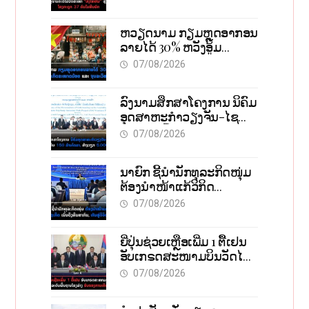
ຫວຽດນາມ ກຽມຫຼຸດອາກອນ
ລາຍໄດ້ 30% ຫວັງອູ້ມ
ທຸລະກິດຂະໜາດນ້ອຍ ແລະ
07/08/2026
ຈຸນລະວິສາຫະກິດ
ລົງນາມສຶກສາໂຄງການ ນິຄົມ
ອຸດສາຫະກຳວຽງຈັນ-ໄຊ
ທານີ ຕັ້ງເປົ້າດຶງທຶນ 150 ລ້ານ
07/08/2026
ໂດລາ, ສ້າງວຽກ 5.000
ຕຳແໜ່ງ
ນາຍົກ ຊີ້ນຳນັກທຸລະກິດໜຸ່ມ
ຕ້ອງນຳໜ້າແກ້ວິກິດ
ເສດຖະກິດ ເນັ້ນດຶງທຶນ
07/08/2026
ສາກົນ, ຫັນສູ່ດິຈິຕອນ
ຍີ່ປຸ່ນຊ່ວຍເຫຼືອເພີ່ມ 1 ຕື້ເຢນ
ອັບເກຣດສະໜາມບິນວັດໄຕ
ຮັບຮອງການເຕີບໂຕ
07/08/2026