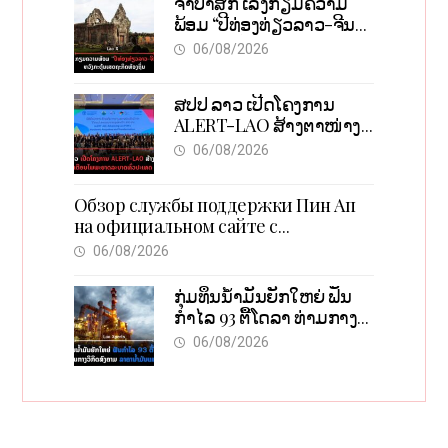
ຈຳປາສັກ ເລັ່ງກຽມຄວາມ
ພ້ອມ “ປີທ່ອງທ່ຽວລາວ-ຈີນ
2027” ຫວັງກະຕຸ້ນເສດຖະກິດ
06/08/2026
ທ້ອງຖິ່ນ
ສປປ ລາວ ເປີດໂຄງການ
ALERT-LAO ສ້າງຕາໜ່າງ
ເຕືອນໄພພະຍາດລະບາດທົ່ວ
06/08/2026
ປະເທດ
Обзор службы поддержки Пин Ап
на официальном сайте с
актуальной информацией
06/08/2026
ກຸ່ມທຶນນ້ຳມັນຍັກໃຫຍ່ ຟັນ
ກຳໄລ 93 ຕື້ໂດລາ ທ່າມກາງ
ວິກິດສົງຄາມ ລາຄານໍ້າມັນ
06/08/2026
ແພງ