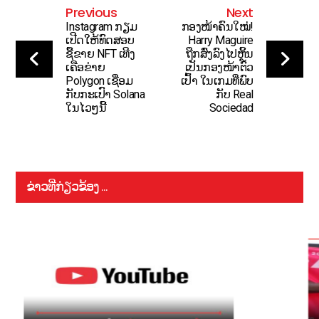
Previous
Next
Instagram ກຽມ
ກອງໜ້າຄົນໃໝ່!
ເປີດໃຫ້ທົດສອບ
Harry Maguire
ຊື້ຂາຍ NFT ເທີງ
ຖືກສົ່ງລົງໄປຫຼິ້ນ
ເຄືອຂ່າຍ
ເປັນກອງໜ້າຕົວ
Polygon ເຊື່ອມ
ເປົ້າ ໃນເກມທີ່ພົບ
ກັບກະເປົາ Solana
ກັບ Real
ໃນໄວໆນີ້
Sociedad
ຂ່າວທີ່ກ່ຽວຂ້ອງ ...