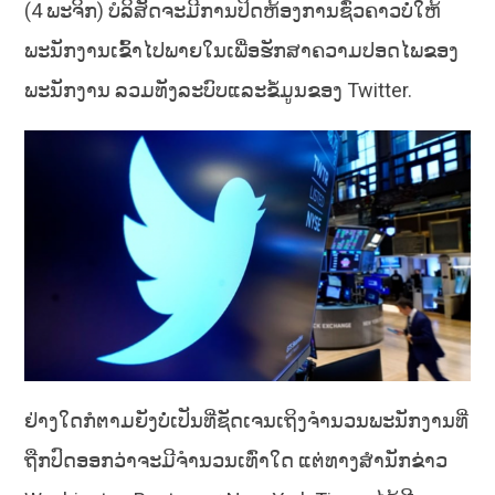
(4 ພະຈິກ) ບໍລິສັດຈະມີການປິດຫ້ອງການຊົ່ວຄາວບໍ່ໃຫ້
ພະນັກງານເຂົ້າໄປພາຍໃນເພື່ອຮັກສາຄວາມປອດໄພຂອງ
ພະນັກງານ ລວມທັງລະບົບແລະຂໍ້ມູນຂອງ Twitter.
ຢ່າງໃດກໍຕາມຍັງບໍ່ເປັນທີ່ຊັດເຈນເຖິງຈໍານວນພະນັກງານທີ່
ຖືກປົດອອກວ່າຈະມີຈຳນວນເທົ່າໃດ ແຕ່ທາງສຳນັກຂ່າວ