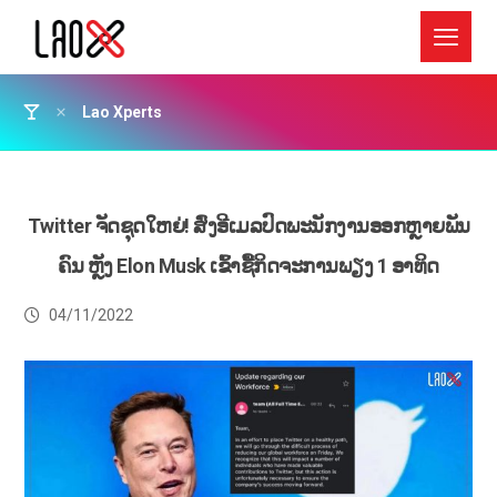
Lao Xperts
Twitter ຈັດຊຸດໃຫຍ່! ສົ່ງອີເມລປົດພະນັກງານອອກຫຼາຍພັນ
ຄົນ ຫຼັງ Elon Musk ເຂົ້າຊື້ກິດຈະການພຽງ 1 ອາທິດ
04/11/2022