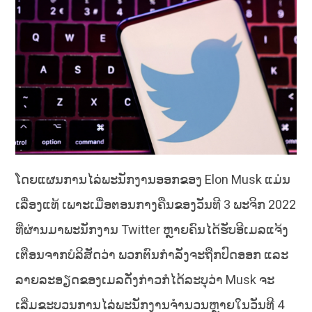
ໂດຍແຜນການໄລ່ພະນັກງານອອກຂອງ Elon Musk ແມ່ນ
ເລື່ອງແທ້ ເພາະເມື່ອຕອນກາງຄືນຂອງວັນທີ 3 ພະຈິກ 2022
ທີ່ຜ່ານມາພະນັກງານ Twitter ຫຼາຍຄົນໄດ້ຮັບອີເມລແຈ້ງ
ເຕືອນຈາກບໍລິສັດວ່າ ພວກຕົນກໍາລັງຈະຖືກປົດອອກ ແລະ
ລາຍລະອຽດຂອງເມລດັ່ງກ່າວກໍໄດ້ລະບຸວ່າ Musk ຈະ
ເລີ່ມຂະບວນການໄລ່ພະນັກງານຈໍານວນຫຼາຍໃນວັນທີ 4