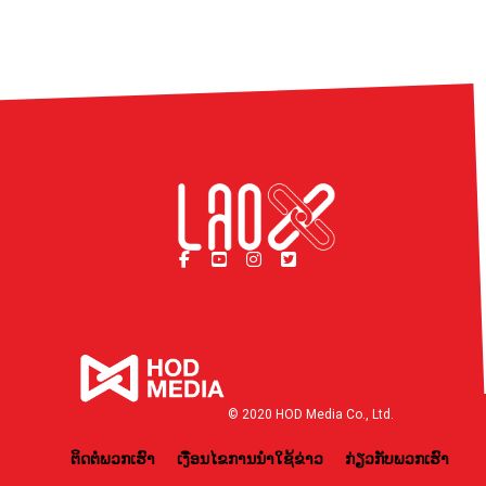
© 2020 HOD Media Co., Ltd.
ຕິດຕໍ່ພວກເຮົາ
ເງື່ອນໄຂການນຳໃຊ້ຂ່າວ
ກ່ຽວກັບພວກເຮົາ