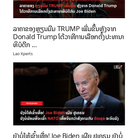
ລາຄາຂອງຫຼຽນມີມ TRUMP ເພີ່ມຂຶ້ນຫຼັງຈາກ
Donald Trump ໂຕ້ວາທີການເລືອກຕັ້ງປະທານາ
ທິບໍດີກ ...
Lao Xperts
ຍັງບໍ່ໃຫ້ເຂົ້າເທື່ອ! Joe Biden ເຜີຍ ຢູເຄຣນ ຍັງບໍ່