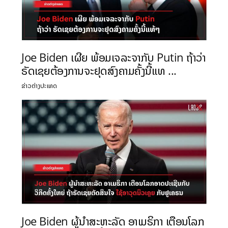
Joe Biden ເຜີຍ ພ້ອມເຈລະຈາກັບ Putin ຖ້າວ່າ
ຣັດເຊຍຕ້ອງການຈະຢຸດສົງຄາມຄັ້ງນີ້ແທ ...
ຂ່າວຕ່າງປະເທດ
Joe Biden ຜູ້ນຳສະຫະລັດ ອາເມຣິກາ ເຕືອນໂລກ