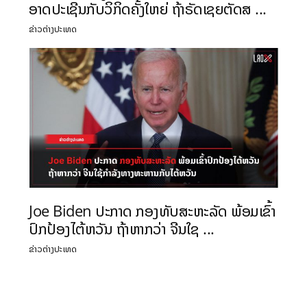
ອາດປະເຊີນກັບວິກິດຄັ້ງໃຫຍ່ ຖ້າຣັດເຊຍຕັດສ ...
ຂ່າວຕ່າງປະເທດ
Joe Biden ປະກາດ ກອງທັບສະຫະລັດ ພ້ອມເຂົ້າ
ປົກປ້ອງໄຕ້ຫວັນ ຖ້າຫາກວ່າ ຈີນໃຊ ...
ຂ່າວຕ່າງປະເທດ