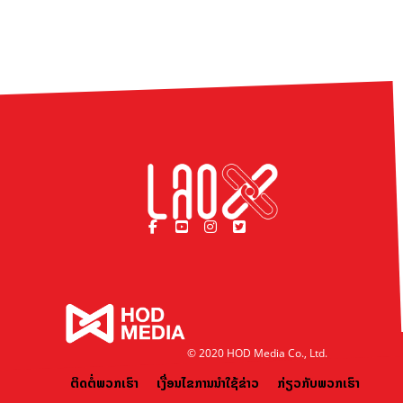
© 2020 HOD Media Co., Ltd.
ຕິດຕໍ່ພວກເຮົາ
ເງື່ອນໄຂການນຳໃຊ້ຂ່າວ
ກ່ຽວກັບພວກເຮົາ