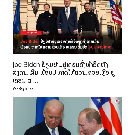
Joe Biden ຢ້ຽມຢາມຢູເຄຣນຄັ້ງທຳອິດຫຼັງ
ສົງຄາມເລີ່ມ ພ້ອມປະກາດໃຫ້ຄວາມຊ່ວຍເຫຼືອ ຢູ
ເຄຣນ ຕ ...
ຂ່າວຕ່າງປະເທດ