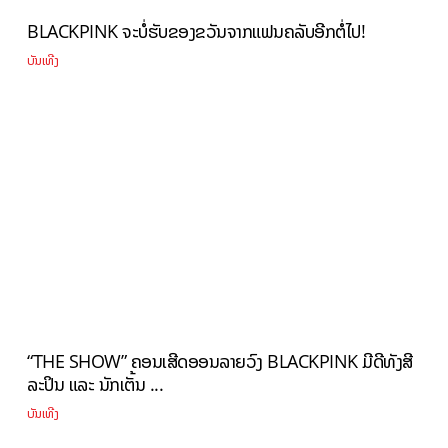
BLACKPINK ຈະບໍ່ຮັບຂອງຂວັນຈາກແຟນຄລັບອີກຕໍ່ໄປ!
ບັນເທີງ
“THE SHOW” ຄອນເສີດອອນລາຍວົງ BLACKPINK ມີດີທັງສີ
ລະປິນ ແລະ ນັກເຕັ້ນ ...
ບັນເທີງ