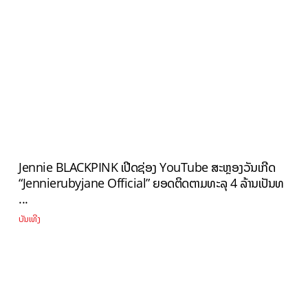
Jennie BLACKPINK ເປີດຊ່ອງ YouTube ສະຫຼອງວັນເກີດ
“Jennierubyjane Official” ຍອດຕິດຕາມທະລຸ 4 ລ້ານເປັນທ
...
ບັນເທີງ