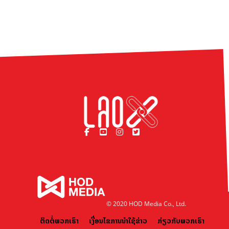
© 2020 HOD Media Co., Ltd.
ຕິດຕໍ່ພວກເຮົາ
ເງື່ອນໄຂການນຳໃຊ້ຂ່າວ
ກ່ຽວກັບພວກເຮົາ