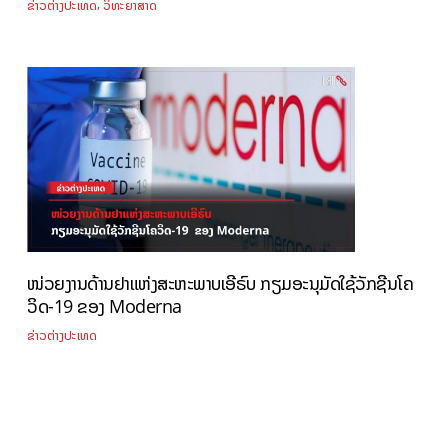
,
ຂ່າວຕ່າງປະເທດ
ວິທະຍາສາດ
ໜ່ວຍງານດ້ານຢາແຫ່ງສະຫະພາບເອີຣົບ ກຽມອະນຸມັດໃຊ້ວັກຊີນໂຄ
ວິດ-19 ຂອງ Moderna
ຂ່າວຕ່າງປະເທດ