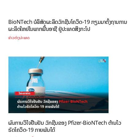
BioNTech ບໍລິສັດຜະລິດວັກຊີນໂຄວິດ-19 ກຽມມາຕັ້ງຖານການ
ຜະລິດໃຫຍ່ໃນພາກພື້ນອາຊີ ຢູ່ປະເທດສິງກະໂປ
ຂ່າວຕ່າງປະເທດ
ຜົນການວິໄຈຢືນຢັນ ວັກຊີນຂອງ Pfizer-BioNTech ຕ້ານໄວ
ຣັດໂຄວິດ-19 ກາຍພັນໄດ້