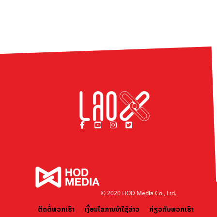
© 2020 HOD Media Co., Ltd.
ຕິດຕໍ່ພວກເຮົາ
ເງື່ອນໄຂການນຳໃຊ້ຂ່າວ
ກ່ຽວກັບພວກເຮົາ