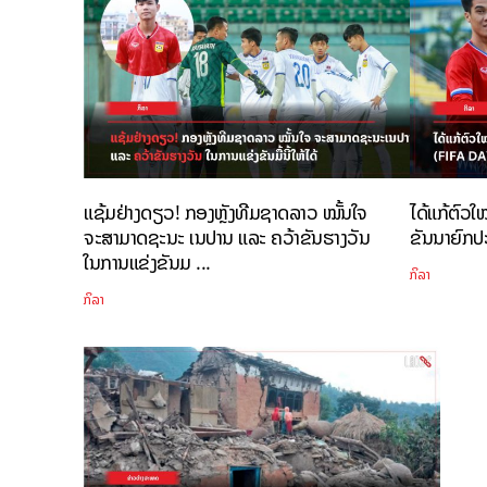
ແຊ້ມຢ່າງດຽວ! ກອງຫຼັງທີມຊາດລາວ ໝັ້ນໃຈ
ໄດ້ແກ້ຕົວໃໝ
ຈະສາມາດຊະນະ ເນປານ ແລະ ຄວ້າຂັນຮາງວັນ
ຂັນນາຍົກປ
ໃນການແຂ່ງຂັນມ ...
ກິລາ
ກິລາ