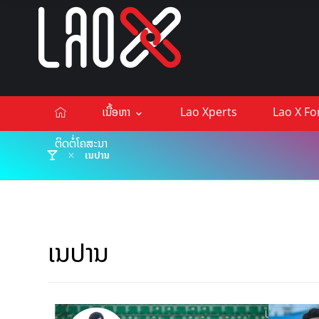
ເນື້ອຫາ
Lao Xperts
Lao X F
ຕິດຕໍ່ໂຄສະນາ
ເນປານ
ເນປານ