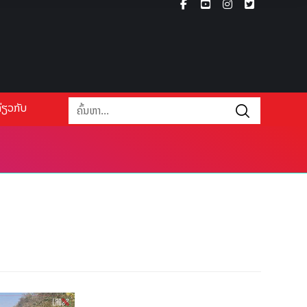
່ຽວກັບ