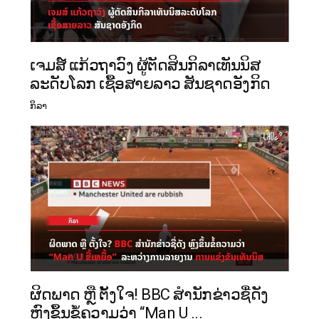
ເຈມສ໌ ແກ້ວຖາວົງ ຜູ້ຕັດສິນກິລາເທັນນິສ
ລະດັບໂລກ ເຊື້ອສາຍລາວ ສັນຊາດອັງກິດ
ກິລາ
ຜິດພາດ ຫຼື ຕັ້ງໃຈ! BBC ສຳນັກຂ່າວຊື່ດັງ
ຫຼົງຂຶ້ນຂໍ້ຄວາມວ່າ “Man U ...