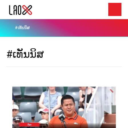
#ເທັນນິສ
#ເທັນນິສ