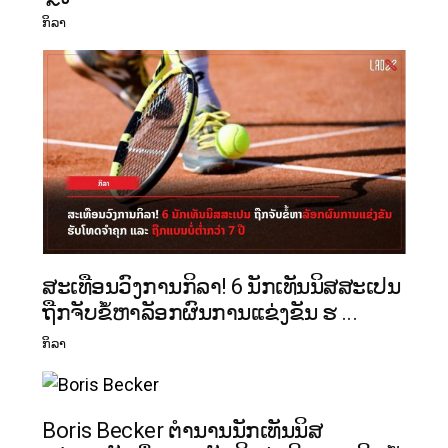
ກິລາ
ສະເທືອນວົງການກິລາ! 6 ນັກເທັນນິສສະເປນ
ຖືກຈັບຂໍ້ຫາລັອກຜົນການແຂ່ງຂັນ ຮ ...
ກິລາ
Boris Becker ຕຳນານນັກເທັນນິສ