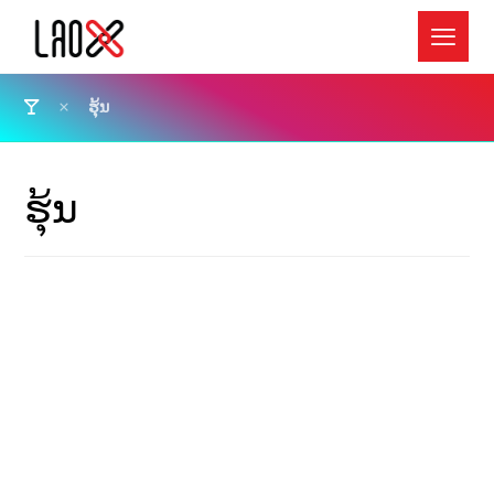
ຮຸ້ນ
ຮຸ້ນ