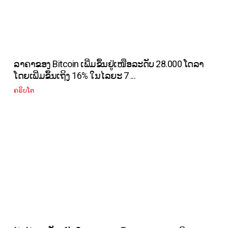
ລາຄາຂອງ Bitcoin ເພີ່ມຂຶ້ນຢູ່ເໜືອລະດັບ 28.000 ໂດລາ
ໂດຍເພີ່ມຂຶ້ນເຖິງ 16% ໃນໄລຍະ 7 ...
ຄຣິບໂຕ