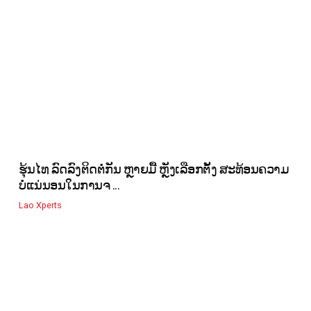
ຮຸ້ນໄທ ລົດລົງຕິດຕໍ່ກັນ ຫຼາຍມື້ ຫຼັງເລືອກຕັ້ງ ສະທ້ອນຄວາມ
ບໍ່ແນ່ນອນໃນການຈ ...
Lao Xperts