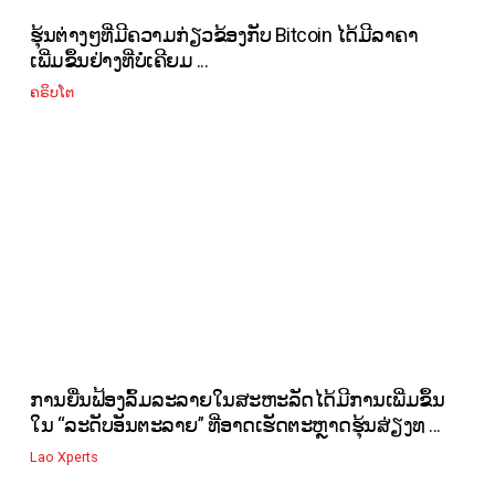
ຮຸ້ນຕ່າງໆທີ່ມີຄວາມກ່ຽວຂ້ອງກັບ Bitcoin ໄດ້ມີລາຄາ
ເພີ່ມຂຶ້ນຢ່າງທີ່ບໍ່ເຄີຍມ ...
ຄຣິບໂຕ
ການຍື່ນຟ້ອງລົ້ມລະລາຍໃນສະຫະລັດໄດ້ມີການເພີ່ມຂຶ້ນ
ໃນ “ລະດັບອັນຕະລາຍ” ທີ່ອາດເຮັດຕະຫຼາດຮຸ້ນສ່ຽງທ ...
Lao Xperts