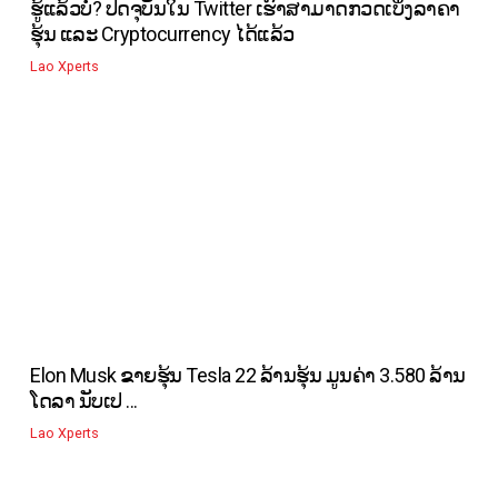
ຮູ້ແລ້ວບໍ່? ປັດຈຸບັນໃນ Twitter ເຮົາສາມາດກວດເບິ່ງລາຄາ
ຮຸ້ນ ແລະ Cryptocurrency ໄດ້ແລ້ວ
Lao Xperts
Elon Musk ຂາຍຮຸ້ນ Tesla 22 ລ້ານຮຸ້ນ ມູນຄ່າ 3.580 ລ້ານ
ໂດລາ ນັບເປ ...
Lao Xperts