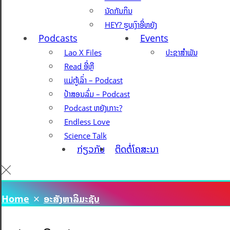
ນັດກັນກິນ
HEY? ຮູບເງົາອີ່ຫຍັງ
Podcasts
Events
Lao X Files
ປະຊາສຳພັນ
Read ອີ່ຫຼີ
ແມ່ຕູ້ເລົ່າ – Podcast
ປ້າສອນລົ່ມ – Podcast
Podcast ຫຍັງເກາະ?
Endless Love
Science Talk
ກ່ຽວກັບ
ຕິດຕໍ່ໂຄສະນາ
Home
ອະສັງຫາລິມະຊັບ