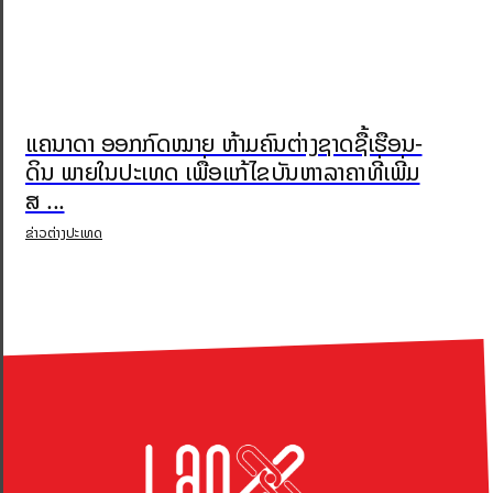
ແຄນາດາ ອອກກົດໝາຍ ຫ້າມຄົນຕ່າງຊາດຊື້ເຮືອນ-
ດິນ ພາຍໃນປະເທດ ເພື່ອແກ້ໄຂບັນຫາລາຄາທີ່ເພີ່ມ
ສ ...
ຂ່າວຕ່າງປະເທດ