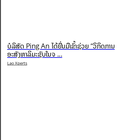
ບໍລິສັດ Ping An ໄດ້ຍື່ນມືເຂົ້າຊ່ວຍ “ວິກິດການ
ອະສັງຫາລິມະຊັບໃນຈ ...
Lao Xperts