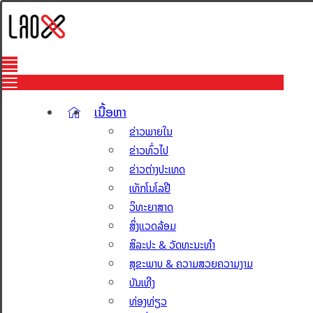
ເນື້ອຫາ
ຂ່າວພາຍໃນ
ຂ່າວທົ່ວໄປ
ຂ່າວຕ່າງປະເທດ
ເທັກໂນໂລຢີ
ວິທະຍາສາດ
ສິ່ງແວດລ້ອມ
ສິລະປະ & ວັດທະນະທຳ
ສຸຂະພາບ & ຄວາມສວຍຄວາມງາມ
ບັນເທີງ
ທ່ອງທ່ຽວ