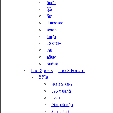
ກິນດື່ມ
ຊີວິດ
ກິລາ
ປະຫວັດສາດ
ສັດໂລກ
ໄວໜຸ່ມ
LGBTQ+
ເກມ
ຄຣິບໂຕ
ວັນສຳຄັນ
Lao Xperts
Lao X Forum
ວິດີໂອ
HOD STORY
Lao X ບອກຕໍ່
32-IT
ໃສ່ລອງເຮັດເບີງດຸ
Some Part