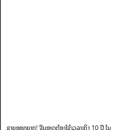
ຂາຍອອກຍາກ! ຈີນອາດຕ້ອງໃຊ້ເວລາເຖິງ 10 ປີ ໃນ