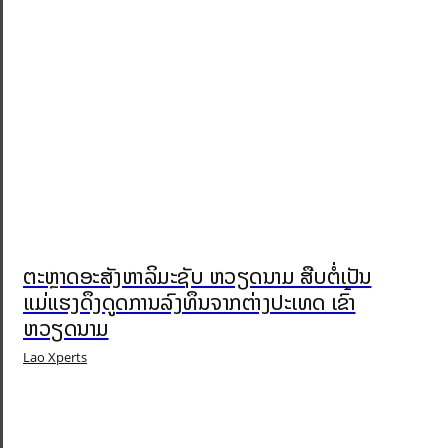
ຕະຫຼາດອະສັງຫາລິມະຊັບ ຫວຽດນາມ ສືບຕໍ່ເປັນ
ແມ່ແຮງດຶງດູດການລົງທຶນຈາກຕ່າງປະເທດ ເຂົ້າ
ຫວຽດນາມ
Lao Xperts