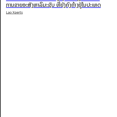
ການຂາຍອະສັງຫາລິມະຊັບ ທີ່ຍັງຄົງຄ້າງຢູ່ໃນປະເທດ
Lao Xperts