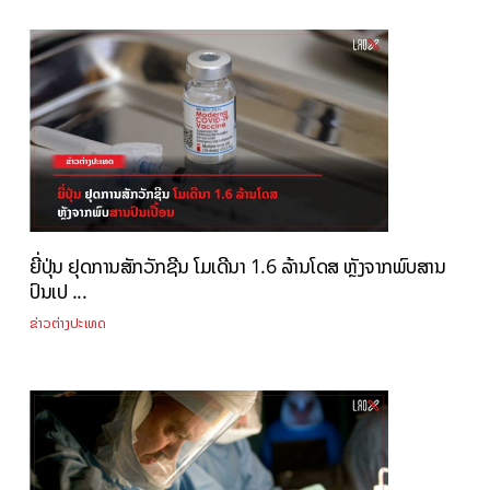
ຍີ່ປຸ່ນ ຢຸດການສັກວັກຊີນ ໂມເດີນາ 1.6 ລ້ານໂດສ ຫຼັງຈາກພົບສານ
ປົນເປ ...
ຂ່າວຕ່າງປະເທດ