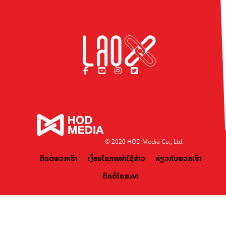
© 2020 HOD Media Co., Ltd.
ຕິດຕໍ່ພວກເຮົາ
ເງື່ອນໄຂການນຳໃຊ້ຂ່າວ
ກ່ຽວກັບພວກເຮົາ
ຕິດຕໍ່ໂຄສະນາ