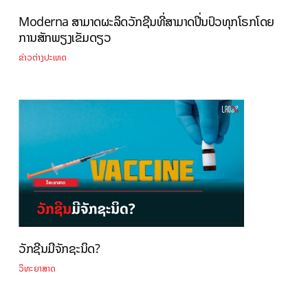
Moderna ສາມາດຜະລິດວັກຊີນທີ່ສາມາດປິ່ນປົວທຸກໂຣກໂດຍ
ການສັກພຽງເຂັມດຽວ
ຂ່າວຕ່າງປະເທດ
ວັກຊີນມີຈັກຊະນິດ?
ວິທະຍາສາດ