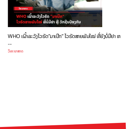
WHO ເຝົ້າລະວັງໄວຣັດ”ມາເບີກ” ໄວຣັດສາຍພັນໃໝ່ ທີ່ຍັງບໍ່ມີຢາ ຫ
...
ວິທະຍາສາດ