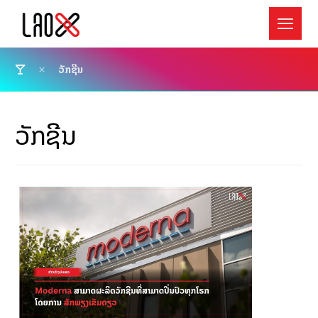
ວັກຊີນ
ວັກຊີນ