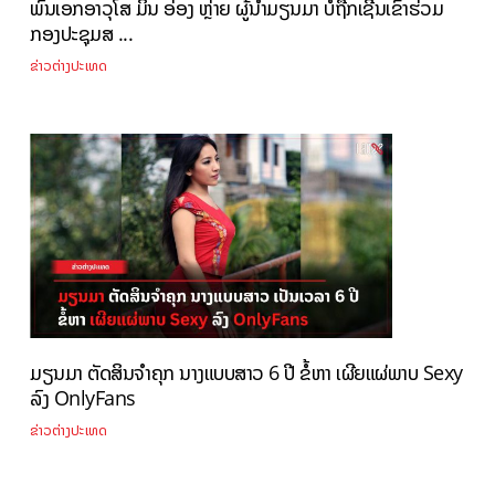
ພົນເອກອາວຸໂສ ມິນ ອ່ອງ ຫຼ່າຍ ຜູ້ນຳມຽນມາ ບໍ່ຖືກເຊີນເຂົ້າຮ່ວມ
ກອງປະຊຸມສ ...
ຂ່າວຕ່າງປະເທດ
ມຽນມາ ຕັດສິນຈຳຄຸກ ນາງແບບສາວ 6 ປີ ຂໍ້ຫາ ເຜີຍແຜ່ພາບ Sexy
ລົງ OnlyFans
ຂ່າວຕ່າງປະເທດ