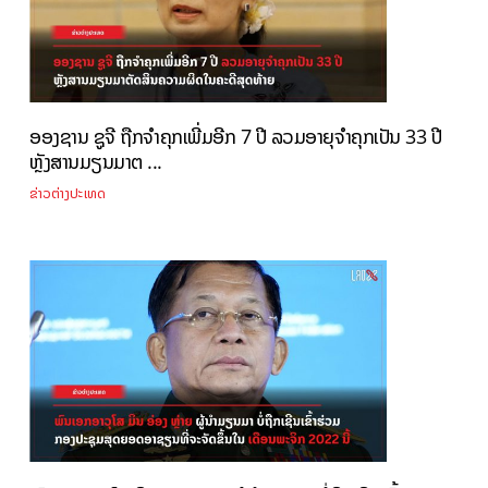
ອອງຊານ ຊູຈີ ຖືກຈຳຄຸກເພີ່ມອີກ 7 ປີ ລວມອາຍຸຈຳຄຸກເປັນ 33 ປີ
ຫຼັງສານມຽນມາຕ ...
ຂ່າວຕ່າງປະເທດ