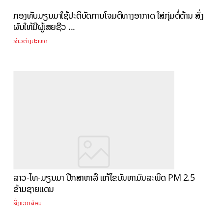
ກອງທັບມຽນມາໃຊ້ປະຕິບັດການໂຈມຕີທາງອາກາດ ໃສ່ກຸ່ມຕໍ່ຕ້ານ ສົ່ງ
ຜົນໃຫ້ມີຜູ້ເສຍຊີວ ...
ຂ່າວຕ່າງປະເທດ
ລາວ-ໄທ-ມຽນມາ ປຶກສາຫາລື ແກ້ໄຂບັນຫາມົນລະພິດ PM 2.5
ຂ້າມຊາຍແດນ
ສິ່ງແວດລ້ອມ