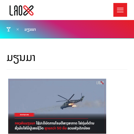
ມຽນມາ
ມຽນມາ