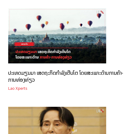
ປະເທດມຽນມາ ເສດຖະກິດກຳລັງເຕີບໂຕ ໂດຍສະເພາະດ້ານການຄ້າ-
ການທ່ອງທ່ຽວ
Lao Xperts