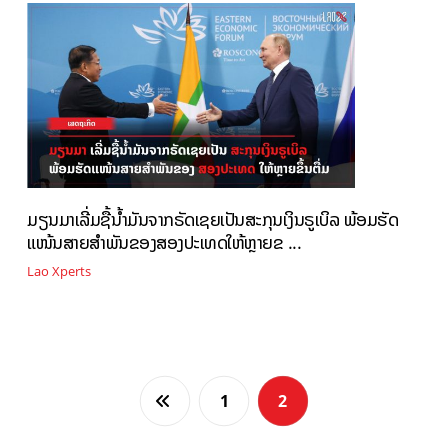
ມຽນມາເລີ່ມຊື້ນ້ຳມັນຈາກຣັດເຊຍເປັນສະກຸນເງິນຣູເບິລ ພ້ອມຮັດ
ແໜ້ນສາຍສຳພັນຂອງສອງປະເທດໃຫ້ຫຼາຍຂ ...
Lao Xperts
1
2