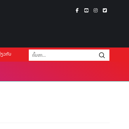
່ຽວກັບ