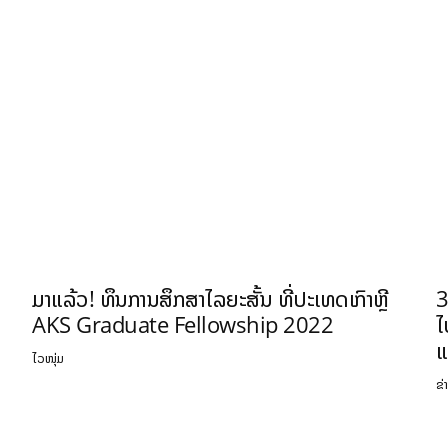
ມາແລ້ວ! ທຶນການສຶກສາໄລຍະສັ້ນ ທີ່ປະເທດເກົາຫຼີ
3
AKS Graduate Fellowship 2022
ໄ
ແ
ໄວໜຸ່ມ
ຂ່