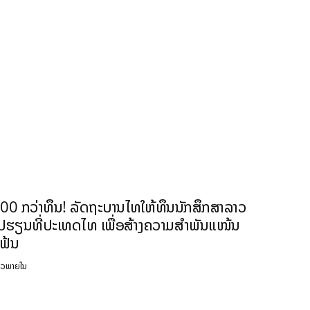
00 ກວ່າທຶນ! ລັດຖະບານໄທໃຫ້ທຶນນັກສຶກສາລາວ
ປຮຽນທີ່ປະເທດໄທ ເພື່ອສ້າງຄວາມສຳພັນແໜ້ນ
ຟ້ນ
າວພາຍໃນ