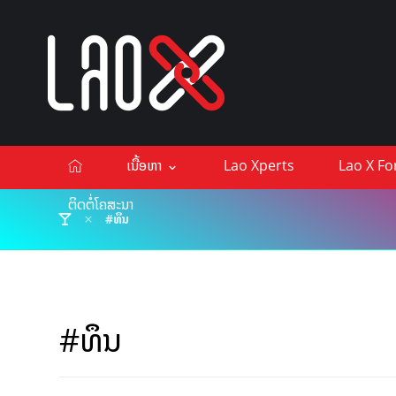
ເນື້ອຫາ
Lao Xperts
Lao X F
ຕິດຕໍ່ໂຄສະນາ
#ທຶນ
#ທຶນ