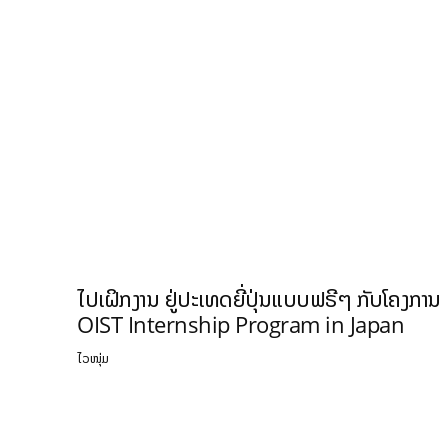
ໄປເຝິກງານ ຢູ່ປະເທດຍີ່ປຸ່ນແບບຟຣີໆ ກັບໂຄງການ
OIST Internship Program in Japan
ໄວໜຸ່ມ