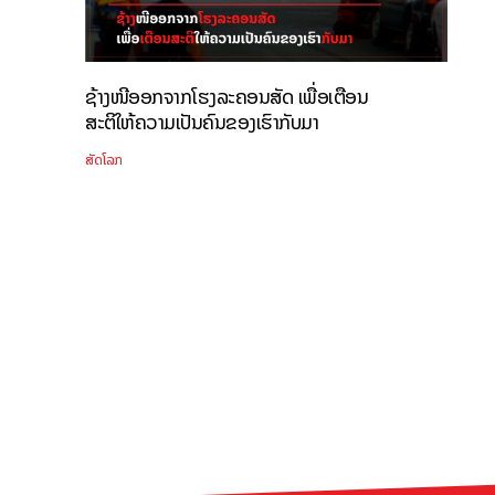
ຊ້າງໜີອອກຈາກໂຮງລະຄອນສັດ ເພື່ອເຕືອນ
ສະຕິໃຫ້ຄວາມເປັນຄົນຂອງເຮົາກັບມາ
ສັດໂລກ