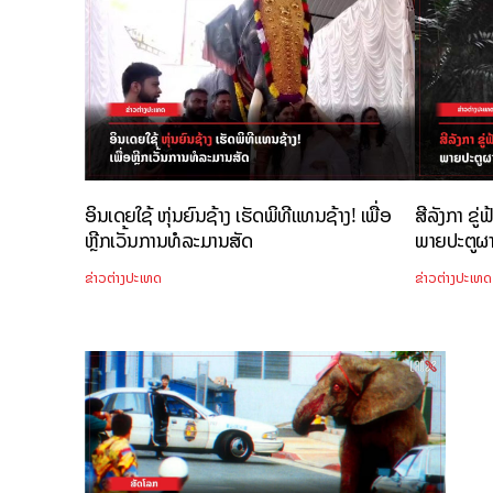
ອິນເດຍໃຊ້ ຫຸ່ນຍົນຊ້າງ ເຮັດພິທີແທນຊ້າງ! ເພື່ອ
ສີລັງກາ ຂູ
ຫຼີກເວັ້ນການທໍລະມານສັດ
ພາຍປະຕູຜາ 
ຂ່າວຕ່າງປະເທດ
ຂ່າວຕ່າງປະເທດ