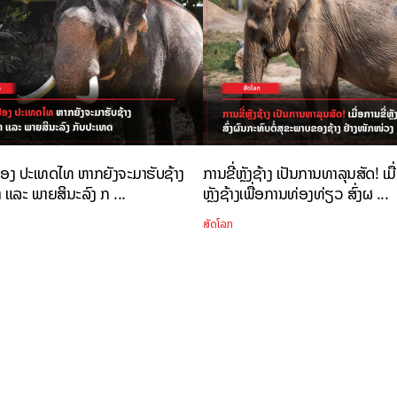
່ຟ້ອງ ປະເທດໄທ ຫາກຍັງຈະມາຮັບຊ້າງ
ການຂີ່ຫຼັງຊ້າງ ເປັນການທາລຸນສັດ! ເມື
ແລະ ພາຍສິນະລົງ ກ ...
ຫຼັງຊ້າງເພື່ອການທ່ອງທ່ຽວ ສົ່ງຜ ...
ສັດໂລກ