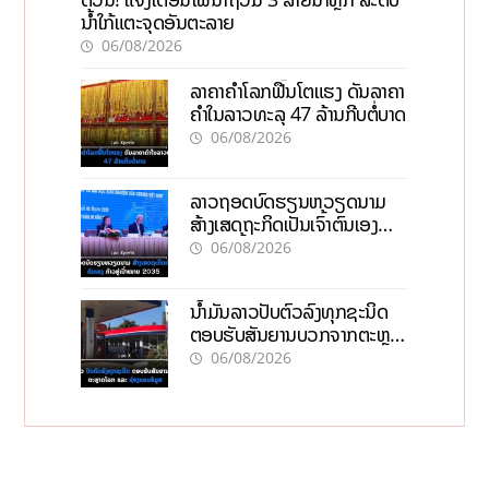
ນໍ້າໃກ້ແຕະຈຸດອັນຕະລາຍ
06/08/2026
ລາຄາຄຳໂລກຟື້ນໂຕແຮງ ດັນລາຄາ
ຄຳໃນລາວທະລຸ 47 ລ້ານກີບຕໍ່ບາດ
06/08/2026
ລາວຖອດບົດຮຽນຫວຽດນາມ
ສ້າງເສດຖະກິດເປັນເຈົ້າຕົນເອງ
ກ້າວສູ່ເປົ້າໝາຍ 2035
06/08/2026
ນໍ້າມັນລາວປັບຕົວລົງທຸກຊະນິດ
ຕອບຮັບສັນຍານບວກຈາກຕະຫຼາດ
ໂລກ ແລະ ຊ່ອງແຄບຮໍມູສ
06/08/2026