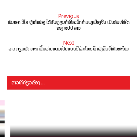
Previous
ພົນເອກ ວິໄລ ຫຼ້າຄຳຟອງ ໄດ້ຮັບຫຼຽນຄຳທີ່ລະນຶກກຳແພງເມືອງຈີນ ເປັນຄົນທຳອິດ
ຂອງ ສປປ ລາວ
Next
ລາວ ກຽມພັດທະນາປຶ້ມຜ່ານແດນເປັນແບບອີເລັກໂທຣນິກຝັງຊິບທີ່ທັນສະໄໝ
ຂ່າວທີ່ກ່ຽວຂ້ອງ ...