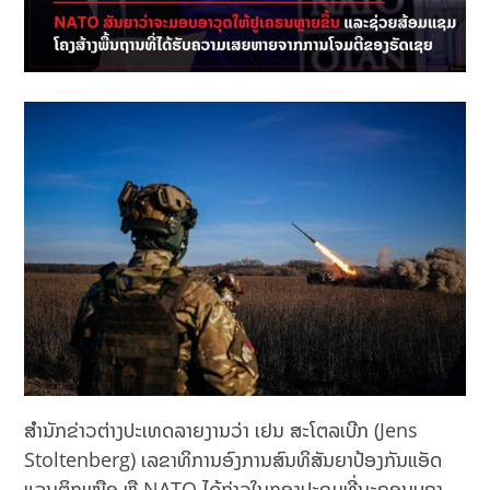
ສຳນັກຂ່າວຕ່າງປະເທດລາຍງານວ່າ ເຢນ ສະໂຕລເບີກ (Jens
Stoltenberg) ເລຂາທິການອົງການສົນທິສັນຍາປ້ອງກັນແອັດ
ແລນຕິກເໜືອ ຫຼື NATO ໄດ້ກ່າວໃນກອງປະຊຸມທີ່ນະຄອນບູຄາ