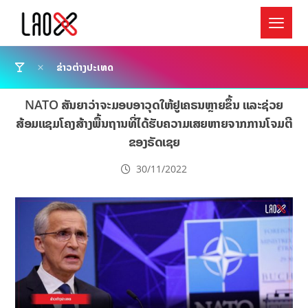
ຂ່າວຕ່າງປະເທດ
NATO ສັນຍາວ່າຈະມອບອາວຸດໃຫ້ຢູເຄຣນຫຼາຍຂຶ້ນ ແລະຊ່ວຍ
ສ້ອມແຊມໂຄງສ້າງພື້ນຖານທີ່ໄດ້ຮັບຄວາມເສຍຫາຍຈາກການໂຈມຕີ
ຂອງຣັດເຊຍ
30/11/2022