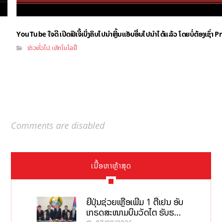
YouTube ໃຈດີ ເປີດຟີເຈີ້ເບິ່ງຄິບໄປນຳຫຼິ້ນແອັບອື່ນໄປນຳໄດ້ແລ້ວ ໂດຍບໍ່ຕ້ອງເຊົ່
ຂ່າວທົ່ວໄປ
ເທັກໂນໂລຢີ
,
Comments are disabled
ເນື້ອຫາຫຼ້າສຸດ
ຍີ່ປຸ່ນຊ່ວຍເຫຼືອເພີ່ມ 1 ຕື້ເຢນ ອັບ
ເກຣດສະໜາມບິນວັດໄຕ ຮັບຮອງ