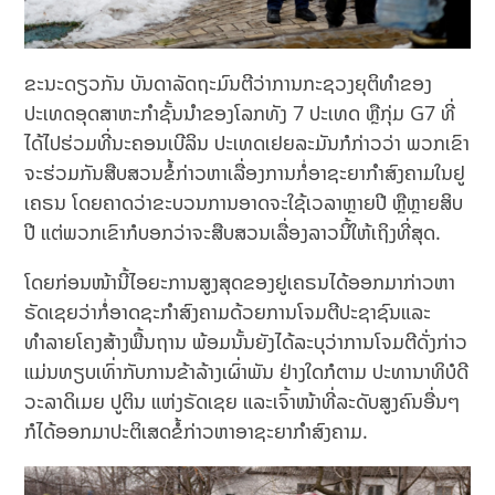
ຂະນະດຽວກັນ ບັນດາລັດຖະມົນຕີວ່າການກະຊວງຍຸຕິທຳຂອງ
ປະເທດອຸດສາຫະກໍາຊັ້ນນຳຂອງໂລກທັງ 7 ປະເທດ ຫຼືກຸ່ມ G7 ທີ່
ໄດ້ໄປຮ່ວມທີ່ນະຄອນເບີລິນ ປະເທດເຢຍລະມັນກໍກ່າວວ່າ ພວກເຂົາ
ຈະຮ່ວມກັນສືບສວນຂໍ້ກ່າວຫາເລື່ອງການກໍ່ອາຊະຍາກຳສົງຄາມໃນຢູ
ເຄຣນ ໂດຍຄາດວ່າຂະບວນການອາດຈະໃຊ້ເວລາຫຼາຍປີ ຫຼືຫຼາຍສິບ
ປີ ແຕ່ພວກເຂົາກໍບອກວ່າຈະສືບສວນເລື່ອງລາວນີ້ໃຫ້ເຖິງທີ່ສຸດ.
ໂດຍກ່ອນໜ້ານີ້ໄອຍະການສູງສຸດຂອງຢູເຄຣນໄດ້ອອກມາກ່າວຫາ
ຣັດເຊຍວ່າກໍ່ອາດຊະກຳສົງຄາມດ້ວຍການໂຈມຕີປະຊາຊົນແລະ
ທຳລາຍໂຄງສ້າງພື້ນຖານ ພ້ອມນັ້ນຍັງໄດ້ລະບຸວ່າການໂຈມຕີດັ່ງກ່າວ
ແມ່ນທຽບເທົ່າກັບການຂ້າລ້າງເຜົ່າພັນ ຢ່າງໃດກໍຕາມ ປະທານາທິບໍດີ
ວະລາດິເມຍ ປູຕິນ ແຫ່ງຣັດເຊຍ ແລະເຈົ້າໜ້າທີ່ລະດັບສູງຄົນອື່ນໆ
ກໍໄດ້ອອກມາປະຕິເສດຂໍ້ກ່າວຫາອາຊະຍາກຳສົງຄາມ.