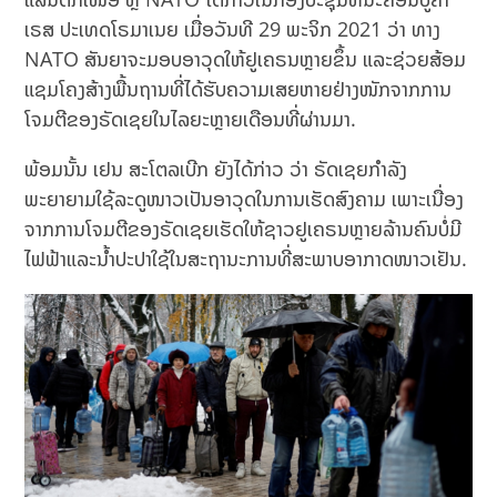
ເຣສ ປະເທດໂຣມາເນຍ ເມື່ອວັນທີ 29 ພະຈິກ 2021 ວ່າ ທາງ
NATO ສັນຍາຈະມອບອາວຸດໃຫ້ຢູເຄຣນຫຼາຍຂຶ້ນ ແລະຊ່ວຍສ້ອມ
ແຊມໂຄງສ້າງພື້ນຖານທີ່ໄດ້ຮັບຄວາມເສຍຫາຍຢ່າງໜັກຈາກການ
ໂຈມຕີຂອງຣັດເຊຍໃນໄລຍະຫຼາຍເດືອນທີ່ຜ່ານມາ.
ພ້ອມນັ້ນ ເຢນ ສະໂຕລເບີກ ຍັງໄດ້ກ່າວ ວ່າ ຣັດເຊຍກຳລັງ
ພະຍາຍາມໃຊ້ລະດູໜາວເປັນອາວຸດໃນການເຮັດສົງຄາມ ເພາະເນື່ອງ
ຈາກການໂຈມຕີຂອງຣັດເຊຍເຮັດໃຫ້ຊາວຢູເຄຣນຫຼາຍລ້ານຄົນບໍ່ມີ
ໄຟຟ້າແລະນ້ຳປະປາໃຊ້ໃນສະຖານະການທີ່ສະພາບອາກາດໜາວເຢັນ.