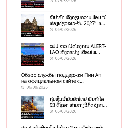
ການເຕີບໂຕ
07/08/2026
ຈຳປາສັກ ເລັ່ງກຽມຄວາມພ້ອມ “ປີ
ທ່ອງທ່ຽວລາວ-ຈີນ 2027” ຫວັງ
ກະຕຸ້ນເສດຖະກິດທ້ອງຖິ່ນ
06/08/2026
ສປປ ລາວ ເປີດໂຄງການ ALERT-
LAO ສ້າງຕາໜ່າງ ເຕືອນໄພ
ພະຍາດລະບາດທົ່ວປະເທດ
06/08/2026
Обзор службы поддержки Пин Ап
на официальном сайте с
актуальной информацией
06/08/2026
ກຸ່ມທຶນນ້ຳມັນຍັກໃຫຍ່ ຟັນກຳໄລ
93 ຕື້ໂດລາ ທ່າມກາງວິກິດສົງຄາມ
ລາຄານໍ້າມັນແພງ
06/08/2026
ດ່ວນ! ແຈ້ງເຕືອນໄພນໍ້າຖ້ວມ 3 ສາຍນໍ້າຫຼັກ ລະດັບ