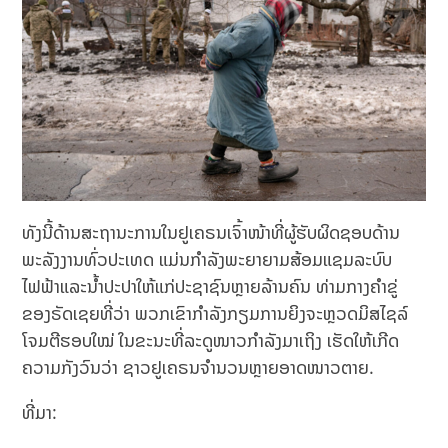
ທັງນີ້ດ້ານສະຖານະການໃນຢູເຄຣນເຈົ້າໜ້າທີ່ຜູ້ຮັບຜິດຊອບດ້ານ
ພະລັງງານທົ່ວປະເທດ ແມ່ນກຳລັງພະຍາຍາມສ້ອມແຊມລະບົບ
ໄຟຟ້າແລະນ້ຳປະປາໃຫ້ແກ່ປະຊາຊົນຫຼາຍລ້ານຄົນ ທ່າມກາງຄໍາຂູ່
ຂອງຣັດເຊຍທີ່ວ່າ ພວກເຂົາກຳລັງກຽມການຍິງຈະຫຼວດມິສໄຊລ໌
ໂຈມຕີຮອບໃໝ່ ໃນຂະນະທີ່ລະດູໜາວກຳລັງມາເຖິງ ເຮັດໃຫ້ເກີດ
ຄວາມກັງວົນວ່າ ຊາວຢູເຄຣນຈໍານວນຫຼາຍອາດໜາວຕາຍ.
ທີ່ມາ: