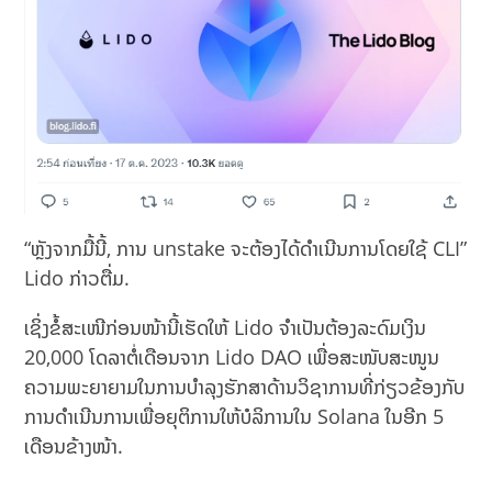
“ຫຼັງຈາກມື້ນີ້, ການ unstake ຈະຕ້ອງໄດ້ດຳເນີນການໂດຍໃຊ້ CLI”
Lido ກ່າວຕື່ມ.
ເຊິ່ງຂໍ້ສະເໜີກ່ອນໜ້ານີ້ເຮັດໃຫ້ Lido ຈຳເປັນຕ້ອງລະດົມເງິນ
20,000 ໂດລາຕໍ່ເດືອນຈາກ Lido DAO ເພື່ອສະໜັບສະໜູນ
ຄວາມພະຍາຍາມໃນການບໍາລຸງຮັກສາດ້ານວິຊາການທີ່ກ່ຽວຂ້ອງກັບ
ການດໍາເນີນການເພື່ອຍຸຕິການໃຫ້ບໍລິການໃນ Solana ໃນອີກ 5
ເດືອນຂ້າງໜ້າ.