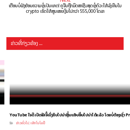
ເຕືອນບໍ່ຟັງຍ້ອນຄວາມຫຼໍ່ເປັນເຫດ! ຄູຈີນຖືກມິດສາຊີບສຸດຫຼໍ່ຕົວະໃຫ້ລົງທຶນໃນ
crypto ເຮັດໃຫ້ສູນເສຍເງິນໄປກວ່າ 555,000 ໂດລາ
ຂ່າວທີ່ກ່ຽວຂ້ອງ ...
YouTube ໃຈດີ ເປີດຟີເຈີ້ເບິ່ງຄິບໄປນຳຫຼິ້ນແອັບອື່ນໄປນຳໄດ້ແລ້ວ ໂດຍບໍ່ຕ້ອງເຊົ່
ຂ່າວທົ່ວໄປ
ເທັກໂນໂລຢີ
,