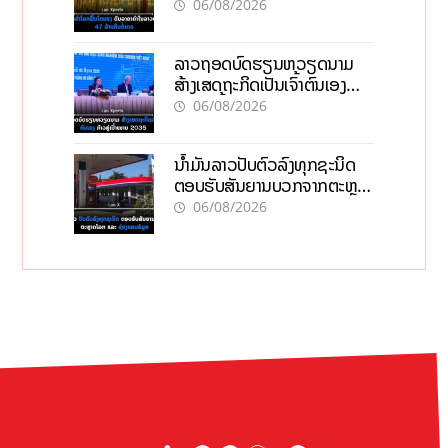
06/08/2026
ລາວຖອດບົດຮຽນຫວຽດນາມ
ສ້າງເສດຖະກິດເປັນເຈົ້າຕົນເອງ
ກ້າວສູ່ເປົ້າໝາຍ 2035
06/08/2026
ນໍ້າມັນລາວປັບຕົວລົງທຸກຊະນິດ
ຕອບຮັບສັນຍານບວກຈາກຕະຫຼາດ
ໂລກ ແລະ ຊ່ອງແຄບຮໍມູສ
06/08/2026