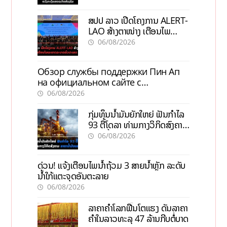
ສປປ ລາວ ເປີດໂຄງການ ALERT-
LAO ສ້າງຕາໜ່າງ ເຕືອນໄພ
ພະຍາດລະບາດທົ່ວປະເທດ
06/08/2026
Обзор службы поддержки Пин Ап
на официальном сайте с
актуальной информацией
06/08/2026
ກຸ່ມທຶນນ້ຳມັນຍັກໃຫຍ່ ຟັນກຳໄລ
93 ຕື້ໂດລາ ທ່າມກາງວິກິດສົງຄາມ
ລາຄານໍ້າມັນແພງ
06/08/2026
ດ່ວນ! ແຈ້ງເຕືອນໄພນໍ້າຖ້ວມ 3 ສາຍນໍ້າຫຼັກ ລະດັບ
ນໍ້າໃກ້ແຕະຈຸດອັນຕະລາຍ
06/08/2026
ລາຄາຄຳໂລກຟື້ນໂຕແຮງ ດັນລາຄາ
ຄຳໃນລາວທະລຸ 47 ລ້ານກີບຕໍ່ບາດ