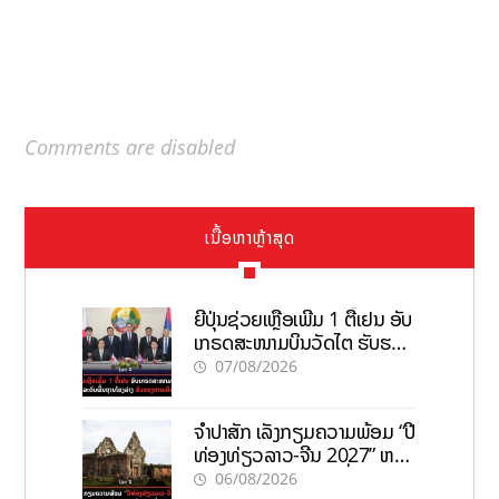
Comments are disabled
ເນື້ອຫາຫຼ້າສຸດ
ຍີ່ປຸ່ນຊ່ວຍເຫຼືອເພີ່ມ 1 ຕື້ເຢນ ອັບ
ເກຣດສະໜາມບິນວັດໄຕ ຮັບຮອງ
ການເຕີບໂຕ
07/08/2026
ຈຳປາສັກ ເລັ່ງກຽມຄວາມພ້ອມ “ປີ
ທ່ອງທ່ຽວລາວ-ຈີນ 2027” ຫວັງ
ກະຕຸ້ນເສດຖະກິດທ້ອງຖິ່ນ
06/08/2026