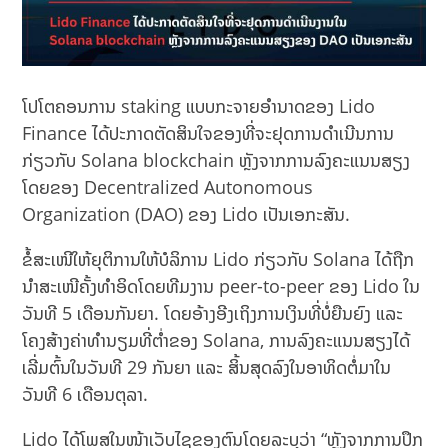
ໂປໂຕຄອນການ staking ແບບກະຈາຍອໍານາດຂອງ Lido
Finance ໄດ້ປະກາດຕັດສິນໃຈຂອງທີ່ຈະຢຸດການດໍາເນີນການ
ກ່ຽວກັບ Solana blockchain ຫຼັງຈາກການລົງຄະແນນສຽງ
ໂດຍຂອງ Decentralized Autonomous
Organization (DAO) ຂອງ Lido ເປັນເອກະສັນ.
ຂໍ້ສະເໜີໃຫ້ຍຸຕິການໃຫ້ບໍລິການ Lido ກ່ຽວກັບ Solana ໄດ້ຖືກ
ນໍາສະເໜີຄັ້ງທໍາອິດໂດຍທີມງານ peer-to-peer ຂອງ Lido ໃນ
ວັນທີ 5 ເດືອນກັນຍາ. ໂດຍອ້າງອີງເຖິງການເງິນທີ່ບໍ່ຍືນຍົງ ແລະ
ໂຄງສ້າງຄ່າທໍານຽມທີ່ຕໍ່າຂອງ Solana, ການລົງຄະແນນສຽງໄດ້
ເລີ່ມຕົ້ນໃນວັນທີ 29 ກັນຍາ ແລະ ສິ້ນສຸດລົງໃນອາທິດຕໍ່ມາໃນ
ວັນທີ 6 ເດືອນຕຸລາ.
Lido ໄດ້ໂພສໃນໜ້າເວັບໄຊຂອງຕົນໂດຍລະບຸວ່າ “ຫຼັງ​ຈາກ​ການ​ປຶກ​