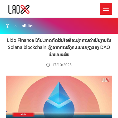
ຄຣິບໂຕ
Lido Finance ໄດ້ປະກາດຕັດສິນໃຈທີ່ຈະຢຸດການດໍາເນີນງານໃນ
Solana blockchain ຫຼັງຈາກການລົງຄະແນນສຽງຂອງ DAO
ເປັນເອກະສັນ
17/10/2023