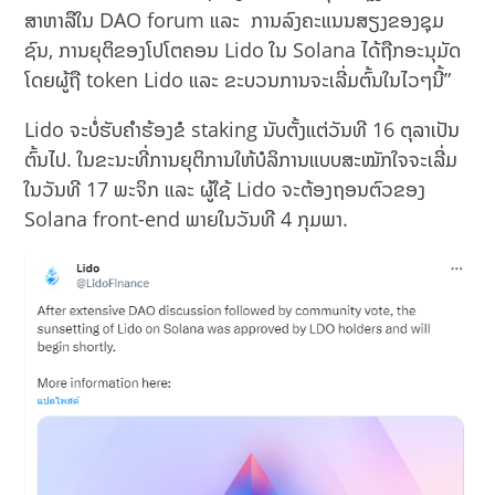
ສາ​ຫາ​ລື​ໃນ​ DAO forum ແລະ ​ ​ການ​ລົງ​ຄະ​ແນນ​ສຽງ​ຂອງ​ຊຸມ​
ຊົນ, ການຍຸຕິຂອງໂປໂຕຄອນ Lido ໃນ Solana ໄດ້ຖືກອະນຸມັດ
ໂດຍຜູ້ຖື token Lido ແລະ ຂະບວນການຈະເລີ່ມຕົ້ນໃນໄວໆນີ້”
Lido ຈະບໍ່ຮັບຄໍາຮ້ອງຂໍ staking ນັບຕັ້ງແຕ່ວັນທີ 16 ຕຸລາເປັນ
ຕົ້ນໄປ. ໃນຂະນະທີ່ການຍຸຕິການໃຫ້ບໍລິການແບບສະໝັກໃຈຈະເລີ່ມ
ໃນວັນທີ 17 ພະຈິກ ແລະ ຜູ້ໃຊ້ Lido ຈະຕ້ອງຖອນຕົວຂອງ
Solana front-end ພາຍໃນວັນທີ 4 ກຸມພາ.