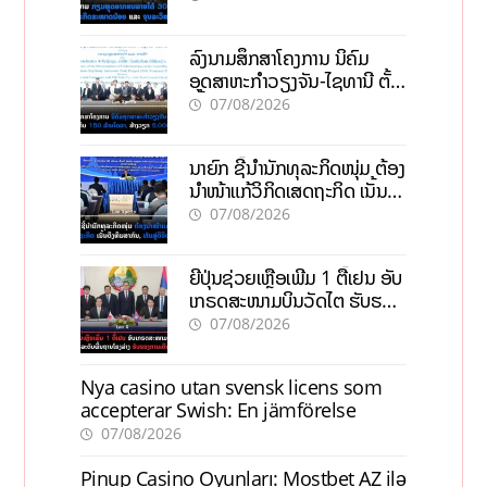
ວິສາຫະກິດ
ລົງນາມສຶກສາໂຄງການ ນິຄົມ
ອຸດສາຫະກຳວຽງຈັນ-ໄຊທານີ ຕັ້ງ
ເປົ້າດຶງທຶນ 150 ລ້ານໂດລາ, ສ້າງ
07/08/2026
ວຽກ 5.000 ຕຳແໜ່ງ
ນາຍົກ ຊີ້ນຳນັກທຸລະກິດໜຸ່ມ ຕ້ອງ
ນຳໜ້າແກ້ວິກິດເສດຖະກິດ ເນັ້ນດຶງ
ທຶນສາກົນ, ຫັນສູ່ດິຈິຕອນ
07/08/2026
ຍີ່ປຸ່ນຊ່ວຍເຫຼືອເພີ່ມ 1 ຕື້ເຢນ ອັບ
ເກຣດສະໜາມບິນວັດໄຕ ຮັບຮອງ
ການເຕີບໂຕ
07/08/2026
Nya casino utan svensk licens som
accepterar Swish: En jämförelse
07/08/2026
Pinup Casino Oyunları: Mostbet AZ ilə