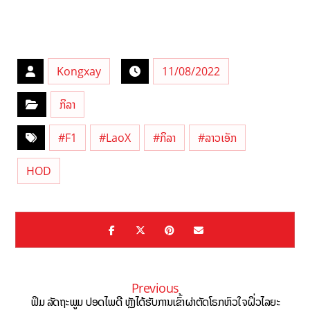
Kongxay
11/08/2022
ກິລາ
#F1
#LaoX
#ກິລາ
#ລາວເອັກ
HOD
Previous
ຟິມ ລັດຖະພູມ ປອດໄພດີ ຫຼັງໄດ້ຮັບການເຂົ້າຜ່າຕັດໂຣກຫົວໃຈຝິ່ວໄລຍະ