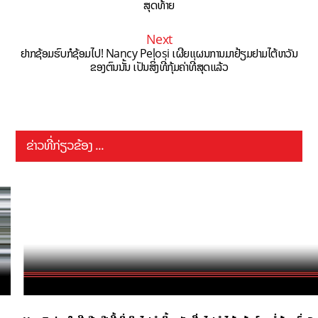
ສຸດທ້າຍ
Next
ຢາກຊ້ອມຮົບກໍຊ້ອມໄປ! Nancy Pelosi ເຜີຍແຜນການມາຢ້ຽມຢາມໄຕ້ຫວັນ
ຂອງຕົນນັ້ນ ເປັນສິ່ງທີ່ກຸ້ມຄ່າທີ່ສຸດແລ້ວ
ຂ່າວທີ່ກ່ຽວຂ້ອງ ...