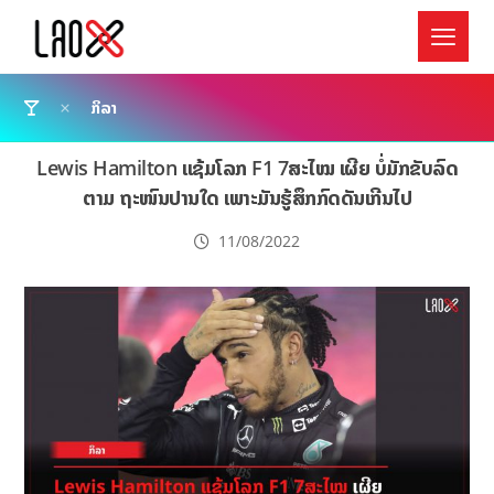
ກິລາ
Lewis Hamilton ແຊ້ມໂລກ F1 7ສະໄໝ ເຜີຍ ບໍ່ມັກຂັບລົດ
ຕາມ ຖະໜົນປານໃດ ເພາະມັນຮູ້ສຶກກົດດັນເກີນໄປ
11/08/2022