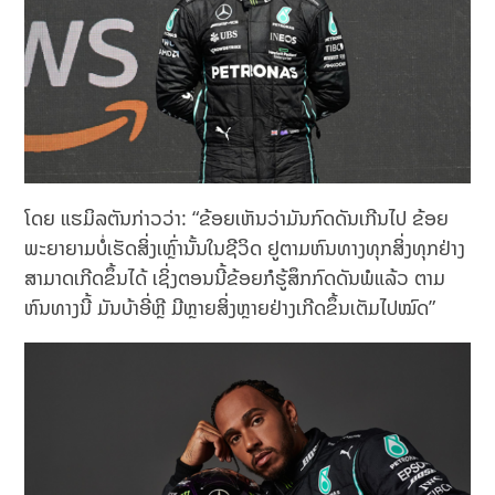
ໂດຍ ແຮມິລຕັນກ່າວວ່າ: “ຂ້ອຍເຫັນວ່າມັນກົດດັນເກີນໄປ ຂ້ອຍ
ພະຍາຍາມບໍ່ເຮັດສິ່ງເຫຼົ່ານັ້ນໃນຊີວິດ ຢູຕາມຫົນທາງທຸກສິ່ງທຸກຢ່າງ
ສາມາດເກີດຂຶ້ນໄດ້ ເຊິ່ງຕອນນີ້ຂ້ອຍກໍຮູ້ສຶກກົດດັນພໍແລ້ວ ຕາມ
ຫົນທາງນີ້ ມັນບ້າອີ່ຫຼີ ມີຫຼາຍສິ່ງຫຼາຍຢ່າງເກີດຂຶ້ນເຕັມໄປໝົດ”