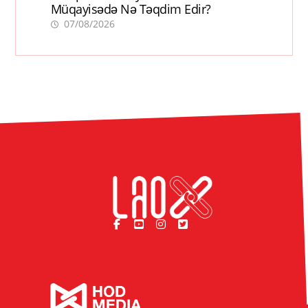
Müqayisədə Nə Təqdim Edir?
07/08/2026