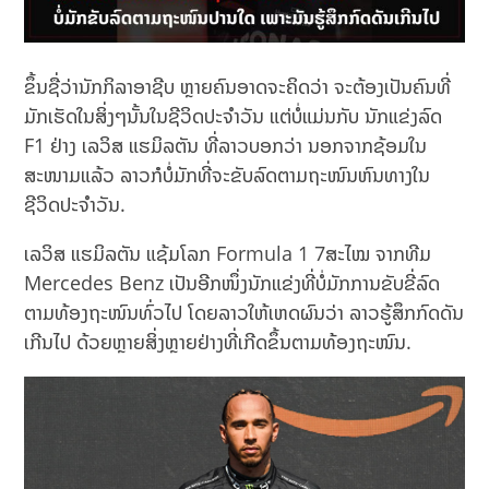
ຂຶ້ນຊື່ວ່ານັກກິລາອາຊີບ ຫຼາຍຄົນອາດຈະຄິດວ່າ ຈະຕ້ອງເປັນຄົນທີ່
ມັກເຮັດໃນສິ່ງໆນັ້ນໃນຊີວິດປະຈຳວັນ ແຕ່ບໍ່ແມ່ນກັບ ນັກແຂ່ງລົດ
F1 ຢ່າງ ເລວິສ ແຮມິລຕັນ ທີ່ລາວບອກວ່າ ນອກຈາກຊ້ອມໃນ
ສະໜາມແລ້ວ ລາວກໍບໍ່ມັກທີ່ຈະຂັບລົດຕາມຖະໜົນຫົນທາງໃນ
ຊີວິດປະຈຳວັນ.
ເລວິສ ແຮມິລຕັນ ແຊ້ມໂລກ Formula 1 7ສະໄໝ ຈາກທີມ
Mercedes Benz ເປັນອີກໜຶ່ງນັກແຂ່ງທີ່ບໍ່ມັກການຂັບຂີ່ລົດ
ຕາມທ້ອງຖະໜົນທົ່ວໄປ ໂດຍລາວໃຫ້ເຫດຜົນວ່າ ລາວຮູ້ສຶກກົດດັນ
ເກີນໄປ ດ້ວຍຫຼາຍສິ່ງຫຼາຍຢ່າງທີ່ເກີດຂຶ້ນຕາມທ້ອງຖະໜົນ.