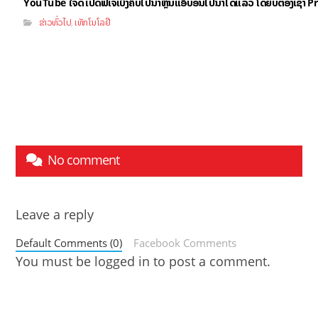
YouTube ໃຈດີ ເປີດຟີເຈີ້ເບິ່ງຄິບໄປນຳຫຼິ້ນແອັບອື່ນໄປນຳໄດ້ແລ້ວ ໂດຍບໍ່ຕ້ອງເຊົ່
ຂ່າວທົ່ວໄປ
ເທັກໂນໂລຢີ
,
No comment
Leave a reply
Default Comments (0)
Facebook Comments
You must be
logged in
to post a comment.