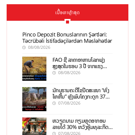
ເນື້ອຫາຫຼ້າສຸດ
Pinco Depozit Bonuslarının Şərtləri:
Təcrübəli İstifadəçilərdən Məsləhətlər
08/08/2026
FAO ຊີ້ ລາຄາອາຫານໂລກພຸ່ງ
ສູງສຸດໃນຮອບ 3 ປີ ຈາກແຮງ
ກົດດັນຂອງສົງຄາມ, El nino
08/08/2026
ນັກບູຮານຄະດີໄຂປິດສະໜາ “ທົ່ງ
ໄຫຫີນ” ຫຼັງພົບໂຄງກະດູກ 37
ຄົນໃນຫີນຍັກ
07/08/2026
ຫວຽດນາມ ກຽມຫຼຸດອາກອນ
ລາຍໄດ້ 30% ຫວັງອູ້ມທຸລະກິດ
ຂະໜາດນ້ອຍ ແລະ ຈຸນລະ
07/08/2026