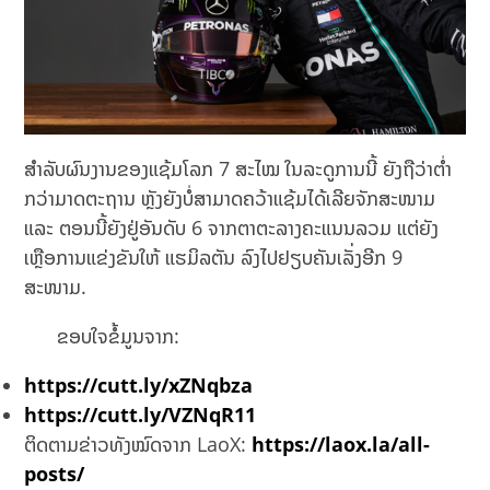
ສຳລັບຜົນງານຂອງແຊ້ມໂລກ 7 ສະໄໝ ໃນລະດູການນີ້ ຍັງຖືວ່າຕໍ່າ
ກວ່າມາດຕະຖານ ຫຼັງຍັງບໍ່ສາມາດຄວ້າແຊ້ມໄດ້ເລີຍຈັກສະໜາມ
ແລະ ຕອນນີ້ຍັງຢູ່ອັນດັບ 6 ຈາກຕາຕະລາງຄະແນນລວມ ແຕ່ຍັງ
ເຫຼືອການແຂ່ງຂັນໃຫ້ ແຮມິລຕັນ ລົງໄປຢຽບຄັນເລັ່ງອີກ 9
ສະໜາມ.
ຂອບໃຈຂໍ້ມູນຈາກ:
https://cutt.ly/xZNqbza
https://cutt.ly/VZNqR11
ຕິດຕາມຂ່າວທັງໝົດຈາກ LaoX:
https://laox.la/all-
posts/