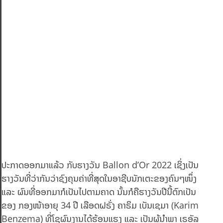
ປະກາດອອກມາແລ້ວ ກັບຮາງວັນ Ballon d’Or 2022 ເຊິ່ງເປັນ
ຮາງວັນທີ່ວ່າກັນວ່າຊົງຄຸນຄ່າທີ່ສຸດໃນອາຊີບນັກເຕະຂອງຄົນໆໜຶ່ງ
ແລະ ຜົນທີ່ອອກມາກໍເປັນໄປຕາມຄາດ ນັ້ນກໍຄືຮາງວັນປີນີ້ຕົກເປັນ
ຂອງ ກອງໜ້າອາຍຸ 34 ປີ ເລືອດຝຣັ່ງ ຄາຣິມ ເບັນເຊມາ (Karim
Benzema) ທີ່ໂຊຜົນງານໄດ້ຮ້ອນແຮງ ແລະ ເປັນຜູ້ນຳພາ ເຣອັລ