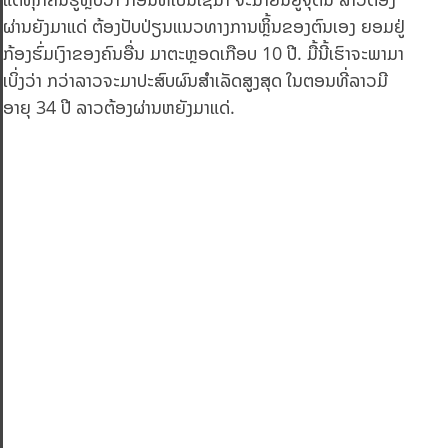
ຜ່ານຍັງມາແດ່ ຕ້ອງປັບປ່ຽນແນວທາງການຫຼິ້ນຂອງຕົນເອງ ຍອມຢູ່
ກ້ອງຮົ່ມເງົາຂອງຄົນອື່ນ ມາຕະຫຼອດເກືອບ 10 ປີ. ມື້ນີ້ເຮົາຈະພາມາ
ເບິ່ງວ່າ ກວ່າລາວຈະມາປະສົບຜົນສຳເລັດສູງສຸດ ໃນຕອນທີ່ລາວມີ
ອາຍຸ 34 ປີ ລາວຕ້ອງຜ່ານຫຍັງມາແດ່.