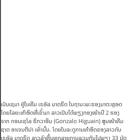
ເບັນເຊມາ ຢູ່ໃນທີມ ເຣອັລ ມາດຣິດ ໃນຖານະພະຮອງມາຕະຫຼອດ
ໂດຍໄລຍະທຳອິດທີ່ເຂົ້າມາ ລາວເປັນໄດ້ພຽງກອງໜ້າເບີ 2 ຮອງ
ຈາກ ກອນເຊໂລ ຮິກວາອິນ (Gonzalo Higuain) ສູນໜ້າທີມ
ຊາດ ອາເຈນຕິນ່າ ເທົ່ານັ້ນ. ໂດຍໃນລະດູການທຳອິດຂອງລາວກັບ
ເຣອັລ ມາດຣິດ ລາວລົງຫຼິ້ນທຸກລາຍການລວມກັນໄປພຽງ 33 ນັດ