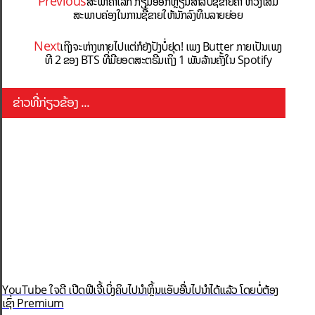
Previous
ສະພາຄຳໂລກ ກຽມອອກຫຼຽນສຳລັບຊື້ຂາຍຄຳ ຫວັງເສີມ
ສະພາບຄ່ອງໃນການຊື້ຂາຍໃຫ້ນັກລົງທຶນລາຍຍ່ອຍ
Next
ເຖິງຈະຫ່າງຫາຍໄປແຕ່ກໍຍັງປັງບໍ່ຢຸດ! ເພງ Butter ກາຍເປັນເພງ
ທີ 2 ຂອງ BTS ທີ່ມີຍອດສະຕຣີມເຖິງ 1 ພັນລ້ານຄັ້ງໃນ Spotify
ຂ່າວທີ່ກ່ຽວຂ້ອງ ...
YouTube ໃຈດີ ເປີດຟີເຈີ້ເບິ່ງຄິບໄປນຳຫຼິ້ນແອັບອື່ນໄປນຳໄດ້ແລ້ວ ໂດຍບໍ່ຕ້ອງ
ເຊົ່າ Premium