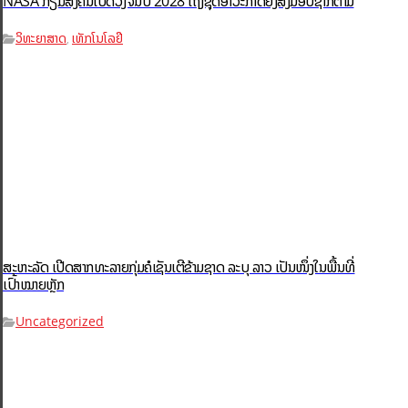
NASA ກຽມສົ່ງຄົນໄປດວງຈັນປີ 2028 ເຖິງຊຸດອາວະກາດຍັງສົ່ງມອບຊ້າກໍຕາມ
ວິທະຍາສາດ
ເທັກໂນໂລຢີ
,
ສະຫະລັດ ເປີດສາກທະລາຍກຸ່ມຄໍເຊັນເຕີຂ້າມຊາດ ລະບຸ ລາວ ເປັນໜຶ່ງໃນພື້ນທີ່
ເປົ້າໝາຍຫຼັກ
Uncategorized