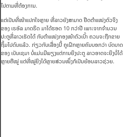
ໄປຕາມທີ່ຕ້ອງການ.
ແຕ່ເປັນທີ່ໜ້າແປກໃຈຫຼາຍ ທີ່ລາວຍັງສາມາດ ຢຶດຕຳແໜ່ງຕົວຈິງ
ຂອງ ເຣອັລ ມາດຣິດ ມາໄດ້ຮອດ 10 ກວ່າປີ ເພາະຈາກຈໍານວນ
ປະຕູທີ່ລາວເຮັດໄດ້ ກັບຕໍາແໜ່ງກອງໜ້າຕົວເປົ້າ ຄວນຈະຖືກຂາຍ
ຖິ້ມໄປດົນແລ້ວ. ກ່ຽວກັບເລື່ອງນີ້ ຄູເຝິກຫຼາຍຄົນບອກວ່າ ບົດບາດ
ຂອງ ເບັນເຊມາ ບໍ່ແມ່ນມີພຽງແຕ່ການຍິງປະຕູ ລາວອາດຈະຍິງບໍ່ໄດ້
ຫຼາຍຄືໝູ່ ແຕ່ທີ່ໝູ່ຍິງໄດ້ຫຼາຍສ່ວນໜຶ່ງກໍເປັນຍ້ອນລາວຊ່ວຍ.