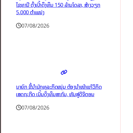
ໄຊທານີ ຕັ້ງເປົ້າດຶງທຶນ 150 ລ້ານໂດລາ, ສ້າງວຽກ
5.000 ຕຳແໜ່ງ
07/08/2026
ນາຍົກ ຊີ້ນຳນັກທຸລະກິດໜຸ່ມ ຕ້ອງນຳໜ້າແກ້ວິກິດ
ເສດຖະກິດ ເນັ້ນດຶງທຶນສາກົນ, ຫັນສູ່ດິຈິຕອນ
07/08/2026