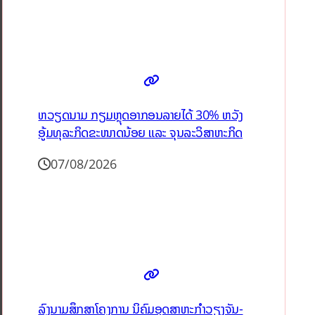
ຫວຽດນາມ ກຽມຫຼຸດອາກອນລາຍໄດ້ 30% ຫວັງ
ອູ້ມທຸລະກິດຂະໜາດນ້ອຍ ແລະ ຈຸນລະວິສາຫະກິດ
07/08/2026
ລົງນາມສຶກສາໂຄງການ ນິຄົມອຸດສາຫະກຳວຽງຈັນ-