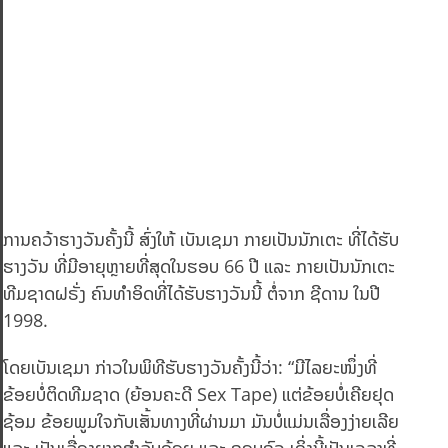
ການຄວ້າຮາງວັນຄັ້ງນີ້ ສົ່ງໃຫ້ ເບັນເຊມາ ກາຍເປັນນັກເຕະ ທີ່ໄດ້ຮັບ
ຮາງວັນ ທີ່ມີອາຍຸຫຼາຍທີ່ສຸດໃນຮອບ 66 ປີ ແລະ ກາຍເປັນນັກເຕະ
ທີມຊາດຝຣັ່ງ ຄົນທຳອິດທີ່ໄດ້ຮັບຮາງວັນນີ້ ຕໍ່ຈາກ ຊີດານ ໃນປີ
1998.
ໂດຍເບັນເຊມາ ກ່າວໃນພິທີຮັບຮາງວັນຄັ້ງນີ້ວ່າ: “ມີໄລຍະໜຶ່ງທີ່
ຂ້ອຍບໍ່ຕິດທີມຊາດ (ຍ້ອນຄະດີ Sex Tape) ແຕ່ຂ້ອຍບໍ່ເຄີຍຢຸດ
ຊ້ອມ ຂ້ອຍພູມໃຈກັບເສັ້ນທາງທີ່ຜ່ານມາ ມັນບໍ່ແມ່ນເລື່ອງງ່າຍເລີຍ