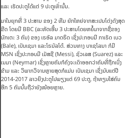
ແລະ ເຮັດປະຕູໄດ້ແຕ່ 9 ປະຕູເທົ່ານັ້ນ.
ມາໃນຍຸກທີ່ 3 ປະສານ ຂອງ 2 ທີມ ຍັກໃຫຍ່ຈາກສະເປນໂດ່ງດັງສຸດ
ຂີດ ໂດຍມີ BBC (ລະຫັດເອີ້ນ 3 ປະສານໂດຍຫຍໍ້ມາຈາກຊື່ຂອງ
ນັກເຕະ 3 ຄົນ) ຂອງ ເຣອັລ ມາດຣິດ ເຊິ່ງປະກອບມີ ກາເຣັດ ເບວ
(Bale), ເບັນເຊມາ ແລະໂຣນັລໂດ້. ສ່ວນທາງ ບາເຊໂລນາ ກໍມີ
MSN ເຊິ່ງປະກອບມີ ເມັສຊີ (Messi), ຊົວເລສ (Suarez) ແລະ
ເນມາ (Neymar) ເຊິ່ງຫຼາຍຄົນກໍຄົງຈະເດົາອອກວ່າຄົນທີ່ຖືກເບິ່ງ
ຂ້າມ ແລະ ວິພາກວິຈານຫຼາຍສຸດກໍແມ່ນ ເບັນເຊມາ ເຊິ່ງນັບແຕ່ປີ
2014-2017 ລາວຍິງປະຕູໄປພຽງແຕ່ 69 ປະຕູ, ຖ້າທຽບໃສ່ຄົນ
ອີກ 5 ຄົນນັ້ນຖືວ່າຍັງໜ້ອຍຫຼາຍ.