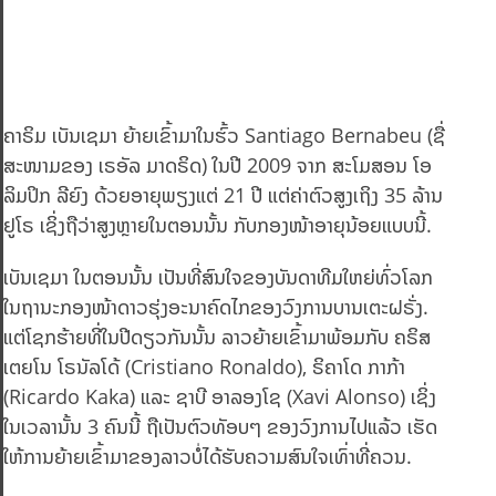
ຄາຣິມ ເບັນເຊມາ ຍ້າຍເຂົ້າມາໃນຮົ້ວ Santiago Bernabeu (ຊື່
ສະໜາມຂອງ ເຣອັລ ມາດຣິດ) ໃນປີ 2009 ຈາກ ສະໂມສອນ ໂອ
ລິມປິກ ລີຍົງ ດ້ວຍອາຍຸພຽງແຕ່ 21 ປີ ແຕ່ຄ່າຕົວສູງເຖິງ 35 ລ້ານ
ຢູໂຣ ເຊິ່ງຖືວ່າສູງຫຼາຍໃນຕອນນັ້ນ ກັບກອງໜ້າອາຍຸນ້ອຍແບບນີ້.
ເບັນເຊມາ ໃນຕອນນັ້ນ ເປັນທີ່ສົນໃຈຂອງບັນດາທີມໃຫຍ່ທົ່ວໂລກ
ໃນຖານະກອງໜ້າດາວຮຸ່ງອະນາຄົດໄກຂອງວົງການບານເຕະຝຣັ່ງ.
ແຕ່ໂຊກຮ້າຍທີ່ໃນປີດຽວກັນນັ້ນ ລາວຍ້າຍເຂົ້າມາພ້ອມກັບ ຄຣິສ
ເຕຍໂນ ໂຣນັລໂດ້ (Cristiano Ronaldo), ຣິຄາໂດ ກາກ້າ
(Ricardo Kaka) ແລະ ຊາບີ ອາລອງໂຊ (Xavi Alonso) ເຊິ່ງ
ໃນເວລານັ້ນ 3 ຄົນນີ້ ຖືເປັນຕົວທັອບໆ ຂອງວົງການໄປແລ້ວ ເຮັດ
ໃຫ້ການຍ້າຍເຂົ້າມາຂອງລາວບໍ່ໄດ້ຮັບຄວາມສົນໃຈເທົ່າທີ່ຄວນ.