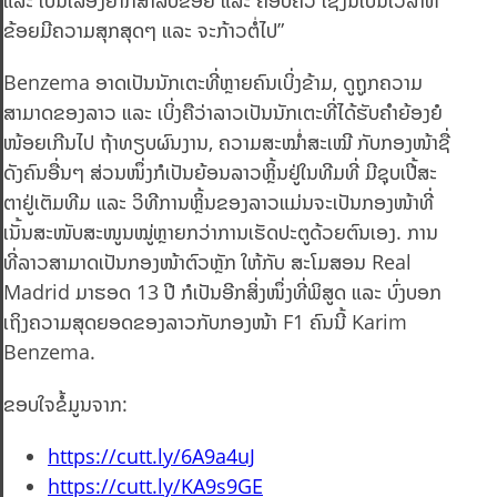
ແລະ ເປັນເລື່ອງຍາກສຳລັບຂ້ອຍ ແລະ ຄອບຄົວ ເຊິ່ງນີ້ເປັນເວລາທີ່
ຂ້ອຍມີຄວາມສຸກສຸດໆ ແລະ ຈະກ້າວຕໍ່ໄປ”
Benzema ອາດເປັນນັກເຕະທີ່ຫຼາຍຄົນເບິ່ງຂ້າມ, ດູຖູກຄວາມ
ສາມາດຂອງລາວ ແລະ ເບິ່ງຄືວ່າລາວເປັນນັກເຕະທີ່ໄດ້ຮັບຄຳຍ້ອງຍໍ
ໜ້ອຍເກີນໄປ ຖ້າທຽບຜົນງານ, ຄວາມສະໝໍ່າສະເໝີ ກັບກອງໜ້າຊື່
ດັງຄົນອື່ນໆ ສ່ວນໜຶ່ງກໍເປັນຍ້ອນລາວຫຼິ້ນຢູ່ໃນທີມທີ່ ມີຊຸບເປີ້ສະ
ຕາຢູ່ເຕັມທີມ ແລະ ວິທີການຫຼິ້ນຂອງລາວແມ່ນຈະເປັນກອງໜ້າທີ່
ເນັ້ນສະໜັບສະໜູນໝູ່ຫຼາຍກວ່າການເຮັດປະຕູດ້ວຍຕົນເອງ. ການ
ທີ່ລາວສາມາດເປັນກອງໜ້າຕົວຫຼັກ ໃຫ້ກັບ ສະໂມສອນ Real
Madrid ມາຮອດ 13 ປີ ກໍເປັນອີກສິ່ງໜຶ່ງທີ່ພິສູດ ແລະ ບົ່ງບອກ
ເຖິງຄວາມສຸດຍອດຂອງລາວກັບກອງໜ້າ F1 ຄົນນີ້ Karim
Benzema.
ຂອບໃຈຂໍ້ມູນຈາກ:
https://cutt.ly/6A9a4uJ
https://cutt.ly/KA9s9GE