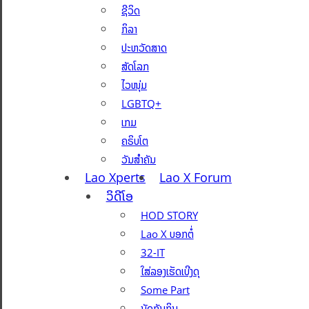
ຊີວິດ
ກິລາ
ປະຫວັດສາດ
ສັດໂລກ
ໄວໜຸ່ມ
LGBTQ+
ເກມ
ຄຣິບໂຕ
ວັນສຳຄັນ
Lao Xperts
Lao X Forum
ວິດີໂອ
HOD STORY
Lao X ບອກຕໍ່
32-IT
ໃສ່ລອງເຮັດເບີງດຸ
Some Part
ນັດກັນກິນ