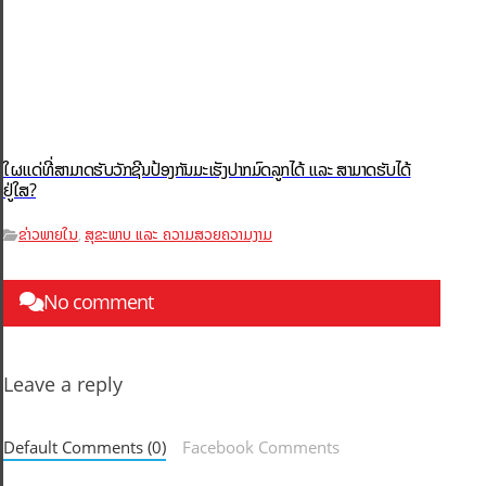
ໃຜແດ່ທີ່ສາມາດຮັບວັກຊີນປ້ອງກັນມະເຮັງປາກມົດລູກໄດ້ ແລະ ສາມາດຮັບໄດ້
ຢູ່ໃສ?
ຂ່າວພາຍໃນ
ສຸຂະພາບ ແລະ ຄວາມສວຍຄວາມງາມ
,
No comment
Leave a reply
Default Comments (0)
Facebook Comments