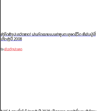
ອັງກິດສ້າງປະຫວັດສາດ! ຜ່ານກົດໝາຍແບນຢາສູບຕະຫຼອດຊີວິດ ສຳລັບຜູ້ທີ່
ເກີດຫຼັງປີ 2008
ຂ່າວຕ່າງປະເທດ