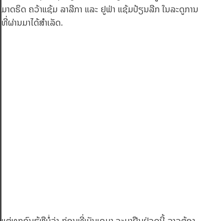
ມາດຣິດ ຄວ້າແຊ້ມ ລາລີກາ ແລະ ຢູຟ່າ ແຊ້ມປ້ຽນລີກ ໃນລະດູການ
ທີ່ຜ່ານມາໄດ້ສຳເລັດ.
ແຕ່ທຸກຄົນຮູ້ຫຼືບໍ່ວ່າ ກ່ອນທີ່ເບັນເຊມາ ຈະມາຢືນຢູ່ຈຸດນີ້ ລາວຕ້ອງ