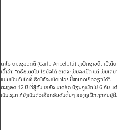
ຄາໂຣ ອັນເຊລັອດຕິ (Carlo Ancelotti) ຄູເຝິກຊາວອິຕາລີເຄີຍ
ເວົ້າວ່າ: “ຄຣິສເຕຍໂນ ໂຣນັລໂດ້ ອາດຈະເປັນລະເບີດ ແຕ່ ເບັນເຊມາ
ແມ່ນເປັນກົນໄກທີ່ເຮັດໃຫ້ລະເບີດໜ່ວຍນີ້ສາມາດເຮັດວຽກໄດ້”.
ຕະຫຼອດ 12 ປີ ທີ່ຢູ່ກັບ ເຣອັລ ມາດຣິດ ປ່ຽນຄູເຝິກໄປ 6 ຄົນ ແຕ່
ເບັນເຊມາ ກໍຍັງເປັນຕົວເລືອກອັນດັບຕົ້ນໆ ຂອງຄູເຝິກທຸກຄົນຢູ່ດີ.