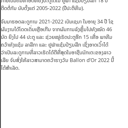
ກາຍເປັນຄົນທໍາອິດທີ່ຍິງປະຕູໄດ້ໃນ ຢູຟ່າ ແຊ້ມປ້ຽນລີກ 18 ປີ
ຕິດຕໍ່ກັນ ນັບຕັ້ງແຕ່ 2005-2022 (ປີປະຕິທິນ).
ຈົນມາຮອດລະດູການ 2021-2022 ເບັນເຊມາ ໃນອາຍຸ 34 ປີ ໂຊ
ຜົນງານໄດ້ໂດດເດັ່ນເຫຼືອເກີນ ຈາກຜົນການລົງຫຼິ້ນໄປທັງໝົດ 46
ນັດ ຍິງໄປ 44 ປະຕູ ແລະ ຊ່ວຍໝູ່ເຮັດປະຕູອີກ 15 ເທື່ອ ພາທີມ
ຄວ້າທັງແຊ້ມ ລາລີກາ ແລະ ຢູຟ່າແຊ້ມປ້ຽນລີກ ເຊິ່ງອາດເວົ້າໄດ້
ວ່າເປັນລະດູການທີ່ລາວເຮັດໄດ້ດີທີ່ສຸດໃນອາຊີບນັກເຕະຂອງລາວ
ເລີຍ ຈົນສົ່ງໃຫ້ລາວສາມາດຄວ້າຮາງວັນ Ballon d’Or 2022 ນີ້
ໄດ້ສຳເລັດ.