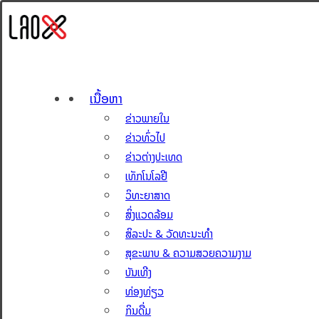
ເນື້ອຫາ
ຂ່າວພາຍໃນ
ຂ່າວທົ່ວໄປ
ຂ່າວຕ່າງປະເທດ
ເທັກໂນໂລຢີ
ວິທະຍາສາດ
ສິ່ງແວດລ້ອມ
ສິລະປະ & ວັດທະນະທຳ
ສຸຂະພາບ & ຄວາມສວຍຄວາມງາມ
ບັນເທີງ
ທ່ອງທ່ຽວ
ກິນດື່ມ