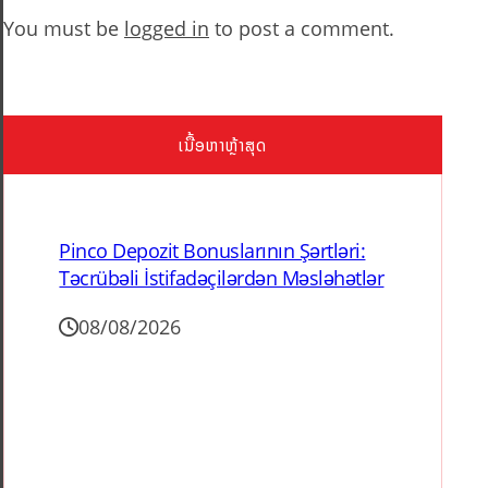
You must be
logged in
to post a comment.
ເນື້ອຫາຫຼ້າສຸດ
Pinco Depozit Bonuslarının Şərtləri:
Təcrübəli İstifadəçilərdən Məsləhətlər
08/08/2026