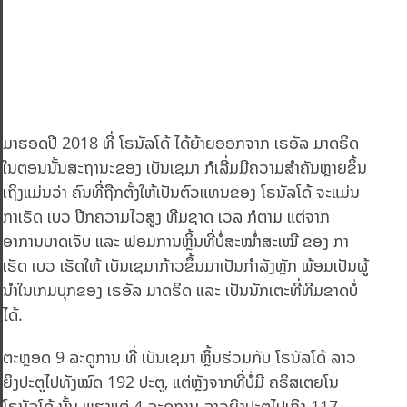
ມາຮອດປີ 2018 ທີ່ ໂຣນັລໂດ້ ໄດ້ຍ້າຍອອກຈາກ ເຣອັລ ມາດຣິດ
ໃນຕອນນັ້ນສະຖານະຂອງ ເບັນເຊມາ ກໍເລີ່ມມີຄວາມສຳຄັນຫຼາຍຂຶ້ນ
ເຖິງແມ່ນວ່າ ຄົນທີ່ຖືກຕັ້ງໃຫ້ເປັນຕົວແທນຂອງ ໂຣນັລໂດ້ ຈະແມ່ນ
ກາເຣັດ ເບວ ປີກຄວາມໄວສູງ ທີມຊາດ ເວລ ກໍຕາມ ແຕ່ຈາກ
ອາການບາດເຈັບ ແລະ ຟອມການຫຼິ້ນທີ່ບໍ່ສະໝໍ່າສະເໝີ ຂອງ ກາ
ເຣັດ ເບວ ເຮັດໃຫ້ ເບັນເຊມາກ້າວຂຶ້ນມາເປັນກຳລັງຫຼັກ ພ້ອມເປັນຜູ້
ນຳໃນເກມບຸກຂອງ ເຣອັລ ມາດຣິດ ແລະ ເປັນນັກເຕະທີ່ທີມຂາດບໍ່
ໄດ້.
ຕະຫຼອດ 9 ລະດູການ ທີ່ ເບັນເຊມາ ຫຼິ້ນຮ່ວມກັບ ໂຣນັລໂດ້ ລາວ
ຍິງປະຕູໄປທັງໝົດ 192 ປະຕູ, ແຕ່ຫຼັງຈາກທີ່ບໍ່ມີ ຄຣິສເຕຍໂນ
ໂຣນັລໂດ້ ນັ້ນ ພຽງແຕ່ 4 ລະດູການ ລາວຍິງປະຕູໄປເຖິງ 117