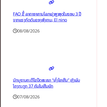
FAO ຊີ້ ລາຄາອາຫານໂລກພຸ່ງສູງສຸດໃນຮອບ 3 ປີ
ຈາກແຮງກົດດັນຂອງສົງຄາມ, El nino
08/08/2026
ນັກບູຮານຄະດີໄຂປິດສະໜາ “ທົ່ງໄຫຫີນ” ຫຼັງພົບ
ໂຄງກະດູກ 37 ຄົນໃນຫີນຍັກ
07/08/2026