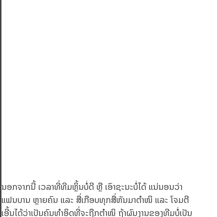
ນອກຈາກນີ້ ເວລາທີ່ທີມຫຼິ້ນບໍ່ດີ ຫຼື ເອົາຊະນະບໍ່ໄດ້ ແນ່ນອນວ່າ
ແຟນບານ ຫຼາຍຄົນ ແລະ ສື່ເກືອບທຸກສື່ຫັນມາຕຳໜິ ແລະ ໂຈມຕີ
ເອີ້ນໄດ້ວ່າເປັນຄົນທຳອິດທີ່ຈະຖືກຕຳໜິ ຖ້າຜົນງານຂອງທີມບໍ່ເປັນ