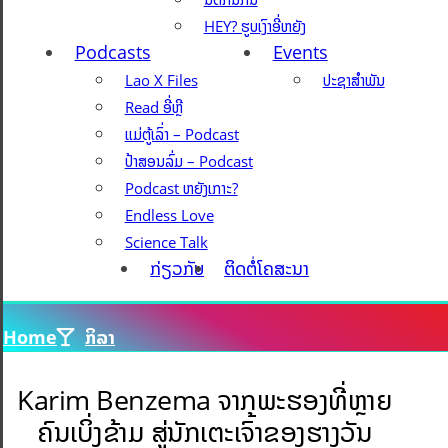
HEY? ຮູບເງົາອີ່ຫຍັງ
Podcasts
Events
Lao X Files
ປະຊາສຳພັນ
Read ອີ່ຫຼີ
ແມ່ຕູ້ເລົ່າ – Podcast
ປ້າສອນລົ່ມ – Podcast
Podcast ຫຍັງເກາະ?
Endless Love
Science Talk
ກ່ຽວກັບ
ຕິດຕໍ່ໂຄສະນາ
Home
ກິລາ
Karim Benzema ຈາກພະຮອງທີ່ຫຼາຍ
ຄົນເບິ່ງຂ້າມ ສູ່ນັກເຕະເຈົ້າຂອງຮາງວັນ