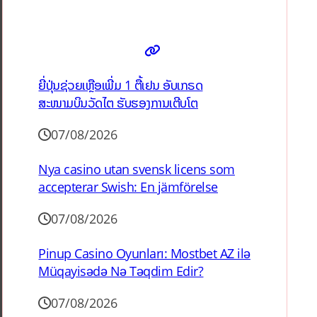
ຍີ່ປຸ່ນຊ່ວຍເຫຼືອເພີ່ມ 1 ຕື້ເຢນ ອັບເກຣດ
ສະໜາມບິນວັດໄຕ ຮັບຮອງການເຕີບໂຕ
07/08/2026
Nya casino utan svensk licens som
accepterar Swish: En jämförelse
07/08/2026
Pinup Casino Oyunları: Mostbet AZ ilə
Müqayisədə Nə Təqdim Edir?
07/08/2026