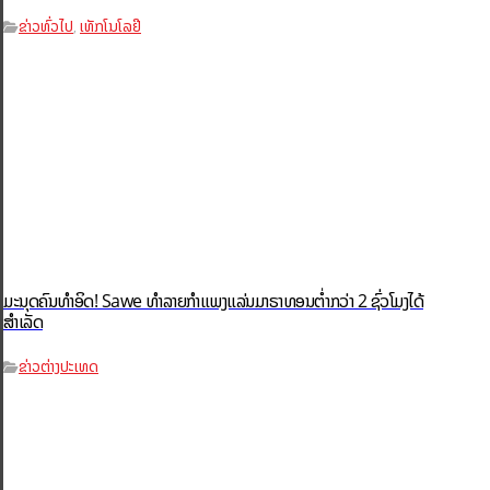
ຂ່າວທົ່ວໄປ
ເທັກໂນໂລຢີ
,
ມະນຸດຄົນທຳອິດ! Sawe ທຳລາຍກຳແພງແລ່ນມາຣາທອນຕ່ຳກວ່າ 2 ຊົ່ວໂມງໄດ້
ສຳເລັດ
ຂ່າວຕ່າງປະເທດ