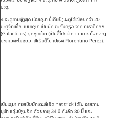
ປະຕູ.
4 ລະດູການຫຼັງສຸດ ເບັນເຊມາ ບໍ່ເຄີຍຍິງປະຕູໄດ້ໜ້ອຍກວ່າ 20
ປະຕູຈັກເທື່ອ. ເບັນເຊມາ ເປັນນັກເຕະຄົນດຽວ ຈາກ ກາຣາຕິກອສ
(Galacticos) ຍຸກສຸດທ້າຍ (ເປັນຊື່ໂປຣເຈັກລວມດາຣາໂລກຂອງ
ປະທານສະໂມສອນ ຟໍເຣັນຕິໂນ ເປເຣສ Florentino Perez).
ເບັນເຊມາ ກາຍເປັນນັກເຕະທີ່ເຮັດ hat trick ໄດ້ໃນ ລາຍການ
ຢູຟ່າ ແຊ້ມປ້ຽນລີກ ດ້ວຍອາຍຸ 34 ປີ ກັບອີກ 80 ມື້ ແລະ