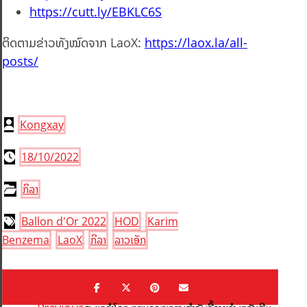
https://cutt.ly/EBKLC6S
ຕິດຕາມຂ່າວທັງໝົດຈາກ LaoX:
https://laox.la/all-
posts/
Kongxay
18/10/2022
ກິລາ
Ballon d'Or 2022
HOD
Karim
Benzema
LaoX
ກິລາ
ລາວເອັກ