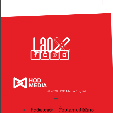
© 2020 HOD Media Co., Ltd.
ຕິດຕໍ່ພວກເຮົາ
ເງື່ອນໄຂການນຳໃຊ້ຂ່າວ