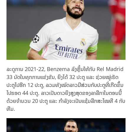
ລະດູການ 2021-22, Benzema ລົງຫຼິ້ນໃຫ້ກັບ Rel Madrid
33 ນັດໃນທຸກການແຂ່ງຂັນ, ຍິງໄດ້ 32 ປະຕູ ແລະ ຊ່ວຍໝູ່ເຮັດ
ປະຕູໄປອີກ 12 ປະຕູ, ລວມທັງໝົດລາວມີສ່ວນກັບປະຕູທີ່ເກີດຂຶ້ນ
ໄປຮອດ 44 ປະຕູ. ລາວເປັນດາວຍິງສູງສຸດຂອງລາລີກາໃນຕອນນີ້
ດ້ວຍຈຳນວນ 20 ປະຕູ ແລະ ກໍາລັງຈະເປັນແຊ້ມລີກສະໄໝທີ 4 ກັບ
ທີມ.