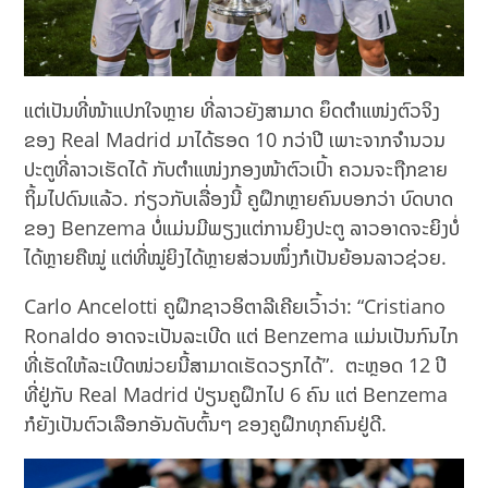
ແຕ່ເປັນທີ່ໜ້າແປກໃຈຫຼາຍ ທີ່ລາວຍັງສາມາດ ຍຶດຕຳແໜ່ງຕົວຈິງ
ຂອງ Real Madrid ມາໄດ້ຮອດ 10 ກວ່າປີ ເພາະຈາກຈຳນວນ
ປະຕູທີ່ລາວເຮັດໄດ້ ກັບຕຳແໜ່ງກອງໜ້າຕົວເປົ້າ ຄວນຈະຖືກຂາຍ
ຖິ້ມໄປດົນແລ້ວ. ກ່ຽວກັບເລື່ອງນີ້ ຄູຝຶກຫຼາຍຄົນບອກວ່າ ບົດບາດ
ຂອງ Benzema ບໍ່ແມ່ນມີພຽງແຕ່ການຍິງປະຕູ ລາວອາດຈະຍິງບໍ່
ໄດ້ຫຼາຍຄືໝູ່ ແຕ່ທີ່ໝູ່ຍິງໄດ້ຫຼາຍສ່ວນໜຶ່ງກໍເປັນຍ້ອນລາວຊ່ວຍ.
Carlo Ancelotti ຄູຝຶກຊາວອິຕາລີເຄີຍເວົ້າວ່າ: “Cristiano
Ronaldo ອາດຈະເປັນລະເບີດ ແຕ່ Benzema ແມ່ນເປັນກົນໄກ
ທີ່ເຮັດໃຫ້ລະເບີດໜ່ວຍນີ້ສາມາດເຮັດວຽກໄດ້”. ຕະຫຼອດ 12 ປີ
ທີ່ຢູ່ກັບ Real Madrid ປ່ຽນຄູຝຶກໄປ 6 ຄົນ ແຕ່ Benzema
ກໍຍັງເປັນຕົວເລືອກອັນດັບຕົ້ນໆ ຂອງຄູຝຶກທຸກຄົນຢູ່ດີ.