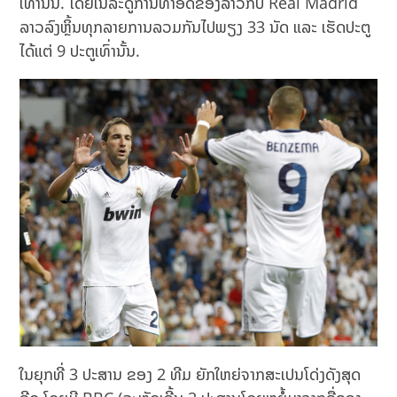
ເທົ່ານັ້ນ. ໂດຍໃນລະດູການທຳອິດຂອງລາວກັບ Real Madrid
ລາວລົງຫຼິ້ນທຸກລາຍການລວມກັນໄປພຽງ 33 ນັດ ແລະ ເຮັດປະຕູ
ໄດ້ແຕ່ 9 ປະຕູເທົ່ານັ້ນ.
ໃນຍຸກທີ່ 3 ປະສານ ຂອງ 2 ທີມ ຍັກໃຫຍ່ຈາກສະເປນໂດ່ງດັງສຸດ