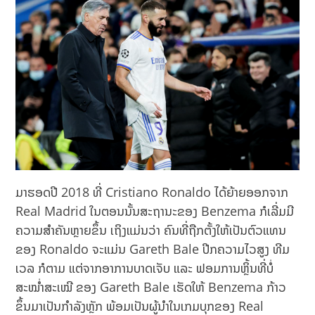
ມາຮອດປີ 2018 ທີ່ Cristiano Ronaldo ໄດ້ຍ້າຍອອກຈາກ
Real Madrid ໃນຕອນນັ້ນສະຖານະຂອງ Benzema ກໍເລີ່ມມີ
ຄວາມສຳຄັນຫຼາຍຂຶ້ນ ເຖິງແມ່ນວ່າ ຄົນທີ່ຖືກຕັ້ງໃຫ້ເປັນຕົວແທນ
ຂອງ Ronaldo ຈະແມ່ນ Gareth Bale ປີກຄວາມໄວສູງ ທີມ
ເວລ ກໍຕາມ ແຕ່ຈາກອາການບາດເຈັບ ແລະ ຟອມການຫຼິ້ນທີ່ບໍ່
ສະໝໍ່າສະເໝີ ຂອງ Gareth Bale ເຮັດໃຫ້ Benzema ກ້າວ
ຂຶ້ນມາເປັນກຳລັງຫຼັກ ພ້ອມເປັນຜູ້ນຳໃນເກມບຸກຂອງ Real