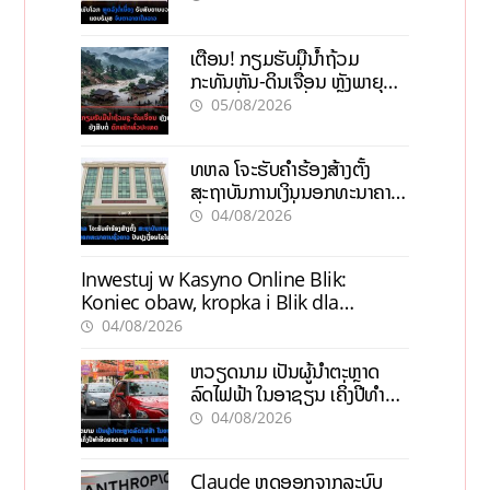
ເຕືອນ! ກຽມຮັບມືນໍ້າຖ້ວມ
ກະທັນຫັນ-ດິນເຈື່ອນ ຫຼັງພາຍຸຝົນ
ຍັງສືບຕໍ່ຕົກໜັກທົ່ວປະເທດ
05/08/2026
ທຫລ ໂຈະຮັບຄຳຮ້ອງສ້າງຕັ້ງ
ສະຖາບັນການເງິນນອກທະນາຄານ
ຊົ່ວຄາວ ປັບປຸງເງື່ອນໄຂໃໝ່
04/08/2026
Inwestuj w Kasyno Online Blik:
Koniec obaw, kropka i Blik dla
pewności
04/08/2026
ຫວຽດນາມ ເປັນຜູ້ນຳຕະຫຼາດ
ລົດໄຟຟ້າ ໃນອາຊຽນ ເຄິ່ງປີທຳອິດ
ຍອດຂາຍບັນລຸ 1 ແສນຄັນ
04/08/2026
Claude ຫຼຸດອອກຈາກລະບົບ