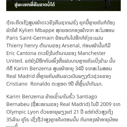
ຖ້າຈະຄິດເຖິງສູນໜ້າດາວຍິງທີມຊາດຝຣັ່ງ ຍຸກນີ້ຫຼາຍຄົນກໍຕ້ອງ
ຍົກໃຫ້ Kylien Mbappe ສຸດຍອດກອງໜ້າຈາກ ສະໂມສອນ
Paris Saint-Germain ຢ້ອນກັບໄປອີກກໍຄົງຈະແມ່ນ
Thierry henry ຕຳນານຂອງ Arsenal, ກ່ອນໜ້ານັ້ນກໍມີ
Eric Cantona ດາວຍິງໃນຕຳນານຂອງ Manchester
United. ແຕ່ຍັງມີອີກຄົນໜຶ່ງທີ່ແຟນບານຫຼາຍຄົນເບິ່ງຂ້າມ ນັ້ນ
ກໍຄື Karim Benzema ສູນໜ້າອາຍຸ 34ປີ ຈາກສະໂມສອນ
Real Madrid ທີ່ຫຼາຍຄົນເຫັນລາວເປັນພຽງຕົວຊ່ວຍຂອງ
Cristiano Ronaldo ຕະຫຼອດ 9ປີ ທີ່ຫຼິ້ນນຳກັນມາ.
Karim Benzema ຍ້າຍເຂົ້າມາໃນຮົ້ວ Santiago
Bernabeu (ຊື່ສະໜາມຂອງ Real Madrid) ໃນປີ 2009 ຈາກ
Olympic Lyon ດ້ວຍອາຍຸພຽງແຕ່ 21 ປີ ແຕ່ຄ່າຕົວສູງເຖິງ
35ລ້ານ ຢູໂຣ ເຊິ່ງຖືວ່າສູງຫຼາຍໃນຕອນນັ້ນ ກັບກອງໜ້າອາຍຸນ້ອຍ