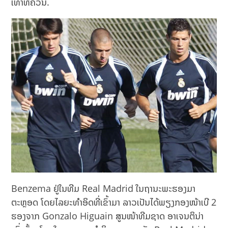
ເທົ່າທີ່ຄວນ.
Benzema ຢູ່ໃນທີມ Real Madrid ໃນຖານະພະຮອງມາ
ຕະຫຼອດ ໂດຍໄລຍະທຳອິດທີ່ເຂົ້າມາ ລາວເປັນໄດ້ພຽງກອງໜ້າເບີ 2
ຮອງຈາກ Gonzalo Higuain ສູນໜ້າທີມຊາດ ອາເຈນຕິນ່າ