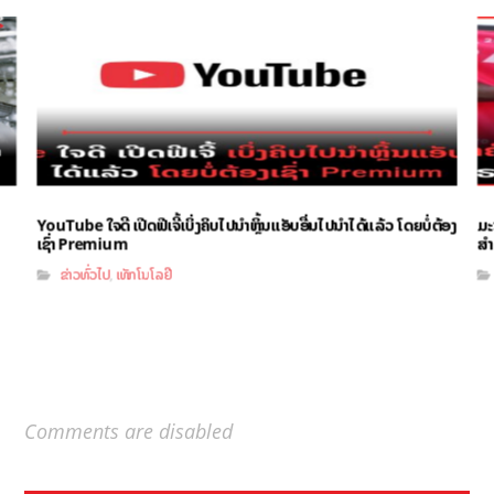
YouTube ໃຈດີ ເປີດຟີເຈີ້ເບິ່ງຄິບໄປນຳຫຼິ້ນແອັບອື່ນໄປນຳໄດ້ແລ້ວ ໂດຍບໍ່ຕ້ອງ
ມະ
ເຊົ່າ Premium
ສຳ
ຂ່າວທົ່ວໄປ
ເທັກໂນໂລຢີ
,
Comments are disabled