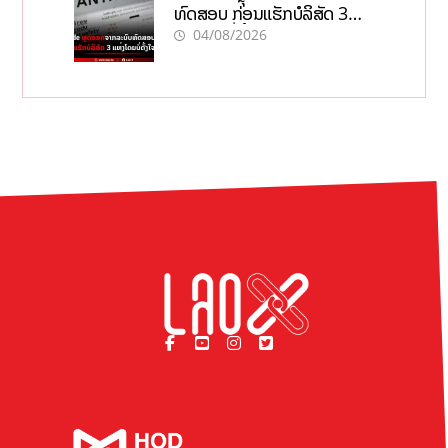
ທົດສອບ ກ່ອນແຮັກບໍລິສັດ 3
ແຫ່ງໂດຍບໍ່ຕັ້ງໃຈ
04/08/2026