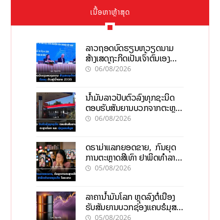
ເນື້ອຫາຫຼ້າສຸດ
ລາວຖອດບົດຮຽນຫວຽດນາມ
ສ້າງເສດຖະກິດເປັນເຈົ້າຕົນເອງ
ກ້າວສູ່ເປົ້າໝາຍ 2035
06/08/2026
ນໍ້າມັນລາວປັບຕົວລົງທຸກຊະນິດ
ຕອບຮັບສັນຍານບວກຈາກຕະຫຼາດ
ໂລກ ແລະ ຊ່ອງແຄບຮໍມູສ
06/08/2026
ດຣາມ່າແລກຍອດຂາຍ, ກົນຍຸດ
ການຕະຫຼາດສີເທົາ ຢາພິດທຳລາຍ
ທຸລະກິດ ໄລຍະຍາວ
05/08/2026
ລາຄານ້ຳມັນໂລກ ຫຼຸດລົງຕໍ່ເນື່ອງ
ຮັບສັນຍານບວກຊ່ອງແຄບຮໍມຸສ
ຈັບຕາລາຄາໃນລາວ
05/08/2026