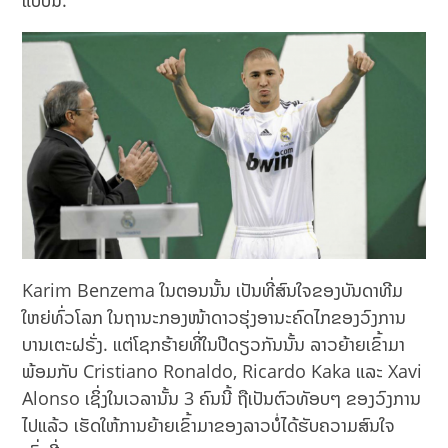
ແບບນີ້.
Karim Benzema ໃນຕອນນັ້ນ ເປັນທີ່ສົນໃຈຂອງບັນດາທີມ
ໃຫຍ່ທົ່ວໂລກ ໃນຖານະກອງໜ້າດາວຮຸ່ງອານະຄົດໄກຂອງວົງການ
ບານເຕະຝຣັ່ງ. ແຕ່ໂຊກຮ້າຍທີ່ໃນປີດຽວກັນນັ້ນ ລາວຍ້າຍເຂົ້າມາ
ພ້ອມກັບ Cristiano Ronaldo, Ricardo Kaka ແລະ Xavi
Alonso ເຊິ່ງໃນເວລານັ້ນ 3 ຄົນນີ້ ຖືເປັນຕົວທັອບໆ ຂອງວົງການ
ໄປແລ້ວ ເຮັດໃຫ້ການຍ້າຍເຂົ້າມາຂອງລາວບໍ່ໄດ້ຮັບຄວາມສົນໃຈ