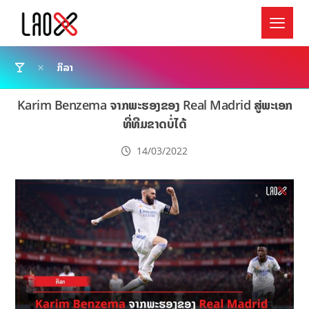
ກິລາ
Karim Benzema ຈາກພະຮອງຂອງ Real Madrid ສູ່ພະເອກ
ທີ່ທີມຂາດບໍ່ໄດ້
14/03/2022