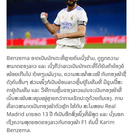
Benzema ອາດເປັນນັກເຕະທີ່ຫຼາຍຄົນເບິ່ງຂ້າມ, ດູຖູກຄວາມ
ສາມາດຂອງລາວ ແລະ ເບິ່ງຄືວ່າລາວເປັນນັກເຕະທີ່ໄດ້ຮັບຄຳຍ້ອງຍໍ
ໜ້ອຍເກີນໄປ ຖ້າທຽບຜົນງານ, ຄວາມສະໝໍ່າສະເໝີ ກັບກອງໜ້າຊື່
ດັງຄົນອື່ນໆ ສ່ວນໜຶ່ງກໍເປັນຍ້ອນລາວຫຼິ້ນຢູ່ໃນທີມທີ່ ມີຊຸບເປີ້ສະ
ຕາຢູ່ເຕັມທີມ ແລະ ວິທີການຫຼິ້ນຂອງລາວແມ່ນຈະເປັນກອງໜ້າທີ່
ເນັ້ນສະໜັບສະໜູນໝູ່ຫຼາຍກວ່າການເຮັດປະຕູດ້ວຍຕົນເອງ. ການ
ທີ່ລາວສາມາດເປັນກອງໜ້າຕົວຫຼັກ ໃຫ້ກັບ ສະໂມສອນ Real
Madrid ມາຮອດ 13 ປີ ກໍເປັນອີກສິ່ງໜຶ່ງທີ່ພິສູດ ແລະ ບົ່ງບອກ
ເຖິງຄວາມສຸດຍອດຂອງລາວກັບກອງໜ້າ F1 ຄົນນີ້ Karim
Benzema.