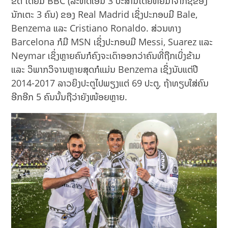
ຂີດ ໂດຍມີ BBC (ລະຫັດເອີ້ນ 3 ປະສານໂດຍຫຍໍ້ມາຈາກຊື່ຂອງ
ນັກເຕະ 3 ຄົນ) ຂອງ Real Madrid ເຊິ່ງປະກອບມີ Bale,
Benzema ແລະ Cristiano Ronaldo. ສ່ວນທາງ
Barcelona ກໍມີ MSN ເຊິ່ງປະກອບມີ Messi, Suarez ແລະ
Neymar ເຊິ່ງຫຼາຍຄົນກໍຄົງຈະເດົາອອກວ່າຄົນທີ່ຖືກເບິ່ງຂ້າມ
ແລະ ວິພາກວິຈານຫຼາຍສຸດກໍແມ່ນ Benzema ເຊິ່ງນັບແຕ່ປີ
2014-2017 ລາວຍິງປະຕູໄປພຽງແຕ່ 69 ປະຕູ, ຖ້າທຽບໃສ່ຄົນ
ອີກອີກ 5 ຄົນນັ້ນຖືວ່າຍັງໜ້ອຍຫຼາຍ.