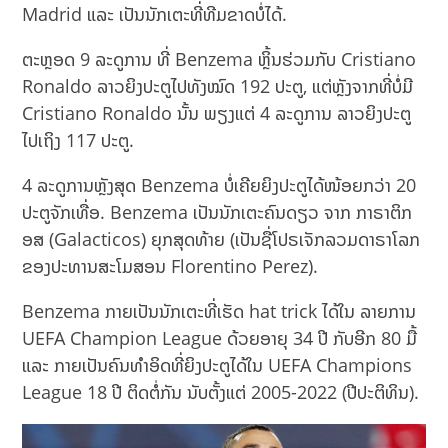
Madrid ແລະ ເປັນນັກເຕະທີ່ທີມຂາດບໍ່ໄດ້.
ຕະຫຼອດ 9 ລະດູການ ທີ່ Benzema ຫຼິ້ນຮ່ວມກັບ Cristiano
Ronaldo ລາວຍິງປະຕູໄປທັງໝົດ 192 ປະຕູ, ແຕ່ຫຼັງຈາກທີ່ບໍ່ມີ
Cristiano Ronaldo ນັ້ນ ພຽງແຕ່ 4 ລະດູການ ລາວຍິງປະຕູ
ໄປເຖິງ 117 ປະຕູ.
4 ລະດູການຫຼັງສຸດ Benzema ບໍ່ເຄີຍຍິງປະຕູໄດ້ໜ້ອຍກວ່າ 20
ປະຕູຈັກເທື່ອ. Benzema ເປັນນັກເຕະຄົນດຽວ ຈາກ ກາຣາຕິກ
ອສ (Galacticos) ຍຸກສຸດທ້າຍ (ເປັນຊື່ໂປຣເຈັກລວມດາຣາໂລກ
ຂອງປະທານສະໂມສອນ Florentino Perez).
Benzema ກາຍເປັນນັກເຕະທີ່ເຮັດ hat trick ໄດ້ໃນ ລາຍການ
UEFA Champion League ດ້ວຍອາຍຸ 34 ປີ ກັບອີກ 80 ມື້
ແລະ ກາຍເປັນຄົນທຳອິດທີ່ຍິງປະຕູໄດ້ໃນ UEFA Champions
League 18 ປີ ຕິດຕໍ່ກັນ ນັບຕັ້ງແຕ່ 2005-2022 (ປີປະຕິທິນ).