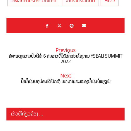
#Manchester United
#Real Madrid
HOD
Previous
ຂໍສະແດງຄວາມຍິນດີນຳ 6 ຄົນລາວທີ່ໄດ້ເຂົ້າຮ່ວມໂຄງການ YSEALI SUMMIT
2022
Next
ປ້ຳນ້ຳມັນບາງບ່ອນໄດ້ປິດລົງ ເພາະການສະໜອງນ້ຳມັນບໍ່ພຽງພໍ
ຂ່າວທີ່ກ່ຽວຂ້ອງ ...