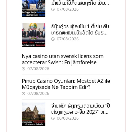
ນຳໜ້າແກ້ວິກິດເສດຖະກິດ ເນັ້ນດຶງ
ທຶນສາກົນ, ຫັນສູ່ດິຈິຕອນ
07/08/2026
ຍີ່ປຸ່ນຊ່ວຍເຫຼືອເພີ່ມ 1 ຕື້ເຢນ ອັບ
ເກຣດສະໜາມບິນວັດໄຕ ຮັບຮອງ
ການເຕີບໂຕ
07/08/2026
Nya casino utan svensk licens som
accepterar Swish: En jämförelse
07/08/2026
Pinup Casino Oyunları: Mostbet AZ ilə
Müqayisədə Nə Təqdim Edir?
07/08/2026
ຈຳປາສັກ ເລັ່ງກຽມຄວາມພ້ອມ “ປີ
ທ່ອງທ່ຽວລາວ-ຈີນ 2027” ຫວັງ
ກະຕຸ້ນເສດຖະກິດທ້ອງຖິ່ນ
06/08/2026