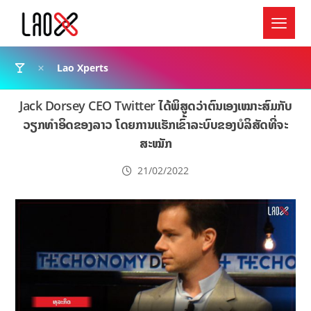
Lao Xperts
Jack Dorsey CEO Twitter ໄດ້ພິສູດວ່າຕົນເອງເໝາະສົມກັບ
ວຽກທຳອິດຂອງລາວ ໂດຍການແຮັກເຂົ້າລະບົບຂອງບໍລິສັດທີ່ຈະ
ສະໝັກ
21/02/2022