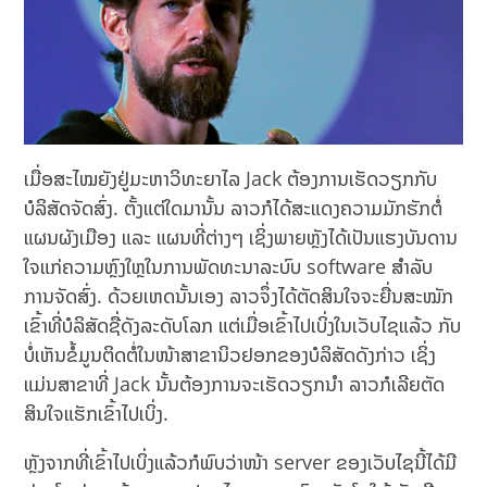
ເມື່ອສະໄໝຍັງຢູ່ມະຫາວິທະຍາໄລ Jack ຕ້ອງການເຮັດວຽກກັບ
ບໍລິສັດຈັດສົ່ງ. ຕັ້ງແຕ່ໃດມານັ້ນ ລາວກໍໄດ້ສະແດງຄວາມມັກຮັກຕໍ່
ແຜນຜັງເມືອງ ແລະ ແຜນທີ່ຕ່າງໆ ເຊິ່ງພາຍຫຼັງໄດ້ເປັນແຮງບັນດານ
ໃຈແກ່ຄວາມຫຼົງໃຫຼໃນການພັດທະນາລະບົບ software ສຳລັບ
ການຈັດສົ່ງ. ດ້ວຍເຫດນັ້ນເອງ ລາວຈຶ່ງໄດ້ຕັດສິນໃຈຈະຍື່ນສະໝັກ
ເຂົ້າທີ່ບໍລິສັດຊື່ດັງລະດັບໂລກ ແຕ່ເມື່ອເຂົ້າໄປເບິ່ງໃນເວັບໄຊແລ້ວ ກັບ
ບໍ່ເຫັນຂໍ້ມູນຕິດຕໍ່ໃນໜ້າສາຂານິວຢອກຂອງບໍລິສັດດັງກ່າວ ເຊິ່ງ
ແມ່ນສາຂາທີ່ Jack ນັ້ນຕ້ອງການຈະເຮັດວຽກນຳ ລາວກໍເລີຍຕັດ
ສິນໃຈແຮັກເຂົ້າໄປເບິ່ງ.
ຫຼັງຈາກທີ່ເຂົ້າໄປເບິ່ງແລ້ວກໍພົບວ່າໜ້າ server ຂອງເວັບໄຊນີ້ໄດ້ມີ