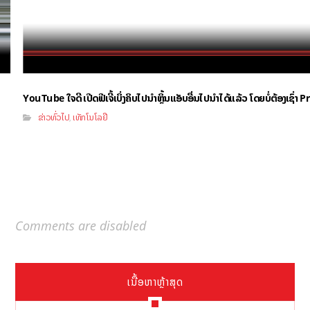
YouTube ໃຈດີ ເປີດຟີເຈີ້ເບິ່ງຄິບໄປນຳຫຼິ້ນແອັບອື່ນໄປນຳໄດ້ແລ້ວ ໂດຍບໍ່ຕ້ອງເຊົ່
ຂ່າວທົ່ວໄປ
ເທັກໂນໂລຢີ
,
Comments are disabled
ເນື້ອຫາຫຼ້າສຸດ