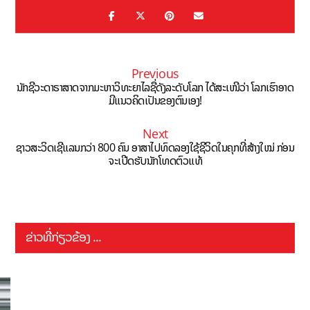
Previous
ນັກຊີວະດາຣາສາດຈາກມະຫາວິທະຍາໄລຊື່ດັງລະດັບໂລກ ໄດ້ສະເໜີວ່າ ໂລກເຮົາອາດ
ມີແນວຄິດເປັນຂອງຕົນເອງ!
Next
ຊາວສະວິດເຊີແລນກວ່າ 800 ຄົນ ອາສາໄປທົດລອງໃຊ້ຊີວິດໃນຄຸກທີ່ສ້າງໃໝ່ ກ່ອນ
ຈະເປີດຮັບນັກໂທດຕົວແທ້
ຂ່າວທີ່ກ່ຽວຂ້ອງ ...