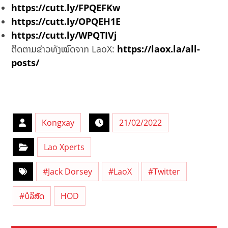
https://cutt.ly/FPQEFKw
https://cutt.ly/OPQEH1E
https://cutt.ly/WPQTIVj
ຕິດຕາມຂ່າວທັງໝົດຈາກ LaoX:
https://laox.la/all-
posts/
Kongxay
21/02/2022
Lao Xperts
#Jack Dorsey
#LaoX
#Twitter
#ບໍລິສັດ
HOD