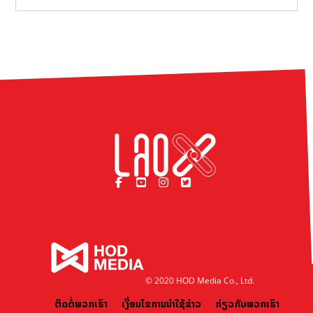
© 2020 HOD Media Co., Ltd.
ຕິດຕໍ່ພວກເຮົາ
ເງື່ອນໄຂການນຳໃຊ້ຂ່າວ
ກ່ຽວກັບພວກເຮົາ