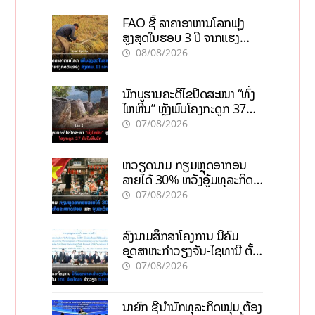
FAO ຊີ້ ລາຄາອາຫານໂລກພຸ່ງ
ສູງສຸດໃນຮອບ 3 ປີ ຈາກແຮງ
ກົດດັນຂອງສົງຄາມ, El nino
08/08/2026
ນັກບູຮານຄະດີໄຂປິດສະໜາ “ທົ່ງ
ໄຫຫີນ” ຫຼັງພົບໂຄງກະດູກ 37
ຄົນໃນຫີນຍັກ
07/08/2026
ຫວຽດນາມ ກຽມຫຼຸດອາກອນ
ລາຍໄດ້ 30% ຫວັງອູ້ມທຸລະກິດ
ຂະໜາດນ້ອຍ ແລະ ຈຸນລະ
07/08/2026
ວິສາຫະກິດ
ລົງນາມສຶກສາໂຄງການ ນິຄົມ
ອຸດສາຫະກຳວຽງຈັນ-ໄຊທານີ ຕັ້ງ
ເປົ້າດຶງທຶນ 150 ລ້ານໂດລາ, ສ້າງ
07/08/2026
ວຽກ 5.000 ຕຳແໜ່ງ
ນາຍົກ ຊີ້ນຳນັກທຸລະກິດໜຸ່ມ ຕ້ອງ