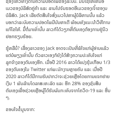
ຊ່ອງໂຫວ່ທາງດ້ານຄວາມປອດໄພຂອງລະບົບ. ມັນໂຊໃຫ້ເຫັນອີ
ເມວຂອງບໍລິສັດຄູ່ຄ້າ ແລະ ລາມໄປຈົນຮອດອີເມວຂອງເຈົ້າຂອງບ
ບໍລິສັດ. Jack ເລີຍຕັດສິນໃຈສົ່ງເມວໄປຫາຜູ້ບໍລິຫານນັ້ນ ແລ້ວ
ບອກວ່າລະບົບຄວາມປອດໄພມີບັນຫາເດີ ພ້ອມທັງແນະນຳວິທີການ
ແກ້ໄຂໃຫ້. ມື້ຕໍ່ມາເທົ່ານັ້ນ ລາວກໍໄດ້ວຽກທີ່ຕົນເອງຕ້ອງການຢູ່ນິວ
ຢອກຮຽບຮ້ອຍ.
ຮູ້ຫລືບໍ່? ເລື່ອງລາວຂອງ Jack ອາດຈະເປັນທີ່ພໍໃຈແກ່ຜູ້ອ່ານແລ້ວ
ແຕ່ບໍພຽງເທົ່ານັ້ນ ຕົວລາວເອງກໍຍັງໄດ້ສ້າງຄວາມປະທັບໃຈແກ່
ລູກຈ້າງຂອງຕົນເອງອີກ. ເມື່ອປີ 2016 ລາວໄດ້ແບ່ງຮຸ້ນເກືອບ 1/3
ຂອງຕົນເອງໃນ Twitter ແກ່ພະນັກງານຫຼາຍຄົນ ແລະ ເມື່ອປີ
2020 ລາວກໍໄດ້ມີການຮັບປາກວ່າຈະຊ່ວຍເຫຼືອໂດຍການແຈກຢາຍ
ເງິນ 1 ພັນລ້ານໂດລາສະຫະລັດ ແລະ ອີກ 28% ຂອງຊັບສິນ
ຕົນເອງເພື່ອຊ່ວຍເຫຼືອຜູ້ໄດ້ຮັບຜົນກະທົບຈາກໂຄວິດ-19 ແລະ ອື່ນ
ໆ.
ຂອບໃຈຂໍ້ມູນຈາກ: