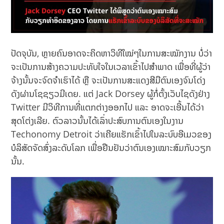
ປັດຈຸບັນ, ຫຼາຍຄົນອາດຈະຄິດຫາວິທີໃໝ່ໆໃນການສະໝັກງານ ບໍ່ວ່າ
ຈະເປັນການສ້າງຄວາມປະທັບໃຈໃນເວລາເຂົ້າໄປສຳພາດ ເພື່ອທີ່ຜູ້ວ່າ
ຈ້າງນັ້ນຈະຈົດຈຳເຮົາໄດ້ ຫຼື ຈະເປັນການສະແດງສີມືຕົນເອງຈົນໂດ່ງ
ດັງຜ່ານໂຊຊຽວມີເດຍ. ແຕ່ Jack Dorsey ຜູ້ກໍ່ຕັ້ງເວັບໄຊດັງຢ່າງ
Twitter ມີວິທີການທີ່ແຕກຕ່າງອອກໄປ ແລະ ອາດຈະເອີ້ນໄດ້ວ່າ
ສຸດໂຕ່ງເລີຍ. ຕົວລາວນັ້ນໄດ້ເລົ່າປະສົບການຕົນເອງໃນງານ
Techonomy Detroit ວ່າເຄີຍແຮັກເຂົ້າໄປໃນລະບົບອີເມວຂອງ
ບໍລິສັດຈັດສົ່ງລະດັບໂລກ ເພື່ອຢືນຢັນວ່າຕົນເອງເໝາະສົມກັບວຽກ
ນັ້ນ.